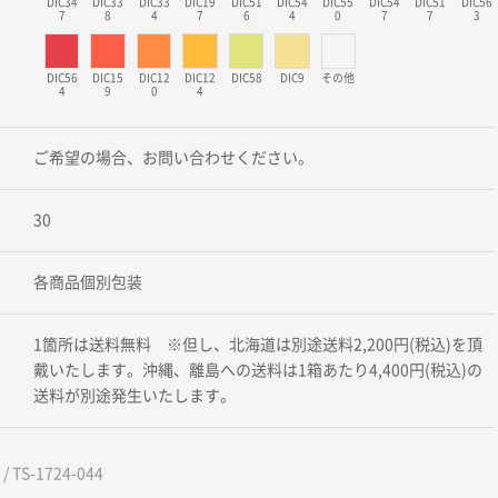
DIC34
DIC33
DIC33
DIC19
DIC51
DIC54
DIC55
DIC54
DIC51
DIC56
7
8
4
7
6
4
0
7
7
3
DIC56
DIC15
DIC12
DIC12
DIC58
DIC9
その他
4
9
0
4
ご希望の場合、お問い合わせください。
30
各商品個別包装
1箇所は送料無料 ※但し、北海道は別途送料2,200円(税込)を頂
戴いたします。沖縄、離島への送料は1箱あたり4,400円(税込)の
送料が別途発生いたします。
 TS-1724-044