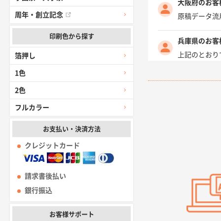
大阪府のお客
周年・創立記念
原稿データ流
印刷色から探す
兵庫県のお客
上記のとおり
箔押し
1色
愛知県I社様
2色
柳さんの対応
フルカラー
千葉県A社様
お支払い・決済方法
前回購入した
クレジットカード
千葉県A社様
価格 大丈夫
請求書後払い
銀行振込
大阪府のお客
前回使用して
お客様サポート