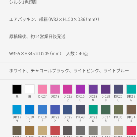
シルク1色印刷
エアパッキン、紙箱（W82×H150×D36（mm））
原稿確後、約14営業日後発送
W355×H345×D205（mm） 入数：40点
ホワイト、チャコールブラック、ライトピンク、ライトブルー
黒
白
DIC27
DIC48
DIC15
DIC15
DIC18
DIC58
DIC25
DIC17
2
0
8
0
6
6
DIC17
DIC18
DIC18
DIC22
DIC25
DIC43
DIC21
DIC37
DIC35
DIC34
9
2
3
2
5
5
6
8
2
4