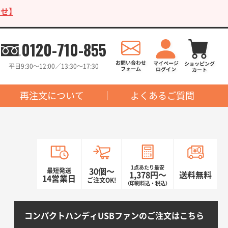
せ】
0120-710-855
平日9:30〜12:00／13:30〜17:30
再注文について
よくあるご質問
1点あたり最安
最短発送
30個〜
1,378円〜
送料無料
14営業日
ご注文OK!
（印刷料込・税込）
コンパクトハンディUSBファンのご注文はこちら