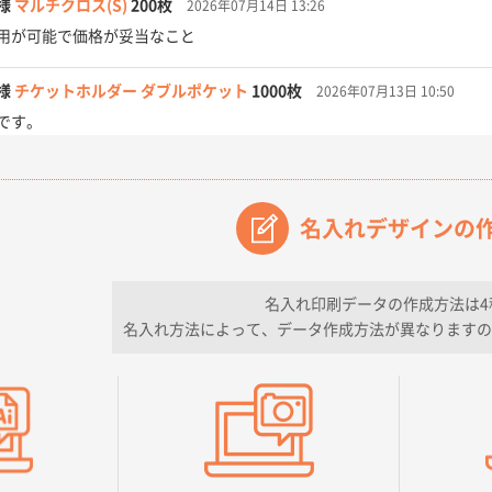
様
マルチクロス(S)
200枚
2026年07月14日 13:26
用が可能で価格が妥当なこと
様
チケットホルダー ダブルポケット
1000枚
2026年07月13日 10:50
です。
【オーダー商品】特別ご注文ページ04
3000枚
2026年07月03日 09:23
が素晴らしかった。
名入れデザインの
フレキソレジ袋 Uバッグ 35号
5000枚
2026年06月28日 15:14
ので
名入れ印刷データの作成方法は4
名入れ方法によって、データ作成方法が異なりますの
フレキソレジ袋 Uバッグ 35号
5000枚
2026年06月19日 09:41
そうな会社に見えた
様
A4フルカラークリアファイル
1000枚
2026年06月11日 14:46
良かった。