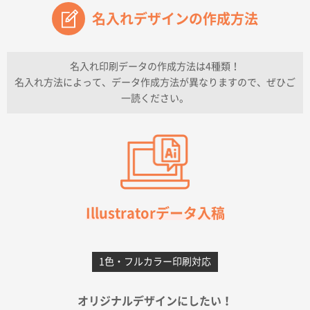
名入れデザインの作成方法
兵庫県のお客様
チケットホルダー ダブルポケット
1000枚
2026年07月13日 10:50
名入れ印刷データの作成方法は4種類！
上記のとおりです。
名入れ方法によって、データ作成方法が異なりますので、ぜひご
一読ください。
愛知県I社様
【オーダー商品】特別ご注文ページ04
3000枚
2026年07月03日 09:23
柳さんの対応が素晴らしかった。
千葉県A社様
フレキソレジ袋 Uバッグ 35号
5000枚
Illustratorデータ入稿
2026年06月28日 15:14
前回購入したので
1色・フルカラー印刷対応
千葉県A社様
フレキソレジ袋 Uバッグ 35号
5000枚
オリジナルデザインにしたい！
2026年06月19日 09:41