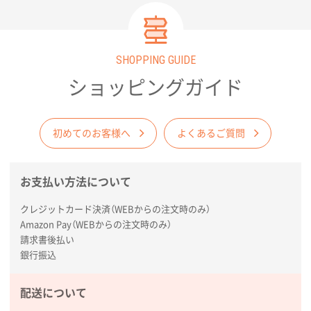
2026年02月09日 14:27
コップの形
SHOPPING GUIDE
愛知県株社様
厚手コットンA4フラットトート ナチュラル
600
ショッピングガイド
枚
2026年02月03日 18:12
商品がよさそうだったから
初めてのお客様へ
よくあるご質問
東京都N社様
お支払い方法について
コットンバッグM(B4対応)
200枚
2026年01月29日 11:46
クレジットカード決済（WEBからの注文時のみ）
商品情報の正確な記載、スムーズなシステム対応
Amazon Pay（WEBからの注文時のみ）
請求書後払い
広島県(社様
銀行振込
タッチペン付3色+1色スリムペン（再生ABS）
500
枚
配送について
2026年01月27日 13:12