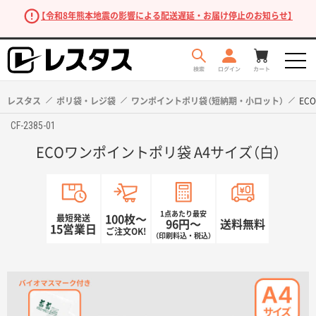
【令和8年熊本地震の影響による配送遅延・お届け停止のお知らせ】
レスタス
ポリ袋・レジ袋
ワンポイントポリ袋（短納期・小ロット）
EC
CF-2385-01
ECOワンポイントポリ袋 A4サイズ（白）
1点あたり最安
最短発送
100枚〜
96円〜
送料無料
15営業日
ご注文OK!
（印刷料込・税込）
商品を探す