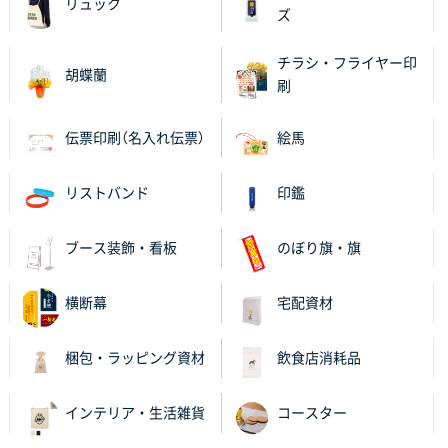
リュック
き、他のネット印刷サービスよりも安心して購入まで
ズ
進められました。
チラシ・フライヤー印
胡蝶蘭
大阪府V社様
刷
【ポリ袋】特別ご注文ページ
3000枚
2025年11月06日 14:21
伝票印刷（名入れ伝票）
絵馬
昨年利用した時に、納期と金額面でかなり業者さんを
比較して決めさせていただきました。 昨年注文分も、
リストバンド
印鑑
納期がギリギリだったにも関わらず、丁寧に対応して
頂きました。 今回も無理を言っておりますが、丁寧な
対応を頂いており助かっております。
ブース装飾・看板
のぼり旗・旗
和歌山県S社様
横断幕
宅配資材
レギュラーのぼり（W600mm×H1800mm）
4枚
2025年11月05日 11:13
梱包・ラッピング資材
飲食店消耗品
紹介されたから
インテリア・生活雑貨
コースター
大分県Y社様
不織布スクエアトート(A4サイズ)
300枚