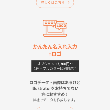
詳しくはこちら
納期が早そうだった
愛知県S社様
ワンポイントポリ袋 A4サイズ(黒)
1000枚
2026年04月20日 14:28
お値打ちだったので
茨城県G社様
かんたん名入れ入力
uni ジェットストリーム 05
300枚
+ロゴ
2026年04月18日 16:40
値段と注文のしやすさ
オプション +3,300円〜
※
1色・フルカラー印刷対応
宮崎県Y社様
ポリ袋 手穴A4サイズ
5000枚
ロゴデータ・画像はあるけど
2026年04月17日 09:28
Illustratorをお持ちでない
印刷色が豊富であったため
方におすすめ！
弊社でデータを作成します。
和歌山県H社様