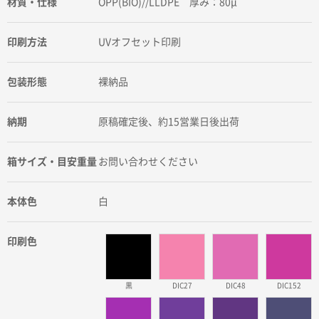
材質・仕様
OPP(BIO)//LLDPE 厚み：80μ
印刷方法
UVオフセット印刷
包装形態
裸納品
納期
原稿確定後、約15営業日後出荷
箱サイズ・目安重量
お問い合わせください
本体色
白
印刷色
黒
DIC27
DIC48
DIC152