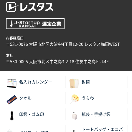
値段が安かった。
兵庫県のお客様
スタンダードメモ100P
100枚
2025年12月02日 23:00
ロゴが入れられること
お客様窓口
〒531-0076 大阪市北区大淀中4丁目12-20 レスタス梅田WEST
大阪府E社様
本社
ECOワンポイントポリ袋 A4サイズ（白）
1000枚
〒530-0005 大阪市北区中之島3-2-18 住友中之島ビル4F
2025年11月28日 15:13
他部署のスタッフからの指示
名入れカレンダー
封筒
兵庫県S社様
A4箔押し名入れクリアファイル
300枚
タオル
うちわ
2025年11月27日 10:45
以前発注しているので、データが残っている点が良か
印鑑・ゴム印
紙袋・手提げ袋
ったので
トートバッグ・エコバ
栃木県M社様