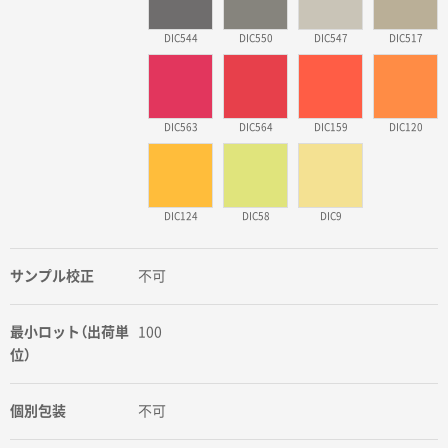
DIC544
DIC550
DIC547
DIC517
DIC563
DIC564
DIC159
DIC120
DIC124
DIC58
DIC9
サンプル校正
不可
最小ロット（出荷単
100
位）
個別包装
不可