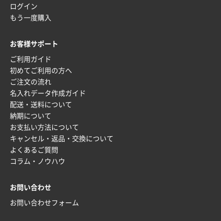
ワンポイント箔押し紙袋 M横サイズ(A4対応)
100
ログイン
枚
もう一度購入
2025年12月22日 03:31
価格と納期が希望に合ったから
お客様サポート
ご利用ガイド
神奈川県S社様
初めてご利用の方へ
ワンポイント箔押し紙袋 M横サイズ(A4対応)
500
ご注文の流れ
枚
名入れデータ作成ガイド
2025年12月16日 10:39
配送・送料について
短納期対応が素晴らしい
納期について
お支払い方法について
富山県O社様
キャンセル・返品・交換について
uni ジェットストリーム 07
100枚
よくあるご質問
2025年12月09日 14:04
コラム・ノウハウ
安い、早い
お問い合わせ
埼玉県G社様
ラミネート紙袋 規格L4サイズ(B4対応)
1000枚
お問い合わせフォーム
2025年12月04日 17:34