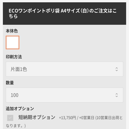
サイトメニュー
ECOワンポイントポリ袋 A4サイズ（白）のご注文はこ
ちら
初めての方へ
本体色
ご注文の流れ
印刷方法
お見積書の作成方法
データ入稿ガイド
数量
再注文について
追加オプション
よくあるご質問
短納期オプション
+13,750円 / +0営業日
(10営業日出荷と
なります。)