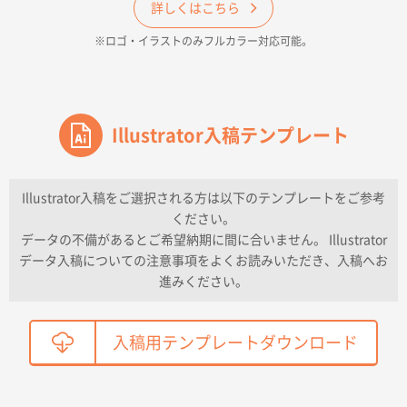
ECO OPPワンポイントポリ袋 A4サイズ（透明）
詳しくはこちら
500枚
※ロゴ・イラストのみフルカラー対応可能。
2026年04月16日 14:31
価格と納期
東京都のお客様
ワンポイントポリ袋 A4サイズ
Illustrator入稿テンプレート
1000枚
2026年04月16日 11:41
納期が早い
Illustrator入稿をご選択される方は以下のテンプレートをご参考
ください。
東京都K社様
データの不備があるとご希望納期に間に合いません。 Illustrator
ワンポイントポリ袋 A4サイズ
300枚
データ入稿についての注意事項をよくお読みいただき、入稿へお
2026年04月01日 16:32
進みください。
こちらの需要にあったので
鳥取県T社様
入稿用テンプレートダウンロード
【オーダー商品】特別ご注文ページ04
2150枚
2026年03月30日 15:47
過去に当社の他の営業が注文した経緯があったため