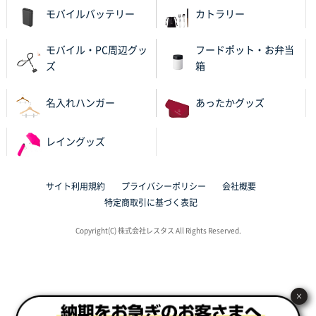
2025年10月28日 17:10
モバイルバッテリー
カトラリー
バリエーション
モバイル・PC周辺グッ
フードポット・お弁当
岡山県K社様
ズ
箱
ワンポイントポリ袋 A4サイズ
1000枚
2025年10月28日 09:06
名入れハンガー
あったかグッズ
サイトが見やすい
レイングッズ
東京都N社様
ワンポイントポリ袋 A4サイズ
700枚
2025年10月16日 11:34
サイト利用規約
プライバシーポリシー
会社概要
サイト構成が解りやすかったから
特定商取引に基づく表記
東京都J社様
Copyright(C) 株式会社レスタス All Rights Reserved.
ブックメモ付箋
200枚
2025年10月16日 10:30
丁度良いものがあったので
×