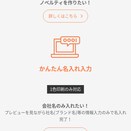
佐賀県A社様
ノベルティを作りたい！
ベーシックサコッシュ
1000枚
2026年05月23日 16:24
詳しくはこちら
希望の商品（今回発注分）が一番安かったため
東京都M社様
ワンポイント箔押し紙袋 M横サイズ(A4対応)
100
枚
2026年05月21日 12:56
簡単そだったら
かんたん名入れ入力
愛知県F社様
カームメタル
300枚
1色印刷のみ対応
2026年05月19日 12:05
種類の豊富さと価格
会社名のみ入れたい！
プレビューを見ながら社名(ブランド名)等の情報入力のみで名入れ
大阪府E社様
完了！
ワンポイントポリ袋 A4サイズ
1000枚
2026年04月25日 17:53