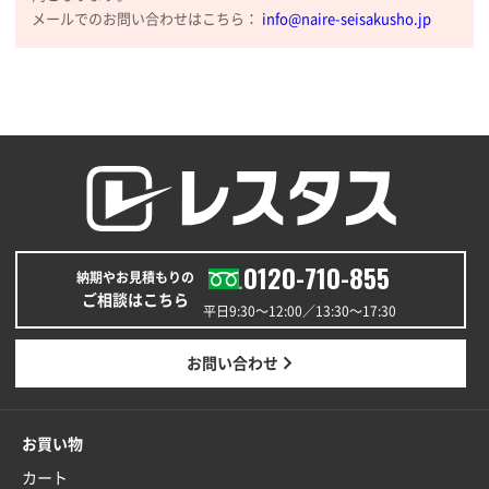
メールでのお問い合わせはこちら：
info@naire-seisakusho.jp
大阪府のお客様
厚手コットンマチ付トートL ナチュラル(A4対応)
200枚
2025年12月25日 13:33
いつもきちんとしてる。
福島県W社様
A4バインダー(2ツ折)
300枚
2025年12月24日 14:43
0120-710-855
以前の注文も含め価格と品質
納期やお見積もりの
ご相談はこちら
平日9:30〜12:00／13:30〜17:30
青森県K社様
ワンポイントポリ袋 A4サイズ
1000枚
お問い合わせ
2025年12月24日 13:22
安い
お買い物
東京都M社様
カート