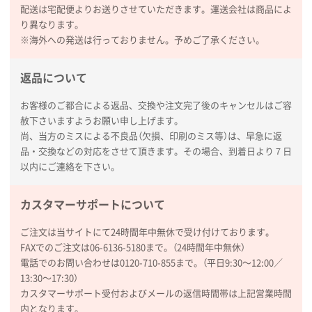
毎年注文しており、信頼できるから。出来上がりも満
配送は宅配便よりお送りさせていただきます。運送会社は商品によ
足している。
り異なります。
※海外への発送は行っておりません。予めご了承ください。
熊本県S社様
ぺんてる ビクーニャフィール
1000枚
返品について
2026年01月26日 15:45
印刷範囲が広かったから、取扱商品
お客様のご都合による返品、交換や注文完了後のキャンセルはご容
赦下さいますようお願い申し上げます。
尚、当方のミスによる不良品（欠損、印刷のミス等）は、早急に返
新潟県R社様
品・交換などの対応をさせて頂きます。その場合、到着日より７日
ワンポイントポリ袋 A4サイズ
1000枚
以内にご連絡を下さい。
2026年01月16日 10:53
納期が比較的短く、ロット数が豊富に選べて価格が安
カスタマーサポートについて
かったため
ご注文は当サイトにて24時間年中無休で受け付けております。
山口県P社様
FAXでのご注文は06-6136-5180まで。（24時間年中無休）
【トートバッグ・エコバッグ】特別ご注文ページ
電話でのお問い合わせは0120-710-855まで。（平日9:30〜12:00／
③
1枚
13:30〜17:30）
2026年01月09日 13:48
カスタマーサポート受付およびメールの返信時間帯は上記営業時間
希望の商品の取り扱いがあったので
内となります。