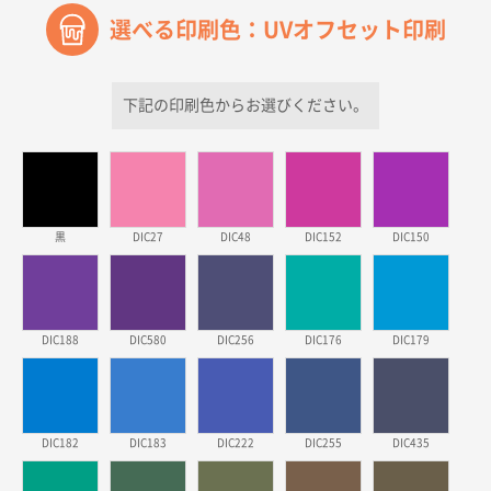
選べる印刷色：UVオフセット印刷
青森県D社様
ラミネート紙袋 規格S1サイズ(A5対応)
500枚
2026年03月26日 17:31
下記の印刷色からお選びください。
価格が安い
三重県S社様
スタンダードメモ100P
500枚
2026年03月23日 11:22
黒
DIC27
DIC48
DIC152
DIC150
希望の商品、値段であった。いぜん注文したことがあ
るため、
東京都株社様
DIC188
DIC580
DIC256
DIC176
DIC179
ECOワンポイントポリ袋 A4サイズ（白）
500枚
2026年03月19日 18:57
他のサイトにない商品があったから。
DIC182
DIC183
DIC222
DIC255
DIC435
埼玉県のお客様
ポリ袋 手穴A4サイズ
5000枚