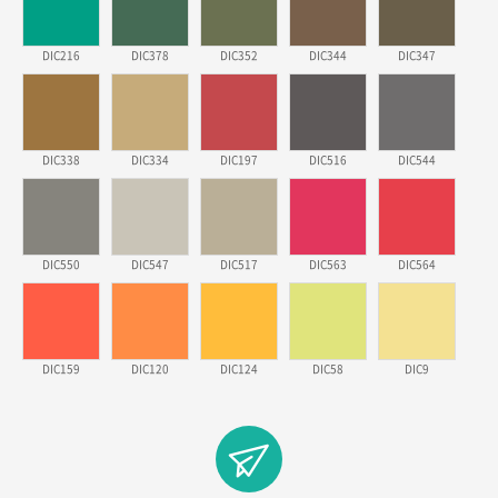
2026年03月18日 14:12
安そうだった
DIC216
DIC378
DIC352
DIC344
DIC347
東京都のお客様
ワンポイントポリ袋 B4サイズ
1000枚
2026年03月17日 19:11
DIC338
DIC334
DIC197
DIC516
DIC544
実績が多そうでお安いようだったので
徳島県S社様
DIC550
DIC547
DIC517
DIC563
DIC564
ワンポイントポリ袋 A4サイズ
1000枚
2026年03月09日 08:27
金額が安いのと納期が間に合いそうなのと。
DIC159
DIC120
DIC124
DIC58
DIC9
東京都のお客様
ラミネート紙袋 規格L1サイズ(A4対応)
1000枚
2026年02月26日 15:33
見積りの仕方が明確だったから