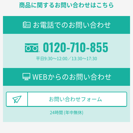
東京都D社様
商品に関するお問い合わせはこちら
【オーダー商品】特別ご注文ページ04
1000枚
2026年02月17日 12:18
お電話でのお問い合わせ
柔軟かつスピーディーに対応してくれたため
東京都のお客様
0120-710-855
ラミネート紙袋 規格L1サイズ(A4対応)
1000枚
2026年02月16日 14:47
平日9:30〜12:00／13:30〜17:30
分かりやすく、予算に近かったため
大阪府F社様
WEBからのお問い合わせ
【オーダー商品】特別ご注文ページ04
1枚
2026年02月13日 22:10
レスタスさんでは以前、自社封筒を製作していただき
お問い合わせフォーム
ました早く、安く、丁寧につくられているので安心し
てお願いできます。
24時間 (年中無休)
長野県R社様
陶器マグストレートラウンドリップ
100枚