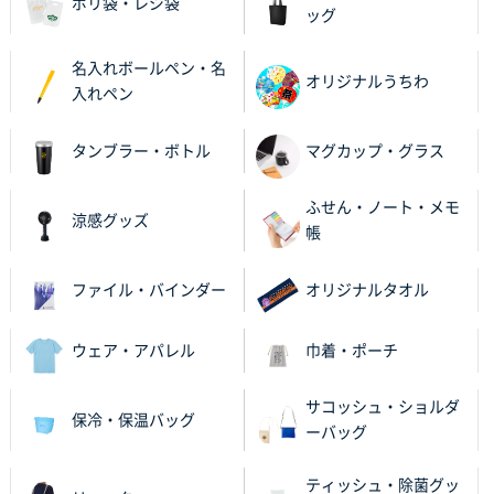
ポリ袋・レジ袋
ッグ
ビオトープデスクメモ100P
100枚
2025年11月25日 16:41
名入れボールペン・名
前回同様、安心できるから
オリジナルうちわ
入れペン
茨城県G社様
タンブラー・ボトル
マグカップ・グラス
uni ジェットストリーム 05
300枚
2025年11月21日 16:39
ふせん・ノート・メモ
何度か注文していて、満足していたから
涼感グッズ
帳
神奈川県のお客様
のしメモ100P
800枚
ファイル・バインダー
オリジナルタオル
2025年11月18日 13:29
のし文言が変更できたのと価格。
ウェア・アパレル
巾着・ポーチ
千葉県M社様
サコッシュ・ショルダ
保冷・保温バッグ
ワンポイント箔押し紙袋 Sサイズ(A5対応)
100枚
ーバッグ
2025年11月06日 14:57
営業ご担当者さまより、ご丁寧なサポートをいただ
ティッシュ・除菌グッ