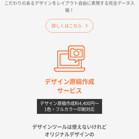
こだわりのあるデザインをレイアウト自由に表現する完全データ入
価格 大丈夫そうな会社に見えた
稿！
大阪府のお客様
詳しくはこちら
A4フルカラークリアファイル
1000枚
2026年06月11日 14:46
前回使用して良かった。
高知県I社様
【ポリ】特別ご注文ページ
1000枚
2026年06月08日 17:38
対応の速さ、丁寧さ、提案など
デザイン原稿作成
サービス
愛媛県S社様
不織布フラットバッグ（A4縦サイズ）
1000枚
デザイン原稿作成料4,400円〜
1色・フルカラー印刷対応
2026年05月25日 15:10
金額は当然のことですが、ネットからの注文しやすさ
が決め手です
デザインツールは使えないけれど
オリジナルデザインの