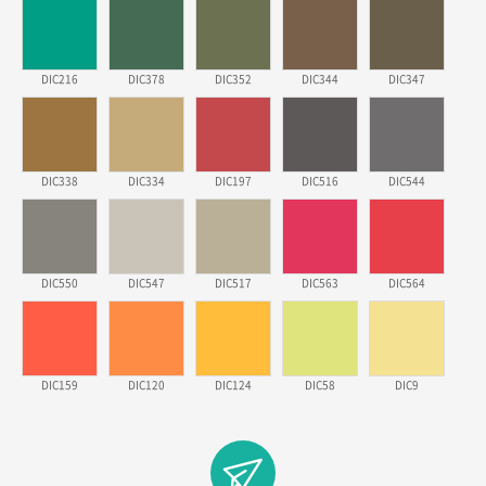
ポリ袋 手穴A4サイズ
5000枚
2026年03月18日 14:12
安そうだった
DIC216
DIC378
DIC352
DIC344
DIC347
東京都のお客様
ワンポイントポリ袋 B4サイズ
1000枚
2026年03月17日 19:11
DIC338
DIC334
DIC197
DIC516
DIC544
実績が多そうでお安いようだったので
徳島県S社様
DIC550
DIC547
DIC517
DIC563
DIC564
ワンポイントポリ袋 A4サイズ
1000枚
2026年03月09日 08:27
金額が安いのと納期が間に合いそうなのと。
DIC159
DIC120
DIC124
DIC58
DIC9
東京都のお客様
ラミネート紙袋 規格L1サイズ(A4対応)
1000枚
2026年02月26日 15:33
見積りの仕方が明確だったから