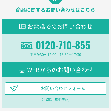
東京都D社様
商品に関するお問い合わせはこちら
【オーダー商品】特別ご注文ページ04
1000枚
2026年02月17日 12:18
お電話でのお問い合わせ
柔軟かつスピーディーに対応してくれたため
東京都のお客様
0120-710-855
ラミネート紙袋 規格L1サイズ(A4対応)
1000枚
2026年02月16日 14:47
平日9:30〜12:00／13:30〜17:30
分かりやすく、予算に近かったため
大阪府F社様
WEBからのお問い合わせ
【オーダー商品】特別ご注文ページ04
1枚
2026年02月13日 22:10
レスタスさんでは以前、自社封筒を製作していただき
お問い合わせフォーム
ました早く、安く、丁寧につくられているので安心し
てお願いできます。
24時間 (年中無休)
長野県R社様