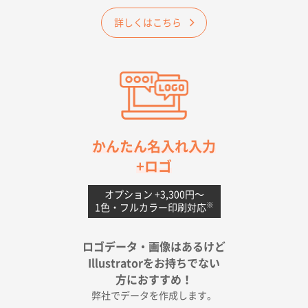
2026年04月25日 17:53
詳しくはこちら
納期が早そうだった
愛知県S社様
ワンポイントポリ袋 A4サイズ(黒)
1000枚
2026年04月20日 14:28
お値打ちだったので
茨城県G社様
かんたん名入れ入力
uni ジェットストリーム 05
300枚
+ロゴ
2026年04月18日 16:40
値段と注文のしやすさ
オプション +3,300円〜
※
1色・フルカラー印刷対応
宮崎県Y社様
ポリ袋 手穴A4サイズ
5000枚
ロゴデータ・画像はあるけど
2026年04月17日 09:28
Illustratorをお持ちでない
印刷色が豊富であったため
方におすすめ！
弊社でデータを作成します。