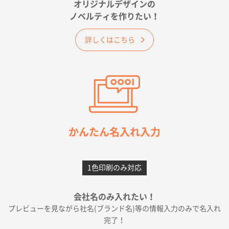
オリジナルデザインの
佐賀県A社様
ノベルティを作りたい！
ベーシックサコッシュ
1000枚
2026年05月23日 16:24
詳しくはこちら
希望の商品（今回発注分）が一番安かったため
東京都M社様
ワンポイント箔押し紙袋 M横サイズ(A4対応)
100
枚
2026年05月21日 12:56
簡単そだったら
かんたん名入れ入力
愛知県F社様
カームメタル
300枚
1色印刷のみ対応
2026年05月19日 12:05
種類の豊富さと価格
会社名のみ入れたい！
プレビューを見ながら社名(ブランド名)等の情報入力のみで名入れ
大阪府E社様
完了！
ワンポイントポリ袋 A4サイズ
1000枚