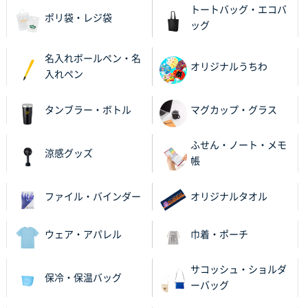
トートバッグ・エコバ
栃木県M社様
ポリ袋・レジ袋
ッグ
ビオトープデスクメモ100P
100枚
2025年11月25日 16:41
名入れボールペン・名
前回同様、安心できるから
オリジナルうちわ
入れペン
茨城県G社様
タンブラー・ボトル
マグカップ・グラス
uni ジェットストリーム 05
300枚
2025年11月21日 16:39
ふせん・ノート・メモ
何度か注文していて、満足していたから
涼感グッズ
帳
神奈川県のお客様
のしメモ100P
800枚
ファイル・バインダー
オリジナルタオル
2025年11月18日 13:29
のし文言が変更できたのと価格。
ウェア・アパレル
巾着・ポーチ
千葉県M社様
サコッシュ・ショルダ
保冷・保温バッグ
ワンポイント箔押し紙袋 Sサイズ(A5対応)
100枚
ーバッグ
2025年11月06日 14:57