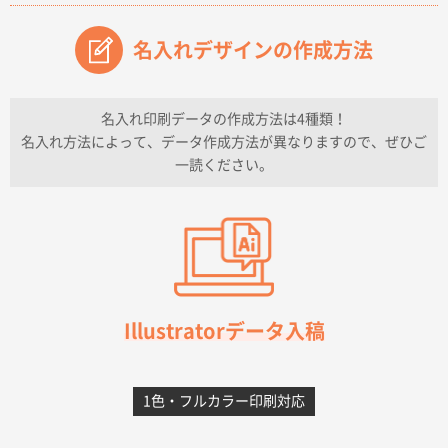
原稿データ流用が可能で価格が妥当なこと
名入れデザインの作成方法
兵庫県のお客様
チケットホルダー ダブルポケット
1000枚
2026年07月13日 10:50
名入れ印刷データの作成方法は4種類！
上記のとおりです。
名入れ方法によって、データ作成方法が異なりますので、ぜひご
一読ください。
愛知県I社様
【オーダー商品】特別ご注文ページ04
3000枚
2026年07月03日 09:23
柳さんの対応が素晴らしかった。
千葉県A社様
フレキソレジ袋 Uバッグ 35号
5000枚
Illustratorデータ入稿
2026年06月28日 15:14
前回購入したので
1色・フルカラー印刷対応
千葉県A社様
フレキソレジ袋 Uバッグ 35号
5000枚