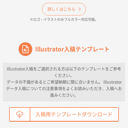
和歌山県H社様
ECO OPPワンポイントポリ袋 A4サイズ（透明）
詳しくはこちら
500枚
※ロゴ・イラストのみフルカラー対応可能。
2026年04月16日 14:31
価格と納期
東京都のお客様
ワンポイントポリ袋 A4サイズ
Illustrator入稿テンプレート
1000枚
2026年04月16日 11:41
納期が早い
Illustrator入稿をご選択される方は以下のテンプレートをご参考
ください。
東京都K社様
データの不備があるとご希望納期に間に合いません。 Illustrator
ワンポイントポリ袋 A4サイズ
300枚
データ入稿についての注意事項をよくお読みいただき、入稿へお
2026年04月01日 16:32
進みください。
こちらの需要にあったので
鳥取県T社様
入稿用テンプレートダウンロード
【オーダー商品】特別ご注文ページ04
2150枚
2026年03月30日 15:47