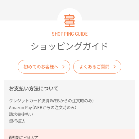
陶器マグストレートラウンドリップ
100枚
2026年02月09日 14:27
コップの形
SHOPPING GUIDE
愛知県株社様
厚手コットンA4フラットトート ナチュラル
600
ショッピングガイド
枚
2026年02月03日 18:12
商品がよさそうだったから
初めてのお客様へ
よくあるご質問
東京都N社様
お支払い方法について
コットンバッグM(B4対応)
200枚
2026年01月29日 11:46
クレジットカード決済（WEBからの注文時のみ）
商品情報の正確な記載、スムーズなシステム対応
Amazon Pay（WEBからの注文時のみ）
請求書後払い
広島県(社様
銀行振込
タッチペン付3色+1色スリムペン（再生ABS）
500
枚
配送について