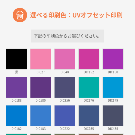
過去に当社の他の営業が注文した経緯があったため
選べる印刷色：UVオフセット印刷
青森県D社様
ラミネート紙袋 規格S1サイズ(A5対応)
500枚
2026年03月26日 17:31
下記の印刷色からお選びください。
価格が安い
三重県S社様
スタンダードメモ100P
500枚
2026年03月23日 11:22
黒
DIC27
DIC48
DIC152
DIC150
希望の商品、値段であった。いぜん注文したことがあ
るため、
東京都株社様
DIC188
DIC580
DIC256
DIC176
DIC179
ECOワンポイントポリ袋 A4サイズ（白）
500枚
2026年03月19日 18:57
他のサイトにない商品があったから。
DIC182
DIC183
DIC222
DIC255
DIC435
埼玉県のお客様