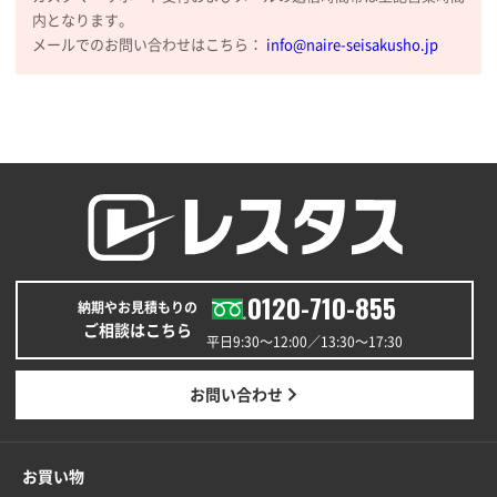
希望の商品の取り扱いがあったので
内となります。
メールでのお問い合わせはこちら：
info@naire-seisakusho.jp
大阪府のお客様
厚手コットンマチ付トートL ナチュラル(A4対応)
200枚
2025年12月25日 13:33
いつもきちんとしてる。
福島県W社様
A4バインダー(2ツ折)
300枚
2025年12月24日 14:43
0120-710-855
以前の注文も含め価格と品質
納期やお見積もりの
ご相談はこちら
平日9:30〜12:00／13:30〜17:30
青森県K社様
ワンポイントポリ袋 A4サイズ
1000枚
お問い合わせ
2025年12月24日 13:22
安い
お買い物