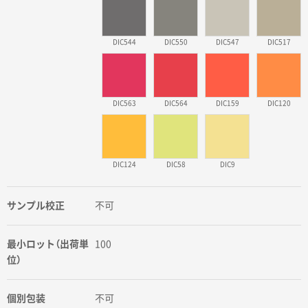
DIC544
DIC550
DIC547
DIC517
DIC563
DIC564
DIC159
DIC120
DIC124
DIC58
DIC9
サンプル校正
不可
最小ロット（出荷単
100
位）
個別包装
不可