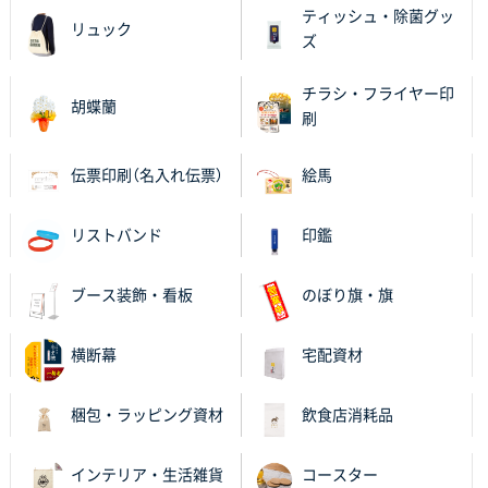
営業ご担当者さまより、ご丁寧なサポートをいただ
ティッシュ・除菌グッ
リュック
き、他のネット印刷サービスよりも安心して購入まで
ズ
進められました。
チラシ・フライヤー印
胡蝶蘭
大阪府V社様
刷
【ポリ袋】特別ご注文ページ
3000枚
2025年11月06日 14:21
伝票印刷（名入れ伝票）
絵馬
昨年利用した時に、納期と金額面でかなり業者さんを
比較して決めさせていただきました。 昨年注文分も、
リストバンド
印鑑
納期がギリギリだったにも関わらず、丁寧に対応して
頂きました。 今回も無理を言っておりますが、丁寧な
対応を頂いており助かっております。
ブース装飾・看板
のぼり旗・旗
和歌山県S社様
横断幕
宅配資材
レギュラーのぼり（W600mm×H1800mm）
4枚
2025年11月05日 11:13
梱包・ラッピング資材
飲食店消耗品
紹介されたから
インテリア・生活雑貨
コースター
大分県Y社様