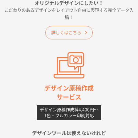
オリジナルデザインにしたい！
2026年06月19日 09:41
こだわりのあるデザインをレイアウト自由に表現する完全データ入
価格 大丈夫そうな会社に見えた
稿！
大阪府のお客様
詳しくはこちら
A4フルカラークリアファイル
1000枚
2026年06月11日 14:46
前回使用して良かった。
高知県I社様
【ポリ】特別ご注文ページ
1000枚
2026年06月08日 17:38
対応の速さ、丁寧さ、提案など
デザイン原稿作成
サービス
愛媛県S社様
不織布フラットバッグ（A4縦サイズ）
1000枚
デザイン原稿作成料4,400円〜
1色・フルカラー印刷対応
2026年05月25日 15:10
金額は当然のことですが、ネットからの注文しやすさ
が決め手です
デザインツールは使えないけれど