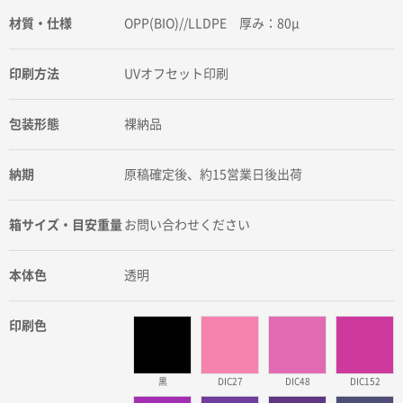
材質・仕様
OPP(BIO)//LLDPE 厚み：80μ
印刷方法
UVオフセット印刷
包装形態
裸納品
納期
原稿確定後、約15営業日後出荷
箱サイズ・目安重量
お問い合わせください
本体色
透明
印刷色
黒
DIC27
DIC48
DIC152