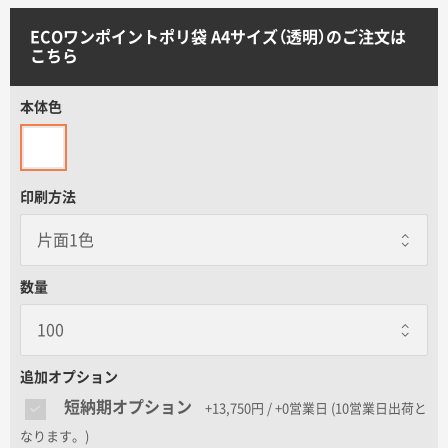
サイトメニュー
ECOワンポイントポリ袋 A4サイズ（透明）のご注文は
こちら
初めての方へ
本体色
ご注文の流れ
印刷方法
お見積書の作成方法
データ入稿ガイド
数量
再注文について
追加オプション
よくあるご質問
短納期オプション
+13,750円 / +0営業日
(10営業日出荷と
なります。)