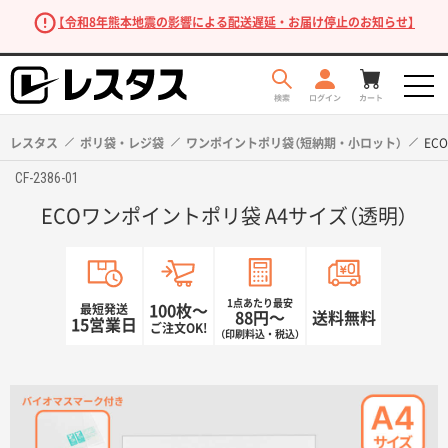
【令和8年熊本地震の影響による配送遅延・お届け停止のお知らせ】
レスタス
ポリ袋・レジ袋
ワンポイントポリ袋（短納期・小ロット）
EC
CF-2386-01
ECOワンポイントポリ袋 A4サイズ（透明）
1点あたり最安
最短発送
100枚〜
88円〜
送料無料
15営業日
ご注文OK!
（印刷料込・税込）
商品を探す