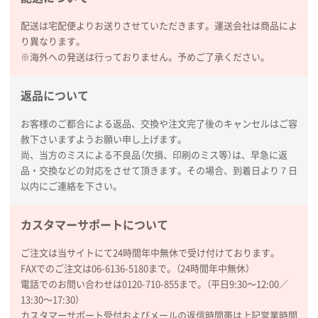
2026年01月27日 13:12
毎年注文しており、信頼できるから。出来上がりも満
配送は宅配便よりお送りさせていただきます。運送会社は商品によ
足している。
り異なります。
※海外への発送は行っておりません。予めご了承ください。
熊本県S社様
ぺんてる ビクーニャフィール
1000枚
返品について
2026年01月26日 15:45
印刷範囲が広かったから、取扱商品
お客様のご都合による返品、交換や注文完了後のキャンセルはご容
赦下さいますようお願い申し上げます。
尚、当方のミスによる不良品（欠損、印刷のミス等）は、早急に返
新潟県R社様
品・交換などの対応をさせて頂きます。その場合、到着日より７日
ワンポイントポリ袋 A4サイズ
1000枚
以内にご連絡を下さい。
2026年01月16日 10:53
納期が比較的短く、ロット数が豊富に選べて価格が安
カスタマーサポートについて
かったため
ご注文は当サイトにて24時間年中無休で受け付けております。
山口県P社様
FAXでのご注文は06-6136-5180まで。（24時間年中無休）
【トートバッグ・エコバッグ】特別ご注文ページ
電話でのお問い合わせは0120-710-855まで。（平日9:30〜12:00／
③
1枚
13:30〜17:30）
2026年01月09日 13:48
カスタマーサポート受付およびメールの返信時間帯は上記営業時間