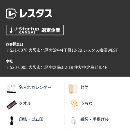
2025年12月04日 17:34
値段が安かった。
兵庫県のお客様
スタンダードメモ100P
100枚
2025年12月02日 23:00
ロゴが入れられること
お客様窓口
〒531-0076 大阪市北区大淀中4丁目12-20 レスタス梅田WEST
大阪府E社様
本社
ECOワンポイントポリ袋 A4サイズ（白）
1000枚
〒530-0005 大阪市北区中之島3-2-18 住友中之島ビル4F
2025年11月28日 15:13
他部署のスタッフからの指示
名入れカレンダー
封筒
兵庫県S社様
A4箔押し名入れクリアファイル
300枚
タオル
うちわ
2025年11月27日 10:45
以前発注しているので、データが残っている点が良か
印鑑・ゴム印
紙袋・手提げ袋
ったので