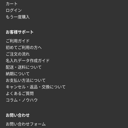
東京都M社様
カート
ワンポイント箔押し紙袋 M横サイズ(A4対応)
100
ログイン
枚
もう一度購入
2025年12月22日 03:31
価格と納期が希望に合ったから
お客様サポート
ご利用ガイド
神奈川県S社様
初めてご利用の方へ
ワンポイント箔押し紙袋 M横サイズ(A4対応)
500
ご注文の流れ
枚
名入れデータ作成ガイド
2025年12月16日 10:39
配送・送料について
短納期対応が素晴らしい
納期について
お支払い方法について
富山県O社様
キャンセル・返品・交換について
uni ジェットストリーム 07
100枚
よくあるご質問
2025年12月09日 14:04
コラム・ノウハウ
安い、早い
お問い合わせ
埼玉県G社様
ラミネート紙袋 規格L4サイズ(B4対応)
1000枚
お問い合わせフォーム