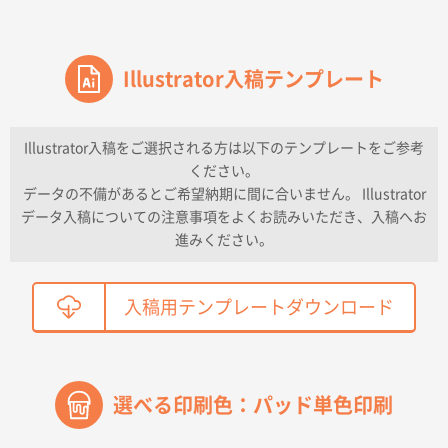
価格と納期
東京都のお客様
ワンポイントポリ袋 A4サイズ
Illustrator入稿テンプレート
1000枚
2026年04月16日 11:41
納期が早い
Illustrator入稿をご選択される方は以下のテンプレートをご参考
ください。
東京都K社様
データの不備があるとご希望納期に間に合いません。 Illustrator
ワンポイントポリ袋 A4サイズ
300枚
データ入稿についての注意事項をよくお読みいただき、入稿へお
2026年04月01日 16:32
進みください。
こちらの需要にあったので
鳥取県T社様
入稿用テンプレートダウンロード
【オーダー商品】特別ご注文ページ04
2150枚
2026年03月30日 15:47
過去に当社の他の営業が注文した経緯があったため
選べる印刷色：パッド単色印刷
青森県D社様
ラミネート紙袋 規格S1サイズ(A5対応)
500枚