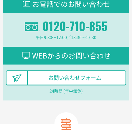
お電話でのお問い合わせ
柔軟かつスピーディーに対応してくれたため
東京都のお客様
0120-710-855
ラミネート紙袋 規格L1サイズ(A4対応)
1000枚
2026年02月16日 14:47
平日9:30〜12:00／13:30〜17:30
分かりやすく、予算に近かったため
大阪府F社様
WEBからのお問い合わせ
【オーダー商品】特別ご注文ページ04
1枚
2026年02月13日 22:10
レスタスさんでは以前、自社封筒を製作していただき
お問い合わせフォーム
ました早く、安く、丁寧につくられているので安心し
てお願いできます。
24時間 (年中無休)
長野県R社様
陶器マグストレートラウンドリップ
100枚
2026年02月09日 14:27
コップの形