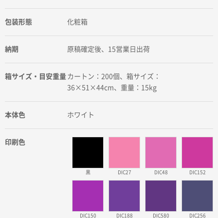
包装形態
化粧箱
納期
原稿確定後、15営業日出荷
箱サイズ・目安重量
カートン：200個、箱サイズ：
36×51×44cm、重量：15kg
本体色
ホワイト
印刷色
黒
DIC27
DIC48
DIC152
DIC150
DIC188
DIC580
DIC256