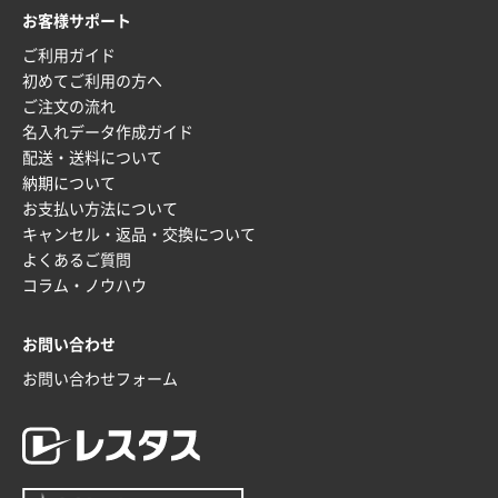
価格と納期が希望に合ったから
お客様サポート
ご利用ガイド
神奈川県S社様
初めてご利用の方へ
ワンポイント箔押し紙袋 M横サイズ(A4対応)
500
ご注文の流れ
枚
名入れデータ作成ガイド
2025年12月16日 10:39
配送・送料について
短納期対応が素晴らしい
納期について
お支払い方法について
富山県O社様
キャンセル・返品・交換について
uni ジェットストリーム 07
100枚
よくあるご質問
2025年12月09日 14:04
コラム・ノウハウ
安い、早い
お問い合わせ
埼玉県G社様
ラミネート紙袋 規格L4サイズ(B4対応)
1000枚
お問い合わせフォーム
2025年12月04日 17:34
値段が安かった。
兵庫県のお客様