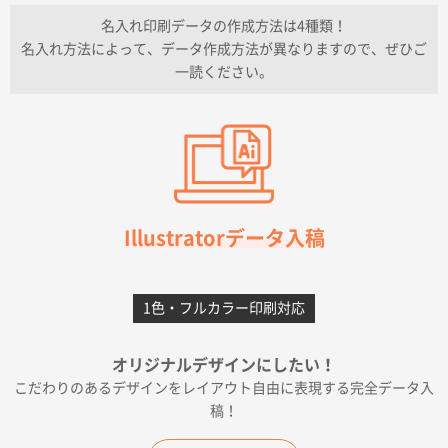
2026年07月13日 10:50
名入れ印刷データの作成方法は4種類！
上記のとおりです。
名入れ方法によって、データ作成方法が異なりますので、ぜひご
一読ください。
愛知県I社様
【オーダー商品】特別ご注文ページ04
3000枚
2026年07月03日 09:23
柳さんの対応が素晴らしかった。
千葉県A社様
フレキソレジ袋 Uバッグ 35号
5000枚
Illustratorデータ入稿
2026年06月28日 15:14
前回購入したので
1色・フルカラー印刷対応
千葉県A社様
フレキソレジ袋 Uバッグ 35号
5000枚
オリジナルデザインにしたい！
2026年06月19日 09:41
こだわりのあるデザインをレイアウト自由に表現する完全データ入
価格 大丈夫そうな会社に見えた
稿！
大阪府のお客様