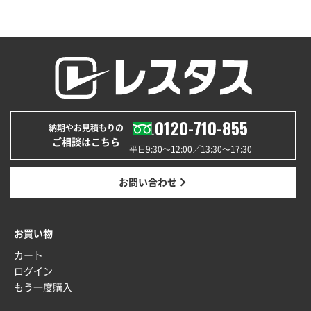
200枚
2025年12月25日 13:33
いつもきちんとしてる。
福島県W社様
A4バインダー(2ツ折)
300枚
2025年12月24日 14:43
0120-710-855
以前の注文も含め価格と品質
納期やお見積もりの
ご相談はこちら
平日9:30〜12:00／13:30〜17:30
青森県K社様
ワンポイントポリ袋 A4サイズ
1000枚
お問い合わせ
2025年12月24日 13:22
安い
お買い物
東京都M社様
カート
ワンポイント箔押し紙袋 M横サイズ(A4対応)
100
ログイン
枚
もう一度購入
2025年12月22日 03:31