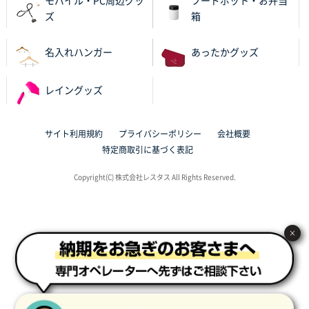
モバイル・PC周辺グッ
フードポット・お弁当
岡山県K社様
ズ
箱
ワンポイントポリ袋 A4サイズ
1000枚
2025年10月28日 09:06
名入れハンガー
あったかグッズ
サイトが見やすい
レイングッズ
東京都N社様
ワンポイントポリ袋 A4サイズ
700枚
2025年10月16日 11:34
サイト利用規約
プライバシーポリシー
会社概要
サイト構成が解りやすかったから
特定商取引に基づく表記
東京都J社様
Copyright(C) 株式会社レスタス All Rights Reserved.
ブックメモ付箋
200枚
2025年10月16日 10:30
丁度良いものがあったので
×
群馬県K社様
ポリ袋 手穴B4サイズ
1000枚
2025年10月11日 09:47