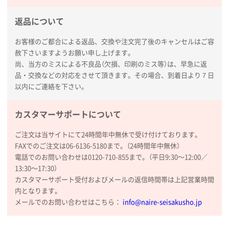
熊本県S社様
ぺんてる ビクーニャフィール
1000枚
返品について
2026年01月26日 15:45
印刷範囲が広かったから、取扱商品
お客様のご都合による返品、交換や注文完了後のキャンセルはご容
赦下さいますようお願い申し上げます。
尚、当方のミスによる不良品（欠損、印刷のミス等）は、早急に返
新潟県R社様
品・交換などの対応をさせて頂きます。その場合、到着日より７日
ワンポイントポリ袋 A4サイズ
1000枚
以内にご連絡を下さい。
2026年01月16日 10:53
納期が比較的短く、ロット数が豊富に選べて価格が安
カスタマーサポートについて
かったため
ご注文は当サイトにて24時間年中無休で受け付けております。
山口県P社様
FAXでのご注文は06-6136-5180まで。（24時間年中無休）
【トートバッグ・エコバッグ】特別ご注文ページ
電話でのお問い合わせは0120-710-855まで。（平日9:30〜12:00／
③
1枚
13:30〜17:30）
2026年01月09日 13:48
カスタマーサポート受付およびメールの返信時間帯は上記営業時間
希望の商品の取り扱いがあったので
内となります。
メールでのお問い合わせはこちら：
info@naire-seisakusho.jp
大阪府のお客様
厚手コットンマチ付トートL ナチュラル(A4対応)