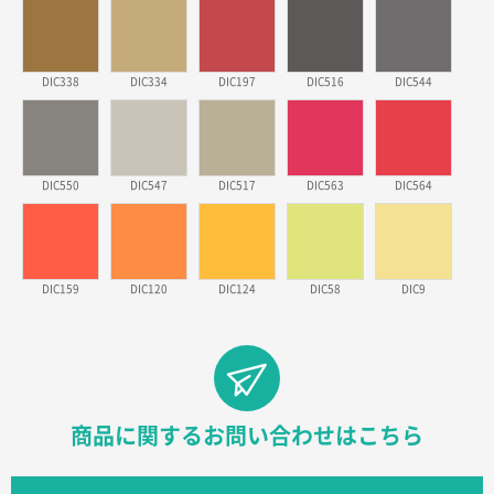
東京都のお客様
ワンポイントポリ袋 B4サイズ
1000枚
2026年03月17日 19:11
DIC338
DIC334
DIC197
DIC516
DIC544
実績が多そうでお安いようだったので
徳島県S社様
DIC550
DIC547
DIC517
DIC563
DIC564
ワンポイントポリ袋 A4サイズ
1000枚
2026年03月09日 08:27
金額が安いのと納期が間に合いそうなのと。
DIC159
DIC120
DIC124
DIC58
DIC9
東京都のお客様
ラミネート紙袋 規格L1サイズ(A4対応)
1000枚
2026年02月26日 15:33
見積りの仕方が明確だったから
東京都D社様
商品に関するお問い合わせはこちら
【オーダー商品】特別ご注文ページ04
1000枚
2026年02月17日 12:18