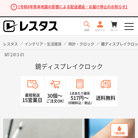
【令和8年熊本地震の影響による配送遅延・お届け停止のお知らせ】
レスタス
インテリア・生活雑貨
時計・クロック
鏡ディスプレイクロッ
MT-2413-01
鏡ディスプレイクロック
1点あたり最安
最短発送
30個〜
517円〜
送料無料
15営業日
ご注文OK!
（印刷料込・税込）
商品を探す