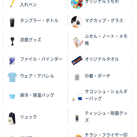
オリジナルうちわ
入れペン
茨城県G社様
タンブラー・ボトル
マグカップ・グラス
uni ジェットストリーム 05
300枚
2025年11月21日 16:39
ふせん・ノート・メモ
何度か注文していて、満足していたから
涼感グッズ
帳
神奈川県のお客様
のしメモ100P
800枚
ファイル・バインダー
オリジナルタオル
2025年11月18日 13:29
のし文言が変更できたのと価格。
ウェア・アパレル
巾着・ポーチ
千葉県M社様
サコッシュ・ショルダ
保冷・保温バッグ
ワンポイント箔押し紙袋 Sサイズ(A5対応)
100枚
ーバッグ
2025年11月06日 14:57
営業ご担当者さまより、ご丁寧なサポートをいただ
ティッシュ・除菌グッ
リュック
き、他のネット印刷サービスよりも安心して購入まで
ズ
進められました。
チラシ・フライヤー印