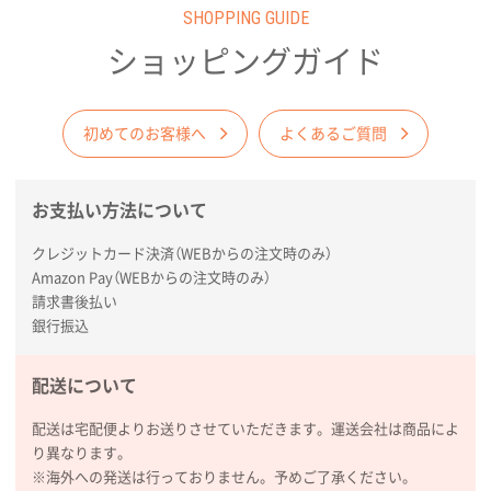
SHOPPING GUIDE
愛知県株社様
厚手コットンA4フラットトート ナチュラル
600
ショッピングガイド
枚
2026年02月03日 18:12
商品がよさそうだったから
初めてのお客様へ
よくあるご質問
東京都N社様
お支払い方法について
コットンバッグM(B4対応)
200枚
2026年01月29日 11:46
クレジットカード決済（WEBからの注文時のみ）
商品情報の正確な記載、スムーズなシステム対応
Amazon Pay（WEBからの注文時のみ）
請求書後払い
広島県(社様
銀行振込
タッチペン付3色+1色スリムペン（再生ABS）
500
枚
配送について
2026年01月27日 13:12
毎年注文しており、信頼できるから。出来上がりも満
配送は宅配便よりお送りさせていただきます。運送会社は商品によ
足している。
り異なります。
※海外への発送は行っておりません。予めご了承ください。