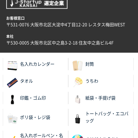
スタンダードメモ100P
100枚
2025年12月02日 23:00
ロゴが入れられること
お客様窓口
〒531-0076 大阪市北区大淀中4丁目12-20 レスタス梅田WEST
大阪府E社様
本社
ECOワンポイントポリ袋 A4サイズ（白）
1000枚
〒530-0005 大阪市北区中之島3-2-18 住友中之島ビル4F
2025年11月28日 15:13
他部署のスタッフからの指示
名入れカレンダー
封筒
兵庫県S社様
A4箔押し名入れクリアファイル
300枚
タオル
うちわ
2025年11月27日 10:45
以前発注しているので、データが残っている点が良か
印鑑・ゴム印
紙袋・手提げ袋
ったので
トートバッグ・エコバ
栃木県M社様
ポリ袋・レジ袋
ッグ
ビオトープデスクメモ100P
100枚
2025年11月25日 16:41
名入れボールペン・名
前回同様、安心できるから