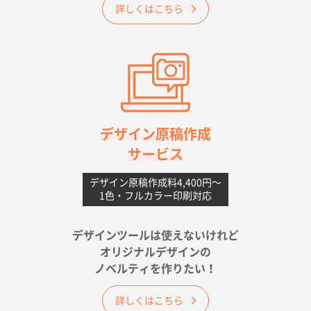
詳しくはこちら
A4フルカラークリアファイル
1000枚
2026年06月11日 14:46
前回使用して良かった。
高知県I社様
【ポリ】特別ご注文ページ
1000枚
2026年06月08日 17:38
対応の速さ、丁寧さ、提案など
デザイン原稿作成
サービス
愛媛県S社様
不織布フラットバッグ（A4縦サイズ）
1000枚
デザイン原稿作成料4,400円〜
1色・フルカラー印刷対応
2026年05月25日 15:10
金額は当然のことですが、ネットからの注文しやすさ
が決め手です
デザインツールは使えないけれど
オリジナルデザインの
佐賀県A社様
ノベルティを作りたい！
ベーシックサコッシュ
1000枚
2026年05月23日 16:24
詳しくはこちら