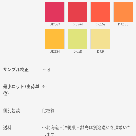
DIC563
DIC564
DIC159
DIC120
DIC124
DIC58
DIC9
サンプル校正
不可
最小ロット（出荷単
30
位）
個別包装
化粧箱
送料
※北海道・沖縄県・離島は別途送料を頂戴いた
します。