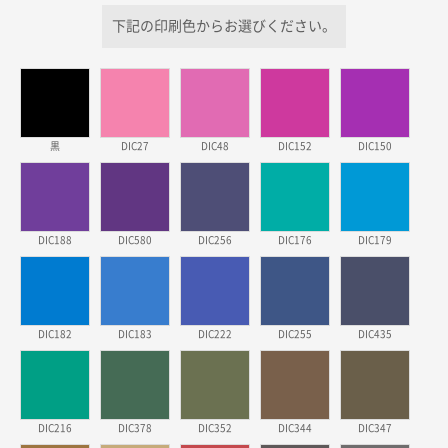
2026年03月26日 17:31
下記の印刷色からお選びください。
価格が安い
三重県S社様
スタンダードメモ100P
500枚
2026年03月23日 11:22
黒
DIC27
DIC48
DIC152
DIC150
希望の商品、値段であった。いぜん注文したことがあ
るため、
東京都株社様
DIC188
DIC580
DIC256
DIC176
DIC179
ECOワンポイントポリ袋 A4サイズ（白）
500枚
2026年03月19日 18:57
他のサイトにない商品があったから。
DIC182
DIC183
DIC222
DIC255
DIC435
埼玉県のお客様
ポリ袋 手穴A4サイズ
5000枚
2026年03月18日 14:12
安そうだった
DIC216
DIC378
DIC352
DIC344
DIC347