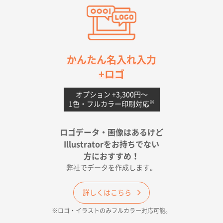
ワンポイントポリ袋 A4サイズ(黒)
1000枚
2026年04月20日 14:28
お値打ちだったので
茨城県G社様
かんたん名入れ入力
uni ジェットストリーム 05
300枚
+ロゴ
2026年04月18日 16:40
値段と注文のしやすさ
オプション +3,300円〜
※
1色・フルカラー印刷対応
宮崎県Y社様
ポリ袋 手穴A4サイズ
5000枚
ロゴデータ・画像はあるけど
2026年04月17日 09:28
Illustratorをお持ちでない
印刷色が豊富であったため
方におすすめ！
弊社でデータを作成します。
和歌山県H社様
ECO OPPワンポイントポリ袋 A4サイズ（透明）
詳しくはこちら
500枚
※ロゴ・イラストのみフルカラー対応可能。
2026年04月16日 14:31