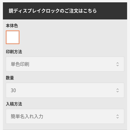
サイトメニュー
鏡ディスプレイクロックのご注文はこちら
初めての方へ
本体色
ご注文の流れ
印刷方法
お見積書の作成方法
データ入稿ガイド
数量
再注文について
入稿方法
よくあるご質問