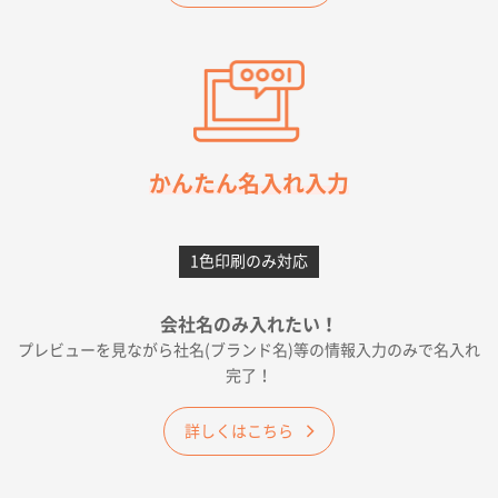
希望の商品（今回発注分）が一番安かったため
東京都M社様
ワンポイント箔押し紙袋 M横サイズ(A4対応)
100
枚
2026年05月21日 12:56
簡単そだったら
かんたん名入れ入力
愛知県F社様
カームメタル
300枚
1色印刷のみ対応
2026年05月19日 12:05
種類の豊富さと価格
会社名のみ入れたい！
プレビューを見ながら社名(ブランド名)等の情報入力のみで名入れ
大阪府E社様
完了！
ワンポイントポリ袋 A4サイズ
1000枚
2026年04月25日 17:53
詳しくはこちら
納期が早そうだった
愛知県S社様