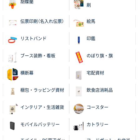
胡蝶蘭
大阪府V社様
刷
【ポリ袋】特別ご注文ページ
3000枚
2025年11月06日 14:21
伝票印刷（名入れ伝票）
絵馬
昨年利用した時に、納期と金額面でかなり業者さんを
比較して決めさせていただきました。 昨年注文分も、
リストバンド
印鑑
納期がギリギリだったにも関わらず、丁寧に対応して
頂きました。 今回も無理を言っておりますが、丁寧な
対応を頂いており助かっております。
ブース装飾・看板
のぼり旗・旗
和歌山県S社様
横断幕
宅配資材
レギュラーのぼり（W600mm×H1800mm）
4枚
2025年11月05日 11:13
梱包・ラッピング資材
飲食店消耗品
紹介されたから
インテリア・生活雑貨
コースター
大分県Y社様
不織布スクエアトート(A4サイズ)
300枚
2025年10月28日 17:10
モバイルバッテリー
カトラリー
バリエーション