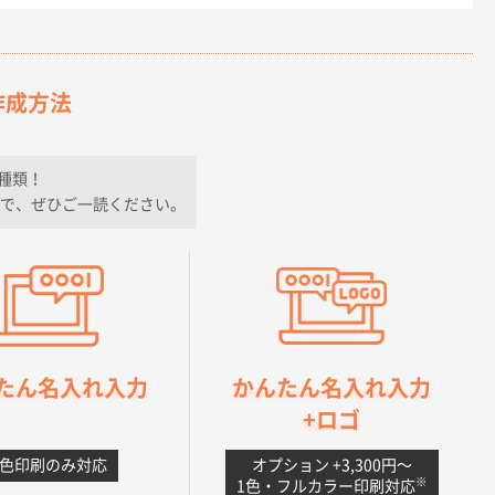
作成方法
種類！
で、ぜひご一読ください。
たん名入れ入力
かんたん名入れ入力
+ロゴ
1色印刷のみ対応
オプション +3,300円〜
※
1色・フルカラー印刷対応