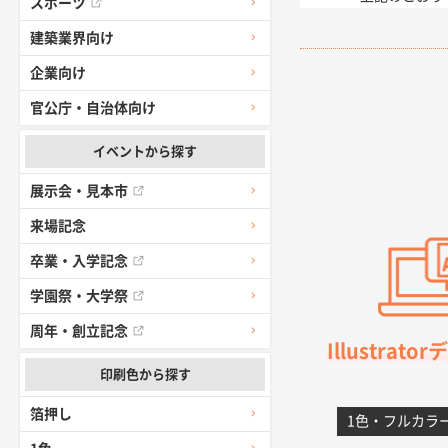
スポーツ
建築業界向け
愛知県I社様
企業向け
柳さんの対応
官公庁・自治体向け
千葉県A社様
前回購入した
イベントから探す
展示会・見本市
千葉県A社様
来場記念
価格 大丈夫
卒業・入学記念
大阪府のお客
学園祭・大学祭
前回使用して
周年・創立記念
Illustrat
高知県I社様
印刷色から探す
対応の速さ、
箔押し
1色・フルカラ
愛媛県S社様