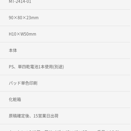
MT-2414-01
90×80×23mm
H10×W50mm
本体
PS、単四乾電池1本使用(別途)
パッド単色印刷
化粧箱
原稿確定後、15営業日出荷