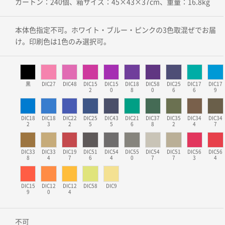
カートン：240個、箱サイズ：45×43×37cm、重量：16.8kg
本体色指定不可。ホワイト・ブルー・ピンクの3色取混ぜでお届
け。印刷色は1色のみ選択可。
黒
DIC27
DIC48
DIC15
DIC15
DIC18
DIC58
DIC25
DIC17
DIC17
2
0
8
0
6
6
9
DIC18
DIC18
DIC22
DIC25
DIC43
DIC21
DIC37
DIC35
DIC34
DIC34
2
3
2
5
5
6
8
2
4
7
DIC33
DIC33
DIC19
DIC51
DIC54
DIC55
DIC54
DIC51
DIC56
DIC56
8
4
7
6
4
0
7
7
3
4
DIC15
DIC12
DIC12
DIC58
DIC9
9
0
4
不可