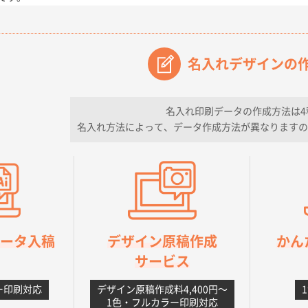
【オーダー商品】特別ご注文ページ04
3000枚
2026年07月03日 09:23
が素晴らしかった。
名入れデザインの
フレキソレジ袋 Uバッグ 35号
5000枚
2026年06月28日 15:14
ので
名入れ印刷データの作成方法は4
名入れ方法によって、データ作成方法が異なりますの
フレキソレジ袋 Uバッグ 35号
5000枚
2026年06月19日 09:41
そうな会社に見えた
様
A4フルカラークリアファイル
1000枚
2026年06月11日 14:46
良かった。
orデータ入稿
デザイン原稿作成
かん
【ポリ】特別ご注文ページ
1000枚
2026年06月08日 17:38
サービス
丁寧さ、提案など
ー印刷対応
デザイン原稿作成料4,400円〜
不織布フラットバッグ（A4縦サイズ）
1000枚
2026年05月25日 15:10
1色・フルカラー印刷対応