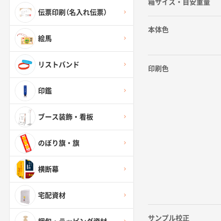
箱サイズ・目安重量
伝票印刷（名入れ伝票）
本体色
絵馬
リストバンド
印刷色
印鑑
ブース装飾・看板
のぼり旗・旗
横断幕
宅配資材
サンプル校正