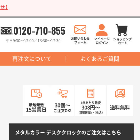
せ】
0120-710-855
平日9:30〜12:00／13:30〜17:30
再注文について
よくあるご質問
1点あたり最安
最短発送
30個〜
308円〜
送料無料
15営業日
ご注文OK!
（印刷料込・税込）
メタルカラー デスククロックのご注文はこちら