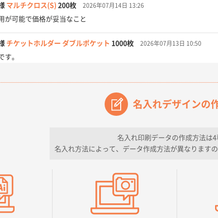
様
マルチクロス(S)
200枚
2026年07月14日 13:26
用が可能で価格が妥当なこと
様
チケットホルダー ダブルポケット
1000枚
2026年07月13日 10:50
です。
【オーダー商品】特別ご注文ページ04
3000枚
2026年07月03日 09:23
が素晴らしかった。
名入れデザインの
フレキソレジ袋 Uバッグ 35号
5000枚
2026年06月28日 15:14
ので
名入れ印刷データの作成方法は4
名入れ方法によって、データ作成方法が異なりますの
フレキソレジ袋 Uバッグ 35号
5000枚
2026年06月19日 09:41
そうな会社に見えた
様
A4フルカラークリアファイル
1000枚
2026年06月11日 14:46
良かった。