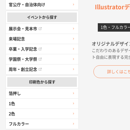
官公庁・自治体向け
Illustrat
高知県I社様
対応の速さ、
イベントから探す
1色・フルカラ
展示会・見本市
愛媛県S社様
来場記念
金額は当然の
オリジナルデザイ
卒業・入学記念
こだわりのあるデザ
佐賀県A社様
ト自由に表現する完
学園祭・大学祭
希望の商品（
周年・創立記念
詳しくはこ
東京都M社様
印刷色から探す
簡単そだった
箔押し
愛知県F社様
1色
種類の豊富さ
2色
大阪府E社様
フルカラー