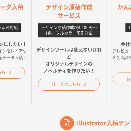
orデータ入稿
デザイン原稿作成
かん
【ポリ】特別ご注文ページ
1000枚
2026年06月08日 17:38
サービス
丁寧さ、提案など
ー印刷対応
デザイン原稿作成料4,400円〜
不織布フラットバッグ（A4縦サイズ）
1000枚
2026年05月25日 15:10
1色・フルカラー印刷対応
ことですが、ネットからの注文しやすさが決め手です
ンにしたい！
会社
デザインツールは使えないけれ
インをレイアウ
プレビュ
ベーシックサコッシュ
1000枚
2026年05月23日 16:24
ど
全データ入稿！
ド名)等
今回発注分）が一番安かったため
オリジナルデザインの
ノベルティを作りたい！
ちら
ワンポイント箔押し紙袋 M横サイズ(A4対応)
100枚
2026年05月21日 12:
詳
詳しくはこちら
ら
カームメタル
300枚
2026年05月19日 12:05
と価格
Illustrator入稿
ワンポイントポリ袋 A4サイズ
1000枚
2026年04月25日 17:53