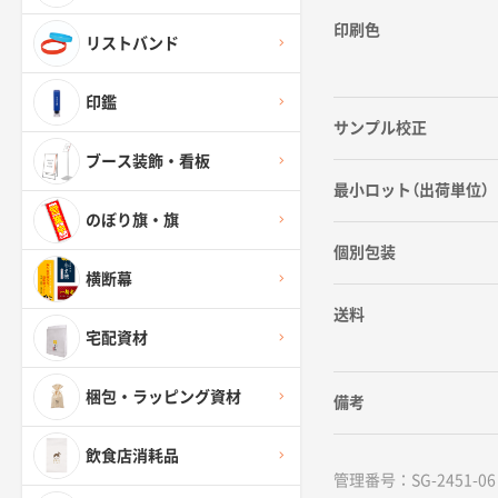
印刷色
リストバンド
印鑑
サンプル校正
ブース装飾・看板
最小ロット（出荷単位）
のぼり旗・旗
個別包装
横断幕
送料
宅配資材
梱包・ラッピング資材
備考
飲食店消耗品
管理番号：SG-2451-06 /