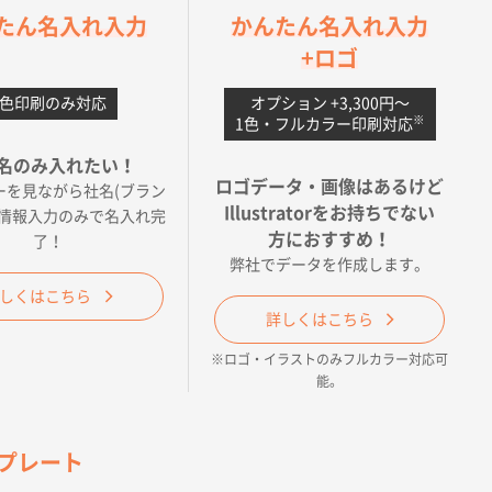
たん名入れ入力
かんたん名入れ入力
+ロゴ
1色印刷のみ対応
オプション +3,300円〜
※
1色・フルカラー印刷対応
名のみ入れたい！
ロゴデータ・画像はあるけど
ーを見ながら社名(ブラン
Illustratorをお持ちでない
の情報入力のみで名入れ完
方におすすめ！
了！
弊社でデータを作成します。
56
しくはこちら
詳しくはこちら
※ロゴ・イラストのみフルカラー対応可
能。
テンプレート