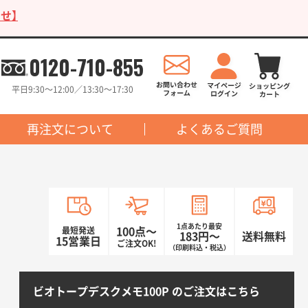
せ】
0120-710-855
平日9:30〜12:00／13:30〜17:30
再注文について
よくあるご質問
1点あたり最安
最短発送
100点〜
183円〜
送料無料
15営業日
ご注文OK!
（印刷料込・税込）
ビオトープデスクメモ100P のご注文はこちら