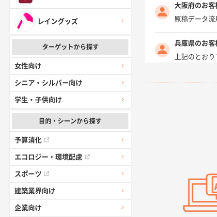
大阪府のお客
原稿データ流
レイングッズ
兵庫県のお客
ターゲットから探す
上記のとおり
女性向け
愛知県I社様
シニア・シルバー向け
柳さんの対応
学生・子供向け
千葉県A社様
目的・シーンから探す
前回購入した
予算消化
千葉県A社様
エコロジー・環境配慮
価格 大丈夫
スポーツ
建築業界向け
大阪府のお客
企業向け
前回使用して