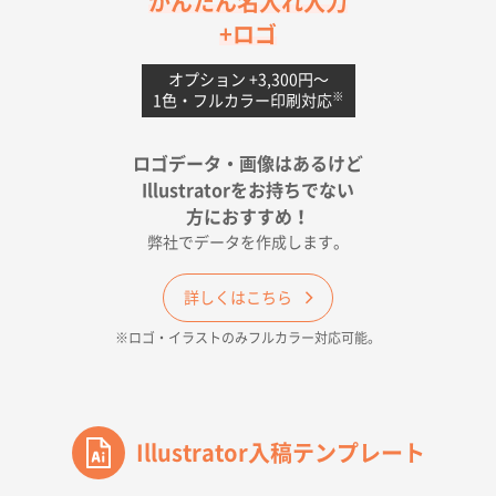
かんたん名入れ入力
uni ジェットストリーム 05
300枚
+ロゴ
2026年04月18日 16:40
値段と注文のしやすさ
オプション +3,300円〜
※
1色・フルカラー印刷対応
宮崎県Y社様
ポリ袋 手穴A4サイズ
5000枚
ロゴデータ・画像はあるけど
2026年04月17日 09:28
Illustratorをお持ちでない
印刷色が豊富であったため
方におすすめ！
弊社でデータを作成します。
和歌山県H社様
ECO OPPワンポイントポリ袋 A4サイズ（透明）
詳しくはこちら
500枚
※ロゴ・イラストのみフルカラー対応可能。
2026年04月16日 14:31
価格と納期
東京都のお客様
ワンポイントポリ袋 A4サイズ
Illustrator入稿テンプレート
1000枚
2026年04月16日 11:41