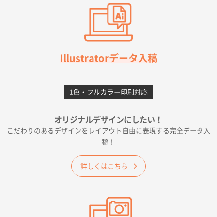
2026年07月03日 09:23
柳さんの対応が素晴らしかった。
千葉県A社様
フレキソレジ袋 Uバッグ 35号
5000枚
Illustratorデータ入稿
2026年06月28日 15:14
前回購入したので
1色・フルカラー印刷対応
千葉県A社様
フレキソレジ袋 Uバッグ 35号
5000枚
オリジナルデザインにしたい！
2026年06月19日 09:41
こだわりのあるデザインをレイアウト自由に表現する完全データ入
価格 大丈夫そうな会社に見えた
稿！
大阪府のお客様
詳しくはこちら
A4フルカラークリアファイル
1000枚
2026年06月11日 14:46
前回使用して良かった。