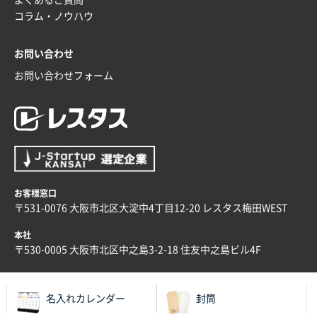
A4バインダー(2ツ折)
300枚
コラム・ノウハウ
2025年12月24日 14:43
以前の注文も含め価格と品質
お問い合わせ
お問い合わせフォーム
青森県K社様
ワンポイントポリ袋 A4サイズ
1000枚
2025年12月24日 13:22
安い
東京都M社様
ワンポイント箔押し紙袋 M横サイズ(A4対応)
100
お客様窓口
枚
〒531-0076 大阪市北区大淀中4丁目12-20 レスタス梅田WEST
2025年12月22日 03:31
価格と納期が希望に合ったから
本社
〒530-0005 大阪市北区中之島3-2-18 住友中之島ビル4F
神奈川県S社様
ワンポイント箔押し紙袋 M横サイズ(A4対応)
500
名入れカレンダー
封筒
枚