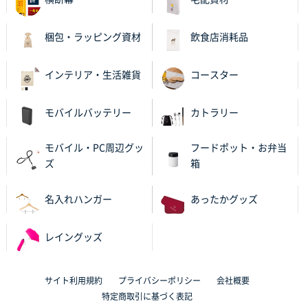
何度か注文していて、満足していたから
神奈川県のお客様
梱包・ラッピング資材
飲食店消耗品
のしメモ100P
800枚
2025年11月18日 13:29
インテリア・生活雑貨
コースター
のし文言が変更できたのと価格。
モバイルバッテリー
カトラリー
千葉県M社様
ワンポイント箔押し紙袋 Sサイズ(A5対応)
100枚
モバイル・PC周辺グッ
フードポット・お弁当
2025年11月06日 14:57
ズ
箱
営業ご担当者さまより、ご丁寧なサポートをいただ
き、他のネット印刷サービスよりも安心して購入まで
進められました。
名入れハンガー
あったかグッズ
大阪府V社様
レイングッズ
【ポリ袋】特別ご注文ページ
3000枚
2025年11月06日 14:21
サイト利用規約
プライバシーポリシー
会社概要
昨年利用した時に、納期と金額面でかなり業者さんを
特定商取引に基づく表記
比較して決めさせていただきました。 昨年注文分も、