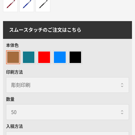
サイトメニュー
初めての方へ
スムースタッチのご注文はこちら
ご注文の流れ
本体色
お見積書の作成方法
印刷方法
データ入稿ガイド
数量
再注文について
よくあるご質問
入稿方法