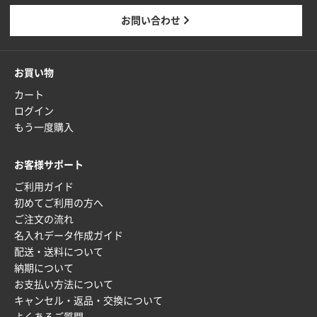
新潟県R社様
お問い合わせ
ワンポイントポリ袋 A4サイズ
1000枚
2026年01月16日 10:53
納期が比較的短く、ロット数が豊富に選べて価格が安
お買い物
かったため
カート
山口県P社様
ログイン
【トートバッグ・エコバッグ】特別ご注文ページ
もう一度購入
③
1枚
2026年01月09日 13:48
お客様サポート
希望の商品の取り扱いがあったので
ご利用ガイド
初めてご利用の方へ
大阪府のお客様
ご注文の流れ
厚手コットンマチ付トートL ナチュラル(A4対応)
名入れデータ作成ガイド
200枚
配送・送料について
2025年12月25日 13:33
納期について
いつもきちんとしてる。
お支払い方法について
キャンセル・返品・交換について
福島県W社様
よくあるご質問