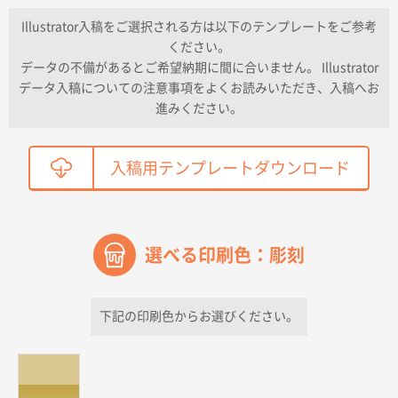
納期が早い
Illustrator入稿をご選択される方は以下のテンプレートをご参考
ください。
東京都K社様
データの不備があるとご希望納期に間に合いません。 Illustrator
ワンポイントポリ袋 A4サイズ
300枚
データ入稿についての注意事項をよくお読みいただき、入稿へお
2026年04月01日 16:32
進みください。
こちらの需要にあったので
鳥取県T社様
入稿用テンプレートダウンロード
【オーダー商品】特別ご注文ページ04
2150枚
2026年03月30日 15:47
過去に当社の他の営業が注文した経緯があったため
選べる印刷色：彫刻
青森県D社様
ラミネート紙袋 規格S1サイズ(A5対応)
500枚
2026年03月26日 17:31
下記の印刷色からお選びください。
価格が安い
三重県S社様
スタンダードメモ100P
500枚