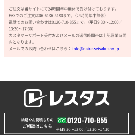
商品がよさそうだったから
ご注文は当サイトにて24時間年中無休で受け付けております。
東京都N社様
FAXでのご注文は06-6136-5180まで。（24時間年中無休）
コットンバッグM(B4対応)
200枚
電話でのお問い合わせは0120-710-855まで。（平日9:30〜12:00／
13:30〜17:30）
2026年01月29日 11:46
カスタマーサポート受付およびメールの返信時間帯は上記営業時間
商品情報の正確な記載、スムーズなシステム対応
内となります。
メールでのお問い合わせはこちら：
info@naire-seisakusho.jp
広島県(社様
タッチペン付3色+1色スリムペン（再生ABS）
500
枚
2026年01月27日 13:12
毎年注文しており、信頼できるから。出来上がりも満
足している。
熊本県S社様
ぺんてる ビクーニャフィール
1000枚
2026年01月26日 15:45
0120-710-855
納期やお見積もりの
印刷範囲が広かったから、取扱商品
ご相談はこちら
平日9:30〜12:00／13:30〜17:30