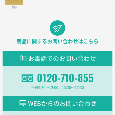
2026年03月23日 11:22
彫刻
希望の商品、値段であった。いぜん注文したことがあ
るため、
東京都株社様
ECOワンポイントポリ袋 A4サイズ（白）
500枚
商品に関するお問い合わせはこちら
2026年03月19日 18:57
他のサイトにない商品があったから。
お電話でのお問い合わせ
埼玉県のお客様
ポリ袋 手穴A4サイズ
5000枚
0120-710-855
2026年03月18日 14:12
安そうだった
平日9:30〜12:00／13:30〜17:30
東京都のお客様
ワンポイントポリ袋 B4サイズ
1000枚
WEBからのお問い合わせ
2026年03月17日 19:11
実績が多そうでお安いようだったので