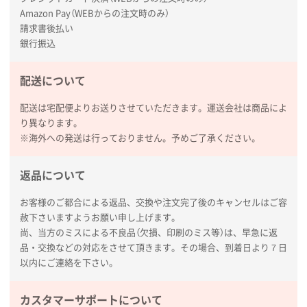
分かりやすく、予算に近かったため
Amazon Pay（WEBからの注文時のみ）
請求書後払い
銀行振込
大阪府F社様
【オーダー商品】特別ご注文ページ04
1枚
2026年02月13日 22:10
配送について
レスタスさんでは以前、自社封筒を製作していただき
配送は宅配便よりお送りさせていただきます。運送会社は商品によ
ました早く、安く、丁寧につくられているので安心し
り異なります。
てお願いできます。
※海外への発送は行っておりません。予めご了承ください。
長野県R社様
返品について
陶器マグストレートラウンドリップ
100枚
2026年02月09日 14:27
お客様のご都合による返品、交換や注文完了後のキャンセルはご容
コップの形
赦下さいますようお願い申し上げます。
尚、当方のミスによる不良品（欠損、印刷のミス等）は、早急に返
愛知県株社様
品・交換などの対応をさせて頂きます。その場合、到着日より７日
厚手コットンA4フラットトート ナチュラル
600
以内にご連絡を下さい。
枚
2026年02月03日 18:12
カスタマーサポートについて