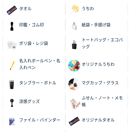
2025年12月16日 10:39
短納期対応が素晴らしい
タオル
うちわ
富山県O社様
印鑑・ゴム印
紙袋・手提げ袋
uni ジェットストリーム 07
100枚
2025年12月09日 14:04
トートバッグ・エコバ
ポリ袋・レジ袋
安い、早い
ッグ
埼玉県G社様
名入れボールペン・名
オリジナルうちわ
ラミネート紙袋 規格L4サイズ(B4対応)
1000枚
入れペン
2025年12月04日 17:34
値段が安かった。
タンブラー・ボトル
マグカップ・グラス
兵庫県のお客様
ふせん・ノート・メモ
スタンダードメモ100P
100枚
涼感グッズ
帳
2025年12月02日 23:00
ロゴが入れられること
ファイル・バインダー
オリジナルタオル
大阪府E社様