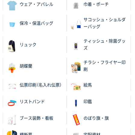
ウェア・アパレル
巾着・ポーチ
ECOワンポイントポリ袋 A4サイズ（白）
1000枚
2025年11月28日 15:13
他部署のスタッフからの指示
サコッシュ・ショルダ
保冷・保温バッグ
ーバッグ
兵庫県S社様
A4箔押し名入れクリアファイル
300枚
ティッシュ・除菌グッ
リュック
2025年11月27日 10:45
ズ
以前発注しているので、データが残っている点が良か
ったので
チラシ・フライヤー印
胡蝶蘭
刷
栃木県M社様
ビオトープデスクメモ100P
100枚
伝票印刷（名入れ伝票）
絵馬
2025年11月25日 16:41
前回同様、安心できるから
リストバンド
印鑑
茨城県G社様
ブース装飾・看板
のぼり旗・旗
uni ジェットストリーム 05
300枚
2025年11月21日 16:39
横断幕
宅配資材