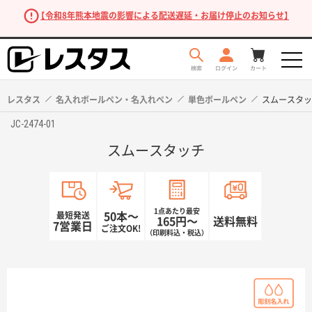
【令和8年熊本地震の影響による配送遅延・お届け停止のお知らせ】
レスタス
名入れボールペン・名入れペン
単色ボールペン
スムースタッ
JC-2474-01
スムースタッチ
1点あたり最安
最短発送
50本〜
165円〜
送料無料
7営業日
ご注文OK!
（印刷料込・税込）
商品を探す