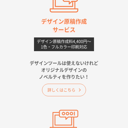
高知県I社様
【ポリ】特別ご注文ページ
1000枚
2026年06月08日 17:38
対応の速さ、丁寧さ、提案など
デザイン原稿作成
サービス
愛媛県S社様
不織布フラットバッグ（A4縦サイズ）
1000枚
デザイン原稿作成料4,400円〜
1色・フルカラー印刷対応
2026年05月25日 15:10
金額は当然のことですが、ネットからの注文しやすさ
が決め手です
デザインツールは使えないけれど
オリジナルデザインの
佐賀県A社様
ノベルティを作りたい！
ベーシックサコッシュ
1000枚
2026年05月23日 16:24
詳しくはこちら
希望の商品（今回発注分）が一番安かったため
東京都M社様
ワンポイント箔押し紙袋 M横サイズ(A4対応)
100
枚