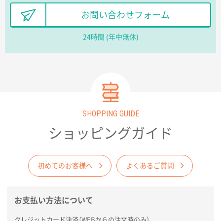
お問い合わせフォーム
徳島県S社様
ワンポイントポリ袋 A4サイズ
1000枚
24時間 (年中無休)
2026年03月09日 08:27
金額が安いのと納期が間に合いそうなのと。
東京都のお客様
ラミネート紙袋 規格L1サイズ(A4対応)
1000枚
2026年02月26日 15:33
見積りの仕方が明確だったから
SHOPPING GUIDE
ショッピングガイド
東京都D社様
【オーダー商品】特別ご注文ページ04
1000枚
2026年02月17日 12:18
初めてのお客様へ
よくあるご質問
柔軟かつスピーディーに対応してくれたため
東京都のお客様
お支払い方法について
ラミネート紙袋 規格L1サイズ(A4対応)
1000枚
2026年02月16日 14:47
クレジットカード決済（WEBからの注文時のみ）