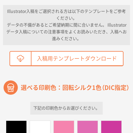
納期が早い
Illustrator入稿をご選択される方は以下のテンプレートをご参考
ください。
東京都K社様
データの不備があるとご希望納期に間に合いません。 Illustrator
ワンポイントポリ袋 A4サイズ
300枚
データ入稿についての注意事項をよくお読みいただき、入稿へお
2026年04月01日 16:32
進みください。
こちらの需要にあったので
鳥取県T社様
入稿用テンプレートダウンロード
【オーダー商品】特別ご注文ページ04
2150枚
2026年03月30日 15:47
過去に当社の他の営業が注文した経緯があったため
選べる印刷色：回転シルク1色（DIC指定）
青森県D社様
ラミネート紙袋 規格S1サイズ(A5対応)
500枚
2026年03月26日 17:31
下記の印刷色からお選びください。
価格が安い
三重県S社様