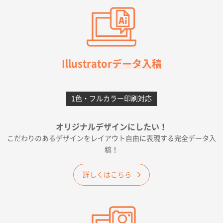
2026年07月03日 09:23
柳さんの対応が素晴らしかった。
千葉県A社様
フレキソレジ袋 Uバッグ 35号
5000枚
Illustratorデータ入稿
2026年06月28日 15:14
前回購入したので
1色・フルカラー印刷対応
千葉県A社様
フレキソレジ袋 Uバッグ 35号
5000枚
オリジナルデザインにしたい！
2026年06月19日 09:41
こだわりのあるデザインをレイアウト自由に表現する完全データ入
価格 大丈夫そうな会社に見えた
稿！
大阪府のお客様
詳しくはこちら
A4フルカラークリアファイル
1000枚
2026年06月11日 14:46
前回使用して良かった。