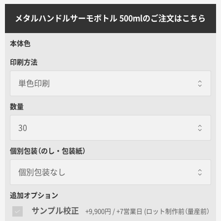
サイトメニュー
メタルハンドルサーモボトル 500mlのご注文はこちら
初めての方へ
本体色
印刷方法
ご注文の流れ
お見積書の作成方法
数量
データ入稿ガイド
個別包装（のし・包装紙）
再注文について
個別包装なし
個別包装なし
よくあるご質問
追加オプション
サンプル校正
+9,900円 / +7営業日
(ロット制作前（量産前）
包装紙