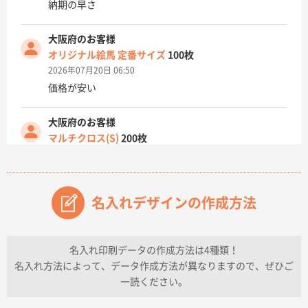
納期の早さ
大阪府のお客様
オリジナル絵馬 定番サイズ
100枚
2026年07月20日 06:50
価格が安い
大阪府のお客様
マルチクロス(S)
200枚
2026年07月14日 13:26
原稿データ流用が可能で価格が妥当なこと
名入れデザインの作成方法
兵庫県のお客様
チケットホルダー ダブルポケット
1000枚
2026年07月13日 10:50
名入れ印刷データの作成方法は4種類！
上記のとおりです。
名入れ方法によって、データ作成方法が異なりますので、ぜひご
一読ください。
愛知県I社様
【オーダー商品】特別ご注文ページ04
3000枚