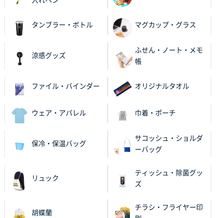
何度か注文していて、満足していたから
タンブラー・ボトル
マグカップ・グラス
神奈川県のお客様
のしメモ100P
800枚
ふせん・ノート・メモ
2025年11月18日 13:29
涼感グッズ
帳
のし文言が変更できたのと価格。
ファイル・バインダー
オリジナルタオル
千葉県M社様
ワンポイント箔押し紙袋 Sサイズ(A5対応)
100枚
2025年11月06日 14:57
ウェア・アパレル
巾着・ポーチ
営業ご担当者さまより、ご丁寧なサポートをいただ
き、他のネット印刷サービスよりも安心して購入まで
サコッシュ・ショルダ
保冷・保温バッグ
進められました。
ーバッグ
大阪府V社様
ティッシュ・除菌グッ
リュック
【ポリ袋】特別ご注文ページ
3000枚
ズ
2025年11月06日 14:21
昨年利用した時に、納期と金額面でかなり業者さんを
チラシ・フライヤー印
胡蝶蘭
比較して決めさせていただきました。 昨年注文分も、