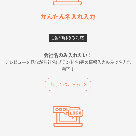
2026年05月21日 12:56
簡単そだったら
かんたん名入れ入力
愛知県F社様
カームメタル
300枚
1色印刷のみ対応
2026年05月19日 12:05
種類の豊富さと価格
会社名のみ入れたい！
プレビューを見ながら社名(ブランド名)等の情報入力のみで名入れ
大阪府E社様
完了！
ワンポイントポリ袋 A4サイズ
1000枚
2026年04月25日 17:53
詳しくはこちら
納期が早そうだった
愛知県S社様
ワンポイントポリ袋 A4サイズ(黒)
1000枚
2026年04月20日 14:28
お値打ちだったので