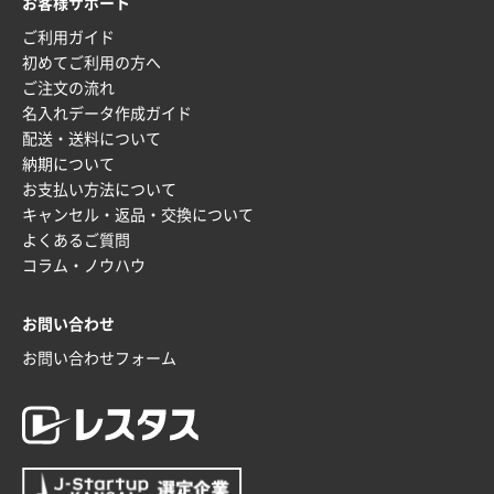
お客様サポート
2025年12月16日 10:39
ご利用ガイド
短納期対応が素晴らしい
初めてご利用の方へ
ご注文の流れ
富山県O社様
名入れデータ作成ガイド
uni ジェットストリーム 07
100枚
配送・送料について
2025年12月09日 14:04
納期について
安い、早い
お支払い方法について
キャンセル・返品・交換について
埼玉県G社様
よくあるご質問
ラミネート紙袋 規格L4サイズ(B4対応)
1000枚
コラム・ノウハウ
2025年12月04日 17:34
値段が安かった。
お問い合わせ
お問い合わせフォーム
兵庫県のお客様
スタンダードメモ100P
100枚
2025年12月02日 23:00
ロゴが入れられること