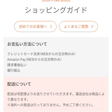
SHOPPING GUIDE
商品がよさそうだったから
ショッピングガイド
東京都N社様
コットンバッグM(B4対応)
200枚
2026年01月29日 11:46
初めてのお客様へ
よくあるご質問
商品情報の正確な記載、スムーズなシステム対応
お支払い方法について
広島県(社様
タッチペン付3色+1色スリムペン（再生ABS）
500
クレジットカード決済（WEBからの注文時のみ）
枚
Amazon Pay（WEBからの注文時のみ）
2026年01月27日 13:12
請求書後払い
毎年注文しており、信頼できるから。出来上がりも満
銀行振込
足している。
配送について
熊本県S社様
ぺんてる ビクーニャフィール
1000枚
配送は宅配便よりお送りさせていただきます。運送会社は商品によ
2026年01月26日 15:45
り異なります。
印刷範囲が広かったから、取扱商品
※海外への発送は行っておりません。予めご了承ください。