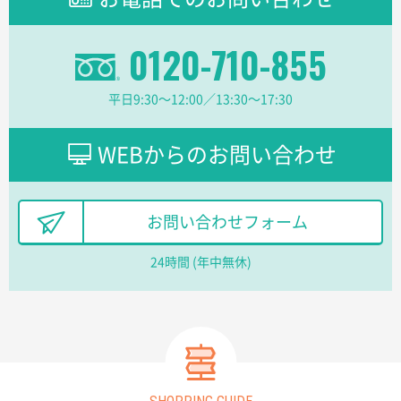
分かりやすく、予算に近かったため
0120-710-855
大阪府F社様
【オーダー商品】特別ご注文ページ04
1枚
平日9:30〜12:00／13:30〜17:30
2026年02月13日 22:10
レスタスさんでは以前、自社封筒を製作していただき
ました早く、安く、丁寧につくられているので安心し
WEBからのお問い合わせ
てお願いできます。
長野県R社様
お問い合わせフォーム
陶器マグストレートラウンドリップ
100枚
2026年02月09日 14:27
24時間 (年中無休)
コップの形
愛知県株社様
厚手コットンA4フラットトート ナチュラル
600
枚
2026年02月03日 18:12