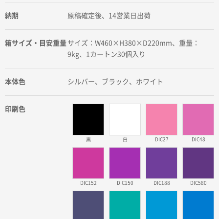
納期
原稿確定後、14営業日出荷
箱サイズ・目安重量
サイズ：W460×H380×D220mm、重量：
9kg、1カートン30個入り
本体色
シルバー、ブラック、ホワイト
印刷色
黒
白
DIC27
DIC48
DIC152
DIC150
DIC188
DIC580