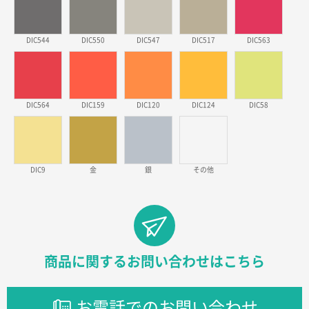
徳島県S社様
DIC544
DIC550
DIC547
DIC517
DIC563
ワンポイントポリ袋 A4サイズ
1000枚
2026年03月09日 08:27
金額が安いのと納期が間に合いそうなのと。
DIC564
DIC159
DIC120
DIC124
DIC58
東京都のお客様
ラミネート紙袋 規格L1サイズ(A4対応)
1000枚
2026年02月26日 15:33
見積りの仕方が明確だったから
DIC9
金
銀
その他
東京都D社様
【オーダー商品】特別ご注文ページ04
1000枚
2026年02月17日 12:18
柔軟かつスピーディーに対応してくれたため
商品に関するお問い合わせはこちら
東京都のお客様
ラミネート紙袋 規格L1サイズ(A4対応)
1000枚
お電話でのお問い合わせ
2026年02月16日 14:47