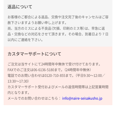
新潟県R社様
返品について
ワンポイントポリ袋 A4サイズ
1000枚
2026年01月16日 10:53
お客様のご都合による返品、交換や注文完了後のキャンセルはご容
赦下さいますようお願い申し上げます。
納期が比較的短く、ロット数が豊富に選べて価格が安
尚、当方のミスによる不良品（欠損、印刷のミス等）は、早急に返
かったため
品・交換などの対応をさせて頂きます。その場合、到着日より７日
以内にご連絡を下さい。
山口県P社様
【トートバッグ・エコバッグ】特別ご注文ページ
カスタマーサポートについて
③
1枚
2026年01月09日 13:48
ご注文は当サイトにて24時間年中無休で受け付けております。
希望の商品の取り扱いがあったので
FAXでのご注文は06-6136-5180まで。（24時間年中無休）
電話でのお問い合わせは0120-710-855まで。（平日9:30〜12:00／
大阪府のお客様
13:30〜17:30）
厚手コットンマチ付トートL ナチュラル(A4対応)
カスタマーサポート受付およびメールの返信時間帯は上記営業時間
200枚
内となります。
2025年12月25日 13:33
メールでのお問い合わせはこちら：
info@naire-seisakusho.jp
いつもきちんとしてる。