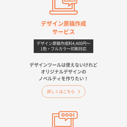
高知県I社様
【ポリ】特別ご注文ページ
1000枚
2026年06月08日 17:38
対応の速さ、丁寧さ、提案など
デザイン原稿作成
サービス
愛媛県S社様
不織布フラットバッグ（A4縦サイズ）
1000枚
デザイン原稿作成料4,400円〜
1色・フルカラー印刷対応
2026年05月25日 15:10
金額は当然のことですが、ネットからの注文しやすさ
が決め手です
デザインツールは使えないけれど
オリジナルデザインの
佐賀県A社様
ノベルティを作りたい！
ベーシックサコッシュ
1000枚
2026年05月23日 16:24
詳しくはこちら
希望の商品（今回発注分）が一番安かったため
東京都M社様
ワンポイント箔押し紙袋 M横サイズ(A4対応)
100
枚