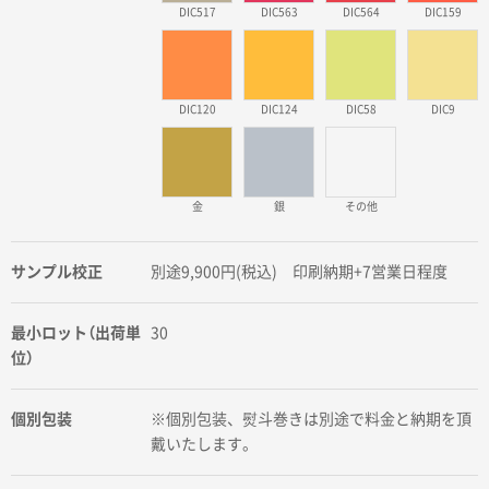
DIC517
DIC563
DIC564
DIC159
DIC120
DIC124
DIC58
DIC9
金
銀
その他
サンプル校正
別途9,900円(税込) 印刷納期+7営業日程度
最小ロット（出荷単
30
位）
個別包装
※個別包装、熨斗巻きは別途で料金と納期を頂
戴いたします。