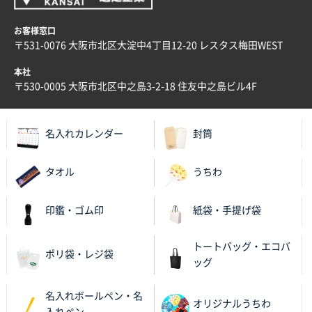
大阪府E社様
ECOワンポイントポリ袋 A4サイズ（白）
1000枚
お客様窓口
2025年11月28日 15:13
〒531-0076 大阪市北区大淀中4丁目12-20 レスタス梅田WEST
他部署のスタッフからの指示
本社
兵庫県S社様
〒530-0005 大阪市北区中之島3-2-18 住友中之島ビル4F
A4箔押し名入れクリアファイル
300枚
2025年11月27日 10:45
名入れカレンダー
封筒
以前発注しているので、データが残っている点が良か
ったので
タオル
うちわ
栃木県M社様
ビオトープデスクメモ100P
100枚
印鑑・ゴム印
紙袋・手提げ袋
2025年11月25日 16:41
前回同様、安心できるから
トートバッグ・エコバ
ポリ袋・レジ袋
ッグ
茨城県G社様
uni ジェットストリーム 05
300枚
名入れボールペン・名
2025年11月21日 16:39
オリジナルうちわ
入れペン