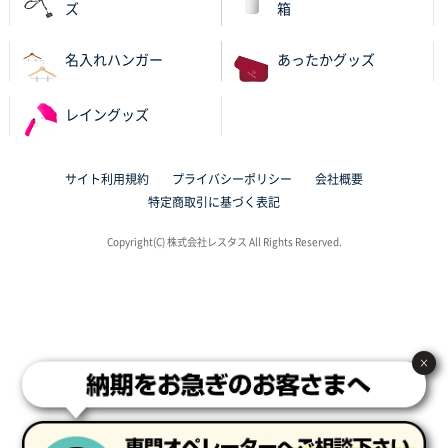
ズ
箱
東京都N社様
ワンポイントポリ袋 A4サイズ
700枚
名入れハンガー
あったかグッズ
2025年10月16日 11:34
サイト構成が解りやすかったから
レイングッズ
東京都J社様
ブックメモ付箋
200枚
サイト利用規約
プライバシーポリシー
会社概要
2025年10月16日 10:30
特定商取引に基づく表記
丁度良いものがあったので
Copyright(C) 株式会社レスタス All Rights Reserved.
群馬県K社様
ポリ袋 手穴B4サイズ
1000枚
2025年10月11日 09:47
過去に製造をお願いしており、注文の流れがスムーズ
に進められるから
×
東京都S社様
ワンポイントポリ袋 A4サイズ
1000枚