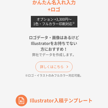
茨城県G社様
かんたん名入れ入力
uni ジェットストリーム 05
300枚
+ロゴ
2026年04月18日 16:40
値段と注文のしやすさ
オプション +3,300円〜
※
1色・フルカラー印刷対応
宮崎県Y社様
ポリ袋 手穴A4サイズ
5000枚
ロゴデータ・画像はあるけど
2026年04月17日 09:28
Illustratorをお持ちでない
印刷色が豊富であったため
方におすすめ！
弊社でデータを作成します。
和歌山県H社様
ECO OPPワンポイントポリ袋 A4サイズ（透明）
詳しくはこちら
500枚
※ロゴ・イラストのみフルカラー対応可能。
2026年04月16日 14:31
価格と納期
東京都のお客様
ワンポイントポリ袋 A4サイズ
Illustrator入稿テンプレート
1000枚
2026年04月16日 11:41