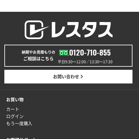
福島県W社様
A4バインダー(2ツ折)
300枚
2025年12月24日 14:43
以前の注文も含め価格と品質
青森県K社様
ワンポイントポリ袋 A4サイズ
1000枚
0120-710-855
納期やお見積もりの
2025年12月24日 13:22
ご相談はこちら
安い
平日9:30〜12:00／13:30〜17:30
東京都M社様
お問い合わせ
ワンポイント箔押し紙袋 M横サイズ(A4対応)
100
枚
2025年12月22日 03:31
お買い物
価格と納期が希望に合ったから
カート
ログイン
神奈川県S社様
もう一度購入
ワンポイント箔押し紙袋 M横サイズ(A4対応)
500
枚