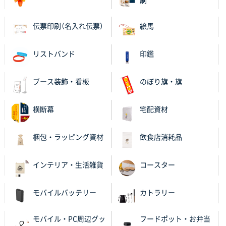
刷
納期がギリギリだったにも関わらず、丁寧に対応して
頂きました。 今回も無理を言っておりますが、丁寧な
伝票印刷（名入れ伝票）
絵馬
対応を頂いており助かっております。
リストバンド
印鑑
和歌山県S社様
レギュラーのぼり（W600mm×H1800mm）
4枚
2025年11月05日 11:13
ブース装飾・看板
のぼり旗・旗
紹介されたから
横断幕
宅配資材
大分県Y社様
不織布スクエアトート(A4サイズ)
300枚
梱包・ラッピング資材
飲食店消耗品
2025年10月28日 17:10
バリエーション
インテリア・生活雑貨
コースター
岡山県K社様
ワンポイントポリ袋 A4サイズ
1000枚
モバイルバッテリー
カトラリー
2025年10月28日 09:06
サイトが見やすい
モバイル・PC周辺グッ
フードポット・お弁当