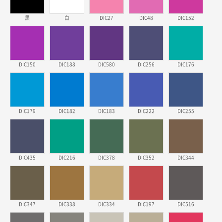
スタンダードメモ100P
500枚
2026年03月23日 11:22
黒
白
DIC27
DIC48
DIC152
希望の商品、値段であった。いぜん注文したことがあ
るため、
東京都株社様
DIC150
DIC188
DIC580
DIC256
DIC176
ECOワンポイントポリ袋 A4サイズ（白）
500枚
2026年03月19日 18:57
他のサイトにない商品があったから。
DIC179
DIC182
DIC183
DIC222
DIC255
埼玉県のお客様
ポリ袋 手穴A4サイズ
5000枚
2026年03月18日 14:12
安そうだった
DIC435
DIC216
DIC378
DIC352
DIC344
東京都のお客様
ワンポイントポリ袋 B4サイズ
1000枚
2026年03月17日 19:11
DIC347
DIC338
DIC334
DIC197
DIC516
実績が多そうでお安いようだったので