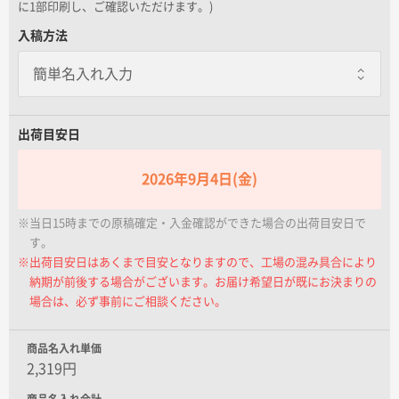
に1部印刷し、ご確認いただけます。)
名入れグループサイト
一個あたり+80.00円 / 5日出荷
入稿方法
個別に包装紙を巻いてお届けします
のし巻き
一個あたり+20.00円 / 5日出荷
個別に商品にのしを巻きます
出荷目安日
包装紙+のし巻き
一個あたり+100.00円 / 5日出荷
2026年9月4日(金)
包装紙で包んだ後に外のしをします
※当日15時までの原稿確定・入金確認ができた場合の出荷目安日で
す。
※出荷目安日はあくまで目安となりますので、工場の混み具合により
納期が前後する場合がございます。お届け希望日が既にお決まりの
場合は、必ず事前にご相談ください。
商品名入れ単価
2,319円