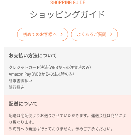
SHOPPING GUIDE
商品がよさそうだったから
ショッピングガイド
東京都N社様
コットンバッグM(B4対応)
200枚
2026年01月29日 11:46
初めてのお客様へ
よくあるご質問
商品情報の正確な記載、スムーズなシステム対応
お支払い方法について
広島県(社様
タッチペン付3色+1色スリムペン（再生ABS）
500
クレジットカード決済（WEBからの注文時のみ）
枚
Amazon Pay（WEBからの注文時のみ）
2026年01月27日 13:12
請求書後払い
毎年注文しており、信頼できるから。出来上がりも満
銀行振込
足している。
配送について
熊本県S社様
ぺんてる ビクーニャフィール
1000枚
配送は宅配便よりお送りさせていただきます。運送会社は商品によ
2026年01月26日 15:45
り異なります。
印刷範囲が広かったから、取扱商品
※海外への発送は行っておりません。予めご了承ください。