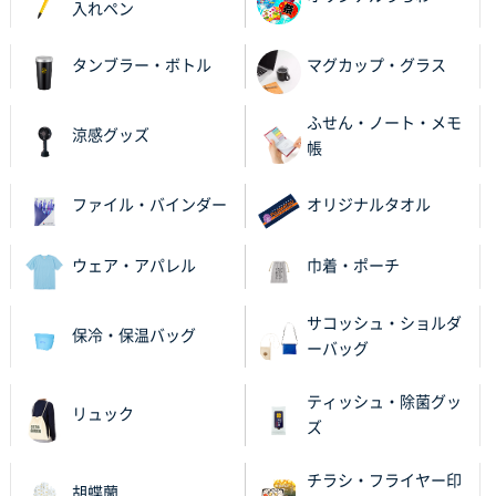
入れペン
何度か注文していて、満足していたから
タンブラー・ボトル
マグカップ・グラス
神奈川県のお客様
のしメモ100P
800枚
ふせん・ノート・メモ
2025年11月18日 13:29
涼感グッズ
帳
のし文言が変更できたのと価格。
ファイル・バインダー
オリジナルタオル
千葉県M社様
ワンポイント箔押し紙袋 Sサイズ(A5対応)
100枚
2025年11月06日 14:57
ウェア・アパレル
巾着・ポーチ
営業ご担当者さまより、ご丁寧なサポートをいただ
き、他のネット印刷サービスよりも安心して購入まで
サコッシュ・ショルダ
保冷・保温バッグ
進められました。
ーバッグ
大阪府V社様
ティッシュ・除菌グッ
リュック
【ポリ袋】特別ご注文ページ
3000枚
ズ
2025年11月06日 14:21
昨年利用した時に、納期と金額面でかなり業者さんを
チラシ・フライヤー印
胡蝶蘭