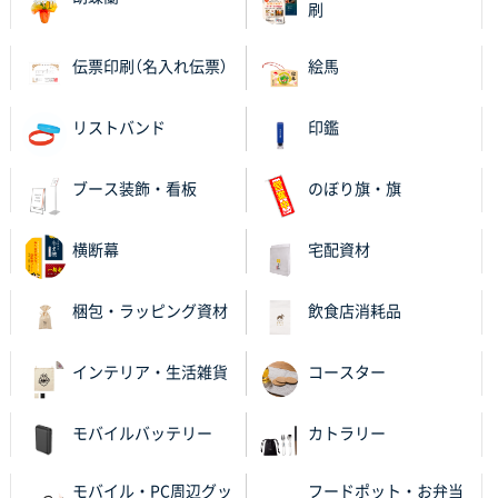
比較して決めさせていただきました。 昨年注文分も、
刷
納期がギリギリだったにも関わらず、丁寧に対応して
頂きました。 今回も無理を言っておりますが、丁寧な
伝票印刷（名入れ伝票）
絵馬
対応を頂いており助かっております。
リストバンド
印鑑
和歌山県S社様
レギュラーのぼり（W600mm×H1800mm）
4枚
2025年11月05日 11:13
ブース装飾・看板
のぼり旗・旗
紹介されたから
横断幕
宅配資材
大分県Y社様
不織布スクエアトート(A4サイズ)
300枚
梱包・ラッピング資材
飲食店消耗品
2025年10月28日 17:10
バリエーション
インテリア・生活雑貨
コースター
岡山県K社様
ワンポイントポリ袋 A4サイズ
1000枚
モバイルバッテリー
カトラリー
2025年10月28日 09:06
サイトが見やすい
モバイル・PC周辺グッ
フードポット・お弁当