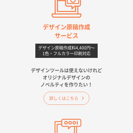
高知県I社様
【ポリ】特別ご注文ページ
1000枚
2026年06月08日 17:38
対応の速さ、丁寧さ、提案など
デザイン原稿作成
サービス
愛媛県S社様
不織布フラットバッグ（A4縦サイズ）
1000枚
デザイン原稿作成料4,400円〜
1色・フルカラー印刷対応
2026年05月25日 15:10
金額は当然のことですが、ネットからの注文しやすさ
が決め手です
デザインツールは使えないけれど
オリジナルデザインの
佐賀県A社様
ノベルティを作りたい！
ベーシックサコッシュ
1000枚
2026年05月23日 16:24
詳しくはこちら
希望の商品（今回発注分）が一番安かったため
東京都M社様
ワンポイント箔押し紙袋 M横サイズ(A4対応)
100