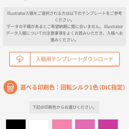
納期が早い
Illustrator入稿をご選択される方は以下のテンプレートをご参考
ください。
東京都K社様
データの不備があるとご希望納期に間に合いません。 Illustrator
ワンポイントポリ袋 A4サイズ
300枚
データ入稿についての注意事項をよくお読みいただき、入稿へお
2026年04月01日 16:32
進みください。
こちらの需要にあったので
鳥取県T社様
入稿用テンプレートダウンロード
【オーダー商品】特別ご注文ページ04
2150枚
2026年03月30日 15:47
過去に当社の他の営業が注文した経緯があったため
選べる印刷色：回転シルク1色（DIC指定）
青森県D社様
ラミネート紙袋 規格S1サイズ(A5対応)
500枚
2026年03月26日 17:31
下記の印刷色からお選びください。
価格が安い
三重県S社様