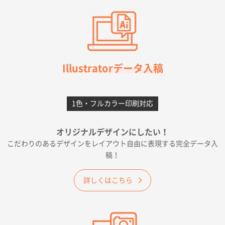
【オーダー商品】特別ご注文ページ04
3000枚
2026年07月03日 09:23
柳さんの対応が素晴らしかった。
千葉県A社様
フレキソレジ袋 Uバッグ 35号
5000枚
Illustratorデータ入稿
2026年06月28日 15:14
前回購入したので
1色・フルカラー印刷対応
千葉県A社様
フレキソレジ袋 Uバッグ 35号
5000枚
オリジナルデザインにしたい！
2026年06月19日 09:41
こだわりのあるデザインをレイアウト自由に表現する完全データ入
価格 大丈夫そうな会社に見えた
稿！
大阪府のお客様
詳しくはこちら
A4フルカラークリアファイル
1000枚
2026年06月11日 14:46
前回使用して良かった。