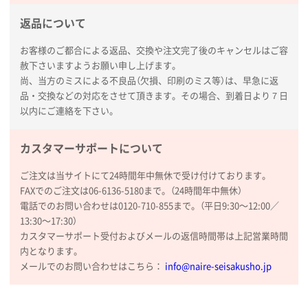
新潟県R社様
返品について
ワンポイントポリ袋 A4サイズ
1000枚
2026年01月16日 10:53
お客様のご都合による返品、交換や注文完了後のキャンセルはご容
赦下さいますようお願い申し上げます。
納期が比較的短く、ロット数が豊富に選べて価格が安
尚、当方のミスによる不良品（欠損、印刷のミス等）は、早急に返
かったため
品・交換などの対応をさせて頂きます。その場合、到着日より７日
以内にご連絡を下さい。
山口県P社様
【トートバッグ・エコバッグ】特別ご注文ページ
カスタマーサポートについて
③
1枚
2026年01月09日 13:48
ご注文は当サイトにて24時間年中無休で受け付けております。
希望の商品の取り扱いがあったので
FAXでのご注文は06-6136-5180まで。（24時間年中無休）
電話でのお問い合わせは0120-710-855まで。（平日9:30〜12:00／
大阪府のお客様
13:30〜17:30）
厚手コットンマチ付トートL ナチュラル(A4対応)
カスタマーサポート受付およびメールの返信時間帯は上記営業時間
200枚
内となります。
2025年12月25日 13:33
メールでのお問い合わせはこちら：
info@naire-seisakusho.jp
いつもきちんとしてる。