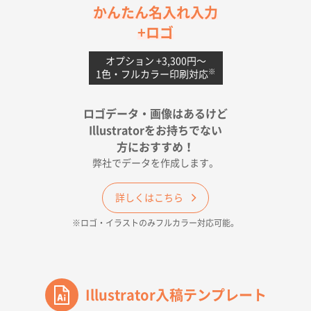
茨城県G社様
かんたん名入れ入力
uni ジェットストリーム 05
300枚
+ロゴ
2026年04月18日 16:40
値段と注文のしやすさ
オプション +3,300円〜
※
1色・フルカラー印刷対応
宮崎県Y社様
ポリ袋 手穴A4サイズ
5000枚
ロゴデータ・画像はあるけど
2026年04月17日 09:28
Illustratorをお持ちでない
印刷色が豊富であったため
方におすすめ！
弊社でデータを作成します。
和歌山県H社様
ECO OPPワンポイントポリ袋 A4サイズ（透明）
詳しくはこちら
500枚
※ロゴ・イラストのみフルカラー対応可能。
2026年04月16日 14:31
価格と納期
東京都のお客様
ワンポイントポリ袋 A4サイズ
Illustrator入稿テンプレート
1000枚
2026年04月16日 11:41