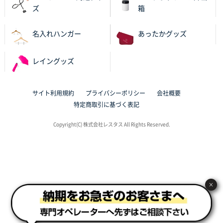
ズ
箱
東京都N社様
ワンポイントポリ袋 A4サイズ
700枚
名入れハンガー
あったかグッズ
2025年10月16日 11:34
サイト構成が解りやすかったから
レイングッズ
東京都J社様
ブックメモ付箋
200枚
サイト利用規約
プライバシーポリシー
会社概要
2025年10月16日 10:30
特定商取引に基づく表記
丁度良いものがあったので
Copyright(C) 株式会社レスタス All Rights Reserved.
群馬県K社様
ポリ袋 手穴B4サイズ
1000枚
2025年10月11日 09:47
過去に製造をお願いしており、注文の流れがスムーズ
に進められるから
×
東京都S社様
ワンポイントポリ袋 A4サイズ
1000枚