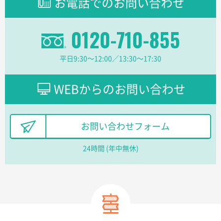
お電話でのお問い合わせ
2026年02月16日 14:47
分かりやすく、予算に近かったため
0120-710-855
大阪府F社様
【オーダー商品】特別ご注文ページ04
1枚
平日9:30〜12:00／13:30〜17:30
2026年02月13日 22:10
レスタスさんでは以前、自社封筒を製作していただき
ました早く、安く、丁寧につくられているので安心し
WEBからのお問い合わせ
てお願いできます。
長野県R社様
お問い合わせフォーム
陶器マグストレートラウンドリップ
100枚
2026年02月09日 14:27
24時間 (年中無休)
コップの形
愛知県株社様
厚手コットンA4フラットトート ナチュラル
600
枚
2026年02月03日 18:12