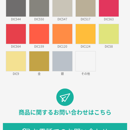
徳島県S社様
DIC544
DIC550
DIC547
DIC517
DIC563
ワンポイントポリ袋 A4サイズ
1000枚
2026年03月09日 08:27
金額が安いのと納期が間に合いそうなのと。
DIC564
DIC159
DIC120
DIC124
DIC58
東京都のお客様
ラミネート紙袋 規格L1サイズ(A4対応)
1000枚
2026年02月26日 15:33
見積りの仕方が明確だったから
DIC9
金
銀
その他
東京都D社様
【オーダー商品】特別ご注文ページ04
1000枚
2026年02月17日 12:18
柔軟かつスピーディーに対応してくれたため
商品に関するお問い合わせはこちら
東京都のお客様
ラミネート紙袋 規格L1サイズ(A4対応)
1000枚