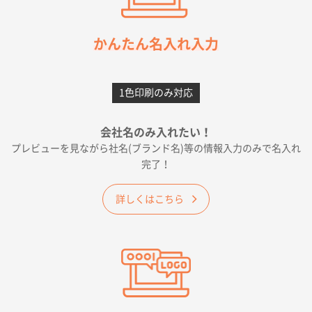
枚
2026年05月21日 12:56
簡単そだったら
かんたん名入れ入力
愛知県F社様
カームメタル
300枚
1色印刷のみ対応
2026年05月19日 12:05
種類の豊富さと価格
会社名のみ入れたい！
プレビューを見ながら社名(ブランド名)等の情報入力のみで名入れ
大阪府E社様
完了！
ワンポイントポリ袋 A4サイズ
1000枚
2026年04月25日 17:53
詳しくはこちら
納期が早そうだった
愛知県S社様
ワンポイントポリ袋 A4サイズ(黒)
1000枚
2026年04月20日 14:28
お値打ちだったので