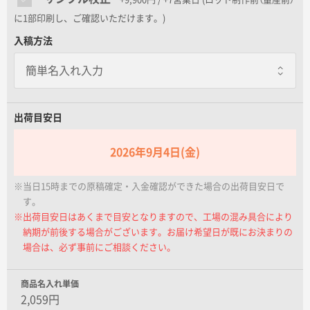
包装紙
名入れグループサイト
に1部印刷し、ご確認いただけます。)
一個あたり+80.00円 / 5日出荷
入稿方法
個別に包装紙を巻いてお届けします
のし巻き
一個あたり+20.00円 / 5日出荷
個別に商品にのしを巻きます
出荷目安日
包装紙+のし巻き
一個あたり+100.00円 / 5日出荷
2026年9月4日(金)
包装紙で包んだ後に外のしをします
※当日15時までの原稿確定・入金確認ができた場合の出荷目安日で
す。
※出荷目安日はあくまで目安となりますので、工場の混み具合により
納期が前後する場合がございます。お届け希望日が既にお決まりの
場合は、必ず事前にご相談ください。
商品名入れ単価
2,059円