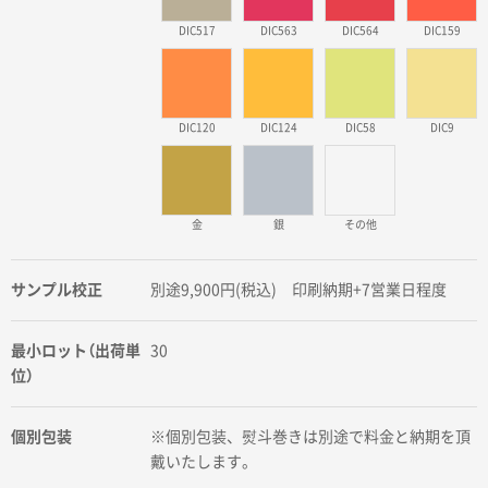
DIC517
DIC563
DIC564
DIC159
DIC120
DIC124
DIC58
DIC9
金
銀
その他
サンプル校正
別途9,900円(税込) 印刷納期+7営業日程度
最小ロット（出荷単
30
位）
個別包装
※個別包装、熨斗巻きは別途で料金と納期を頂
戴いたします。