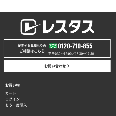
福島県W社様
A4バインダー(2ツ折)
300枚
2025年12月24日 14:43
以前の注文も含め価格と品質
青森県K社様
ワンポイントポリ袋 A4サイズ
1000枚
0120-710-855
納期やお見積もりの
2025年12月24日 13:22
ご相談はこちら
安い
平日9:30〜12:00／13:30〜17:30
東京都M社様
お問い合わせ
ワンポイント箔押し紙袋 M横サイズ(A4対応)
100
枚
2025年12月22日 03:31
お買い物
価格と納期が希望に合ったから
カート
ログイン
神奈川県S社様
もう一度購入
ワンポイント箔押し紙袋 M横サイズ(A4対応)
500
枚