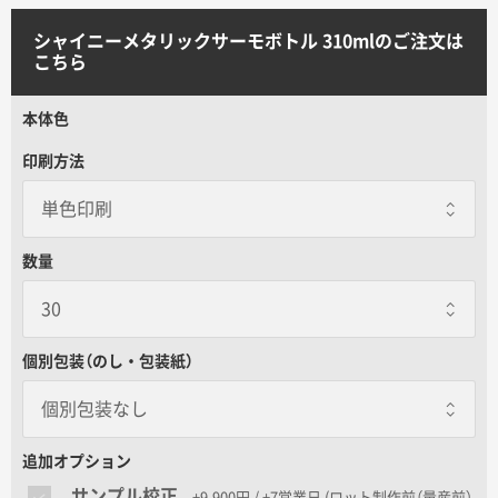
サイトメニュー
シャイニーメタリックサーモボトル 310mlのご注文は
こちら
初めての方へ
本体色
ご注文の流れ
印刷方法
お見積書の作成方法
数量
データ入稿ガイド
個別包装（のし・包装紙）
再注文について
個別包装なし
よくあるご質問
個別包装なし
追加オプション
サンプル校正
+9,900円 / +7営業日
(ロット制作前（量産前）