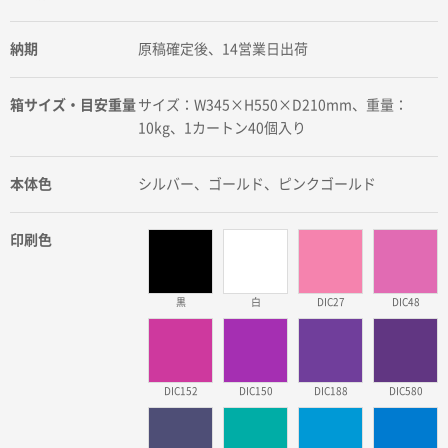
納期
原稿確定後、14営業日出荷
箱サイズ・目安重量
サイズ：W345×H550×D210mm、重量：
10kg、1カートン40個入り
本体色
シルバー、ゴールド、ピンクゴールド
印刷色
黒
白
DIC27
DIC48
DIC152
DIC150
DIC188
DIC580