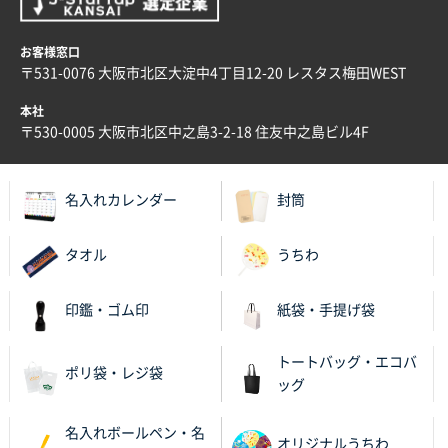
大阪府E社様
ECOワンポイントポリ袋 A4サイズ（白）
1000枚
お客様窓口
2025年11月28日 15:13
〒531-0076 大阪市北区大淀中4丁目12-20 レスタス梅田WEST
他部署のスタッフからの指示
本社
兵庫県S社様
〒530-0005 大阪市北区中之島3-2-18 住友中之島ビル4F
A4箔押し名入れクリアファイル
300枚
2025年11月27日 10:45
名入れカレンダー
封筒
以前発注しているので、データが残っている点が良か
ったので
タオル
うちわ
栃木県M社様
ビオトープデスクメモ100P
100枚
印鑑・ゴム印
紙袋・手提げ袋
2025年11月25日 16:41
前回同様、安心できるから
トートバッグ・エコバ
ポリ袋・レジ袋
ッグ
茨城県G社様
uni ジェットストリーム 05
300枚
名入れボールペン・名
2025年11月21日 16:39
オリジナルうちわ