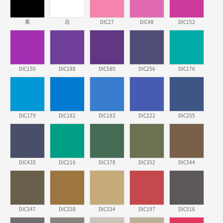
スタンダードメモ100P
500枚
2026年03月23日 11:22
黒
白
DIC27
DIC48
DIC152
希望の商品、値段であった。いぜん注文したことがあ
るため、
東京都株社様
DIC150
DIC188
DIC580
DIC256
DIC176
ECOワンポイントポリ袋 A4サイズ（白）
500枚
2026年03月19日 18:57
他のサイトにない商品があったから。
DIC179
DIC182
DIC183
DIC222
DIC255
埼玉県のお客様
ポリ袋 手穴A4サイズ
5000枚
2026年03月18日 14:12
安そうだった
DIC435
DIC216
DIC378
DIC352
DIC344
東京都のお客様
ワンポイントポリ袋 B4サイズ
1000枚
2026年03月17日 19:11
DIC347
DIC338
DIC334
DIC197
DIC516
実績が多そうでお安いようだったので