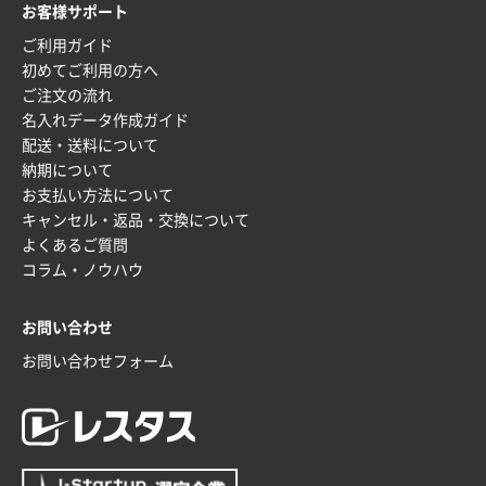
お客様サポート
2025年12月16日 10:39
ご利用ガイド
短納期対応が素晴らしい
初めてご利用の方へ
ご注文の流れ
富山県O社様
名入れデータ作成ガイド
uni ジェットストリーム 07
100枚
配送・送料について
2025年12月09日 14:04
納期について
安い、早い
お支払い方法について
キャンセル・返品・交換について
埼玉県G社様
よくあるご質問
ラミネート紙袋 規格L4サイズ(B4対応)
1000枚
コラム・ノウハウ
2025年12月04日 17:34
値段が安かった。
お問い合わせ
お問い合わせフォーム
兵庫県のお客様
スタンダードメモ100P
100枚
2025年12月02日 23:00
ロゴが入れられること