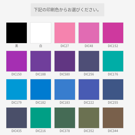
三重県S社様
下記の印刷色からお選びください。
スタンダードメモ100P
500枚
2026年03月23日 11:22
希望の商品、値段であった。いぜん注文したことがあ
るため、
黒
白
DIC27
DIC48
DIC152
東京都株社様
ECOワンポイントポリ袋 A4サイズ（白）
500枚
2026年03月19日 18:57
他のサイトにない商品があったから。
DIC150
DIC188
DIC580
DIC256
DIC176
埼玉県のお客様
ポリ袋 手穴A4サイズ
5000枚
2026年03月18日 14:12
DIC179
DIC182
DIC183
DIC222
DIC255
安そうだった
東京都のお客様
ワンポイントポリ袋 B4サイズ
1000枚
DIC435
DIC216
DIC378
DIC352
DIC344