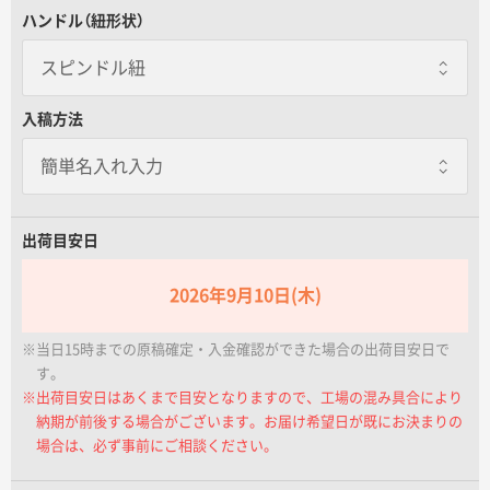
グロスPP
名入れグループサイト
ハンドル（紐形状）
スピンドル紐
スピンドル紐
入稿方法
マットPP
一枚あたり+5.00円
紙紐
出荷目安日
2026年9月10日(木)
※当日15時までの原稿確定・入金確認ができた場合の出荷目安日で
アクリル平紐
す。
一枚あたり+7.00円
※出荷目安日はあくまで目安となりますので、工場の混み具合により
納期が前後する場合がございます。お届け希望日が既にお決まりの
場合は、必ず事前にご相談ください。