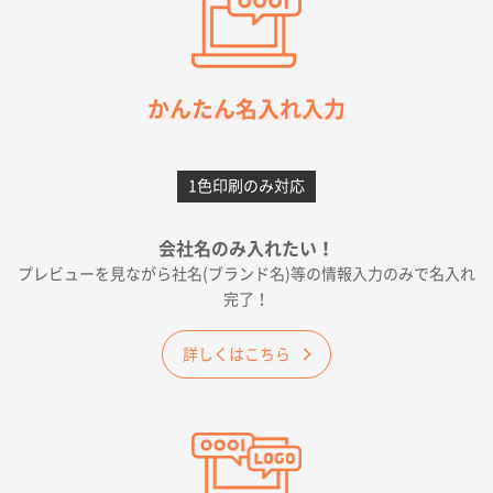
ワンポイント箔押し紙袋 M横サイズ(A4対応)
100
枚
2026年05月21日 12:56
簡単そだったら
かんたん名入れ入力
愛知県F社様
カームメタル
300枚
1色印刷のみ対応
2026年05月19日 12:05
種類の豊富さと価格
会社名のみ入れたい！
プレビューを見ながら社名(ブランド名)等の情報入力のみで名入れ
大阪府E社様
完了！
ワンポイントポリ袋 A4サイズ
1000枚
2026年04月25日 17:53
詳しくはこちら
納期が早そうだった
愛知県S社様
ワンポイントポリ袋 A4サイズ(黒)
1000枚
2026年04月20日 14:28
お値打ちだったので