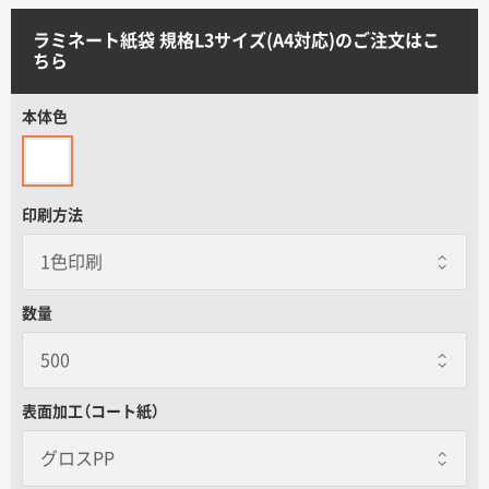
サイトメニュー
ラミネート紙袋 規格L3サイズ(A4対応)のご注文はこ
ちら
初めての方へ
本体色
ご注文の流れ
印刷方法
お見積書の作成方法
データ入稿ガイド
数量
再注文について
表面加工（コート紙）
よくあるご質問
グロスPP