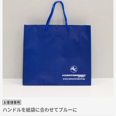
印刷範囲が広かったから、取扱商品
新潟県R社様
ワンポイントポリ袋 A4サイズ
1000枚
2026年01月16日 10:53
納期が比較的短く、ロット数が豊富に選べて価格が安
かったため
山口県P社様
【トートバッグ・エコバッグ】特別ご注文ページ
③
1枚
2026年01月09日 13:48
希望の商品の取り扱いがあったので
大阪府のお客様
厚手コットンマチ付トートL ナチュラル(A4対応)
お客様事例
200枚
2025年12月25日 13:33
ハンドルを紙袋に合わせてブルーに
いつもきちんとしてる。