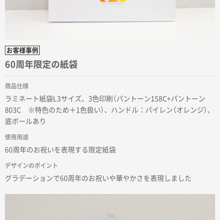
枚
2026年02月03日 18:12
商品がよさそうだったから
東京都N社様
お客様事例
コットンバッグM(B4対応)
200枚
60周年限定の紙袋
2026年01月29日 11:46
商品情報の正確な記載、スムーズなシステム対応
商品仕様
ラミネート紙袋L3サイズ、3色印刷（パントーン158C+パントーン
広島県(社様
803C ※特色のため＋1色扱い）、ハンドル：パイレン（オレンジ）、
タッチペン付3色+1色スリムペン（再生ABS）
500
底ボールあり
枚
使用用途
2026年01月27日 13:12
60周年のお祝いを表現する限定紙袋
毎年注文しており、信頼できるから。出来上がりも満
デザインのポイント
足している。
グラデーションで60周年のお祝いや華やかさを表現しました
熊本県S社様
ぺんてる ビクーニャフィール
1000枚
2026年01月26日 15:45