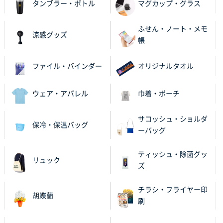
タンブラー・ボトル
マグカップ・グラス
東京都K社様
ふせん・ノート・メモ
ワンポイントポリ袋 A4サイズ
200枚
涼感グッズ
帳
2025年10月02日 17:02
小ロット（100枚～）が可能だったため
ファイル・バインダー
オリジナルタオル
福岡県I社様
ウェア・アパレル
巾着・ポーチ
フレキソレジ袋 Uバッグ 40号
1000枚
2025年09月29日 09:50
デザイン入稿をおこなっていただけるため。
サコッシュ・ショルダ
保冷・保温バッグ
ーバッグ
東京都S社様
フレキソレジ袋 Uバッグ 35号
1000枚
ティッシュ・除菌グッ
リュック
2025年09月23日 16:17
ズ
他サイトよりも名入れの入稿方法が簡単だったため
（illustratorでの入稿データ作成はハードルが高かっ
チラシ・フライヤー印
胡蝶蘭
た）。他サイトよりも名入れ代が安価だったため。
刷