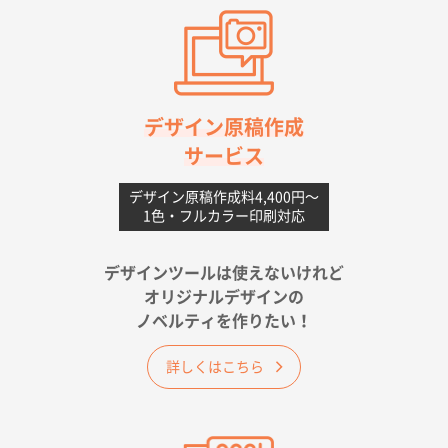
前回使用して良かった。
高知県I社様
【ポリ】特別ご注文ページ
1000枚
2026年06月08日 17:38
対応の速さ、丁寧さ、提案など
デザイン原稿作成
サービス
愛媛県S社様
不織布フラットバッグ（A4縦サイズ）
1000枚
デザイン原稿作成料4,400円〜
1色・フルカラー印刷対応
2026年05月25日 15:10
金額は当然のことですが、ネットからの注文しやすさ
が決め手です
デザインツールは使えないけれど
オリジナルデザインの
佐賀県A社様
ノベルティを作りたい！
ベーシックサコッシュ
1000枚
2026年05月23日 16:24
詳しくはこちら
希望の商品（今回発注分）が一番安かったため
東京都M社様