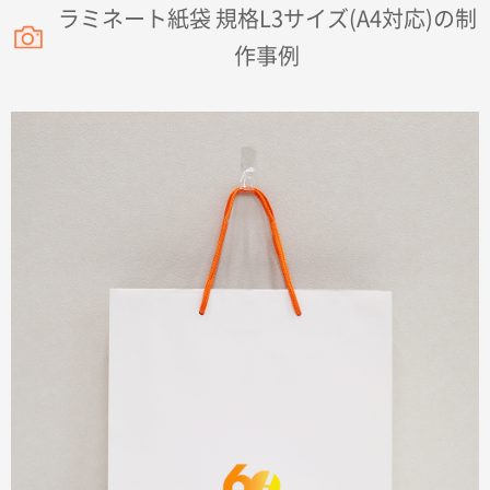
ラミネート紙袋 規格L3サイズ(A4対応)の制
ラミネート紙袋 規格L1サイズ(A4対応)
1000枚
2026年02月16日 14:47
作事例
分かりやすく、予算に近かったため
大阪府F社様
【オーダー商品】特別ご注文ページ04
1枚
2026年02月13日 22:10
レスタスさんでは以前、自社封筒を製作していただき
ました早く、安く、丁寧につくられているので安心し
てお願いできます。
長野県R社様
陶器マグストレートラウンドリップ
100枚
2026年02月09日 14:27
コップの形
愛知県株社様
厚手コットンA4フラットトート ナチュラル
600