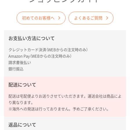
大阪府E社様
初めてのお客様へ
よくあるご質問
ECOワンポイントポリ袋 A4サイズ（白）
1000枚
2025年11月28日 15:13
他部署のスタッフからの指示
お支払い方法について
兵庫県S社様
クレジットカード決済（WEBからの注文時のみ）
A4箔押し名入れクリアファイル
300枚
Amazon Pay（WEBからの注文時のみ）
2025年11月27日 10:45
請求書後払い
以前発注しているので、データが残っている点が良か
銀行振込
ったので
配送について
栃木県M社様
配送は宅配便よりお送りさせていただきます。運送会社は商品によ
ビオトープデスクメモ100P
100枚
り異なります。
2025年11月25日 16:41
※海外への発送は行っておりません。予めご了承ください。
前回同様、安心できるから
返品について
茨城県G社様