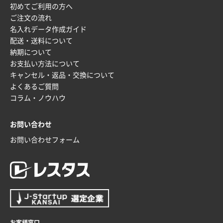
初めてご利用の方へ
サイトが見やすい
ご注文の流れ
名入れデータ作成ガイド
東京都N社様
配送・送料について
ワンポイントポリ袋 A4サイズ
700枚
納期について
2025年10月16日 11:34
お支払い方法について
サイト構成が解りやすかったから
キャンセル・返品・交換について
よくあるご質問
東京都J社様
コラム・ノウハウ
ブックメモ付箋
200枚
2025年10月16日 10:30
お問い合わせ
丁度良いものがあったので
お問い合わせフォーム
群馬県K社様
ポリ袋 手穴B4サイズ
1000枚
2025年10月11日 09:47
過去に製造をお願いしており、注文の流れがスムーズ
に進められるから
お客様窓口