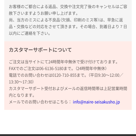
uni ジェットストリーム 05
300枚
お客様のご都合による返品、交換や注文完了後のキャンセルはご容
2025年11月21日 16:39
赦下さいますようお願い申し上げます。
何度か注文していて、満足していたから
尚、当方のミスによる不良品（欠損、印刷のミス等）は、早急に返
品・交換などの対応をさせて頂きます。その場合、到着日より７日
神奈川県のお客様
以内にご連絡を下さい。
のしメモ100P
800枚
2025年11月18日 13:29
カスタマーサポートについて
のし文言が変更できたのと価格。
ご注文は当サイトにて24時間年中無休で受け付けております。
千葉県M社様
FAXでのご注文は06-6136-5180まで。（24時間年中無休）
ワンポイント箔押し紙袋 Sサイズ(A5対応)
100枚
電話でのお問い合わせは0120-710-855まで。（平日9:30〜12:00／
13:30〜17:30）
2025年11月06日 14:57
カスタマーサポート受付およびメールの返信時間帯は上記営業時間
営業ご担当者さまより、ご丁寧なサポートをいただ
内となります。
き、他のネット印刷サービスよりも安心して購入まで
メールでのお問い合わせはこちら：
info@naire-seisakusho.jp
進められました。
大阪府V社様
【ポリ袋】特別ご注文ページ
3000枚
2025年11月06日 14:21