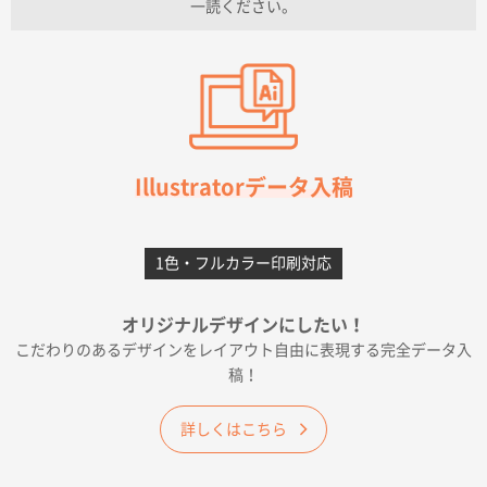
一読ください。
愛知県I社様
【オーダー商品】特別ご注文ページ04
3000枚
2026年07月03日 09:23
柳さんの対応が素晴らしかった。
千葉県A社様
フレキソレジ袋 Uバッグ 35号
5000枚
Illustratorデータ入稿
2026年06月28日 15:14
前回購入したので
1色・フルカラー印刷対応
千葉県A社様
フレキソレジ袋 Uバッグ 35号
5000枚
オリジナルデザインにしたい！
2026年06月19日 09:41
こだわりのあるデザインをレイアウト自由に表現する完全データ入
価格 大丈夫そうな会社に見えた
稿！
大阪府のお客様
詳しくはこちら
A4フルカラークリアファイル
1000枚
2026年06月11日 14:46