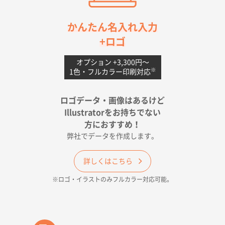
茨城県G社様
かんたん名入れ入力
uni ジェットストリーム 05
300枚
+ロゴ
2026年04月18日 16:40
値段と注文のしやすさ
オプション +3,300円〜
※
1色・フルカラー印刷対応
宮崎県Y社様
ポリ袋 手穴A4サイズ
5000枚
ロゴデータ・画像はあるけど
2026年04月17日 09:28
Illustratorをお持ちでない
印刷色が豊富であったため
方におすすめ！
弊社でデータを作成します。
和歌山県H社様
ECO OPPワンポイントポリ袋 A4サイズ（透明）
詳しくはこちら
500枚
※ロゴ・イラストのみフルカラー対応可能。
2026年04月16日 14:31
価格と納期
東京都のお客様