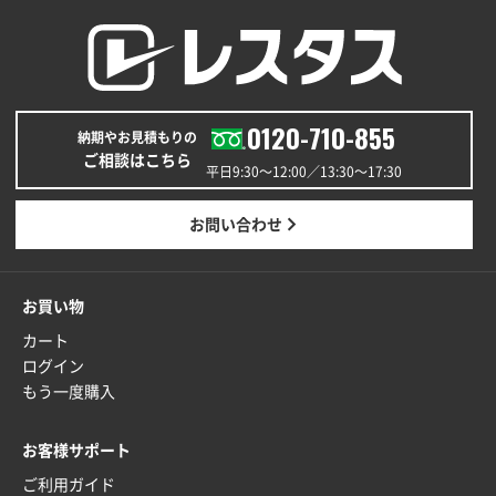
昨年利用した時に、納期と金額面でかなり業者さんを
比較して決めさせていただきました。 昨年注文分も、
納期がギリギリだったにも関わらず、丁寧に対応して
頂きました。 今回も無理を言っておりますが、丁寧な
対応を頂いており助かっております。
0120-710-855
納期やお見積もりの
ご相談はこちら
平日9:30〜12:00／13:30〜17:30
和歌山県S社様
レギュラーのぼり（W600mm×H1800mm）
4枚
2025年11月05日 11:13
お問い合わせ
紹介されたから
お買い物
大分県Y社様
不織布スクエアトート(A4サイズ)
300枚
カート
2025年10月28日 17:10
ログイン
バリエーション
もう一度購入
岡山県K社様
お客様サポート
ワンポイントポリ袋 A4サイズ
1000枚
ご利用ガイド
2025年10月28日 09:06