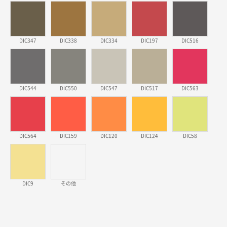
2026年03月17日 19:11
実績が多そうでお安いようだったので
DIC347
徳島県S社様
DIC338
DIC334
DIC197
DIC516
ワンポイントポリ袋 A4サイズ
1000枚
2026年03月09日 08:27
金額が安いのと納期が間に合いそうなのと。
DIC544
DIC550
DIC547
DIC517
DIC563
東京都のお客様
ラミネート紙袋 規格L1サイズ(A4対応)
1000枚
2026年02月26日 15:33
DIC564
DIC159
DIC120
DIC124
DIC58
見積りの仕方が明確だったから
東京都D社様
【オーダー商品】特別ご注文ページ04
1000枚
DIC9
その他
2026年02月17日 12:18
柔軟かつスピーディーに対応してくれたため
東京都のお客様