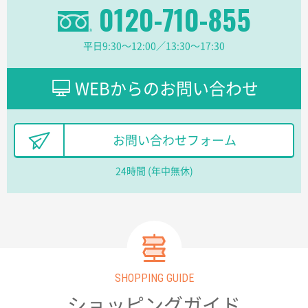
0120-710-855
ワンポイント箔押し紙袋 M横サイズ(A4対応)
500
枚
2025年12月16日 10:39
平日9:30〜12:00／13:30〜17:30
短納期対応が素晴らしい
WEBからのお問い合わせ
富山県O社様
uni ジェットストリーム 07
100枚
2025年12月09日 14:04
安い、早い
お問い合わせフォーム
24時間 (年中無休)
埼玉県G社様
ラミネート紙袋 規格L4サイズ(B4対応)
1000枚
2025年12月04日 17:34
値段が安かった。
兵庫県のお客様
スタンダードメモ100P
100枚
SHOPPING GUIDE
2025年12月02日 23:00
ショッピングガイド
ロゴが入れられること