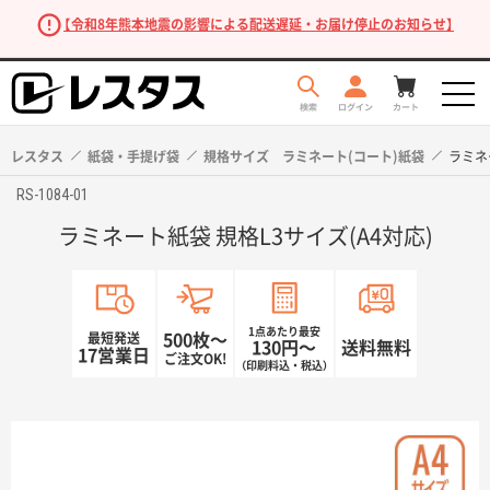
【令和8年熊本地震の影響による配送遅延・お届け停止のお知らせ】
レスタス
紙袋・手提げ袋
規格サイズ ラミネート(コート)紙袋
ラミネ
RS-1084-01
ラミネート紙袋 規格L3サイズ(A4対応)
1点あたり最安
最短発送
500枚〜
130円〜
送料無料
17営業日
ご注文OK!
（印刷料込・税込）
商品を探す