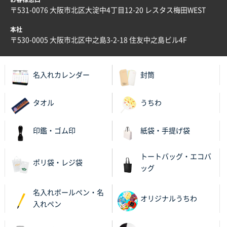
東京都S社様
〒531-0076 大阪市北区大淀中4丁目12-20 レスタス梅田WEST
ワンポイントポリ袋 A4サイズ
1000枚
2025年10月08日 16:28
本社
〒530-0005 大阪市北区中之島3-2-18 住友中之島ビル4F
低価格
大阪府のお客様
名入れカレンダー
封筒
【ポリ】特別ご注文ページ
1000枚
2025年10月07日 12:45
前回対応してくれた時親切だった
タオル
うちわ
東京都S社様
印鑑・ゴム印
紙袋・手提げ袋
【ポリ】特別ご注文ページ
2000枚
2025年10月06日 17:56
トートバッグ・エコバ
ポリ袋・レジ袋
短い納期でご対応頂けそうだったため
ッグ
群馬県D社様
名入れボールペン・名
オリジナルうちわ
フレキソレジ袋 Uバッグ 40号
3000枚
入れペン
2025年10月05日 13:34
安心だから