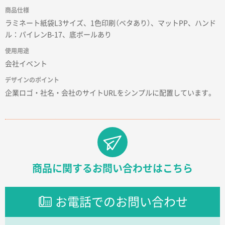
商品仕様
ラミネート紙袋L3サイズ、1色印刷（ベタあり）、マットPP、ハンド
福島県W社様
ル：パイレンB-17、底ボールあり
A4バインダー(2ツ折)
300枚
2025年12月24日 14:43
使用用途
以前の注文も含め価格と品質
会社イベント
デザインのポイント
青森県K社様
企業ロゴ・社名・会社のサイトURLをシンプルに配置しています。
ワンポイントポリ袋 A4サイズ
1000枚
2025年12月24日 13:22
安い
東京都M社様
ワンポイント箔押し紙袋 M横サイズ(A4対応)
100
商品に関するお問い合わせはこちら
枚
2025年12月22日 03:31
価格と納期が希望に合ったから
お電話でのお問い合わせ
神奈川県S社様