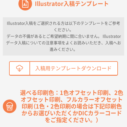
ワンポイントポリ袋 A4サイズ
Illustrator入稿テンプレート
1000枚
2026年04月16日 11:41
納期が早い
Illustrator入稿をご選択される方は以下のテンプレートをご参考
ください。
東京都K社様
データの不備があるとご希望納期に間に合いません。 Illustrator
ワンポイントポリ袋 A4サイズ
300枚
データ入稿についての注意事項をよくお読みいただき、入稿へお
2026年04月01日 16:32
進みください。
こちらの需要にあったので
鳥取県T社様
入稿用テンプレートダウンロード
【オーダー商品】特別ご注文ページ04
2150枚
2026年03月30日 15:47
過去に当社の他の営業が注文した経緯があったため
選べる印刷色：1色オフセット印刷、2色
オフセット印刷、フルカラーオフセット
青森県D社様
印刷（1色・2色印刷の場合は下記印刷色
ラミネート紙袋 規格S1サイズ(A5対応)
500枚
2026年03月26日 17:31
からお選びいただくかDICカラーコード
をご指定ください。）
価格が安い