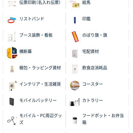
富山県N社様
伝票印刷（名入れ伝票）
絵馬
【トートバッグ・エコバッグ】特別ご注文ページ
③
1枚
リストバンド
印鑑
2025年09月22日 17:37
昨年のことになるので若干曖昧ですが、展示会ご来場
ブース装飾・看板
のぼり旗・旗
者さま向けリーフレットをお持ちいただくためのバッ
グを探していたところ、御社の「厚手コットンＡ４フラ
ットトートナチュラル」が、費用面・品質面のバランス
横断幕
宅配資材
が当社の計画にフィットしていたためです。
梱包・ラッピング資材
飲食店消耗品
広島県F社様
不織布カジュアルトートバッグ小サイズ(A4対応)
インテリア・生活雑貨
コースター
500枚
2025年09月17日 09:46
商品の仕様等の選定が、分かり易かったから。
モバイルバッテリー
カトラリー
東京都K社様
モバイル・PC周辺グッ
フードポット・お弁当
マルチメモ
200枚
ズ
箱
2025年09月16日 10:27