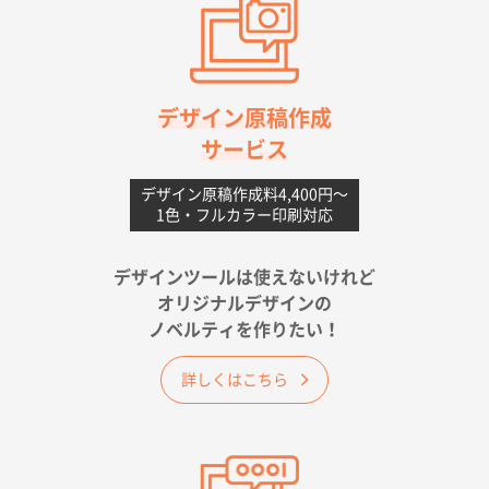
高知県I社様
【ポリ】特別ご注文ページ
1000枚
2026年06月08日 17:38
対応の速さ、丁寧さ、提案など
デザイン原稿作成
サービス
愛媛県S社様
不織布フラットバッグ（A4縦サイズ）
1000枚
デザイン原稿作成料4,400円〜
1色・フルカラー印刷対応
2026年05月25日 15:10
金額は当然のことですが、ネットからの注文しやすさ
が決め手です
デザインツールは使えないけれど
オリジナルデザインの
佐賀県A社様
ノベルティを作りたい！
ベーシックサコッシュ
1000枚
2026年05月23日 16:24
詳しくはこちら
希望の商品（今回発注分）が一番安かったため
東京都M社様
ワンポイント箔押し紙袋 M横サイズ(A4対応)
100