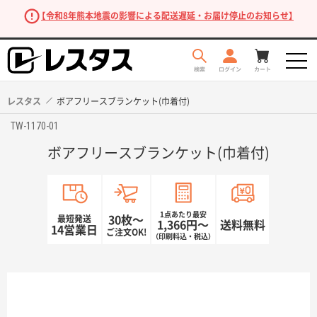
【令和8年熊本地震の影響による配送遅延・お届け停止のお知らせ】
レスタス
ボアフリースブランケット(巾着付)
TW-1170-01
ボアフリースブランケット(巾着付)
1点あたり最安
最短発送
30枚〜
1,366円〜
送料無料
14営業日
ご注文OK!
（印刷料込・税込）
商品を探す