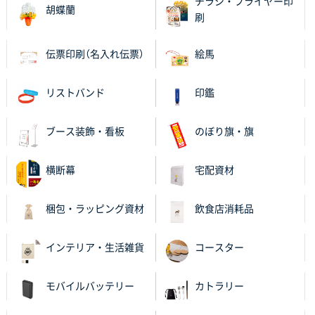
チラシ・フライヤー印
胡蝶蘭
比較して決めさせていただきました。 昨年注文分も、
刷
納期がギリギリだったにも関わらず、丁寧に対応して
頂きました。 今回も無理を言っておりますが、丁寧な
伝票印刷（名入れ伝票）
絵馬
対応を頂いており助かっております。
リストバンド
印鑑
和歌山県S社様
レギュラーのぼり（W600mm×H1800mm）
4枚
2025年11月05日 11:13
ブース装飾・看板
のぼり旗・旗
紹介されたから
横断幕
宅配資材
大分県Y社様
不織布スクエアトート(A4サイズ)
300枚
梱包・ラッピング資材
飲食店消耗品
2025年10月28日 17:10
バリエーション
インテリア・生活雑貨
コースター
岡山県K社様
ワンポイントポリ袋 A4サイズ
1000枚
モバイルバッテリー
カトラリー
2025年10月28日 09:06