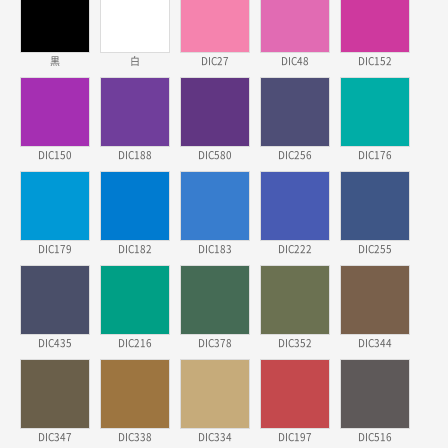
三重県S社様
スタンダードメモ100P
500枚
2026年03月23日 11:22
黒
白
DIC27
DIC48
DIC152
希望の商品、値段であった。いぜん注文したことがあ
るため、
東京都株社様
DIC150
DIC188
DIC580
DIC256
DIC176
ECOワンポイントポリ袋 A4サイズ（白）
500枚
2026年03月19日 18:57
他のサイトにない商品があったから。
DIC179
DIC182
DIC183
DIC222
DIC255
埼玉県のお客様
ポリ袋 手穴A4サイズ
5000枚
2026年03月18日 14:12
安そうだった
DIC435
DIC216
DIC378
DIC352
DIC344
東京都のお客様
ワンポイントポリ袋 B4サイズ
1000枚
2026年03月17日 19:11
DIC347
DIC338
DIC334
DIC197
DIC516