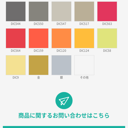
実績が多そうでお安いようだったので
徳島県S社様
DIC544
DIC550
DIC547
DIC517
DIC563
ワンポイントポリ袋 A4サイズ
1000枚
2026年03月09日 08:27
金額が安いのと納期が間に合いそうなのと。
DIC564
DIC159
DIC120
DIC124
DIC58
東京都のお客様
ラミネート紙袋 規格L1サイズ(A4対応)
1000枚
2026年02月26日 15:33
見積りの仕方が明確だったから
DIC9
金
銀
その他
東京都D社様
【オーダー商品】特別ご注文ページ04
1000枚
2026年02月17日 12:18
柔軟かつスピーディーに対応してくれたため
商品に関するお問い合わせはこちら
東京都のお客様