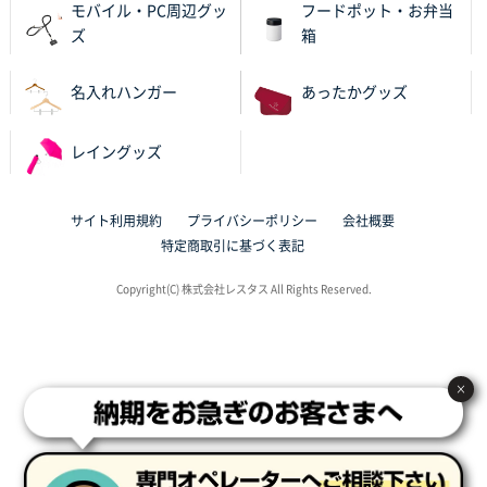
サイトが見やすい
モバイル・PC周辺グッ
フードポット・お弁当
ズ
箱
東京都N社様
ワンポイントポリ袋 A4サイズ
700枚
名入れハンガー
あったかグッズ
2025年10月16日 11:34
サイト構成が解りやすかったから
レイングッズ
東京都J社様
ブックメモ付箋
200枚
サイト利用規約
プライバシーポリシー
会社概要
2025年10月16日 10:30
特定商取引に基づく表記
丁度良いものがあったので
Copyright(C) 株式会社レスタス All Rights Reserved.
群馬県K社様
ポリ袋 手穴B4サイズ
1000枚
2025年10月11日 09:47
×
過去に製造をお願いしており、注文の流れがスムーズ
に進められるから
東京都S社様