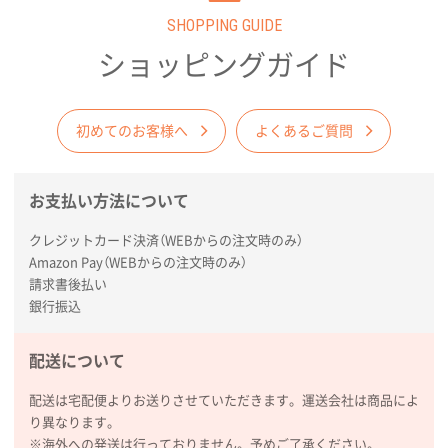
2026年02月03日 18:12
SHOPPING GUIDE
商品がよさそうだったから
ショッピングガイド
東京都N社様
コットンバッグM(B4対応)
200枚
2026年01月29日 11:46
初めてのお客様へ
よくあるご質問
商品情報の正確な記載、スムーズなシステム対応
お支払い方法について
広島県(社様
タッチペン付3色+1色スリムペン（再生ABS）
500
クレジットカード決済（WEBからの注文時のみ）
枚
Amazon Pay（WEBからの注文時のみ）
2026年01月27日 13:12
請求書後払い
毎年注文しており、信頼できるから。出来上がりも満
銀行振込
足している。
配送について
熊本県S社様
ぺんてる ビクーニャフィール
1000枚
配送は宅配便よりお送りさせていただきます。運送会社は商品によ
2026年01月26日 15:45
り異なります。
印刷範囲が広かったから、取扱商品
※海外への発送は行っておりません。予めご了承ください。