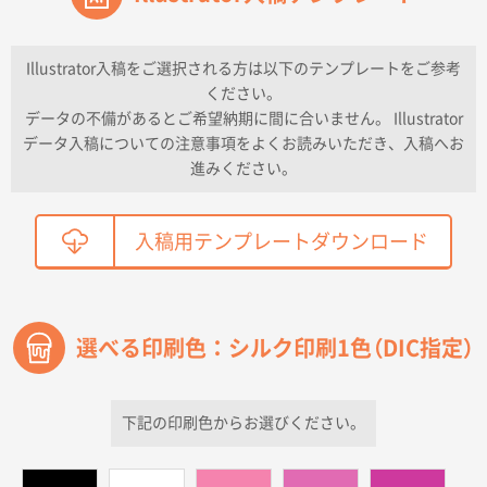
2026年04月16日 11:41
納期が早い
Illustrator入稿をご選択される方は以下のテンプレートをご参考
ください。
東京都K社様
データの不備があるとご希望納期に間に合いません。 Illustrator
ワンポイントポリ袋 A4サイズ
300枚
データ入稿についての注意事項をよくお読みいただき、入稿へお
2026年04月01日 16:32
進みください。
こちらの需要にあったので
鳥取県T社様
入稿用テンプレートダウンロード
【オーダー商品】特別ご注文ページ04
2150枚
2026年03月30日 15:47
過去に当社の他の営業が注文した経緯があったため
選べる印刷色：シルク印刷1色（DIC指定）
青森県D社様
ラミネート紙袋 規格S1サイズ(A5対応)
500枚
2026年03月26日 17:31
下記の印刷色からお選びください。
価格が安い