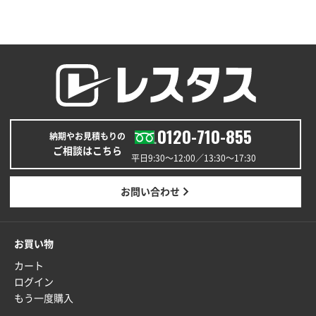
福島県W社様
A4バインダー(2ツ折)
300枚
2025年12月24日 14:43
以前の注文も含め価格と品質
青森県K社様
ワンポイントポリ袋 A4サイズ
1000枚
0120-710-855
納期やお見積もりの
2025年12月24日 13:22
ご相談はこちら
安い
平日9:30〜12:00／13:30〜17:30
東京都M社様
お問い合わせ
ワンポイント箔押し紙袋 M横サイズ(A4対応)
100
枚
2025年12月22日 03:31
お買い物
価格と納期が希望に合ったから
カート
ログイン
神奈川県S社様
もう一度購入
ワンポイント箔押し紙袋 M横サイズ(A4対応)
500