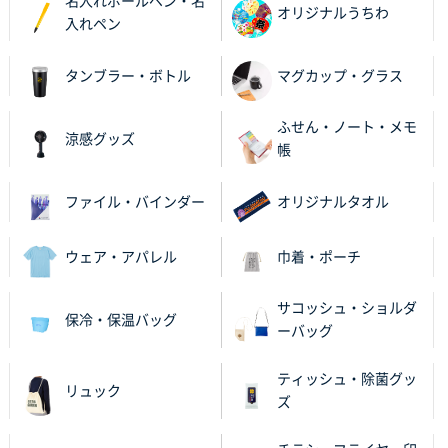
名入れボールペン・名
2025年11月21日 16:39
オリジナルうちわ
入れペン
何度か注文していて、満足していたから
タンブラー・ボトル
マグカップ・グラス
神奈川県のお客様
のしメモ100P
800枚
ふせん・ノート・メモ
2025年11月18日 13:29
涼感グッズ
帳
のし文言が変更できたのと価格。
ファイル・バインダー
オリジナルタオル
千葉県M社様
ワンポイント箔押し紙袋 Sサイズ(A5対応)
100枚
2025年11月06日 14:57
ウェア・アパレル
巾着・ポーチ
営業ご担当者さまより、ご丁寧なサポートをいただ
き、他のネット印刷サービスよりも安心して購入まで
サコッシュ・ショルダ
保冷・保温バッグ
進められました。
ーバッグ
大阪府V社様
ティッシュ・除菌グッ
リュック
【ポリ袋】特別ご注文ページ
3000枚
ズ
2025年11月06日 14:21
昨年利用した時に、納期と金額面でかなり業者さんを