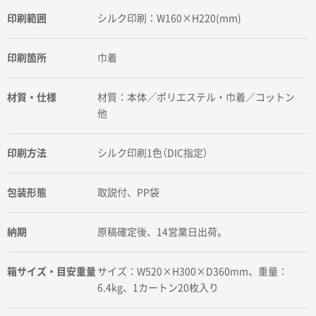
印刷範囲
シルク印刷：W160×H220(mm)
印刷箇所
巾着
材質・仕様
材質：本体／ポリエステル・巾着／コットン
他
印刷方法
シルク印刷1色（DIC指定）
包装形態
取説付、PP袋
納期
原稿確定後、14営業日出荷。
箱サイズ・目安重量
サイズ：W520×H300×D360mm、重量：
6.4kg、1カートン20枚入り