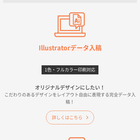
【オーダー商品】特別ご注文ページ04
3000枚
2026年07月03日 09:23
柳さんの対応が素晴らしかった。
千葉県A社様
フレキソレジ袋 Uバッグ 35号
5000枚
Illustratorデータ入稿
2026年06月28日 15:14
前回購入したので
1色・フルカラー印刷対応
千葉県A社様
フレキソレジ袋 Uバッグ 35号
5000枚
オリジナルデザインにしたい！
2026年06月19日 09:41
こだわりのあるデザインをレイアウト自由に表現する完全データ入
価格 大丈夫そうな会社に見えた
稿！
大阪府のお客様
詳しくはこちら
A4フルカラークリアファイル
1000枚
2026年06月11日 14:46
前回使用して良かった。