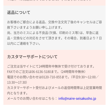
新潟県R社様
返品について
ワンポイントポリ袋 A4サイズ
1000枚
2026年01月16日 10:53
お客様のご都合による返品、交換や注文完了後のキャンセルはご容
赦下さいますようお願い申し上げます。
納期が比較的短く、ロット数が豊富に選べて価格が安
尚、当方のミスによる不良品（欠損、印刷のミス等）は、早急に返
かったため
品・交換などの対応をさせて頂きます。その場合、到着日より７日
以内にご連絡を下さい。
山口県P社様
【トートバッグ・エコバッグ】特別ご注文ページ
カスタマーサポートについて
③
1枚
2026年01月09日 13:48
ご注文は当サイトにて24時間年中無休で受け付けております。
希望の商品の取り扱いがあったので
FAXでのご注文は06-6136-5180まで。（24時間年中無休）
電話でのお問い合わせは0120-710-855まで。（平日9:30〜12:00／
大阪府のお客様
13:30〜17:30）
厚手コットンマチ付トートL ナチュラル(A4対応)
カスタマーサポート受付およびメールの返信時間帯は上記営業時間
200枚
内となります。
2025年12月25日 13:33
メールでのお問い合わせはこちら：
info@naire-seisakusho.jp
いつもきちんとしてる。