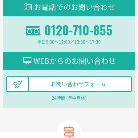
ラミネート紙袋 規格L1サイズ(A4対応)
1000枚
お電話でのお問い合わせ
2026年02月16日 14:47
分かりやすく、予算に近かったため
0120-710-855
大阪府F社様
【オーダー商品】特別ご注文ページ04
1枚
平日9:30〜12:00／13:30〜17:30
2026年02月13日 22:10
レスタスさんでは以前、自社封筒を製作していただき
ました早く、安く、丁寧につくられているので安心し
WEBからのお問い合わせ
てお願いできます。
長野県R社様
お問い合わせフォーム
陶器マグストレートラウンドリップ
100枚
2026年02月09日 14:27
24時間 (年中無休)
コップの形
愛知県株社様
厚手コットンA4フラットトート ナチュラル
600
枚