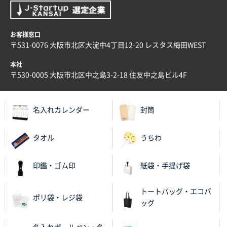
大阪府E社様
ECOワンポイントポリ袋 A4サイズ（白）
1000枚
お客様窓口
2025年11月28日 15:13
〒531-0076 大阪市北区大淀中4丁目12-20 レスタス梅田WEST
他部署のスタッフからの指示
本社
兵庫県S社様
〒530-0005 大阪市北区中之島3-2-18 住友中之島ビル4F
A4箔押し名入れクリアファイル
300枚
2025年11月27日 10:45
名入れカレンダー
封筒
以前発注しているので、データが残っている点が良か
ったので
タオル
うちわ
栃木県M社様
ビオトープデスクメモ100P
100枚
印鑑・ゴム印
紙袋・手提げ袋
2025年11月25日 16:41
前回同様、安心できるから
トートバッグ・エコバ
ポリ袋・レジ袋
ッグ
茨城県G社様
uni ジェットストリーム 05
300枚