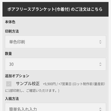
サイトメニュー
ボアフリースブランケット(巾着付) のご注文はこちら
初めての方へ
本体色
印刷方法
ご注文の流れ
お見積書の作成方法
数量
データ入稿ガイド
追加オプション
再注文について
サンプル校正
+9,900円 / +7営業日
(ロット制作前（量産前）
に1部印刷し、ご確認いただけます。)
よくあるご質問
入稿方法