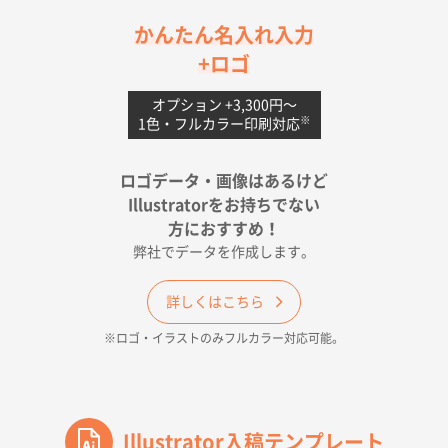
茨城県G社様
かんたん名入れ入力
uni ジェットストリーム 05
300枚
+ロゴ
2026年04月18日 16:40
値段と注文のしやすさ
オプション +3,300円〜
※
1色・フルカラー印刷対応
宮崎県Y社様
ポリ袋 手穴A4サイズ
5000枚
ロゴデータ・画像はあるけど
2026年04月17日 09:28
Illustratorをお持ちでない
印刷色が豊富であったため
方におすすめ！
弊社でデータを作成します。
和歌山県H社様
ECO OPPワンポイントポリ袋 A4サイズ（透明）
詳しくはこちら
500枚
※ロゴ・イラストのみフルカラー対応可能。
2026年04月16日 14:31
価格と納期
東京都のお客様
ワンポイントポリ袋 A4サイズ
Illustrator入稿テンプレート
1000枚