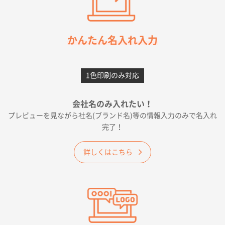
枚
2026年05月21日 12:56
簡単そだったら
かんたん名入れ入力
愛知県F社様
カームメタル
300枚
1色印刷のみ対応
2026年05月19日 12:05
種類の豊富さと価格
会社名のみ入れたい！
プレビューを見ながら社名(ブランド名)等の情報入力のみで名入れ
大阪府E社様
完了！
ワンポイントポリ袋 A4サイズ
1000枚
2026年04月25日 17:53
詳しくはこちら
納期が早そうだった
愛知県S社様
ワンポイントポリ袋 A4サイズ(黒)
1000枚
2026年04月20日 14:28
お値打ちだったので