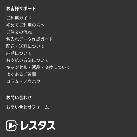
枚
お客様サポート
2025年12月16日 10:39
ご利用ガイド
短納期対応が素晴らしい
初めてご利用の方へ
ご注文の流れ
富山県O社様
名入れデータ作成ガイド
uni ジェットストリーム 07
100枚
配送・送料について
2025年12月09日 14:04
納期について
安い、早い
お支払い方法について
キャンセル・返品・交換について
埼玉県G社様
よくあるご質問
ラミネート紙袋 規格L4サイズ(B4対応)
1000枚
コラム・ノウハウ
2025年12月04日 17:34
値段が安かった。
お問い合わせ
お問い合わせフォーム
兵庫県のお客様
スタンダードメモ100P
100枚
2025年12月02日 23:00
ロゴが入れられること