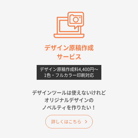
2026年06月11日 14:46
前回使用して良かった。
高知県I社様
【ポリ】特別ご注文ページ
1000枚
2026年06月08日 17:38
対応の速さ、丁寧さ、提案など
デザイン原稿作成
サービス
愛媛県S社様
不織布フラットバッグ（A4縦サイズ）
1000枚
デザイン原稿作成料4,400円〜
1色・フルカラー印刷対応
2026年05月25日 15:10
金額は当然のことですが、ネットからの注文しやすさ
が決め手です
デザインツールは使えないけれど
オリジナルデザインの
佐賀県A社様
ノベルティを作りたい！
ベーシックサコッシュ
1000枚
2026年05月23日 16:24
詳しくはこちら
希望の商品（今回発注分）が一番安かったため