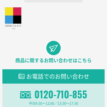
価格が安い
三重県S社様
スタンダードメモ100P
500枚
2026年03月23日 11:22
CMYK(フルカラ
ー)
希望の商品、値段であった。いぜん注文したことがあ
るため、
東京都株社様
ECOワンポイントポリ袋 A4サイズ（白）
500枚
2026年03月19日 18:57
商品に関するお問い合わせはこちら
他のサイトにない商品があったから。
お電話でのお問い合わせ
埼玉県のお客様
ポリ袋 手穴A4サイズ
5000枚
2026年03月18日 14:12
0120-710-855
安そうだった
平日9:30〜12:00／13:30〜17:30
東京都のお客様