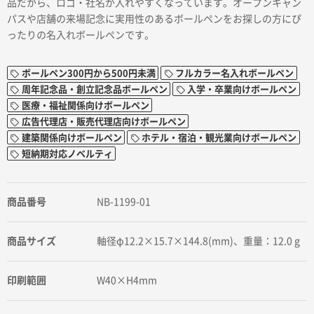
品だから、ロゴ・社名が入れやすくなっています。オープンキャン
パスや店舗の来場記念に実用性のあるボールペンをお探しの方にぴ
ったりの名入れボールペンです。
ボールペン300円から500円未満
フルカラー名入れボールペン
周年記念品・創立記念品ボールペン
入学・卒業向けボールペン
医療・福祉関係向けボールペン
広告代理店・販売代理店向けボールペン
建築関係向けボールペン
ホテル・宿泊・観光業向けボールペン
短納期対応ノベルティ
商品番号
NB-1199-01
商品サイズ
軸径φ12.2×15.7×144.8(mm)、重量：12.0 g
印刷範囲
W40×H4mm