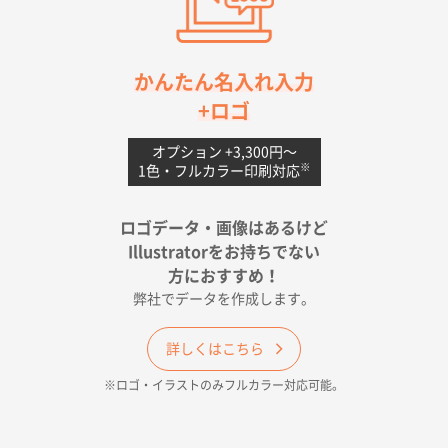
2026年04月20日 14:28
お値打ちだったので
茨城県G社様
かんたん名入れ入力
uni ジェットストリーム 05
300枚
+ロゴ
2026年04月18日 16:40
値段と注文のしやすさ
オプション +3,300円〜
※
1色・フルカラー印刷対応
宮崎県Y社様
ポリ袋 手穴A4サイズ
5000枚
ロゴデータ・画像はあるけど
2026年04月17日 09:28
Illustratorをお持ちでない
印刷色が豊富であったため
方におすすめ！
弊社でデータを作成します。
和歌山県H社様
ECO OPPワンポイントポリ袋 A4サイズ（透明）
詳しくはこちら
500枚
※ロゴ・イラストのみフルカラー対応可能。
2026年04月16日 14:31
価格と納期