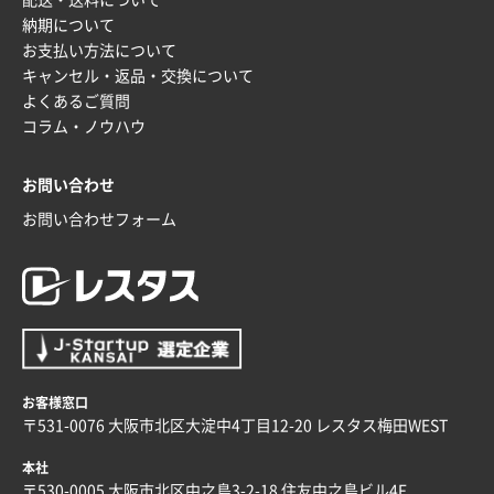
納期について
いつもきちんとしてる。
お支払い方法について
キャンセル・返品・交換について
福島県W社様
よくあるご質問
A4バインダー(2ツ折)
300枚
コラム・ノウハウ
2025年12月24日 14:43
以前の注文も含め価格と品質
お問い合わせ
青森県K社様
お問い合わせフォーム
ワンポイントポリ袋 A4サイズ
1000枚
2025年12月24日 13:22
安い
東京都M社様
ワンポイント箔押し紙袋 M横サイズ(A4対応)
100
枚
お客様窓口
2025年12月22日 03:31
〒531-0076 大阪市北区大淀中4丁目12-20 レスタス梅田WEST
価格と納期が希望に合ったから
本社
〒530-0005 大阪市北区中之島3-2-18 住友中之島ビル4F