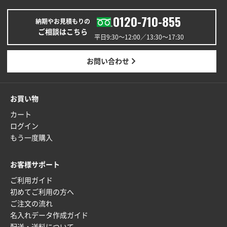
2026年01月26日 15:45
0120-710-855
印刷範囲が広かったから、取扱商品
納期やお見積もりの
ご相談はこちら
平日9:30〜12:00／13:30〜17:30
新潟県R社様
ワンポイントポリ袋 A4サイズ
1000枚
お問い合わせ
2026年01月16日 10:53
納期が比較的短く、ロット数が豊富に選べて価格が安
かったため
お買い物
カート
山口県P社様
ログイン
【トートバッグ・エコバッグ】特別ご注文ページ
もう一度購入
③
1枚
2026年01月09日 13:48
お客様サポート
希望の商品の取り扱いがあったので
ご利用ガイド
初めてご利用の方へ
大阪府のお客様
ご注文の流れ
厚手コットンマチ付トートL ナチュラル(A4対応)
名入れデータ作成ガイド
200枚
配送・送料について
2025年12月25日 13:33