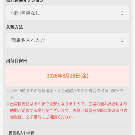
名入れグループサイト
個別包装なし
7営業日出荷
一本あたり+150.00円
個別包装なし
入稿方法
7営業日で出荷いたします。※個別包装
オプション対応不可
OPP袋封入
一本あたり+15.00円 / 3日出荷
ボールペン1本が入る透明な袋にお入れ
します。
出荷目安日
2026年8月28日(金)
熨斗箱封入
一本あたり+20.00円 / 3日出荷
※当日15時までの原稿確定・入金確認ができた場合の出荷目安日で
ボールペン1本が入る熨斗の箱です。名
入れはできかねます。
す。
※出荷目安日はあくまで目安となりますので、工場の混み具合により
納期が前後する場合がございます。お届け希望日が既にお決まりの
無地箱封入
場合は、必ず事前にご相談ください。
一本あたり+18.00円 / 3日出荷
ボールペン1本が入る無地の箱です。
商品名入れ単価