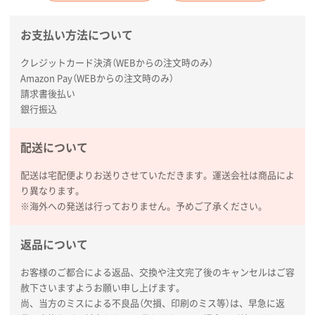
東京都のお客様
ラミネート紙袋 規格L1サイズ(A4対応)
1000枚
お支払い方法について
2026年02月16日 14:47
クレジットカード決済（WEBからの注文時のみ）
分かりやすく、予算に近かったため
Amazon Pay（WEBからの注文時のみ）
請求書後払い
大阪府F社様
銀行振込
【オーダー商品】特別ご注文ページ04
1枚
2026年02月13日 22:10
配送について
レスタスさんでは以前、自社封筒を製作していただき
ました早く、安く、丁寧につくられているので安心し
配送は宅配便よりお送りさせていただきます。運送会社は商品によ
てお願いできます。
り異なります。
※海外への発送は行っておりません。予めご了承ください。
長野県R社様
陶器マグストレートラウンドリップ
100枚
返品について
2026年02月09日 14:27
コップの形
お客様のご都合による返品、交換や注文完了後のキャンセルはご容
赦下さいますようお願い申し上げます。
尚、当方のミスによる不良品（欠損、印刷のミス等）は、早急に返
愛知県株社様