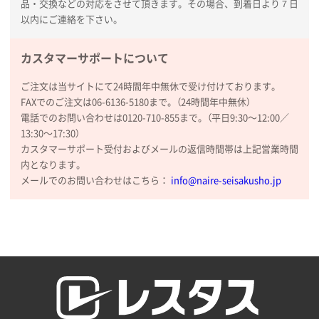
品・交換などの対応をさせて頂きます。その場合、到着日より７日
厚手コットンA4フラットトート ナチュラル
600
以内にご連絡を下さい。
枚
2026年02月03日 18:12
商品がよさそうだったから
カスタマーサポートについて
ご注文は当サイトにて24時間年中無休で受け付けております。
東京都N社様
FAXでのご注文は06-6136-5180まで。（24時間年中無休）
コットンバッグM(B4対応)
200枚
電話でのお問い合わせは0120-710-855まで。（平日9:30〜12:00／
2026年01月29日 11:46
13:30〜17:30）
商品情報の正確な記載、スムーズなシステム対応
カスタマーサポート受付およびメールの返信時間帯は上記営業時間
内となります。
広島県(社様
メールでのお問い合わせはこちら：
info@naire-seisakusho.jp
タッチペン付3色+1色スリムペン（再生ABS）
500
枚
2026年01月27日 13:12
毎年注文しており、信頼できるから。出来上がりも満
足している。
熊本県S社様
ぺんてる ビクーニャフィール
1000枚