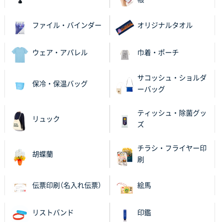
ロゴが入れられること
ファイル・バインダー
オリジナルタオル
大阪府E社様
ECOワンポイントポリ袋 A4サイズ（白）
1000枚
ウェア・アパレル
巾着・ポーチ
2025年11月28日 15:13
他部署のスタッフからの指示
サコッシュ・ショルダ
保冷・保温バッグ
ーバッグ
兵庫県S社様
A4箔押し名入れクリアファイル
300枚
ティッシュ・除菌グッ
2025年11月27日 10:45
リュック
ズ
以前発注しているので、データが残っている点が良か
ったので
チラシ・フライヤー印
胡蝶蘭
刷
栃木県M社様
ビオトープデスクメモ100P
100枚
伝票印刷（名入れ伝票）
絵馬
2025年11月25日 16:41
前回同様、安心できるから
リストバンド
印鑑