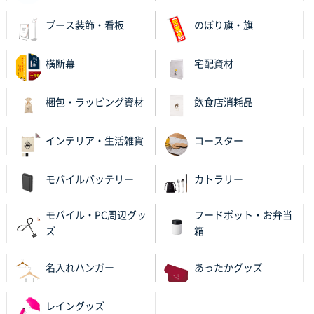
茨城県G社様
uni ジェットストリーム 05
300枚
ブース装飾・看板
のぼり旗・旗
2025年11月21日 16:39
何度か注文していて、満足していたから
横断幕
宅配資材
神奈川県のお客様
梱包・ラッピング資材
飲食店消耗品
のしメモ100P
800枚
2025年11月18日 13:29
インテリア・生活雑貨
コースター
のし文言が変更できたのと価格。
千葉県M社様
モバイルバッテリー
カトラリー
ワンポイント箔押し紙袋 Sサイズ(A5対応)
100枚
2025年11月06日 14:57
モバイル・PC周辺グッ
フードポット・お弁当
営業ご担当者さまより、ご丁寧なサポートをいただ
ズ
箱
き、他のネット印刷サービスよりも安心して購入まで
進められました。
名入れハンガー
あったかグッズ
大阪府V社様
レイングッズ
【ポリ袋】特別ご注文ページ
3000枚