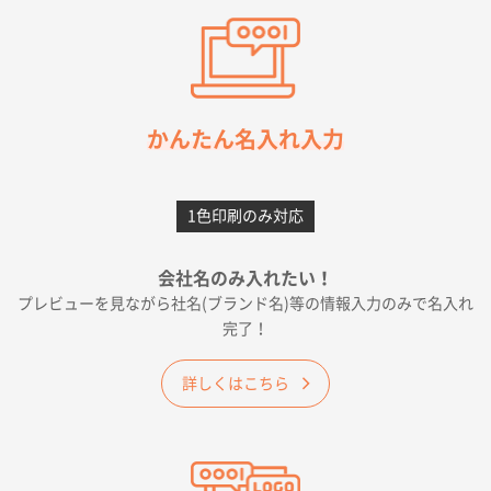
東京都M社様
ワンポイント箔押し紙袋 M横サイズ(A4対応)
100
枚
2026年05月21日 12:56
簡単そだったら
かんたん名入れ入力
愛知県F社様
カームメタル
300枚
1色印刷のみ対応
2026年05月19日 12:05
種類の豊富さと価格
会社名のみ入れたい！
プレビューを見ながら社名(ブランド名)等の情報入力のみで名入れ
大阪府E社様
完了！
ワンポイントポリ袋 A4サイズ
1000枚
2026年04月25日 17:53
詳しくはこちら
納期が早そうだった
愛知県S社様
ワンポイントポリ袋 A4サイズ(黒)
1000枚