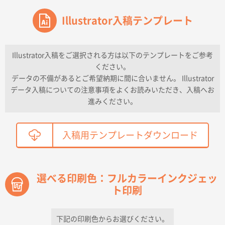
東京都のお客様
ワンポイントポリ袋 A4サイズ
Illustrator入稿テンプレート
1000枚
2026年04月16日 11:41
納期が早い
Illustrator入稿をご選択される方は以下のテンプレートをご参考
ください。
東京都K社様
データの不備があるとご希望納期に間に合いません。 Illustrator
ワンポイントポリ袋 A4サイズ
300枚
データ入稿についての注意事項をよくお読みいただき、入稿へお
2026年04月01日 16:32
進みください。
こちらの需要にあったので
鳥取県T社様
入稿用テンプレートダウンロード
【オーダー商品】特別ご注文ページ04
2150枚
2026年03月30日 15:47
過去に当社の他の営業が注文した経緯があったため
選べる印刷色：フルカラーインクジェッ
ト印刷
青森県D社様
ラミネート紙袋 規格S1サイズ(A5対応)
500枚
2026年03月26日 17:31
下記の印刷色からお選びください。