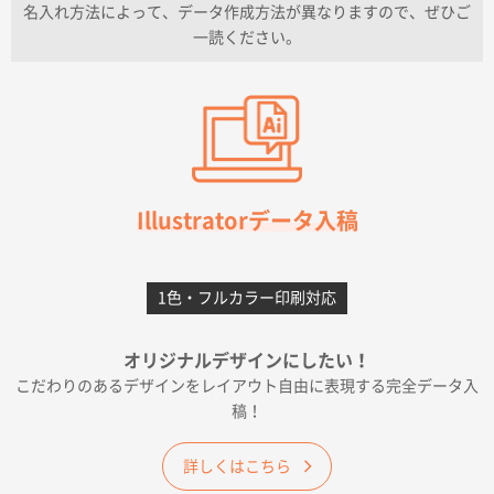
名入れ方法によって、データ作成方法が異なりますので、ぜひご
一読ください。
愛知県I社様
【オーダー商品】特別ご注文ページ04
3000枚
2026年07月03日 09:23
柳さんの対応が素晴らしかった。
千葉県A社様
フレキソレジ袋 Uバッグ 35号
5000枚
Illustratorデータ入稿
2026年06月28日 15:14
前回購入したので
1色・フルカラー印刷対応
千葉県A社様
フレキソレジ袋 Uバッグ 35号
5000枚
オリジナルデザインにしたい！
2026年06月19日 09:41
こだわりのあるデザインをレイアウト自由に表現する完全データ入
価格 大丈夫そうな会社に見えた
稿！
大阪府のお客様
詳しくはこちら
A4フルカラークリアファイル
1000枚