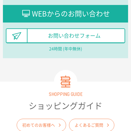
ワンポイントポリ袋 B4サイズ
1000枚
2026年03月17日 19:11
WEBからのお問い合わせ
実績が多そうでお安いようだったので
徳島県S社様
お問い合わせフォーム
ワンポイントポリ袋 A4サイズ
1000枚
2026年03月09日 08:27
24時間 (年中無休)
金額が安いのと納期が間に合いそうなのと。
東京都のお客様
ラミネート紙袋 規格L1サイズ(A4対応)
1000枚
2026年02月26日 15:33
見積りの仕方が明確だったから
SHOPPING GUIDE
東京都D社様
ショッピングガイド
【オーダー商品】特別ご注文ページ04
1000枚
2026年02月17日 12:18
柔軟かつスピーディーに対応してくれたため
初めてのお客様へ
よくあるご質問