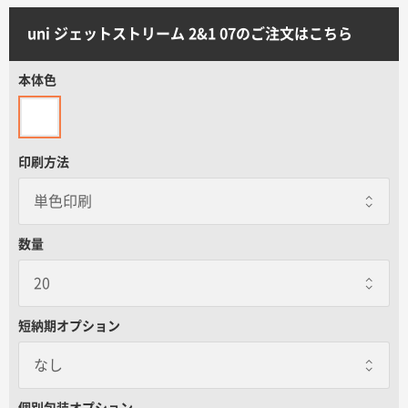
サイトメニュー
uni ジェットストリーム 2&1 07のご注文はこちら
初めての方へ
本体色
ご注文の流れ
印刷方法
お見積書の作成方法
データ入稿ガイド
数量
再注文について
短納期オプション
よくあるご質問
なし
なし
個別包装オプション