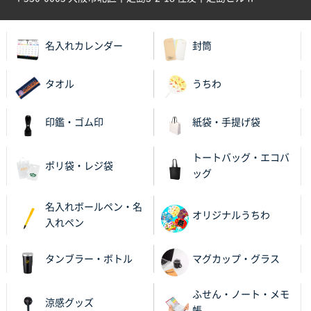
神奈川県S社様
ワンポイント箔押し紙袋 M横サイズ(A4対応)
500
枚
名入れカレンダー
封筒
2025年12月16日 10:39
短納期対応が素晴らしい
タオル
うちわ
富山県O社様
印鑑・ゴム印
紙袋・手提げ袋
uni ジェットストリーム 07
100枚
2025年12月09日 14:04
トートバッグ・エコバ
安い、早い
ポリ袋・レジ袋
ッグ
埼玉県G社様
名入れボールペン・名
ラミネート紙袋 規格L4サイズ(B4対応)
1000枚
オリジナルうちわ
入れペン
2025年12月04日 17:34
値段が安かった。
タンブラー・ボトル
マグカップ・グラス
兵庫県のお客様
スタンダードメモ100P
100枚
ふせん・ノート・メモ
涼感グッズ
2025年12月02日 23:00
帳