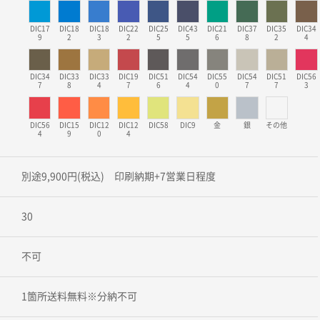
DIC17
DIC18
DIC18
DIC22
DIC25
DIC43
DIC21
DIC37
DIC35
DIC34
9
2
3
2
5
5
6
8
2
4
DIC34
DIC33
DIC33
DIC19
DIC51
DIC54
DIC55
DIC54
DIC51
DIC56
7
8
4
7
6
4
0
7
7
3
DIC56
DIC15
DIC12
DIC12
DIC58
DIC9
金
銀
その他
4
9
0
4
別途9,900円(税込) 印刷納期+7営業日程度
30
不可
1箇所送料無料※分納不可