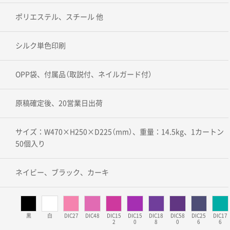
ポリエステル、スチール 他
シルク単色印刷
OPP袋、付属品（取説付、ネイルガード付）
原稿確定後、20営業日出荷
サイズ：W470×H250×D225（mm）、重量：14.5kg、1カートン
50個入り
ネイビー、ブラック、カーキ
黒
白
DIC27
DIC48
DIC15
DIC15
DIC18
DIC58
DIC25
DIC17
2
0
8
0
6
6