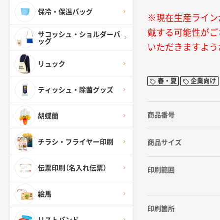
保冷・保温バッグ
※現在生産ライン
戴する可能性がご
サコッシュ・ショルダーバ
ッグ
いただきますよう
リュック
春・夏
企業向け
ティッシュ・除菌グッズ
商品番号
胡蝶蘭
チラシ・フライヤー印刷
商品サイズ
伝票印刷（名入れ伝票）
印刷範囲
絵馬
印刷箇所