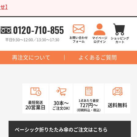
せ】
0120-710-855
平日9:30〜12:00／13:30〜17:30
再注文について
よくあるご質問
1点あたり最安
最短発送
30本〜
727円〜
送料無料
20営業日
ご注文OK!
（印刷料込・税込）
ベーシック折りたたみ傘のご注文はこちら