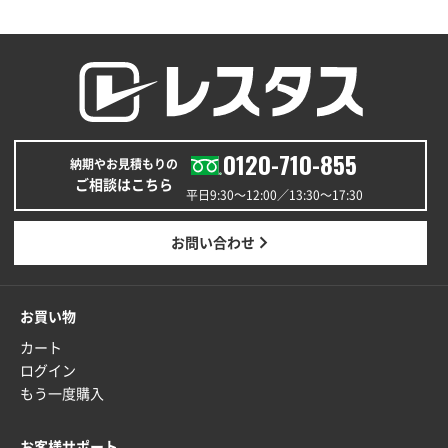
A4バインダー(2ツ折)
300枚
2025年12月24日 14:43
以前の注文も含め価格と品質
青森県K社様
ワンポイントポリ袋 A4サイズ
1000枚
0120-710-855
納期やお見積もりの
2025年12月24日 13:22
ご相談はこちら
安い
平日9:30〜12:00／13:30〜17:30
東京都M社様
お問い合わせ
ワンポイント箔押し紙袋 M横サイズ(A4対応)
100
枚
2025年12月22日 03:31
お買い物
価格と納期が希望に合ったから
カート
ログイン
神奈川県S社様
もう一度購入
ワンポイント箔押し紙袋 M横サイズ(A4対応)
500
枚
お客様サポート