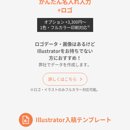
茨城県G社様
かんたん名入れ入力
uni ジェットストリーム 05
300枚
+ロゴ
2026年04月18日 16:40
値段と注文のしやすさ
オプション +3,300円〜
※
1色・フルカラー印刷対応
宮崎県Y社様
ポリ袋 手穴A4サイズ
5000枚
ロゴデータ・画像はあるけど
2026年04月17日 09:28
Illustratorをお持ちでない
印刷色が豊富であったため
方におすすめ！
弊社でデータを作成します。
和歌山県H社様
ECO OPPワンポイントポリ袋 A4サイズ（透明）
詳しくはこちら
500枚
※ロゴ・イラストのみフルカラー対応可能。
2026年04月16日 14:31
価格と納期
東京都のお客様
ワンポイントポリ袋 A4サイズ
Illustrator入稿テンプレート
1000枚
2026年04月16日 11:41