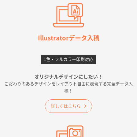
2026年07月03日 09:23
柳さんの対応が素晴らしかった。
千葉県A社様
フレキソレジ袋 Uバッグ 35号
5000枚
Illustratorデータ入稿
2026年06月28日 15:14
前回購入したので
1色・フルカラー印刷対応
千葉県A社様
フレキソレジ袋 Uバッグ 35号
5000枚
オリジナルデザインにしたい！
2026年06月19日 09:41
こだわりのあるデザインをレイアウト自由に表現する完全データ入
価格 大丈夫そうな会社に見えた
稿！
大阪府のお客様
詳しくはこちら
A4フルカラークリアファイル
1000枚
2026年06月11日 14:46
前回使用して良かった。