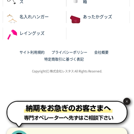
ズ
箱
東京都N社様
ワンポイントポリ袋 A4サイズ
700枚
名入れハンガー
あったかグッズ
2025年10月16日 11:34
サイト構成が解りやすかったから
レイングッズ
東京都J社様
ブックメモ付箋
200枚
サイト利用規約
プライバシーポリシー
会社概要
2025年10月16日 10:30
特定商取引に基づく表記
丁度良いものがあったので
Copyright(C) 株式会社レスタス All Rights Reserved.
群馬県K社様
ポリ袋 手穴B4サイズ
1000枚
2025年10月11日 09:47
過去に製造をお願いしており、注文の流れがスムーズ
×
に進められるから
東京都S社様
ワンポイントポリ袋 A4サイズ
1000枚