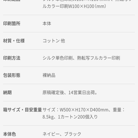
ルカラー印刷W100×H100（mm）
印刷箇所
本体
材質・仕様
コットン 他
印刷方法
シルク単色印刷、熱転写フルカラー印刷
包装形態
裸納品
納期
原稿確定後、14営業日出荷。
箱サイズ・目安重量
サイズ：W500×H170×D400mm、重量：
8.5kg、1カートン200個入り
本体色
ネイビー、ブラック