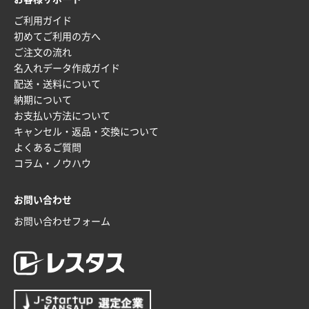
2025年12月16日 10:39
ご利用ガイド
短納期対応が素晴らしい
初めてご利用の方へ
ご注文の流れ
富山県O社様
名入れデータ作成ガイド
uni ジェットストリーム 07
100枚
配送・送料について
2025年12月09日 14:04
納期について
安い、早い
お支払い方法について
キャンセル・返品・交換について
埼玉県G社様
よくあるご質問
ラミネート紙袋 規格L4サイズ(B4対応)
1000枚
コラム・ノウハウ
2025年12月04日 17:34
値段が安かった。
お問い合わせ
お問い合わせフォーム
兵庫県のお客様
スタンダードメモ100P
100枚
2025年12月02日 23:00
ロゴが入れられること
大阪府E社様