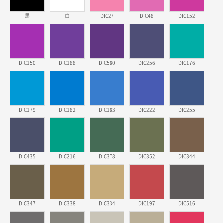
2026年03月23日 11:22
黒
白
DIC27
DIC48
DIC152
希望の商品、値段であった。いぜん注文したことがあ
るため、
東京都株社様
DIC150
DIC188
DIC580
DIC256
DIC176
ECOワンポイントポリ袋 A4サイズ（白）
500枚
2026年03月19日 18:57
他のサイトにない商品があったから。
DIC179
DIC182
DIC183
DIC222
DIC255
埼玉県のお客様
ポリ袋 手穴A4サイズ
5000枚
2026年03月18日 14:12
安そうだった
DIC435
DIC216
DIC378
DIC352
DIC344
東京都のお客様
ワンポイントポリ袋 B4サイズ
1000枚
2026年03月17日 19:11
DIC347
DIC338
DIC334
DIC197
DIC516
実績が多そうでお安いようだったので