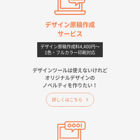
高知県I社様
【ポリ】特別ご注文ページ
1000枚
2026年06月08日 17:38
対応の速さ、丁寧さ、提案など
デザイン原稿作成
サービス
愛媛県S社様
不織布フラットバッグ（A4縦サイズ）
1000枚
デザイン原稿作成料4,400円〜
1色・フルカラー印刷対応
2026年05月25日 15:10
金額は当然のことですが、ネットからの注文しやすさ
が決め手です
デザインツールは使えないけれど
オリジナルデザインの
佐賀県A社様
ノベルティを作りたい！
ベーシックサコッシュ
1000枚
2026年05月23日 16:24
詳しくはこちら
希望の商品（今回発注分）が一番安かったため
東京都M社様
ワンポイント箔押し紙袋 M横サイズ(A4対応)
100
枚