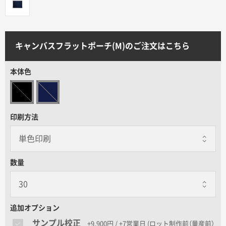
サイトメニュー
初めての方へ
キャンバスフラットポーチ(M)のご注文はこちら
ご注文の流れ
本体色
お見積書の作成方法
印刷方法
データ入稿ガイド
数量
再注文について
よくあるご質問
追加オプション
サンプル校正
+9,900円 / +7営業日
(ロット制作前（量産前）