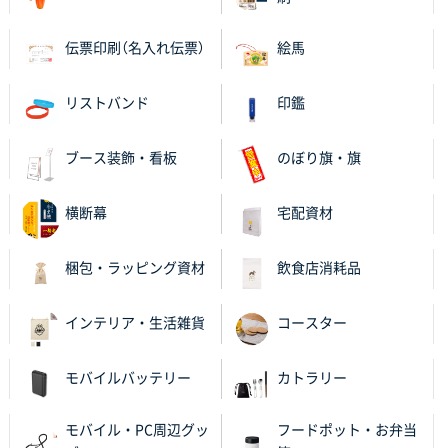
納期がギリギリだったにも関わらず、丁寧に対応して
頂きました。 今回も無理を言っておりますが、丁寧な
伝票印刷（名入れ伝票）
絵馬
対応を頂いており助かっております。
リストバンド
印鑑
和歌山県S社様
レギュラーのぼり（W600mm×H1800mm）
4枚
2025年11月05日 11:13
ブース装飾・看板
のぼり旗・旗
紹介されたから
横断幕
宅配資材
大分県Y社様
不織布スクエアトート(A4サイズ)
300枚
梱包・ラッピング資材
飲食店消耗品
2025年10月28日 17:10
バリエーション
インテリア・生活雑貨
コースター
岡山県K社様
ワンポイントポリ袋 A4サイズ
1000枚
モバイルバッテリー
カトラリー
2025年10月28日 09:06
サイトが見やすい
モバイル・PC周辺グッ
フードポット・お弁当