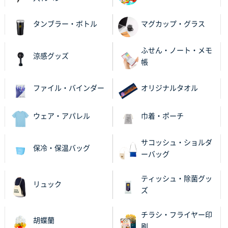
何度か注文していて、満足していたから
タンブラー・ボトル
マグカップ・グラス
神奈川県のお客様
のしメモ100P
800枚
ふせん・ノート・メモ
2025年11月18日 13:29
涼感グッズ
帳
のし文言が変更できたのと価格。
ファイル・バインダー
オリジナルタオル
千葉県M社様
ワンポイント箔押し紙袋 Sサイズ(A5対応)
100枚
2025年11月06日 14:57
ウェア・アパレル
巾着・ポーチ
営業ご担当者さまより、ご丁寧なサポートをいただ
き、他のネット印刷サービスよりも安心して購入まで
サコッシュ・ショルダ
保冷・保温バッグ
進められました。
ーバッグ
大阪府V社様
ティッシュ・除菌グッ
リュック
【ポリ袋】特別ご注文ページ
3000枚
ズ
2025年11月06日 14:21
昨年利用した時に、納期と金額面でかなり業者さんを
チラシ・フライヤー印
胡蝶蘭
比較して決めさせていただきました。 昨年注文分も、
刷