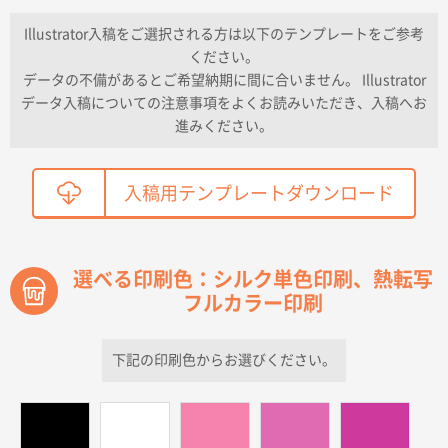
納期が早い
Illustrator入稿をご選択される方は以下のテンプレートをご参考
ください。
東京都K社様
データの不備があるとご希望納期に間に合いません。 Illustrator
ワンポイントポリ袋 A4サイズ
300枚
データ入稿についての注意事項をよくお読みいただき、入稿へお
2026年04月01日 16:32
進みください。
こちらの需要にあったので
鳥取県T社様
入稿用テンプレートダウンロード
【オーダー商品】特別ご注文ページ04
2150枚
2026年03月30日 15:47
過去に当社の他の営業が注文した経緯があったため
選べる印刷色：シルク単色印刷、熱転写
フルカラー印刷
青森県D社様
ラミネート紙袋 規格S1サイズ(A5対応)
500枚
2026年03月26日 17:31
下記の印刷色からお選びください。
価格が安い
三重県S社様
スタンダードメモ100P
500枚