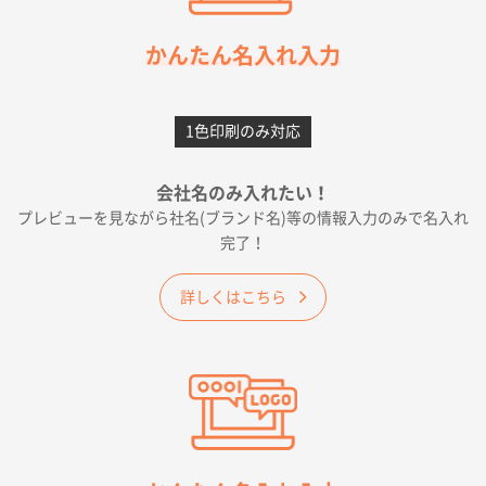
2026年05月21日 12:56
簡単そだったら
かんたん名入れ入力
愛知県F社様
カームメタル
300枚
1色印刷のみ対応
2026年05月19日 12:05
種類の豊富さと価格
会社名のみ入れたい！
プレビューを見ながら社名(ブランド名)等の情報入力のみで名入れ
大阪府E社様
完了！
ワンポイントポリ袋 A4サイズ
1000枚
2026年04月25日 17:53
詳しくはこちら
納期が早そうだった
愛知県S社様
ワンポイントポリ袋 A4サイズ(黒)
1000枚
2026年04月20日 14:28
お値打ちだったので