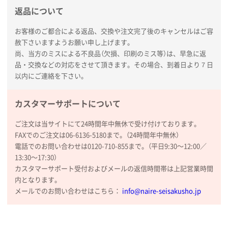
新潟県R社様
返品について
ワンポイントポリ袋 A4サイズ
1000枚
2026年01月16日 10:53
お客様のご都合による返品、交換や注文完了後のキャンセルはご容
赦下さいますようお願い申し上げます。
納期が比較的短く、ロット数が豊富に選べて価格が安
尚、当方のミスによる不良品（欠損、印刷のミス等）は、早急に返
かったため
品・交換などの対応をさせて頂きます。その場合、到着日より７日
以内にご連絡を下さい。
山口県P社様
【トートバッグ・エコバッグ】特別ご注文ページ
カスタマーサポートについて
③
1枚
2026年01月09日 13:48
ご注文は当サイトにて24時間年中無休で受け付けております。
希望の商品の取り扱いがあったので
FAXでのご注文は06-6136-5180まで。（24時間年中無休）
電話でのお問い合わせは0120-710-855まで。（平日9:30〜12:00／
大阪府のお客様
13:30〜17:30）
厚手コットンマチ付トートL ナチュラル(A4対応)
カスタマーサポート受付およびメールの返信時間帯は上記営業時間
200枚
内となります。
2025年12月25日 13:33
メールでのお問い合わせはこちら：
info@naire-seisakusho.jp
いつもきちんとしてる。
福島県W社様