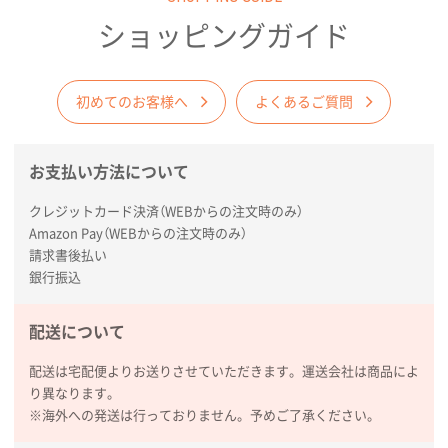
商品がよさそうだったから
ショッピングガイド
東京都N社様
コットンバッグM(B4対応)
200枚
2026年01月29日 11:46
初めてのお客様へ
よくあるご質問
商品情報の正確な記載、スムーズなシステム対応
お支払い方法について
広島県(社様
タッチペン付3色+1色スリムペン（再生ABS）
500
クレジットカード決済（WEBからの注文時のみ）
枚
Amazon Pay（WEBからの注文時のみ）
2026年01月27日 13:12
請求書後払い
毎年注文しており、信頼できるから。出来上がりも満
銀行振込
足している。
配送について
熊本県S社様
ぺんてる ビクーニャフィール
1000枚
配送は宅配便よりお送りさせていただきます。運送会社は商品によ
2026年01月26日 15:45
り異なります。
印刷範囲が広かったから、取扱商品
※海外への発送は行っておりません。予めご了承ください。