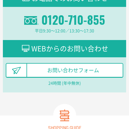
分かりやすく、予算に近かったため
0120-710-855
大阪府F社様
【オーダー商品】特別ご注文ページ04
1枚
平日9:30〜12:00／13:30〜17:30
2026年02月13日 22:10
レスタスさんでは以前、自社封筒を製作していただき
ました早く、安く、丁寧につくられているので安心し
WEBからのお問い合わせ
てお願いできます。
長野県R社様
お問い合わせフォーム
陶器マグストレートラウンドリップ
100枚
2026年02月09日 14:27
24時間 (年中無休)
コップの形
愛知県株社様
厚手コットンA4フラットトート ナチュラル
600
枚
2026年02月03日 18:12
SHOPPING GUIDE