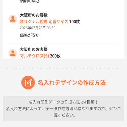
納期の早さ
大阪府のお客様
オリジナル絵馬 定番サイズ
100枚
2026年07月20日 06:50
価格が安い
大阪府のお客様
マルチクロス(S)
200枚
2026年07月14日 13:26
原稿データ流用が可能で価格が妥当なこと
名入れデザインの作成方法
兵庫県のお客様
チケットホルダー ダブルポケット
1000枚
2026年07月13日 10:50
名入れ印刷データの作成方法は4種類！
上記のとおりです。
名入れ方法によって、データ作成方法が異なりますので、ぜひご
一読ください。
愛知県I社様
【オーダー商品】特別ご注文ページ04
3000枚