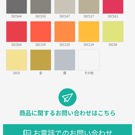
徳島県S社様
DIC544
DIC550
DIC547
DIC517
DIC563
ワンポイントポリ袋 A4サイズ
1000枚
2026年03月09日 08:27
金額が安いのと納期が間に合いそうなのと。
DIC564
DIC159
DIC120
DIC124
DIC58
東京都のお客様
ラミネート紙袋 規格L1サイズ(A4対応)
1000枚
2026年02月26日 15:33
見積りの仕方が明確だったから
DIC9
金
銀
その他
東京都D社様
【オーダー商品】特別ご注文ページ04
1000枚
2026年02月17日 12:18
柔軟かつスピーディーに対応してくれたため
商品に関するお問い合わせはこちら
東京都のお客様
ラミネート紙袋 規格L1サイズ(A4対応)
1000枚
お電話でのお問い合わせ
2026年02月16日 14:47