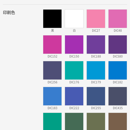
印刷色
黒
白
DIC27
DIC48
DIC152
DIC150
DIC188
DIC580
DIC256
DIC176
DIC179
DIC182
DIC183
DIC222
DIC255
DIC435