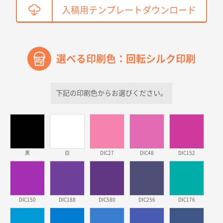
鳥取県T社様
入稿用テンプレートダウンロード
【オーダー商品】特別ご注文ページ04
2150枚
2026年03月30日 15:47
過去に当社の他の営業が注文した経緯があったため
選べる印刷色：回転シルク印刷
青森県D社様
ラミネート紙袋 規格S1サイズ(A5対応)
500枚
2026年03月26日 17:31
下記の印刷色からお選びください。
価格が安い
三重県S社様
スタンダードメモ100P
500枚
2026年03月23日 11:22
黒
白
DIC27
DIC48
DIC152
希望の商品、値段であった。いぜん注文したことがあ
るため、
東京都株社様
DIC150
DIC188
DIC580
DIC256
DIC176
ECOワンポイントポリ袋 A4サイズ（白）
500枚
2026年03月19日 18:57