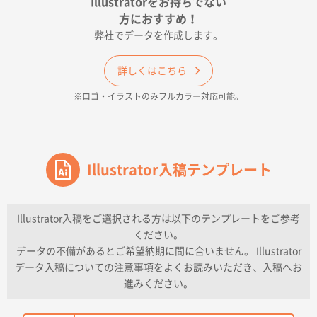
Illustratorをお持ちでない
印刷色が豊富であったため
方におすすめ！
弊社でデータを作成します。
和歌山県H社様
ECO OPPワンポイントポリ袋 A4サイズ（透明）
詳しくはこちら
500枚
※ロゴ・イラストのみフルカラー対応可能。
2026年04月16日 14:31
価格と納期
東京都のお客様
ワンポイントポリ袋 A4サイズ
Illustrator入稿テンプレート
1000枚
2026年04月16日 11:41
納期が早い
Illustrator入稿をご選択される方は以下のテンプレートをご参考
ください。
東京都K社様
データの不備があるとご希望納期に間に合いません。 Illustrator
ワンポイントポリ袋 A4サイズ
300枚
データ入稿についての注意事項をよくお読みいただき、入稿へお
2026年04月01日 16:32
進みください。
こちらの需要にあったので