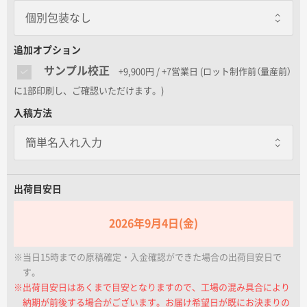
名入れグループサイト
個別包装なし
個別包装なし
追加オプション
サンプル校正
+9,900円 / +7営業日
(ロット制作前（量産前）
包装紙
に1部印刷し、ご確認いただけます。)
一個あたり+80.00円 / 5日出荷
入稿方法
個別に包装紙を巻いてお届けします
のし巻き
一個あたり+20.00円 / 5日出荷
個別に商品にのしを巻きます
出荷目安日
包装紙+のし巻き
一個あたり+100.00円 / 5日出荷
2026年9月4日(金)
包装紙で包んだ後に外のしをします
※当日15時までの原稿確定・入金確認ができた場合の出荷目安日で
す。
※出荷目安日はあくまで目安となりますので、工場の混み具合により
納期が前後する場合がございます。お届け希望日が既にお決まりの