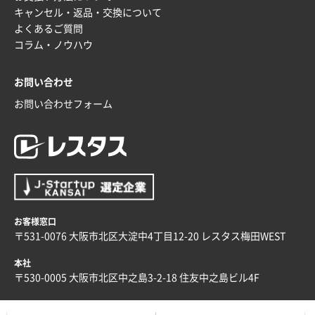
キャンセル・返品・交換について
埼玉県G社様
よくあるご質問
ラミネート紙袋 規格L4サイズ(B4対応)
1000枚
コラム・ノウハウ
2025年12月04日 17:34
値段が安かった。
お問い合わせ
お問い合わせフォーム
兵庫県のお客様
スタンダードメモ100P
100枚
2025年12月02日 23:00
ロゴが入れられること
大阪府E社様
ECOワンポイントポリ袋 A4サイズ（白）
1000枚
お客様窓口
2025年11月28日 15:13
〒531-0076 大阪市北区大淀中4丁目12-20 レスタス梅田WEST
他部署のスタッフからの指示
本社
兵庫県S社様
〒530-0005 大阪市北区中之島3-2-18 住友中之島ビル4F
A4箔押し名入れクリアファイル
300枚
2025年11月27日 10:45