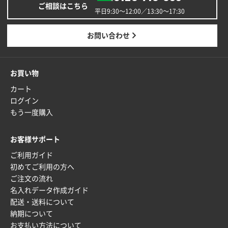
ご相談はこちら
安い
平日9:30〜12:00／13:30〜17:30
東京都M社様
お問い合わせ
ワンポイント箔押し紙袋 M横サイズ(A4対応)
100
枚
2025年12月22日 03:31
お買い物
価格と納期が希望に合ったから
カート
ログイン
神奈川県S社様
もう一度購入
ワンポイント箔押し紙袋 M横サイズ(A4対応)
500
枚
お客様サポート
2025年12月16日 10:39
ご利用ガイド
短納期対応が素晴らしい
初めてご利用の方へ
ご注文の流れ
富山県O社様
名入れデータ作成ガイド
uni ジェットストリーム 07
100枚
配送・送料について
2025年12月09日 14:04
納期について
安い、早い
お支払い方法について