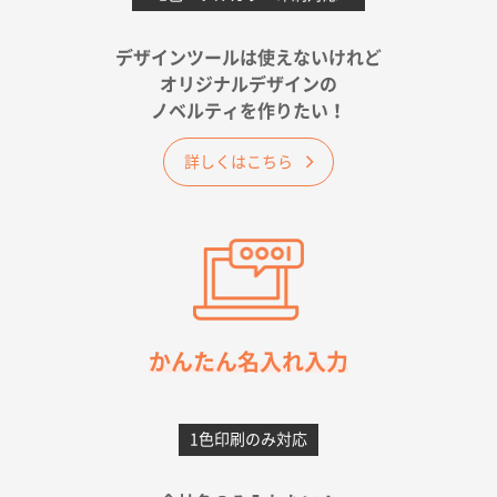
金額は当然のことですが、ネットからの注文しやすさ
が決め手です
デザインツールは使えないけれど
オリジナルデザインの
佐賀県A社様
ノベルティを作りたい！
ベーシックサコッシュ
1000枚
2026年05月23日 16:24
詳しくはこちら
希望の商品（今回発注分）が一番安かったため
東京都M社様
ワンポイント箔押し紙袋 M横サイズ(A4対応)
100
枚
2026年05月21日 12:56
簡単そだったら
かんたん名入れ入力
愛知県F社様
カームメタル
300枚
1色印刷のみ対応
2026年05月19日 12:05
種類の豊富さと価格