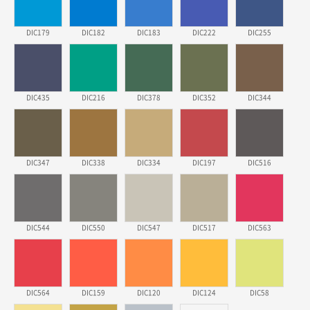
他のサイトにない商品があったから。
DIC179
DIC182
DIC183
DIC222
DIC255
埼玉県のお客様
ポリ袋 手穴A4サイズ
5000枚
2026年03月18日 14:12
安そうだった
DIC435
DIC216
DIC378
DIC352
DIC344
東京都のお客様
ワンポイントポリ袋 B4サイズ
1000枚
2026年03月17日 19:11
DIC347
DIC338
DIC334
DIC197
DIC516
実績が多そうでお安いようだったので
徳島県S社様
DIC544
DIC550
DIC547
DIC517
DIC563
ワンポイントポリ袋 A4サイズ
1000枚
2026年03月09日 08:27
金額が安いのと納期が間に合いそうなのと。
DIC564
DIC159
DIC120
DIC124
DIC58
東京都のお客様