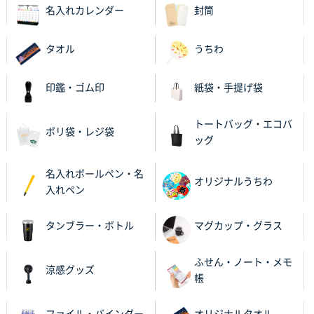
名入れカレンダー
封筒
以前発注しているので、データが残っている点が良か
ったので
タオル
うちわ
栃木県M社様
ビオトープデスクメモ100P
100枚
印鑑・ゴム印
紙袋・手提げ袋
2025年11月25日 16:41
前回同様、安心できるから
トートバッグ・エコバ
ポリ袋・レジ袋
ッグ
茨城県G社様
uni ジェットストリーム 05
300枚
名入れボールペン・名
2025年11月21日 16:39
オリジナルうちわ
入れペン
何度か注文していて、満足していたから
タンブラー・ボトル
マグカップ・グラス
神奈川県のお客様
のしメモ100P
800枚
ふせん・ノート・メモ
2025年11月18日 13:29
涼感グッズ
帳
のし文言が変更できたのと価格。