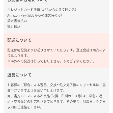
広島県(社様
タッチペン付3色+1色スリムペン（再生ABS）
500
クレジットカード決済（WEBからの注文時のみ）
枚
Amazon Pay（WEBからの注文時のみ）
2026年01月27日 13:12
請求書後払い
毎年注文しており、信頼できるから。出来上がりも満
銀行振込
足している。
配送について
熊本県S社様
ぺんてる ビクーニャフィール
1000枚
配送は宅配便よりお送りさせていただきます。運送会社は商品によ
2026年01月26日 15:45
り異なります。
印刷範囲が広かったから、取扱商品
※海外への発送は行っておりません。予めご了承ください。
新潟県R社様
返品について
ワンポイントポリ袋 A4サイズ
1000枚
2026年01月16日 10:53
お客様のご都合による返品、交換や注文完了後のキャンセルはご容
赦下さいますようお願い申し上げます。
納期が比較的短く、ロット数が豊富に選べて価格が安
尚、当方のミスによる不良品（欠損、印刷のミス等）は、早急に返
かったため
品・交換などの対応をさせて頂きます。その場合、到着日より７日
以内にご連絡を下さい。
山口県P社様