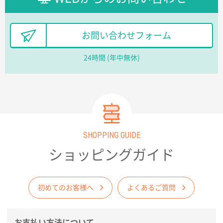
てお願いできます。
長野県R社様
お問い合わせフォーム
陶器マグストレートラウンドリップ
100枚
2026年02月09日 14:27
24時間 (年中無休)
コップの形
愛知県株社様
厚手コットンA4フラットトート ナチュラル
600
枚
2026年02月03日 18:12
SHOPPING GUIDE
商品がよさそうだったから
ショッピングガイド
東京都N社様
コットンバッグM(B4対応)
200枚
2026年01月29日 11:46
初めてのお客様へ
よくあるご質問
商品情報の正確な記載、スムーズなシステム対応
お支払い方法について