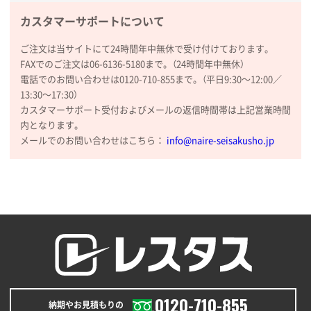
【トートバッグ・エコバッグ】特別ご注文ページ
カスタマーサポートについて
③
1枚
2026年01月09日 13:48
ご注文は当サイトにて24時間年中無休で受け付けております。
希望の商品の取り扱いがあったので
FAXでのご注文は06-6136-5180まで。（24時間年中無休）
電話でのお問い合わせは0120-710-855まで。（平日9:30〜12:00／
大阪府のお客様
13:30〜17:30）
厚手コットンマチ付トートL ナチュラル(A4対応)
カスタマーサポート受付およびメールの返信時間帯は上記営業時間
200枚
内となります。
2025年12月25日 13:33
メールでのお問い合わせはこちら：
info@naire-seisakusho.jp
いつもきちんとしてる。
福島県W社様
A4バインダー(2ツ折)
300枚
2025年12月24日 14:43
以前の注文も含め価格と品質
青森県K社様
ワンポイントポリ袋 A4サイズ
1000枚
0120-710-855
納期やお見積もりの
2025年12月24日 13:22