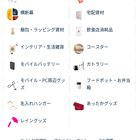
紹介されたから
横断幕
宅配資材
大分県Y社様
不織布スクエアトート(A4サイズ)
300枚
梱包・ラッピング資材
飲食店消耗品
2025年10月28日 17:10
バリエーション
インテリア・生活雑貨
コースター
岡山県K社様
ワンポイントポリ袋 A4サイズ
1000枚
モバイルバッテリー
カトラリー
2025年10月28日 09:06
サイトが見やすい
モバイル・PC周辺グッ
フードポット・お弁当
ズ
箱
東京都N社様
ワンポイントポリ袋 A4サイズ
700枚
名入れハンガー
あったかグッズ
2025年10月16日 11:34
サイト構成が解りやすかったから
レイングッズ
東京都J社様
ブックメモ付箋
200枚