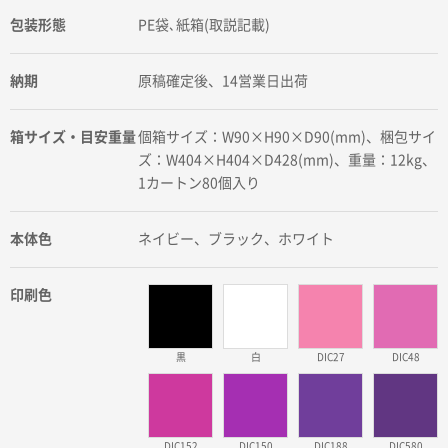
包装形態
PE袋､紙箱(取説記載)
納期
原稿確定後、14営業日出荷
箱サイズ・目安重量
個箱サイズ：W90×H90×D90(mm)、梱包サイ
ズ：W404×H404×D428(mm)、重量：12kg、
1カートン80個入り
本体色
ネイビー、ブラック、ホワイト
印刷色
黒
白
DIC27
DIC48
DIC152
DIC150
DIC188
DIC580