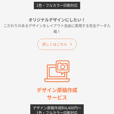
1色・フルカラー印刷対応
千葉県A社様
フレキソレジ袋 Uバッグ 35号
5000枚
オリジナルデザインにしたい！
2026年06月19日 09:41
こだわりのあるデザインをレイアウト自由に表現する完全データ入
価格 大丈夫そうな会社に見えた
稿！
大阪府のお客様
詳しくはこちら
A4フルカラークリアファイル
1000枚
2026年06月11日 14:46
前回使用して良かった。
高知県I社様
【ポリ】特別ご注文ページ
1000枚
2026年06月08日 17:38
対応の速さ、丁寧さ、提案など
デザイン原稿作成
サービス
愛媛県S社様
不織布フラットバッグ（A4縦サイズ）
1000枚
デザイン原稿作成料4,400円〜
1色・フルカラー印刷対応
2026年05月25日 15:10