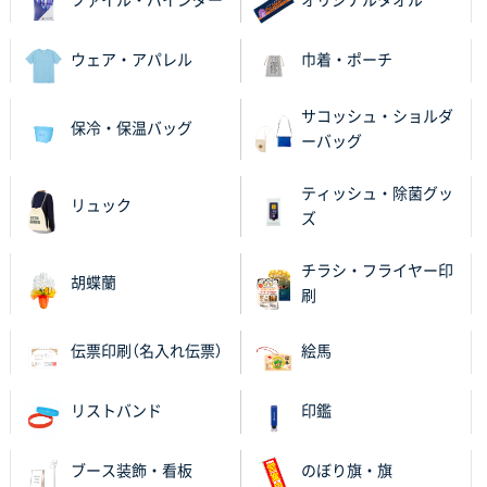
ファイル・バインダー
オリジナルタオル
千葉県M社様
ワンポイント箔押し紙袋 Sサイズ(A5対応)
100枚
2025年11月06日 14:57
ウェア・アパレル
巾着・ポーチ
営業ご担当者さまより、ご丁寧なサポートをいただ
き、他のネット印刷サービスよりも安心して購入まで
サコッシュ・ショルダ
保冷・保温バッグ
進められました。
ーバッグ
大阪府V社様
ティッシュ・除菌グッ
リュック
【ポリ袋】特別ご注文ページ
3000枚
ズ
2025年11月06日 14:21
昨年利用した時に、納期と金額面でかなり業者さんを
チラシ・フライヤー印
胡蝶蘭
比較して決めさせていただきました。 昨年注文分も、
刷
納期がギリギリだったにも関わらず、丁寧に対応して
頂きました。 今回も無理を言っておりますが、丁寧な
伝票印刷（名入れ伝票）
絵馬
対応を頂いており助かっております。
リストバンド
印鑑
和歌山県S社様
レギュラーのぼり（W600mm×H1800mm）
4枚
2025年11月05日 11:13
ブース装飾・看板
のぼり旗・旗