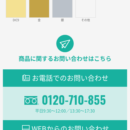
ラミネート紙袋 規格L1サイズ(A4対応)
1000枚
2026年02月26日 15:33
見積りの仕方が明確だったから
DIC9
金
銀
その他
東京都D社様
【オーダー商品】特別ご注文ページ04
1000枚
2026年02月17日 12:18
柔軟かつスピーディーに対応してくれたため
商品に関するお問い合わせはこちら
東京都のお客様
ラミネート紙袋 規格L1サイズ(A4対応)
1000枚
お電話でのお問い合わせ
2026年02月16日 14:47
分かりやすく、予算に近かったため
0120-710-855
大阪府F社様
【オーダー商品】特別ご注文ページ04
1枚
平日9:30〜12:00／13:30〜17:30
2026年02月13日 22:10
レスタスさんでは以前、自社封筒を製作していただき
ました早く、安く、丁寧につくられているので安心し
WEBからのお問い合わせ