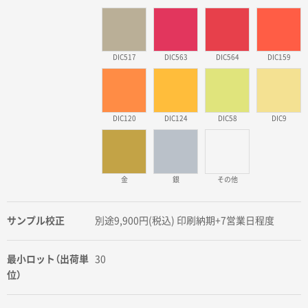
DIC517
DIC563
DIC564
DIC159
DIC120
DIC124
DIC58
DIC9
金
銀
その他
サンプル校正
別途9,900円(税込) 印刷納期+7営業日程度
最小ロット（出荷単
30
位）