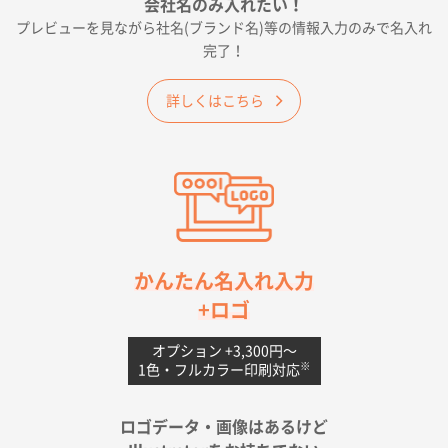
会社名のみ入れたい！
プレビューを見ながら社名(ブランド名)等の情報入力のみで名入れ
大阪府E社様
完了！
ワンポイントポリ袋 A4サイズ
1000枚
2026年04月25日 17:53
詳しくはこちら
納期が早そうだった
愛知県S社様
ワンポイントポリ袋 A4サイズ(黒)
1000枚
2026年04月20日 14:28
お値打ちだったので
茨城県G社様
かんたん名入れ入力
uni ジェットストリーム 05
300枚
+ロゴ
2026年04月18日 16:40
値段と注文のしやすさ
オプション +3,300円〜
※
1色・フルカラー印刷対応
宮崎県Y社様
ポリ袋 手穴A4サイズ
5000枚
ロゴデータ・画像はあるけど
2026年04月17日 09:28