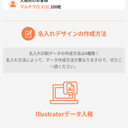
大阪府のお客様
マルチクロス(S)
200枚
2026年07月14日 13:26
原稿データ流用が可能で価格が妥当なこと
名入れデザインの作成方法
兵庫県のお客様
チケットホルダー ダブルポケット
1000枚
2026年07月13日 10:50
名入れ印刷データの作成方法は4種類！
上記のとおりです。
名入れ方法によって、データ作成方法が異なりますので、ぜひご
一読ください。
愛知県I社様
【オーダー商品】特別ご注文ページ04
3000枚
2026年07月03日 09:23
柳さんの対応が素晴らしかった。
千葉県A社様
フレキソレジ袋 Uバッグ 35号
5000枚
Illustratorデータ入稿
2026年06月28日 15:14
前回購入したので