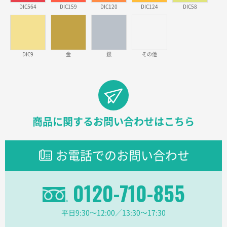
DIC564
DIC159
DIC120
DIC124
DIC58
東京都のお客様
ラミネート紙袋 規格L1サイズ(A4対応)
1000枚
2026年02月26日 15:33
見積りの仕方が明確だったから
DIC9
金
銀
その他
東京都D社様
【オーダー商品】特別ご注文ページ04
1000枚
2026年02月17日 12:18
柔軟かつスピーディーに対応してくれたため
商品に関するお問い合わせはこちら
東京都のお客様
ラミネート紙袋 規格L1サイズ(A4対応)
1000枚
お電話でのお問い合わせ
2026年02月16日 14:47
分かりやすく、予算に近かったため
0120-710-855
大阪府F社様
【オーダー商品】特別ご注文ページ04
1枚
平日9:30〜12:00／13:30〜17:30
2026年02月13日 22:10