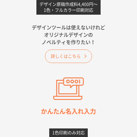
不織布フラットバッグ（A4縦サイズ）
1000枚
デザイン原稿作成料4,400円〜
1色・フルカラー印刷対応
2026年05月25日 15:10
金額は当然のことですが、ネットからの注文しやすさ
が決め手です
デザインツールは使えないけれど
オリジナルデザインの
佐賀県A社様
ノベルティを作りたい！
ベーシックサコッシュ
1000枚
2026年05月23日 16:24
詳しくはこちら
希望の商品（今回発注分）が一番安かったため
東京都M社様
ワンポイント箔押し紙袋 M横サイズ(A4対応)
100
枚
2026年05月21日 12:56
簡単そだったら
かんたん名入れ入力
愛知県F社様
カームメタル
300枚
1色印刷のみ対応
2026年05月19日 12:05