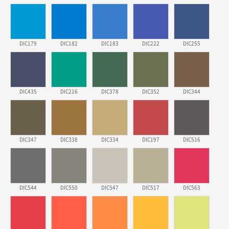
ECOワンポイントポリ袋 A4サイズ（白）
500枚
2026年03月19日 18:57
他のサイトにない商品があったから。
DIC179
DIC182
DIC183
DIC222
DIC255
埼玉県のお客様
ポリ袋 手穴A4サイズ
5000枚
2026年03月18日 14:12
安そうだった
DIC435
DIC216
DIC378
DIC352
DIC344
東京都のお客様
ワンポイントポリ袋 B4サイズ
1000枚
2026年03月17日 19:11
DIC347
DIC338
DIC334
DIC197
DIC516
実績が多そうでお安いようだったので
徳島県S社様
DIC544
DIC550
DIC547
DIC517
DIC563
ワンポイントポリ袋 A4サイズ
1000枚
2026年03月09日 08:27
金額が安いのと納期が間に合いそうなのと。