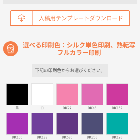
鳥取県T社様
入稿用テンプレートダウンロード
【オーダー商品】特別ご注文ページ04
2150枚
2026年03月30日 15:47
過去に当社の他の営業が注文した経緯があったため
選べる印刷色：シルク単色印刷、熱転写
フルカラー印刷
青森県D社様
ラミネート紙袋 規格S1サイズ(A5対応)
500枚
2026年03月26日 17:31
下記の印刷色からお選びください。
価格が安い
三重県S社様
スタンダードメモ100P
500枚
2026年03月23日 11:22
黒
白
DIC27
DIC48
DIC152
希望の商品、値段であった。いぜん注文したことがあ
るため、
東京都株社様
DIC150
DIC188
DIC580
DIC256
DIC176