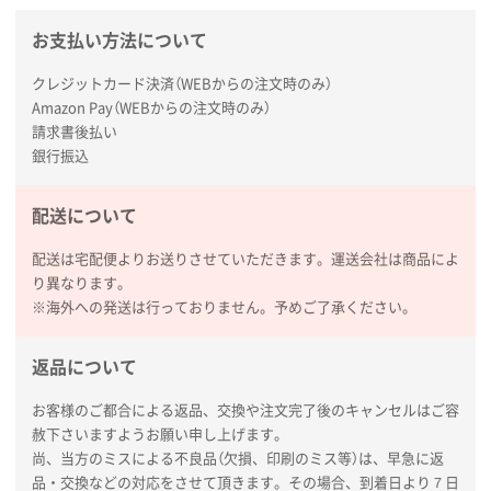
お支払い方法について
広島県(社様
タッチペン付3色+1色スリムペン（再生ABS）
500
クレジットカード決済（WEBからの注文時のみ）
枚
Amazon Pay（WEBからの注文時のみ）
2026年01月27日 13:12
請求書後払い
毎年注文しており、信頼できるから。出来上がりも満
銀行振込
足している。
配送について
熊本県S社様
ぺんてる ビクーニャフィール
1000枚
配送は宅配便よりお送りさせていただきます。運送会社は商品によ
2026年01月26日 15:45
り異なります。
印刷範囲が広かったから、取扱商品
※海外への発送は行っておりません。予めご了承ください。
新潟県R社様
返品について
ワンポイントポリ袋 A4サイズ
1000枚
2026年01月16日 10:53
お客様のご都合による返品、交換や注文完了後のキャンセルはご容
赦下さいますようお願い申し上げます。
納期が比較的短く、ロット数が豊富に選べて価格が安
尚、当方のミスによる不良品（欠損、印刷のミス等）は、早急に返
かったため
品・交換などの対応をさせて頂きます。その場合、到着日より７日