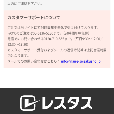
以内にご連絡を下さい。
山口県P社様
【トートバッグ・エコバッグ】特別ご注文ページ
カスタマーサポートについて
③
1枚
2026年01月09日 13:48
ご注文は当サイトにて24時間年中無休で受け付けております。
希望の商品の取り扱いがあったので
FAXでのご注文は06-6136-5180まで。（24時間年中無休）
電話でのお問い合わせは0120-710-855まで。（平日9:30〜12:00／
大阪府のお客様
13:30〜17:30）
厚手コットンマチ付トートL ナチュラル(A4対応)
カスタマーサポート受付およびメールの返信時間帯は上記営業時間
200枚
内となります。
2025年12月25日 13:33
メールでのお問い合わせはこちら：
info@naire-seisakusho.jp
いつもきちんとしてる。
福島県W社様
A4バインダー(2ツ折)
300枚
2025年12月24日 14:43
以前の注文も含め価格と品質
青森県K社様