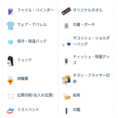
ファイル・バインダー
オリジナルタオル
千葉県M社様
ワンポイント箔押し紙袋 Sサイズ(A5対応)
100枚
2025年11月06日 14:57
ウェア・アパレル
巾着・ポーチ
営業ご担当者さまより、ご丁寧なサポートをいただ
き、他のネット印刷サービスよりも安心して購入まで
サコッシュ・ショルダ
保冷・保温バッグ
進められました。
ーバッグ
大阪府V社様
ティッシュ・除菌グッ
リュック
【ポリ袋】特別ご注文ページ
3000枚
ズ
2025年11月06日 14:21
昨年利用した時に、納期と金額面でかなり業者さんを
チラシ・フライヤー印
胡蝶蘭
比較して決めさせていただきました。 昨年注文分も、
刷
納期がギリギリだったにも関わらず、丁寧に対応して
頂きました。 今回も無理を言っておりますが、丁寧な
伝票印刷（名入れ伝票）
絵馬
対応を頂いており助かっております。
リストバンド
印鑑
和歌山県S社様
レギュラーのぼり（W600mm×H1800mm）
4枚