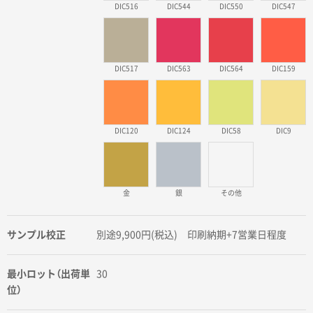
DIC516
DIC544
DIC550
DIC547
DIC517
DIC563
DIC564
DIC159
DIC120
DIC124
DIC58
DIC9
金
銀
その他
サンプル校正
別途9,900円(税込) 印刷納期+7営業日程度
最小ロット（出荷単
30
位）