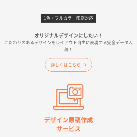
前回購入したので
1色・フルカラー印刷対応
千葉県A社様
フレキソレジ袋 Uバッグ 35号
5000枚
オリジナルデザインにしたい！
2026年06月19日 09:41
こだわりのあるデザインをレイアウト自由に表現する完全データ入
価格 大丈夫そうな会社に見えた
稿！
大阪府のお客様
詳しくはこちら
A4フルカラークリアファイル
1000枚
2026年06月11日 14:46
前回使用して良かった。
高知県I社様
【ポリ】特別ご注文ページ
1000枚
2026年06月08日 17:38
対応の速さ、丁寧さ、提案など
デザイン原稿作成
サービス
愛媛県S社様