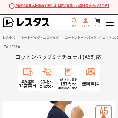
【令和8年熊本地震の影響による配送遅延・お届け停止のお知らせ】
レスタス
トートバッグ・エコバッグ
コットントートバッグ
コットンバッ
TW-1328-01
コットンバッグS ナチュラル(A5対応)
1点あたり最安
最短発送
30枚〜
187円〜
送料無料
14営業日
ご注文OK!
（印刷料込・税込）
商品を探す