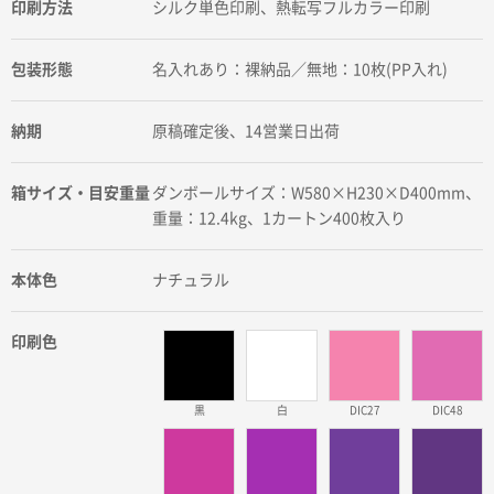
印刷方法
シルク単色印刷、熱転写フルカラー印刷
包装形態
名入れあり：裸納品／無地：10枚(PP入れ)
納期
原稿確定後、14営業日出荷
箱サイズ・目安重量
ダンボールサイズ：W580×H230×D400mm、
重量：12.4kg、1カートン400枚入り
本体色
ナチュラル
印刷色
黒
白
DIC27
DIC48