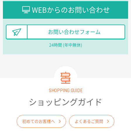
レスタスさんでは以前、自社封筒を製作していただき
ました早く、安く、丁寧につくられているので安心し
WEBからのお問い合わせ
てお願いできます。
長野県R社様
お問い合わせフォーム
陶器マグストレートラウンドリップ
100枚
2026年02月09日 14:27
24時間 (年中無休)
コップの形
愛知県株社様
厚手コットンA4フラットトート ナチュラル
600
枚
2026年02月03日 18:12
SHOPPING GUIDE
商品がよさそうだったから
ショッピングガイド
東京都N社様
コットンバッグM(B4対応)
200枚
2026年01月29日 11:46
初めてのお客様へ
よくあるご質問
商品情報の正確な記載、スムーズなシステム対応