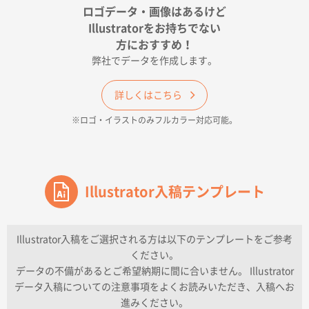
ポリ袋 手穴A4サイズ
5000枚
ロゴデータ・画像はあるけど
2026年04月17日 09:28
Illustratorをお持ちでない
印刷色が豊富であったため
方におすすめ！
弊社でデータを作成します。
和歌山県H社様
ECO OPPワンポイントポリ袋 A4サイズ（透明）
詳しくはこちら
500枚
※ロゴ・イラストのみフルカラー対応可能。
2026年04月16日 14:31
価格と納期
東京都のお客様
ワンポイントポリ袋 A4サイズ
Illustrator入稿テンプレート
1000枚
2026年04月16日 11:41
納期が早い
Illustrator入稿をご選択される方は以下のテンプレートをご参考
ください。
東京都K社様
データの不備があるとご希望納期に間に合いません。 Illustrator
ワンポイントポリ袋 A4サイズ
300枚
データ入稿についての注意事項をよくお読みいただき、入稿へお
2026年04月01日 16:32
進みください。
こちらの需要にあったので