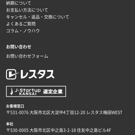
納期について
安い、早い
お支払い方法について
キャンセル・返品・交換について
埼玉県G社様
よくあるご質問
ラミネート紙袋 規格L4サイズ(B4対応)
1000枚
コラム・ノウハウ
2025年12月04日 17:34
値段が安かった。
お問い合わせ
お問い合わせフォーム
兵庫県のお客様
スタンダードメモ100P
100枚
2025年12月02日 23:00
ロゴが入れられること
大阪府E社様
ECOワンポイントポリ袋 A4サイズ（白）
1000枚
お客様窓口
2025年11月28日 15:13
〒531-0076 大阪市北区大淀中4丁目12-20 レスタス梅田WEST
他部署のスタッフからの指示
本社
兵庫県S社様
〒530-0005 大阪市北区中之島3-2-18 住友中之島ビル4F