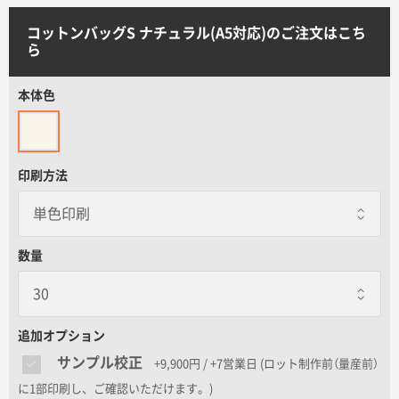
サイトメニュー
コットンバッグS ナチュラル(A5対応)のご注文はこち
ら
初めての方へ
本体色
ご注文の流れ
印刷方法
お見積書の作成方法
データ入稿ガイド
数量
再注文について
追加オプション
よくあるご質問
サンプル校正
+9,900円 / +7営業日
(ロット制作前（量産前）
に1部印刷し、ご確認いただけます。)