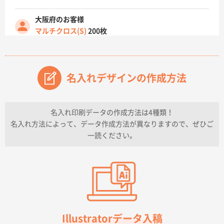
大阪府のお客様
マルチクロス(S)
200枚
2026年07月14日 13:26
原稿データ流用が可能で価格が妥当なこと
名入れデザインの作成方法
兵庫県のお客様
チケットホルダー ダブルポケット
1000枚
2026年07月13日 10:50
名入れ印刷データの作成方法は4種類！
上記のとおりです。
名入れ方法によって、データ作成方法が異なりますので、ぜひご
一読ください。
愛知県I社様
【オーダー商品】特別ご注文ページ04
3000枚
2026年07月03日 09:23
柳さんの対応が素晴らしかった。
千葉県A社様
フレキソレジ袋 Uバッグ 35号
5000枚
Illustratorデータ入稿
2026年06月28日 15:14