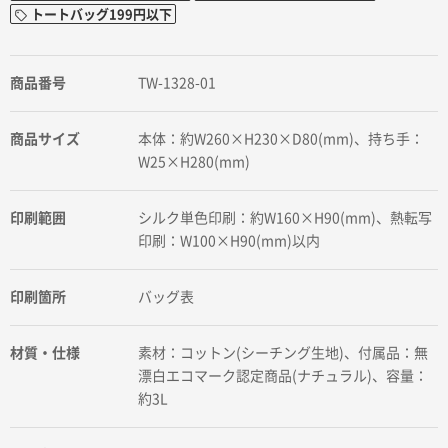
トートバッグ199円以下
商品番号
TW-1328-01
商品サイズ
本体：約W260×H230×D80(mm)、持ち手：
W25×H280(mm)
印刷範囲
シルク単色印刷：約W160×H90(mm)、熱転写
印刷：W100×H90(mm)以内
印刷箇所
バッグ表
材質・仕様
素材：コットン(シーチング生地)、付属品：無
漂白エコマーク認定商品(ナチュラル)、容量：
約3L