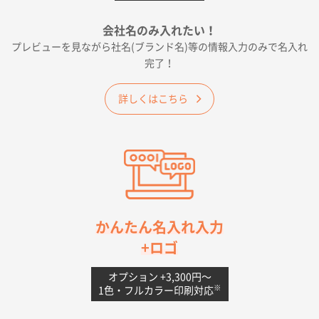
種類の豊富さと価格
会社名のみ入れたい！
プレビューを見ながら社名(ブランド名)等の情報入力のみで名入れ
大阪府E社様
完了！
ワンポイントポリ袋 A4サイズ
1000枚
2026年04月25日 17:53
詳しくはこちら
納期が早そうだった
愛知県S社様
ワンポイントポリ袋 A4サイズ(黒)
1000枚
2026年04月20日 14:28
お値打ちだったので
茨城県G社様
かんたん名入れ入力
uni ジェットストリーム 05
300枚
+ロゴ
2026年04月18日 16:40
値段と注文のしやすさ
オプション +3,300円〜
※
1色・フルカラー印刷対応
宮崎県Y社様