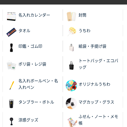
A4箔押し名入れクリアファイル
300枚
2025年11月27日 10:45
名入れカレンダー
封筒
以前発注しているので、データが残っている点が良か
ったので
タオル
うちわ
栃木県M社様
ビオトープデスクメモ100P
100枚
印鑑・ゴム印
紙袋・手提げ袋
2025年11月25日 16:41
前回同様、安心できるから
トートバッグ・エコバ
ポリ袋・レジ袋
ッグ
茨城県G社様
uni ジェットストリーム 05
300枚
名入れボールペン・名
2025年11月21日 16:39
オリジナルうちわ
入れペン
何度か注文していて、満足していたから
タンブラー・ボトル
マグカップ・グラス
神奈川県のお客様
のしメモ100P
800枚
ふせん・ノート・メモ
2025年11月18日 13:29
涼感グッズ
帳
のし文言が変更できたのと価格。