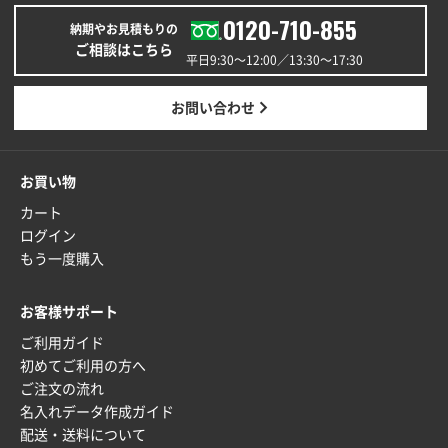
ワンポイントポリ袋 A4サイズ
1000枚
0120-710-855
納期やお見積もりの
2025年12月24日 13:22
ご相談はこちら
安い
平日9:30〜12:00／13:30〜17:30
東京都M社様
お問い合わせ
ワンポイント箔押し紙袋 M横サイズ(A4対応)
100
枚
2025年12月22日 03:31
お買い物
価格と納期が希望に合ったから
カート
ログイン
神奈川県S社様
もう一度購入
ワンポイント箔押し紙袋 M横サイズ(A4対応)
500
枚
お客様サポート
2025年12月16日 10:39
ご利用ガイド
短納期対応が素晴らしい
初めてご利用の方へ
ご注文の流れ
富山県O社様
名入れデータ作成ガイド
uni ジェットストリーム 07
100枚
配送・送料について
2025年12月09日 14:04