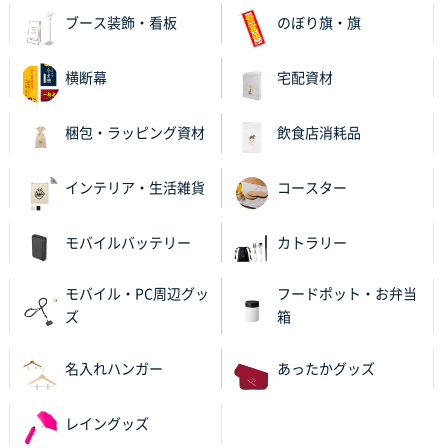
2025年11月05日 11:13
ブース装飾・看板
のぼり旗・旗
紹介されたから
横断幕
宅配資材
大分県Y社様
不織布スクエアトート(A4サイズ)
300枚
梱包・ラッピング資材
飲食店消耗品
2025年10月28日 17:10
バリエーション
インテリア・生活雑貨
コースター
岡山県K社様
ワンポイントポリ袋 A4サイズ
1000枚
モバイルバッテリー
カトラリー
2025年10月28日 09:06
サイトが見やすい
モバイル・PC周辺グッ
フードポット・お弁当
ズ
箱
東京都N社様
ワンポイントポリ袋 A4サイズ
700枚
名入れハンガー
あったかグッズ
2025年10月16日 11:34
サイト構成が解りやすかったから
レイングッズ