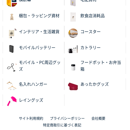
大分県Y社様
不織布スクエアトート(A4サイズ)
300枚
梱包・ラッピング資材
飲食店消耗品
2025年10月28日 17:10
バリエーション
インテリア・生活雑貨
コースター
岡山県K社様
ワンポイントポリ袋 A4サイズ
1000枚
モバイルバッテリー
カトラリー
2025年10月28日 09:06
サイトが見やすい
モバイル・PC周辺グッ
フードポット・お弁当
ズ
箱
東京都N社様
ワンポイントポリ袋 A4サイズ
700枚
名入れハンガー
あったかグッズ
2025年10月16日 11:34
サイト構成が解りやすかったから
レイングッズ
東京都J社様
ブックメモ付箋
200枚
サイト利用規約
プライバシーポリシー
会社概要
2025年10月16日 10:30
特定商取引に基づく表記