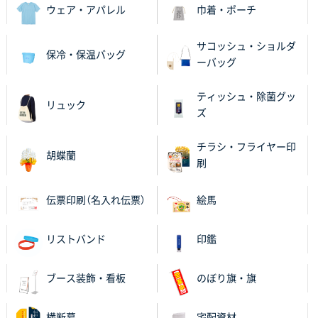
2025年11月06日 14:57
ウェア・アパレル
巾着・ポーチ
営業ご担当者さまより、ご丁寧なサポートをいただ
き、他のネット印刷サービスよりも安心して購入まで
サコッシュ・ショルダ
保冷・保温バッグ
進められました。
ーバッグ
大阪府V社様
ティッシュ・除菌グッ
リュック
【ポリ袋】特別ご注文ページ
3000枚
ズ
2025年11月06日 14:21
昨年利用した時に、納期と金額面でかなり業者さんを
チラシ・フライヤー印
胡蝶蘭
比較して決めさせていただきました。 昨年注文分も、
刷
納期がギリギリだったにも関わらず、丁寧に対応して
頂きました。 今回も無理を言っておりますが、丁寧な
伝票印刷（名入れ伝票）
絵馬
対応を頂いており助かっております。
リストバンド
印鑑
和歌山県S社様
レギュラーのぼり（W600mm×H1800mm）
4枚
2025年11月05日 11:13
ブース装飾・看板
のぼり旗・旗
紹介されたから
横断幕
宅配資材