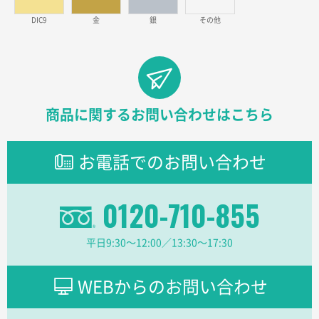
見積りの仕方が明確だったから
DIC9
金
銀
その他
東京都D社様
【オーダー商品】特別ご注文ページ04
1000枚
2026年02月17日 12:18
柔軟かつスピーディーに対応してくれたため
商品に関するお問い合わせはこちら
東京都のお客様
ラミネート紙袋 規格L1サイズ(A4対応)
1000枚
お電話でのお問い合わせ
2026年02月16日 14:47
分かりやすく、予算に近かったため
0120-710-855
大阪府F社様
【オーダー商品】特別ご注文ページ04
1枚
平日9:30〜12:00／13:30〜17:30
2026年02月13日 22:10
レスタスさんでは以前、自社封筒を製作していただき
ました早く、安く、丁寧につくられているので安心し
WEBからのお問い合わせ
てお願いできます。