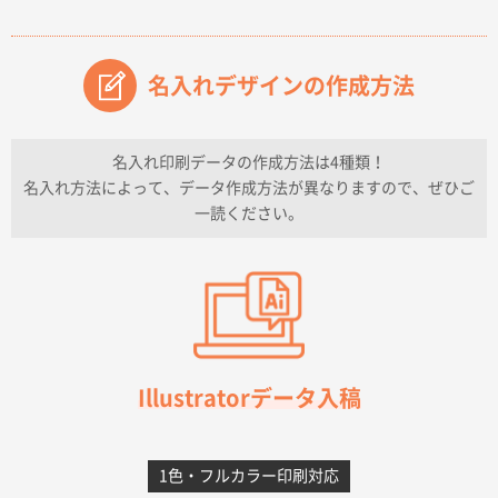
2026年07月14日 13:26
原稿データ流用が可能で価格が妥当なこと
名入れデザインの作成方法
兵庫県のお客様
チケットホルダー ダブルポケット
1000枚
2026年07月13日 10:50
名入れ印刷データの作成方法は4種類！
上記のとおりです。
名入れ方法によって、データ作成方法が異なりますので、ぜひご
一読ください。
愛知県I社様
【オーダー商品】特別ご注文ページ04
3000枚
2026年07月03日 09:23
柳さんの対応が素晴らしかった。
千葉県A社様
フレキソレジ袋 Uバッグ 35号
5000枚
Illustratorデータ入稿
2026年06月28日 15:14
前回購入したので
1色・フルカラー印刷対応
千葉県A社様