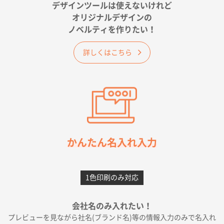
が決め手です
デザインツールは使えないけれど
オリジナルデザインの
佐賀県A社様
ノベルティを作りたい！
ベーシックサコッシュ
1000枚
2026年05月23日 16:24
詳しくはこちら
希望の商品（今回発注分）が一番安かったため
東京都M社様
ワンポイント箔押し紙袋 M横サイズ(A4対応)
100
枚
2026年05月21日 12:56
簡単そだったら
かんたん名入れ入力
愛知県F社様
カームメタル
300枚
1色印刷のみ対応
2026年05月19日 12:05
種類の豊富さと価格
会社名のみ入れたい！
プレビューを見ながら社名(ブランド名)等の情報入力のみで名入れ
大阪府E社様