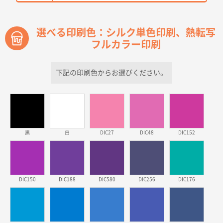
2026年03月30日 15:47
過去に当社の他の営業が注文した経緯があったため
選べる印刷色：シルク単色印刷、熱転写
フルカラー印刷
青森県D社様
ラミネート紙袋 規格S1サイズ(A5対応)
500枚
2026年03月26日 17:31
下記の印刷色からお選びください。
価格が安い
三重県S社様
スタンダードメモ100P
500枚
2026年03月23日 11:22
黒
白
DIC27
DIC48
DIC152
希望の商品、値段であった。いぜん注文したことがあ
るため、
東京都株社様
DIC150
DIC188
DIC580
DIC256
DIC176
ECOワンポイントポリ袋 A4サイズ（白）
500枚
2026年03月19日 18:57
他のサイトにない商品があったから。