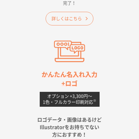
完了！
ワンポイントポリ袋 A4サイズ
1000枚
2026年04月25日 17:53
詳しくはこちら
納期が早そうだった
愛知県S社様
ワンポイントポリ袋 A4サイズ(黒)
1000枚
2026年04月20日 14:28
お値打ちだったので
茨城県G社様
かんたん名入れ入力
uni ジェットストリーム 05
300枚
+ロゴ
2026年04月18日 16:40
値段と注文のしやすさ
オプション +3,300円〜
※
1色・フルカラー印刷対応
宮崎県Y社様
ポリ袋 手穴A4サイズ
5000枚
ロゴデータ・画像はあるけど
2026年04月17日 09:28
Illustratorをお持ちでない
印刷色が豊富であったため
方におすすめ！