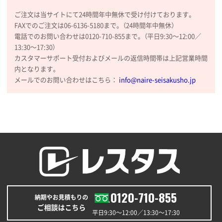
2026年01月09日 13:48
ご注文は当サイトにて24時間年中無休で受け付けております。
希望の商品の取り扱いがあったので
FAXでのご注文は06-6136-5180まで。（24時間年中無休）
電話でのお問い合わせは0120-710-855まで。（平日9:30〜12:00／
大阪府のお客様
13:30〜17:30）
厚手コットンマチ付トートL ナチュラル(A4対応)
カスタマーサポート受付およびメールの返信時間帯は上記営業時間
200枚
内となります。
2025年12月25日 13:33
メールでのお問い合わせはこちら：
info@naire-seisakusho.jp
いつもきちんとしてる。
福島県W社様
A4バインダー(2ツ折)
300枚
2025年12月24日 14:43
以前の注文も含め価格と品質
青森県K社様
ワンポイントポリ袋 A4サイズ
1000枚
0120-710-855
納期やお見積もりの
2025年12月24日 13:22
ご相談はこちら
安い
平日9:30〜12:00／13:30〜17:30