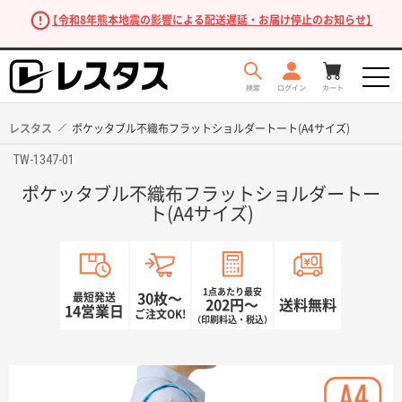
【令和8年熊本地震の影響による配送遅延・お届け停止のお知らせ】
レスタス
ポケッタブル不織布フラットショルダートート(A4サイズ)
TW-1347-01
ポケッタブル不織布フラットショルダートー
ト(A4サイズ)
1点あたり最安
最短発送
30枚〜
202円〜
送料無料
商品を探す
14営業日
ご注文OK!
（印刷料込・税込）