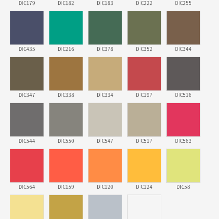
DIC179
DIC182
DIC183
DIC222
DIC255
埼玉県のお客様
ポリ袋 手穴A4サイズ
5000枚
2026年03月18日 14:12
安そうだった
DIC435
DIC216
DIC378
DIC352
DIC344
東京都のお客様
ワンポイントポリ袋 B4サイズ
1000枚
2026年03月17日 19:11
DIC347
DIC338
DIC334
DIC197
DIC516
実績が多そうでお安いようだったので
徳島県S社様
DIC544
DIC550
DIC547
DIC517
DIC563
ワンポイントポリ袋 A4サイズ
1000枚
2026年03月09日 08:27
金額が安いのと納期が間に合いそうなのと。
DIC564
DIC159
DIC120
DIC124
DIC58
東京都のお客様
ラミネート紙袋 規格L1サイズ(A4対応)
1000枚
2026年02月26日 15:33