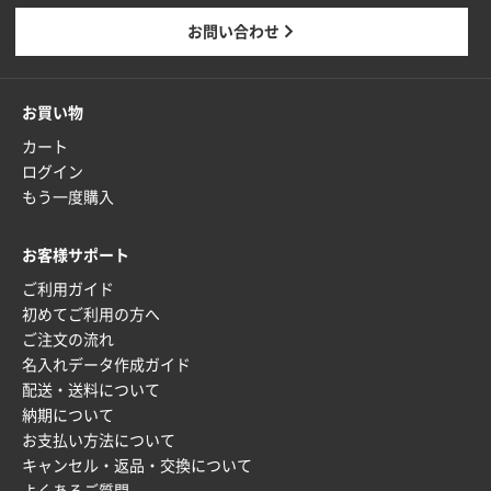
東京都M社様
お問い合わせ
ワンポイント箔押し紙袋 M横サイズ(A4対応)
100
枚
2025年12月22日 03:31
お買い物
価格と納期が希望に合ったから
カート
ログイン
神奈川県S社様
もう一度購入
ワンポイント箔押し紙袋 M横サイズ(A4対応)
500
枚
お客様サポート
2025年12月16日 10:39
ご利用ガイド
短納期対応が素晴らしい
初めてご利用の方へ
ご注文の流れ
富山県O社様
名入れデータ作成ガイド
uni ジェットストリーム 07
100枚
配送・送料について
2025年12月09日 14:04
納期について
安い、早い
お支払い方法について
キャンセル・返品・交換について
埼玉県G社様
よくあるご質問