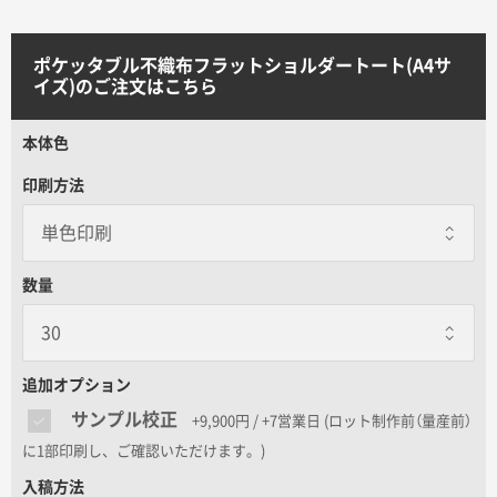
サイトメニュー
ポケッタブル不織布フラットショルダートート(A4サ
初めての方へ
イズ)のご注文はこちら
本体色
ご注文の流れ
印刷方法
お見積書の作成方法
数量
データ入稿ガイド
再注文について
追加オプション
サンプル校正
+9,900円 / +7営業日
(ロット制作前（量産前）
よくあるご質問
に1部印刷し、ご確認いただけます。)
入稿方法