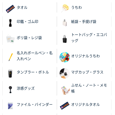
タオル
うちわ
栃木県M社様
ビオトープデスクメモ100P
100枚
印鑑・ゴム印
紙袋・手提げ袋
2025年11月25日 16:41
前回同様、安心できるから
トートバッグ・エコバ
ポリ袋・レジ袋
ッグ
茨城県G社様
uni ジェットストリーム 05
300枚
名入れボールペン・名
2025年11月21日 16:39
オリジナルうちわ
入れペン
何度か注文していて、満足していたから
タンブラー・ボトル
マグカップ・グラス
神奈川県のお客様
のしメモ100P
800枚
ふせん・ノート・メモ
2025年11月18日 13:29
涼感グッズ
帳
のし文言が変更できたのと価格。
ファイル・バインダー
オリジナルタオル
千葉県M社様
ワンポイント箔押し紙袋 Sサイズ(A5対応)
100枚