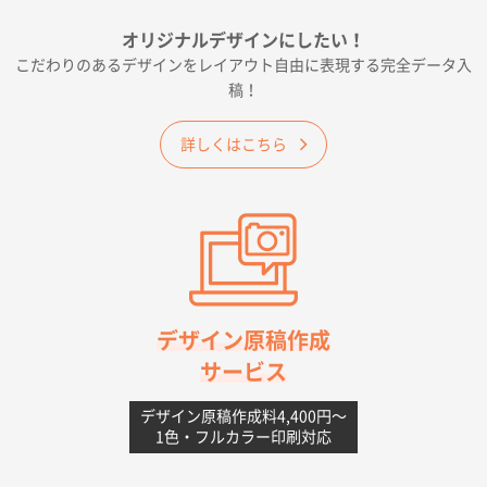
フレキソレジ袋 Uバッグ 35号
5000枚
オリジナルデザインにしたい！
2026年06月19日 09:41
こだわりのあるデザインをレイアウト自由に表現する完全データ入
価格 大丈夫そうな会社に見えた
稿！
大阪府のお客様
詳しくはこちら
A4フルカラークリアファイル
1000枚
2026年06月11日 14:46
前回使用して良かった。
高知県I社様
【ポリ】特別ご注文ページ
1000枚
2026年06月08日 17:38
対応の速さ、丁寧さ、提案など
デザイン原稿作成
サービス
愛媛県S社様
不織布フラットバッグ（A4縦サイズ）
1000枚
デザイン原稿作成料4,400円〜
1色・フルカラー印刷対応
2026年05月25日 15:10
金額は当然のことですが、ネットからの注文しやすさ