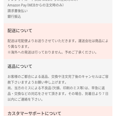
枚
Amazon Pay（WEBからの注文時のみ）
2026年01月27日 13:12
請求書後払い
毎年注文しており、信頼できるから。出来上がりも満
銀行振込
足している。
配送について
熊本県S社様
ぺんてる ビクーニャフィール
1000枚
配送は宅配便よりお送りさせていただきます。運送会社は商品によ
2026年01月26日 15:45
り異なります。
印刷範囲が広かったから、取扱商品
※海外への発送は行っておりません。予めご了承ください。
新潟県R社様
返品について
ワンポイントポリ袋 A4サイズ
1000枚
2026年01月16日 10:53
お客様のご都合による返品、交換や注文完了後のキャンセルはご容
赦下さいますようお願い申し上げます。
納期が比較的短く、ロット数が豊富に選べて価格が安
尚、当方のミスによる不良品（欠損、印刷のミス等）は、早急に返
かったため
品・交換などの対応をさせて頂きます。その場合、到着日より７日
以内にご連絡を下さい。
山口県P社様
【トートバッグ・エコバッグ】特別ご注文ページ
カスタマーサポートについて
③
1枚