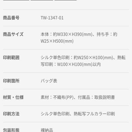
商品番号
TW-1347-01
商品サイズ
本体：約W330×H390(mm)、持ち手：約
W25×H500(mm)
印刷範囲
シルク単色印刷：約W250×H100(mm)、熱転
写印刷：W100×H100(mm)以内
印刷箇所
バッグ表
材質・仕様
素材：不織布(PP)、付属品：取扱説明書
印刷方法
シルク単色印刷、熱転写フルカラー印刷
包装形態
裸納品