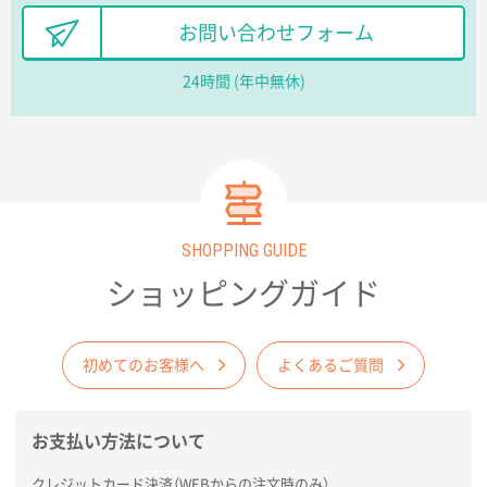
長野県R社様
お問い合わせフォーム
陶器マグストレートラウンドリップ
100枚
2026年02月09日 14:27
24時間 (年中無休)
コップの形
愛知県株社様
厚手コットンA4フラットトート ナチュラル
600
枚
2026年02月03日 18:12
SHOPPING GUIDE
商品がよさそうだったから
ショッピングガイド
東京都N社様
コットンバッグM(B4対応)
200枚
2026年01月29日 11:46
初めてのお客様へ
よくあるご質問
商品情報の正確な記載、スムーズなシステム対応
お支払い方法について
広島県(社様
タッチペン付3色+1色スリムペン（再生ABS）
500
クレジットカード決済（WEBからの注文時のみ）