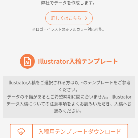
弊社でデータを作成します。
和歌山県H社様
ECO OPPワンポイントポリ袋 A4サイズ（透明）
詳しくはこちら
500枚
※ロゴ・イラストのみフルカラー対応可能。
2026年04月16日 14:31
価格と納期
東京都のお客様
ワンポイントポリ袋 A4サイズ
Illustrator入稿テンプレート
1000枚
2026年04月16日 11:41
納期が早い
Illustrator入稿をご選択される方は以下のテンプレートをご参考
ください。
東京都K社様
データの不備があるとご希望納期に間に合いません。 Illustrator
ワンポイントポリ袋 A4サイズ
300枚
データ入稿についての注意事項をよくお読みいただき、入稿へお
2026年04月01日 16:32
進みください。
こちらの需要にあったので
鳥取県T社様
入稿用テンプレートダウンロード
【オーダー商品】特別ご注文ページ04
2150枚