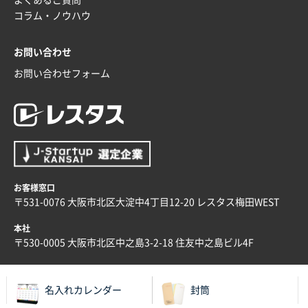
ラミネート紙袋 規格L4サイズ(B4対応)
1000枚
コラム・ノウハウ
2025年12月04日 17:34
値段が安かった。
お問い合わせ
お問い合わせフォーム
兵庫県のお客様
スタンダードメモ100P
100枚
2025年12月02日 23:00
ロゴが入れられること
大阪府E社様
ECOワンポイントポリ袋 A4サイズ（白）
1000枚
お客様窓口
2025年11月28日 15:13
〒531-0076 大阪市北区大淀中4丁目12-20 レスタス梅田WEST
他部署のスタッフからの指示
本社
兵庫県S社様
〒530-0005 大阪市北区中之島3-2-18 住友中之島ビル4F
A4箔押し名入れクリアファイル
300枚
2025年11月27日 10:45
名入れカレンダー
封筒
以前発注しているので、データが残っている点が良か
ったので