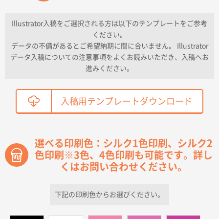
納期が早い
Illustrator入稿をご選択される方は以下のテンプレートをご参考
ください。
東京都K社様
データの不備があるとご希望納期に間に合いません。 Illustrator
ワンポイントポリ袋 A4サイズ
300枚
データ入稿についての注意事項をよくお読みいただき、入稿へお
2026年04月01日 16:32
進みください。
こちらの需要にあったので
鳥取県T社様
入稿用テンプレートダウンロード
【オーダー商品】特別ご注文ページ04
2150枚
2026年03月30日 15:47
過去に当社の他の営業が注文した経緯があったため
選べる印刷色：シルク1色印刷、シルク2
色印刷※3色、4色印刷も可能です。詳し
青森県D社様
くはお問い合わせください。
ラミネート紙袋 規格S1サイズ(A5対応)
500枚
2026年03月26日 17:31
価格が安い
下記の印刷色からお選びください。
三重県S社様