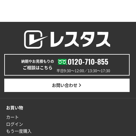
福島県W社様
A4バインダー(2ツ折)
300枚
2025年12月24日 14:43
以前の注文も含め価格と品質
青森県K社様
ワンポイントポリ袋 A4サイズ
1000枚
2025年12月24日 13:22
0120-710-855
納期やお見積もりの
安い
ご相談はこちら
平日9:30〜12:00／13:30〜17:30
東京都M社様
ワンポイント箔押し紙袋 M横サイズ(A4対応)
100
お問い合わせ
枚
2025年12月22日 03:31
価格と納期が希望に合ったから
お買い物
カート
神奈川県S社様
ログイン
ワンポイント箔押し紙袋 M横サイズ(A4対応)
500
もう一度購入
枚