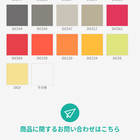
徳島県S社様
ワンポイントポリ袋 A4サイズ
1000枚
DIC544
2026年03月09日 08:27
DIC550
DIC547
DIC517
DIC563
金額が安いのと納期が間に合いそうなのと。
東京都のお客様
DIC564
DIC159
DIC120
DIC124
DIC58
ラミネート紙袋 規格L1サイズ(A4対応)
1000枚
2026年02月26日 15:33
見積りの仕方が明確だったから
DIC9
その他
東京都D社様
【オーダー商品】特別ご注文ページ04
1000枚
2026年02月17日 12:18
柔軟かつスピーディーに対応してくれたため
商品に関するお問い合わせはこちら
東京都のお客様
ラミネート紙袋 規格L1サイズ(A4対応)
1000枚