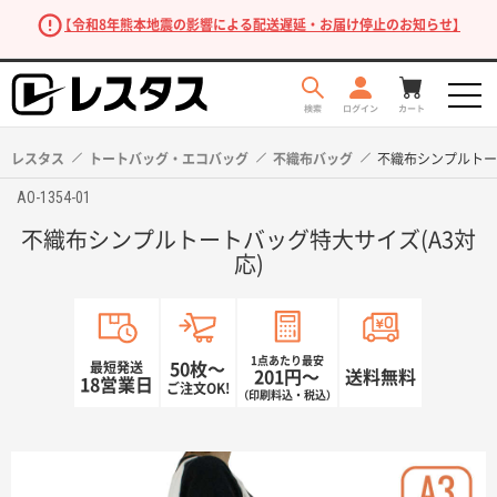
【令和8年熊本地震の影響による配送遅延・お届け停止のお知らせ】
レスタス
トートバッグ・エコバッグ
不織布バッグ
不織布シンプルトー
AO-1354-01
不織布シンプルトートバッグ特大サイズ(A3対
応)
1点あたり最安
最短発送
50枚〜
201円〜
送料無料
商品を探す
18営業日
ご注文OK!
（印刷料込・税込）