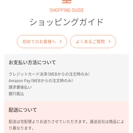
商品がよさそうだったから
SHOPPING GUIDE
ショッピングガイド
東京都N社様
コットンバッグM(B4対応)
200枚
2026年01月29日 11:46
商品情報の正確な記載、スムーズなシステム対応
初めてのお客様へ
よくあるご質問
広島県(社様
お支払い方法について
タッチペン付3色+1色スリムペン（再生ABS）
500
枚
クレジットカード決済（WEBからの注文時のみ）
2026年01月27日 13:12
Amazon Pay（WEBからの注文時のみ）
毎年注文しており、信頼できるから。出来上がりも満
請求書後払い
足している。
銀行振込
熊本県S社様
配送について
ぺんてる ビクーニャフィール
1000枚
2026年01月26日 15:45
配送は宅配便よりお送りさせていただきます。運送会社は商品によ
印刷範囲が広かったから、取扱商品
り異なります。