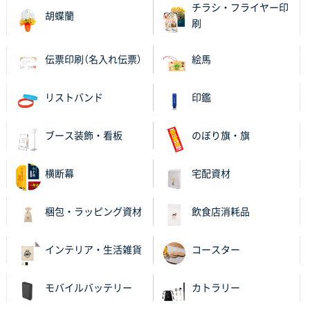
比較して決めさせていただきました。 昨年注文分も、
チラシ・フライヤー印
胡蝶蘭
納期がギリギリだったにも関わらず、丁寧に対応して
刷
頂きました。 今回も無理を言っておりますが、丁寧な
対応を頂いており助かっております。
伝票印刷（名入れ伝票）
絵馬
和歌山県S社様
リストバンド
印鑑
レギュラーのぼり（W600mm×H1800mm）
4枚
2025年11月05日 11:13
紹介されたから
ブース装飾・看板
のぼり旗・旗
大分県Y社様
横断幕
宅配資材
不織布スクエアトート(A4サイズ)
300枚
2025年10月28日 17:10
梱包・ラッピング資材
飲食店消耗品
バリエーション
インテリア・生活雑貨
コースター
岡山県K社様
ワンポイントポリ袋 A4サイズ
1000枚
2025年10月28日 09:06
モバイルバッテリー
カトラリー
サイトが見やすい