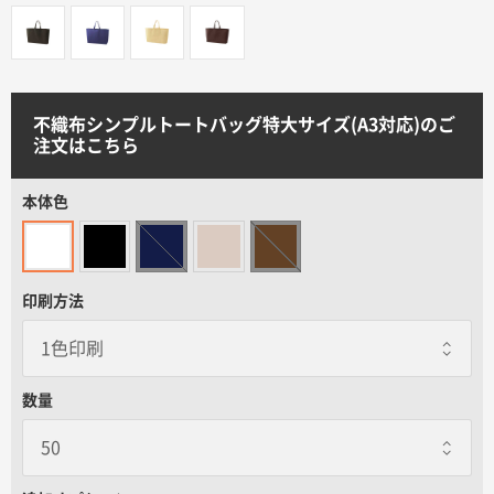
サイトメニュー
初めての方へ
不織布シンプルトートバッグ特大サイズ(A3対応)のご
注文はこちら
ご注文の流れ
本体色
お見積書の作成方法
データ入稿ガイド
印刷方法
再注文について
数量
よくあるご質問