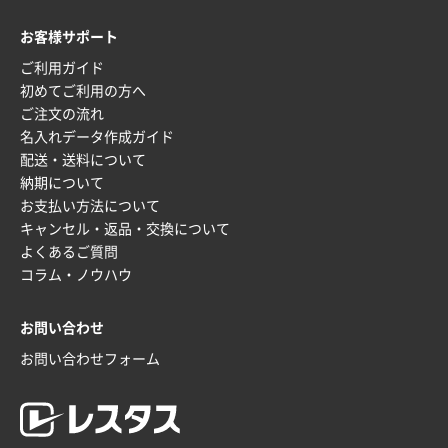
2025年12月16日 10:39
お客様サポート
短納期対応が素晴らしい
ご利用ガイド
初めてご利用の方へ
富山県O社様
ご注文の流れ
uni ジェットストリーム 07
100枚
名入れデータ作成ガイド
2025年12月09日 14:04
配送・送料について
安い、早い
納期について
お支払い方法について
埼玉県G社様
キャンセル・返品・交換について
ラミネート紙袋 規格L4サイズ(B4対応)
1000枚
よくあるご質問
2025年12月04日 17:34
コラム・ノウハウ
値段が安かった。
お問い合わせ
兵庫県のお客様
お問い合わせフォーム
スタンダードメモ100P
100枚
2025年12月02日 23:00
ロゴが入れられること