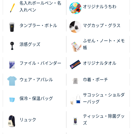
名入れボールペン・名
何度か注文していて、満足していたから
オリジナルうちわ
入れペン
神奈川県のお客様
タンブラー・ボトル
マグカップ・グラス
のしメモ100P
800枚
2025年11月18日 13:29
ふせん・ノート・メモ
のし文言が変更できたのと価格。
涼感グッズ
帳
千葉県M社様
ファイル・バインダー
オリジナルタオル
ワンポイント箔押し紙袋 Sサイズ(A5対応)
100枚
2025年11月06日 14:57
営業ご担当者さまより、ご丁寧なサポートをいただ
ウェア・アパレル
巾着・ポーチ
き、他のネット印刷サービスよりも安心して購入まで
進められました。
サコッシュ・ショルダ
保冷・保温バッグ
ーバッグ
大阪府V社様
【ポリ袋】特別ご注文ページ
3000枚
ティッシュ・除菌グッ
リュック
2025年11月06日 14:21
ズ
昨年利用した時に、納期と金額面でかなり業者さんを