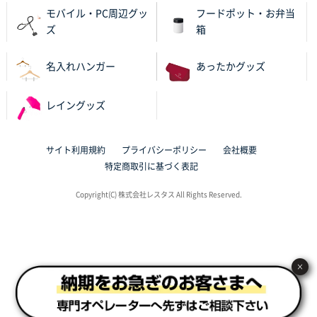
モバイル・PC周辺グッ
フードポット・お弁当
東京都N社様
ズ
箱
ワンポイントポリ袋 A4サイズ
700枚
2025年10月16日 11:34
名入れハンガー
あったかグッズ
サイト構成が解りやすかったから
レイングッズ
東京都J社様
ブックメモ付箋
200枚
2025年10月16日 10:30
サイト利用規約
プライバシーポリシー
会社概要
丁度良いものがあったので
特定商取引に基づく表記
Copyright(C) 株式会社レスタス All Rights Reserved.
群馬県K社様
ポリ袋 手穴B4サイズ
1000枚
2025年10月11日 09:47
過去に製造をお願いしており、注文の流れがスムーズ
に進められるから
×
東京都S社様
ワンポイントポリ袋 A4サイズ
1000枚