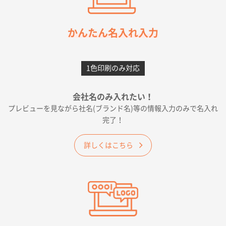
枚
2026年05月21日 12:56
簡単そだったら
かんたん名入れ入力
愛知県F社様
カームメタル
300枚
1色印刷のみ対応
2026年05月19日 12:05
種類の豊富さと価格
会社名のみ入れたい！
プレビューを見ながら社名(ブランド名)等の情報入力のみで名入れ
大阪府E社様
完了！
ワンポイントポリ袋 A4サイズ
1000枚
2026年04月25日 17:53
詳しくはこちら
納期が早そうだった
愛知県S社様
ワンポイントポリ袋 A4サイズ(黒)
1000枚
2026年04月20日 14:28
お値打ちだったので