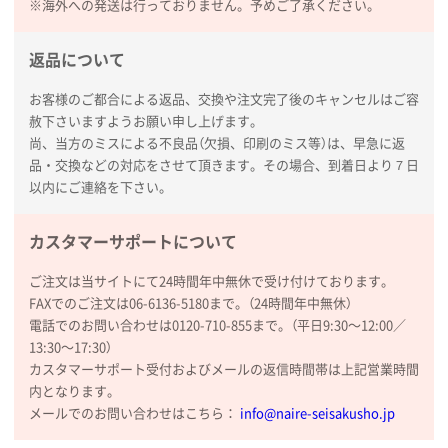
※海外への発送は行っておりません。予めご了承ください。
新潟県R社様
ワンポイントポリ袋 A4サイズ
1000枚
返品について
2026年01月16日 10:53
お客様のご都合による返品、交換や注文完了後のキャンセルはご容
納期が比較的短く、ロット数が豊富に選べて価格が安
赦下さいますようお願い申し上げます。
かったため
尚、当方のミスによる不良品（欠損、印刷のミス等）は、早急に返
品・交換などの対応をさせて頂きます。その場合、到着日より７日
山口県P社様
以内にご連絡を下さい。
【トートバッグ・エコバッグ】特別ご注文ページ
③
1枚
カスタマーサポートについて
2026年01月09日 13:48
希望の商品の取り扱いがあったので
ご注文は当サイトにて24時間年中無休で受け付けております。
FAXでのご注文は06-6136-5180まで。（24時間年中無休）
大阪府のお客様
電話でのお問い合わせは0120-710-855まで。（平日9:30〜12:00／
厚手コットンマチ付トートL ナチュラル(A4対応)
13:30〜17:30）
200枚
カスタマーサポート受付およびメールの返信時間帯は上記営業時間
2025年12月25日 13:33
内となります。
いつもきちんとしてる。
メールでのお問い合わせはこちら：
info@naire-seisakusho.jp