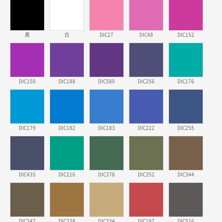
スタンダードメモ100P
500枚
2026年03月23日 11:22
希望の商品、値段であった。いぜん注文したことがあ
黒
白
DIC27
DIC48
DIC152
るため、
東京都株社様
ECOワンポイントポリ袋 A4サイズ（白）
500枚
DIC150
DIC188
DIC580
DIC256
DIC176
2026年03月19日 18:57
他のサイトにない商品があったから。
埼玉県のお客様
DIC179
DIC182
DIC183
DIC222
DIC255
ポリ袋 手穴A4サイズ
5000枚
2026年03月18日 14:12
安そうだった
DIC435
DIC216
DIC378
DIC352
DIC344
東京都のお客様
ワンポイントポリ袋 B4サイズ
1000枚
2026年03月17日 19:11
実績が多そうでお安いようだったので
DIC347
DIC338
DIC334
DIC197
DIC516