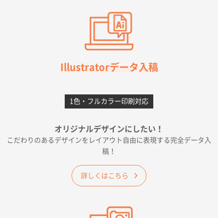
【オーダー商品】特別ご注文ページ04
3000枚
2026年07月03日 09:23
柳さんの対応が素晴らしかった。
千葉県A社様
フレキソレジ袋 Uバッグ 35号
5000枚
Illustratorデータ入稿
2026年06月28日 15:14
前回購入したので
1色・フルカラー印刷対応
千葉県A社様
フレキソレジ袋 Uバッグ 35号
5000枚
オリジナルデザインにしたい！
2026年06月19日 09:41
こだわりのあるデザインをレイアウト自由に表現する完全データ入
価格 大丈夫そうな会社に見えた
稿！
大阪府のお客様
詳しくはこちら
A4フルカラークリアファイル
1000枚
2026年06月11日 14:46
前回使用して良かった。