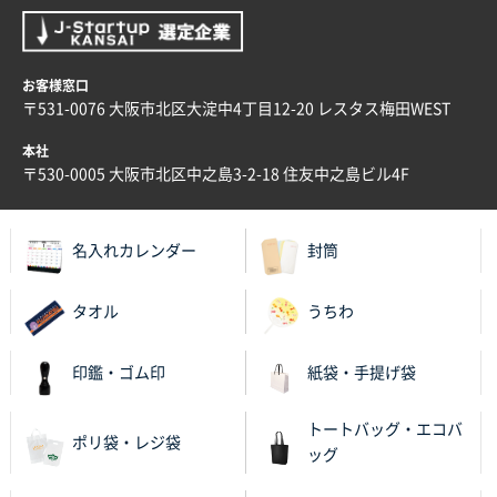
大阪府E社様
ECOワンポイントポリ袋 A4サイズ（白）
1000枚
2025年11月28日 15:13
お客様窓口
他部署のスタッフからの指示
〒531-0076 大阪市北区大淀中4丁目12-20 レスタス梅田WEST
兵庫県S社様
本社
A4箔押し名入れクリアファイル
300枚
〒530-0005 大阪市北区中之島3-2-18 住友中之島ビル4F
2025年11月27日 10:45
以前発注しているので、データが残っている点が良か
ったので
名入れカレンダー
封筒
栃木県M社様
タオル
うちわ
ビオトープデスクメモ100P
100枚
2025年11月25日 16:41
印鑑・ゴム印
紙袋・手提げ袋
前回同様、安心できるから
トートバッグ・エコバ
茨城県G社様
ポリ袋・レジ袋
ッグ
uni ジェットストリーム 05
300枚
2025年11月21日 16:39