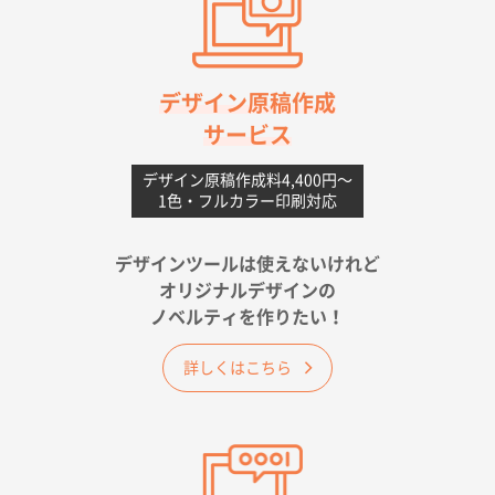
高知県I社様
【ポリ】特別ご注文ページ
1000枚
2026年06月08日 17:38
対応の速さ、丁寧さ、提案など
デザイン原稿作成
サービス
愛媛県S社様
不織布フラットバッグ（A4縦サイズ）
1000枚
デザイン原稿作成料4,400円〜
1色・フルカラー印刷対応
2026年05月25日 15:10
金額は当然のことですが、ネットからの注文しやすさ
が決め手です
デザインツールは使えないけれど
オリジナルデザインの
佐賀県A社様
ノベルティを作りたい！
ベーシックサコッシュ
1000枚
2026年05月23日 16:24
詳しくはこちら
希望の商品（今回発注分）が一番安かったため
東京都M社様
ワンポイント箔押し紙袋 M横サイズ(A4対応)
100