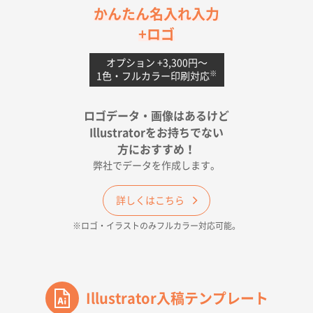
茨城県G社様
かんたん名入れ入力
uni ジェットストリーム 05
300枚
+ロゴ
2026年04月18日 16:40
値段と注文のしやすさ
オプション +3,300円〜
※
1色・フルカラー印刷対応
宮崎県Y社様
ポリ袋 手穴A4サイズ
5000枚
ロゴデータ・画像はあるけど
2026年04月17日 09:28
Illustratorをお持ちでない
印刷色が豊富であったため
方におすすめ！
弊社でデータを作成します。
和歌山県H社様
ECO OPPワンポイントポリ袋 A4サイズ（透明）
詳しくはこちら
500枚
※ロゴ・イラストのみフルカラー対応可能。
2026年04月16日 14:31
価格と納期
東京都のお客様
ワンポイントポリ袋 A4サイズ
Illustrator入稿テンプレート
1000枚
2026年04月16日 11:41