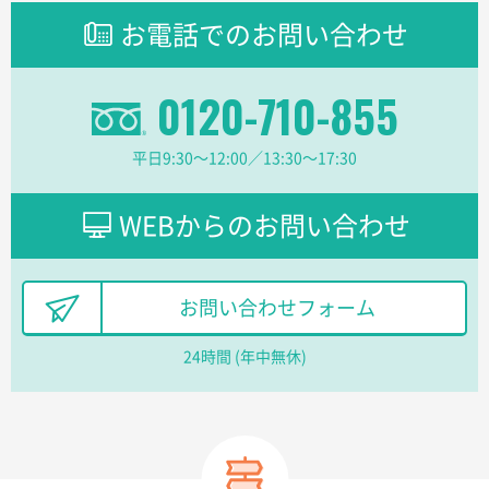
2026年02月16日 14:47
お電話でのお問い合わせ
分かりやすく、予算に近かったため
0120-710-855
大阪府F社様
【オーダー商品】特別ご注文ページ04
1枚
2026年02月13日 22:10
平日9:30〜12:00／13:30〜17:30
レスタスさんでは以前、自社封筒を製作していただき
ました早く、安く、丁寧につくられているので安心し
てお願いできます。
WEBからのお問い合わせ
長野県R社様
陶器マグストレートラウンドリップ
100枚
お問い合わせフォーム
2026年02月09日 14:27
コップの形
24時間 (年中無休)
愛知県株社様
厚手コットンA4フラットトート ナチュラル
600
枚
2026年02月03日 18:12