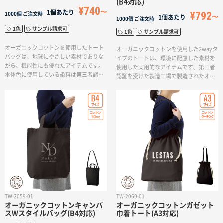
ことができます。オーガニックコットン
す。
(B4対応)
名入れグループサイト
¥740
は農薬や化学肥料を3年以上使わず、有機
1個あたり
¥792
1000個
ご注文時
1個あたり
農法で育てられたコットンのことを指し
1000個
ご注文時
ます。農薬を使用しないため、地球環境
1色
サンプル請求可
1色
サンプル請求可
への負荷が少なく、また農作業者の健康
にも配慮された素材です。そのため、地
オーガニックコットンを使用したトート
オーガニックコットンを使用した2wayタ
球環境や農作業者にとってもやさしい素
バッグは、地球にやさしい素材でありな
イプのトートは、環境に配慮した素材を
材として、環境への意識の高まりに合っ
がら、機能性にも優れたアイテムです。
使用した実用的なアイテムです。第三者
た選択肢として広く愛用されています。
本体色に使用している染料は第三者認証
認証を受けた製造工場で製造されたオー
を受けた製造工場で生産されていること
ガニックコットンを使うことで、地球に
から、品質や安全性にも配慮された製品
やさしい商品としての価値が高まりま
として信頼性があります。3つのサイズ展
す。トートの内側にはポケットが付いて
開（S、M、L）により、用途に応じて選ぶ
おり、スマートフォンや小物などをさっ
ことができます。特にLサイズはアウトド
と収納できる便利な仕様です。日常的に
アや旅行時など、荷物が多いシーンで活
使う荷物を整理するのに役立ち、バッグ
躍する大容量サイズとなっており、旅行
内がスッキリと片付けられるので、忙し
やキャンプなどでの必需品をしっかり収
い日常でも便利に利用できます。また、
納することができます。また、シンプル
このトートは単色印刷に対応しているの
ながら名入れが映えるデザインはレジャ
で、オリジナリティにあふれたグッズを
ー施設のオリジナル商品やエコバッグの
制作することができ展示会のノベルティ
販促品として最適です。オーガニックコ
やサブバッグとしての使用に最適です。
ットンは有機農法で育てられるため、農
さらに、サブバッグとして持ち運びやす
TW-2059-01
TW-2060-01
薬や化学肥料を使用せずに育てられたコ
く、普段使いでも重宝されるアイテムと
オーガニックコットンキャンバ
オーガニックコットンガゼット
ットンです。そのため、農薬を使用しな
なります。オーガニックコットンを使用
スWスタイルバッグ(B4対応)
巾着トート(A3対応)
いことで地球環境や農作業者の健康にも
した2wayトートは、環境への配慮を示す