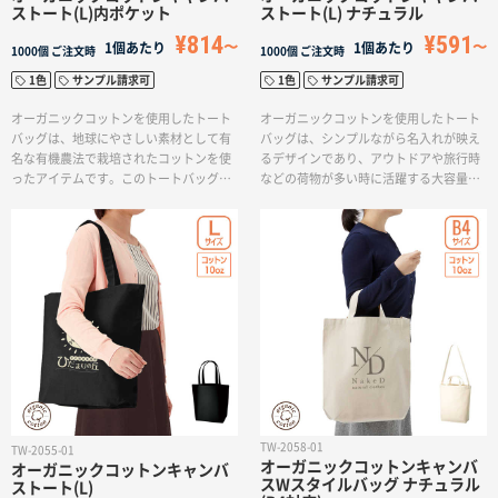
サイトメニュー
ストート(L)内ポケット
ストート(L) ナチュラル
¥814
¥591
1個あたり
1個あたり
1000個
ご注文時
1000個
ご注文時
初めての方へ
1色
サンプル請求可
1色
サンプル請求可
オーガニックコットンを使用したトート
オーガニックコットンを使用したトート
バッグは、地球にやさしい素材として有
バッグは、シンプルながら名入れが映え
ご注文の流れ
名な有機農法で栽培されたコットンを使
るデザインであり、アウトドアや旅行時
ったアイテムです。このトートバッグ
などの荷物が多い時に活躍する大容量の
は、第三者認証を受けた製造工場で生産
サイズです。このトートバッグは、多く
された染料を使用して本体色を染めてい
の荷物を収納できるため、アウトドアや
お見積書の作成方法
ます。品質や安全性に配慮された製品と
旅行、ショッピングなど様々なシーンで
してお客様に安心してお使いいただける
重宝されます。使用しているオーガニッ
ことでしょう。S、M、Lの3サイズ展開が
クコットンは無農薬で栽培された地球に
データ入稿ガイド
あり、Lサイズはアウトドアや旅行時な
やさしい素材として注目されています。
ど、荷物が多い場面で活躍する大容量の
有機農法によって育てられたコットン
サイズです。内側には小物が入るポケッ
は、農薬を使用しないため、地球環境へ
トが付いているので、収納の整理や小物
の負荷が軽減され、農作業者の健康にも
再注文について
の管理に便利です。このトートバッグは
配慮された素材です。トートバッグに名
アパレルブランドやスポーツチームのオ
入れすることで、企業ロゴやメッセージ
リジナルグッズとして非常におすすめで
を目立たせることができます。このアイ
よくあるご質問
す。ブランドロゴやデザインをプリント
テムは人々に持ってもらうことで広告効
TW-2058-01
TW-2055-01
したり、名入れしたりすることで、オリ
果を高めると同時に、エコへの取り組み
オーガニックコットンキャンバ
オーガニックコットンキャンバ
ジナル性のあるアイテムとして提供する
をアピールする手段としても活用できま
スWスタイルバッグ ナチュラル
ストート(L)