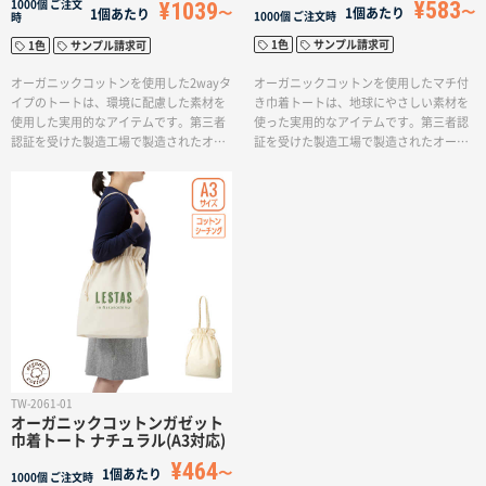
¥583
¥1039
1000個
ご注文
配慮された素材として注目されていま
だけでなく、実用性とオリジナリティを
1個あたり
1個あたり
1000個
ご注文時
時
す。※オーガニックコットンとは農薬や
兼ね備えた魅力的なアイテムです。企業
1色
サンプル請求可
1色
サンプル請求可
化学肥料などを3年以上使わず、有機農法
のプロモーションやイベントの際に、参
で育てられたコットン農薬を使用しない
加者や顧客に喜ばれるアイテムとしてぜ
オーガニックコットンを使用したマチ付
オーガニックコットンを使用した2wayタ
ので地球環境、働く人々にとってもやさ
ひご検討ください。
き巾着トートは、地球にやさしい素材を
イプのトートは、環境に配慮した素材を
しい素材
使った実用的なアイテムです。第三者認
使用した実用的なアイテムです。第三者
証を受けた製造工場で製造されたオーガ
認証を受けた製造工場で製造されたオー
ニックコットンを使用することで、環境
ガニックコットンを使用することで、地
への配慮が感じられる商品となっていま
球にやさしい商品としての価値が高まり
す。オーガニックコットンを使用したマ
ます。肩掛けと手持ちの両方のスタイル
チ付き巾着トートは、環境への意識が高
で使うことができ、自分の使いやすいス
まる中で人気の高いアイテムです。この
タイルで持ち運ぶことができます。ま
巾着トートの特徴は、口元を絞れば中身
た、内側にはポケットが付いているた
が見えにくくなるマチ付きのデザインで
め、スマートフォンや小物をすっきりと
す。巾着の絞る仕様は、プライバシーを
収納できるのが便利です。荷物を整理し
守るだけでなく、バッグ内の荷物をしっ
やすく、アクセサリーや貴重品を取り出
かり収納できる点も嬉しいポイントで
しやすい設計となっています。さらに、
す。シンプルなデザインでありながら実
このトートは単色印刷に対応しているの
用的な機能性が充実しているため日常使
で、オリジナリティにあふれたデザイン
いのトートとしても重宝されることでし
やロゴを入れることができますので、展
TW-2061-01
ょう。さらに、この巾着トートは名入れ
示会やイベントでこのトートを配布する
オーガニックコットンガゼット
対応ですので、お好きなデザインやロゴ
ことで、来場者に便利なアイテムとして
巾着トート ナチュラル(A3対応)
を入れてオリジナルのトートバッグを作
好評を得ることができます。また、サブ
¥464
成できます。企業のブランディングやイ
バッグとして普段使いにも重宝されるア
1個あたり
1000個
ご注文時