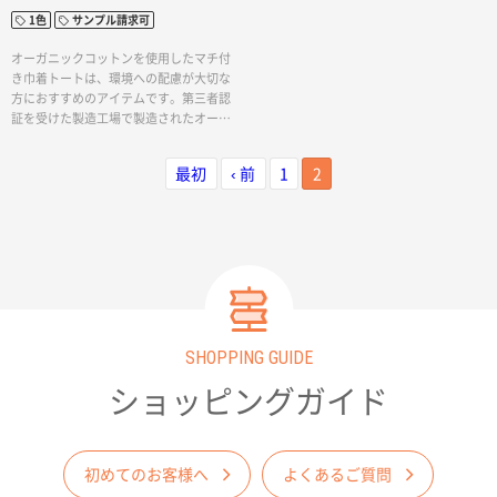
ベントのプロモーションに活用する際
イテムですので、長く愛用してもらえる
1色
サンプル請求可
に、自社のロゴやキャッチコピーを印刷
ことでしょう。
してアピールすることができます。
オーガニックコットンを使用したマチ付
き巾着トートは、環境への配慮が大切な
方におすすめのアイテムです。第三者認
証を受けた製造工場で製造されたオーガ
ニックコットンを使用しているため、地
球にやさしい素材を使った商品として高
最初
‹ 前
1
2
い品質が保証されています。縦長の形状
にマチが付いているので、荷物を効果的
に収納できるだけでなく、見た目にもス
タイリッシュな印象を与えます。特に口
元を絞れば中身が見えにくくなるため、
プライバシーを守りつつ持ち運びができ
る点が便利なポイントです。軽くて丈夫
な素材であるオーガニックコットンを使
っているため、長く愛用でき日常使いの
SHOPPING GUIDE
トートバッグとしても重宝されることで
しょう。また、名入れ印刷対応のため、
ショッピングガイド
お好きなデザインやロゴをトートバッグ
にプリントできます。企業のブランディ
ングやイベントのプロモーションに最適
であり、オリジナルトートを作成するこ
初めてのお客様へ
よくあるご質問
とでブランドのアピール力が高まりま