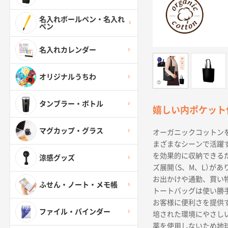
名入れボールペン・名入れ
ペン
名入れカレンダー
オリジナルうちわ
タンブラー・ボトル
嬉しい内ポケット
マグカップ・グラス
オーガニックコットン
まざまなシーンで活躍
を効果的に収納できる
涼感グッズ
ズ展開（S、M、L）が
お出かけや通勤、買い
ふせん・ノート・メモ帳
トートバッグは使い勝
お客様に便利さを提供
ファイル・バインダー
培された環境にやさし
薬を使用しないため地