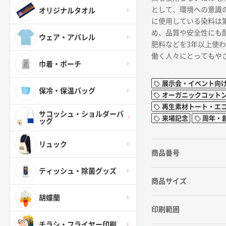
として、環境への意識
オリジナルタオル
に使用している染料は
め、品質や安全性にも
ウェア・アパレル
肥料などを3年以上使
働く人々にとってもや
巾着・ポーチ
展示会・イベント向
保冷・保温バッグ
オーガニックコット
再生素材トート・エ
サコッシュ・ショルダーバ
来場記念
周年・
ッグ
リュック
商品番号
ティッシュ・除菌グッズ
商品サイズ
胡蝶蘭
印刷範囲
チラシ・フライヤー印刷