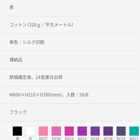
表
コットン（320ｇ／平方メートル）
単色：シルク印刷
裸納品
原稿確定後、14営業日出荷
W600×H210×D390(mm)、入数：50点
ブラック
黒
白
DIC27
DIC48
DIC15
DIC15
DIC18
DIC58
DIC25
DIC17