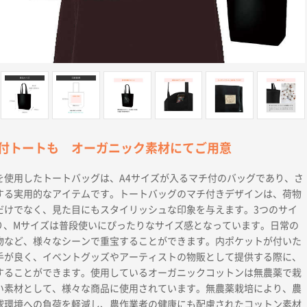
付トートも オーガニック素材にてご用意
を使用したトートバッグは、A4サイズが入るマチ付のバッグであり、さ
する実用的なアイテムです。トートバッグのマチ付きデザインは、荷物
だけでなく、見た目にもスタイリッシュな印象を与えます。3つのサイ
あり、Mサイズは普段使いにぴったりなサイズ感となっています。日常の
物など、様々なシーンで重宝することができます。内ポケットが付いた
手が良く、イベントグッズやアーティストの物販として提供する際に、
することができます。使用しているオーガニックコットンは無農薬で栽
い素材として、様々な商品に使用されています。無農薬栽培により、農
球環境への負荷を軽減し、農作業者の健康にも配慮されたコットン素材