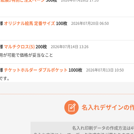
様
オリジナル絵馬 定番サイズ
100枚
2026年07月20日 06:50
様
マルチクロス(S)
200枚
2026年07月14日 13:26
用が可能で価格が妥当なこと
様
チケットホルダー ダブルポケット
1000枚
2026年07月13日 10:50
です。
【オーダー商品】特別ご注文ページ04
3000枚
2026年07月03日 09:23
が素晴らしかった。
名入れデザインの
フレキソレジ袋 Uバッグ 35号
5000枚
2026年06月28日 15:14
ので
名入れ印刷データの作成方法は4