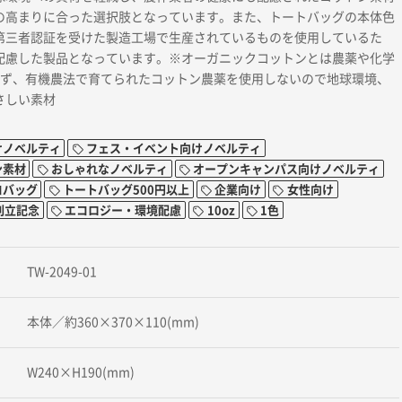
の高まりに合った選択肢となっています。また、トートバッグの本体色
第三者認証を受けた製造工場で生産されているものを使用しているた
配慮した製品となっています。※オーガニックコットンとは農薬や化学
わず、有機農法で育てられたコットン農薬を使用しないので地球環境、
さしい素材
けノベルティ
フェス・イベント向けノベルティ
ン素材
おしゃれなノベルティ
オープンキャンパス向けノベルティ
コバッグ
トートバッグ500円以上
企業向け
女性向け
創立記念
エコロジー・環境配慮
10oz
1色
TW-2049-01
本体／約360×370×110(mm)
W240×H190(mm)