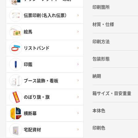
印刷箇所
伝票印刷（名入れ伝票）
材質・仕様
絵馬
印刷方法
リストバンド
包装形態
印鑑
納期
ブース装飾・看板
箱サイズ・目安重量
のぼり旗・旗
本体色
横断幕
印刷色
宅配資材