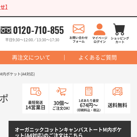
せ】
0120-710-855
平日9:30〜12:00／13:30〜17:30
再注文について
よくあるご質問
内ポケット(A4対応)
ポ
1点あたり最安
最短発送
30個〜
674円〜
送料無料
14営業日
ご注文OK!
（印刷料込・税込）
オーガニックコットンキャンバストートM内ポケ
ット(A4対応)のご注文はこちら