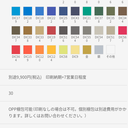
2
0
8
0
6
6
DIC17
DIC18
DIC18
DIC22
DIC25
DIC43
DIC21
DIC37
DIC35
DIC34
9
2
3
2
5
5
6
8
2
4
DIC34
DIC33
DIC33
DIC19
DIC51
DIC54
DIC55
DIC54
DIC51
DIC56
7
8
4
7
6
4
0
7
7
3
DIC56
DIC15
DIC12
DIC12
DIC58
DIC9
金
銀
その他
4
9
0
4
別途9,900円(税込) 印刷納期+7営業日程度
30
OPP梱包可能（印刷なしの場合は不可。個別梱包は別途費用がかか
ります。詳しくはお問い合わせください。）