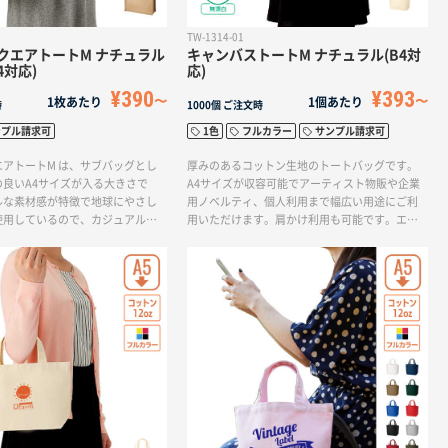
TW-1314-01
クエアトートM ナチュラル
キャンバストートM ナチュラル(B4対
4対応)
応)
¥390
¥393
1枚あたり
1個あたり
時
1000個
ご注文時
ンプル請求可
1色
フルカラー
サンプル請求可
アトートM は、サブバッグとし
厚みのあるコットン生地のトートバッグです。
良いA4サイズが入る大きさで
A4サイズが収容可能でアーティスト物販や企業
ルな素材感が特徴で地球にやさし
用ノベルティ、個人利用まで幅広い用途にご利
使用しているので、カジュアルな
用いただけます。肩かけ利用も可能です。エコ
グや結婚式の引き出物入れとして
バッグとしてもおすすめです。印刷方法も単色
素材感を活かしたカジュアルなオ
からフルカラー印刷まで対応しており、お好み
グならジュートスクエアトートが
のデザインでオリジナルトートバッグを作成出
。
来ます。