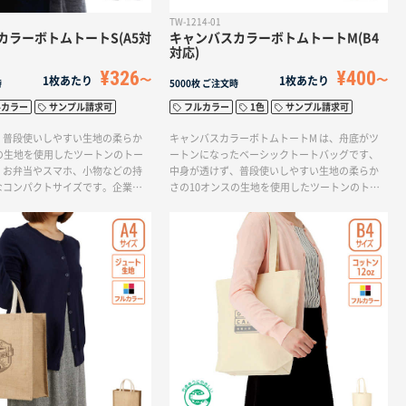
TW-1214-01
カラーボトムトートS(A5対
キャンバスカラーボトムトートM(B4
対応)
¥326
¥400
1枚あたり
1枚あたり
時
5000枚
ご注文時
ルカラー
サンプル請求可
フルカラー
1色
サンプル請求可
、普段使いしやすい生地の柔らか
キャンバスカラーボトムトートM は、舟底がツ
の生地を使用したツートンのトー
ートンになったベーシックトートバッグです、
。お弁当やスマホ、小物などの持
中身が透けず、普段使いしやすい生地の柔らか
なコンパクトサイズです。企業や
さの10オンスの生地を使用したツートンのトー
ーマカラーとツートンカラーを合
トバッグです。資料やパソコン・アパレルなど
洒落なオリジナルグッズが作成で
の持ち歩きに便利なサイズです。企業やブラン
ドのテーマカラーとツートンカラーを合わせる
と、お洒落なオリジナルグッズが作成できま
す。