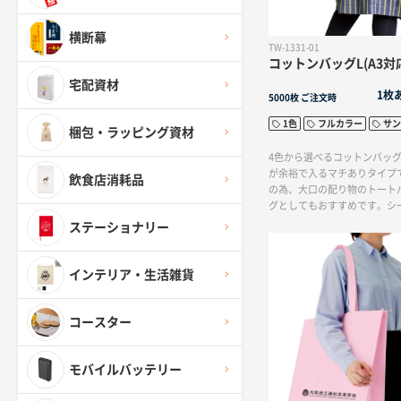
横断幕
TW-1331-01
コットンバッグL(A3対
宅配資材
1枚
5000枚
ご注文時
1色
フルカラー
サン
梱包・ラッピング資材
4色から選べるコットンバッグ(
が余裕で入るマチありタイプ
飲食店消耗品
の為、大口の配り物のトート
グとしてもおすすめです。シ
地で柔らかいためアパレルや
ステーショナリー
く、配布アイテムとしてエコ
た、イベントグッズやアーテ
の販売用としてもご利用いた
インテリア・生活雑貨
刷方法も単色からフルカラー
おり、お好みのデザインでオ
ッグをリーズナブルに作成出
コースター
モバイルバッテリー