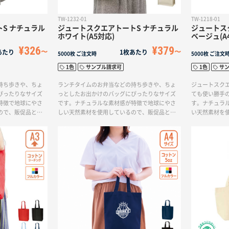
TW-1232-01
TW-1218-01
S ナチュラル
ジュートスクエアトートS ナチュラル
ジュートス
ホワイト(A5対応)
ベージュ(A
¥326
¥379
あたり
1枚あたり
5000枚
ご注文時
5000枚
ご注文
1色
サンプル請求可
1色
サ
持ち歩きや、ちょ
ランチタイムのお弁当などの持ち歩きや、ちょ
ジュートスクエ
ぴったりなサイズ
っとしたお出かけのバッグにぴったりなサイズ
ても使い勝手の
特徴で地球にやさ
です。ナチュラルな素材感が特徴で地球にやさ
す。ナチュラ
ので、販促品とし
しい天然素材を使用しているので、販促品とし
い天然素材を
コスメや食料品店
てはもちろん、オーガニックコスメや食料品店
ショップバッ
すすめです。
などのパッケージとしてもおすすめです。
も人気です。
リジナルバッ
おすすめです