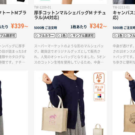
TW-1209-01
TW-1213-01
クトートMブラ
厚手コットンマルシェバッグM ナチュ
キャンバス
ラル(A4対応)
応)
¥339
¥342
あたり
1枚あたり
5000枚
ご注文時
5000枚
ご注文
プル請求可
フルカラー
1色
サンプル請求可
1色
フ
トンバッグに厚手
スーパーマーケットのような形のマルシェバッ
中身が透けず
の目が詰まった5オ
グ。雑貨店でオリジナルグッズとして販売さ
さの10オンス
書類やカタログな
れ、人気のオシャレバッグとなりました。5オン
トバッグです
特徴です。ナチュ
スのコットン生地を使用しているため、中身が
ち歩きに便利
ため、来場記念や
透けにくい素材となっています。また、折り畳
ブランドのテ
おすすめです。A4
めば持ち運びも便利でエコバッグとしてもご使
わせると、お
は、ノベルティの
用いただけます。ブランドロゴをいれる印刷範
きます。
展示会の資料配布
囲が大きく、オリジナルバッグとしてお作り
ッグなど幅広い用
し、販売することもできますよ。
法は単色からフル
、お好みのデザイ
を作成出来ます。