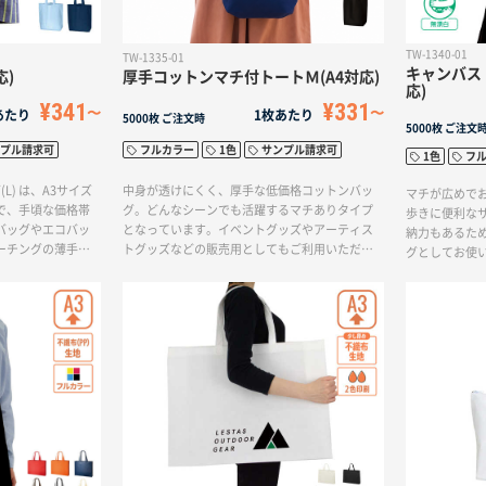
TW-1340-01
TW-1335-01
キャンバスト
応)
厚手コットンマチ付トートＭ(A4対応)
応)
¥341
¥331
あたり
1枚あたり
5000枚
ご注文時
5000枚
ご注文
プル請求可
フルカラー
1色
サンプル請求可
1色
フ
L) は、A3サイズ
中身が透けにくく、厚手な低価格コットンバッ
マチが広めで
で、手頃な価格帯
グ。どんなシーンでも活躍するマチありタイプ
歩きに便利な
バッグやエコバッ
となっています。イベントグッズやアーティス
納力もあるた
ーチングの薄手生
トグッズなどの販売用としてもご利用いただけ
グとしてお使
雑貨が入れやす
ます。印刷方法も単色からフルカラー印刷まで
からフルカラ
バッグに最適。ま
対応しており、お好みのデザインでオリジナル
のデザインで
ィストグッズなど
トートバッグを作成出来ます。
来ます。
だけます。また印
印刷まで対応して
リジナルトートバ
来ます。