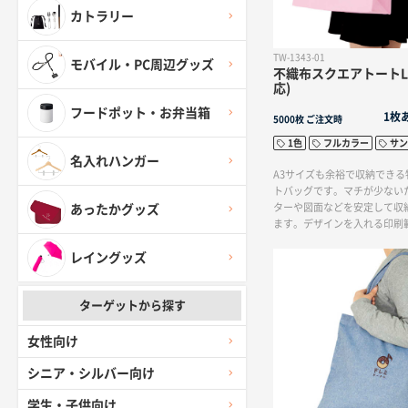
カトラリー
TW-1343-01
モバイル・PC周辺グッズ
不織布スクエアトートLL
応)
フードポット・お弁当箱
1枚
5000枚
ご注文時
1色
フルカラー
サン
名入れハンガー
A3サイズも余裕で収納でき
トバッグです。マチが少ない
ターや図面などを安定して収
あったかグッズ
ます。デザインを入れる印刷
め、イベント販促用バッグに
レイングッズ
の配り物トートとして配布す
PR効果バツグン！印刷方法
ー印刷まで対応しており、お
ターゲットから探す
オリジナルトートバッグを作
女性向け
シニア・シルバー向け
学生・子供向け