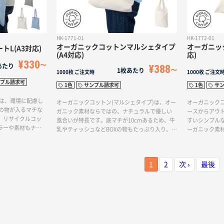
HK-1771-01
HK-1772-01
オーガニックコットンマルシェタイプ
オーガニッ
L(A3対応)
(A4対応)
応)
¥330
あたり
¥388
1枚あたり
1000枚
ご注文時
1000枚
ご注文
プル請求可
1色
サンプル請求可
1色
サ
)は、環境に配慮し
オーガニックコットン(マルシェタイプ)は、オー
オーガニックコ
ズの物が入るマチな
ガニック素材ならではの、ナチュラルで優しい
ースからアウ
。リサイクルコッ
風合いが特長です。底マチが10cmあるため、牛
すいシンプル
ラーや素材もナチ
乳やティッシュなどBOXの物もたっぷり入り、し
ーガニック素
す。印刷は1色・フ
っかりと肩に掛けられるマルシェタイプです。
い風合いが特
やエコを意識したオ
バッグ前面に大きく1色印刷が可能です。素材に
刷が可能です
たい方におすす
こだわってオリジナルバッグを作りたい方にお
ッグを作りた
1
2
次 ›
最後
すすめです。