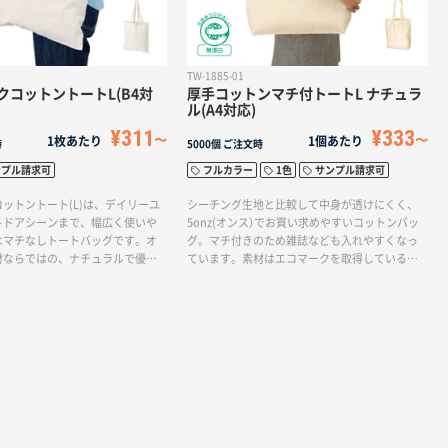
TW-1885-01
クコットントートL(B4対
厚手コットンマチ付トートL ナチュラ
ル(A4対応)
¥311
¥333
1枚あたり
1個あたり
時
5000個
ご注文時
ンプル請求可
フルカラー
1色
サンプル請求可
ットントート(L)は、デイリーユ
シーチング生地と比較して中身が透けにくく、
トドアシーンまで、幅広く使いや
5onz(オンス）でお買い求めやすいコットンバッ
なマチなしトートバッグです。オ
グ。マチ付きのため雑誌なども入れやすくなっ
材ならではの、ナチュラルで優し
ています。素材はエコマークを取得している無
長です。バッグ前面に大きく1色印
漂白のコットンバッグ。エコ商品をお探しの方
。素材にこだわってオリジナルバ
にもおすすめです。どんなシーンでも活躍する
い方におすすめです。
定番舟形コットントートバッグです。