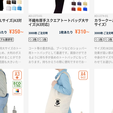
AO-1373-01
AO-1374-01
サイズ(A3対
不織布厚手スクエアトートバッグ大サ
カラークー
イズ(A3対応)
サイズ）
¥350
¥310
あたり
1枚あたり
3000枚
ご注文時
3000枚
ご注文
プル請求可
2色
1色
1色
2色
る特大サイズのトー
コート等の重衣料品、ブーツなどのショッパー
サイズ約:W20
ため、大判のポス
用トートバッグとして最適です。肩掛けができ
効果が高い厚
納することができ
るように持ち手が長めのトートバッグになって
中身のサイズ
範囲も大きいた
おります。持ちかえりの際に便利ですのでお客
わせてお選び
最適です。展示会
様に喜ばれます。厚みも通常に比べて厚めにな
いいただける
れば、会場内での
っておりますので重いものを入れても安心のト
す。内側にア
も単色からフルカラ
ートバッグです。
の高さも安心
好みのデザインで
牛乳、チーズ
成出来ます。
けます。