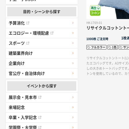
目的・シーンから探す
予算消化
HK-1769-01
リサイクルコットントート
エコロジー・環境配慮
1枚
1000枚
ご注文時
スポーツ
フルカラー
1色
サン
建築業界向け
リサイクルコットントート(L
企業向け
たエコバッグです。A3サイ
しの大きめトートバッグです
官公庁・自治体向け
トンを使用しているので、カ
ュラル感がおしゃれに見えま
ルカラー印刷に対応。SDGs
イベントから探す
リジナルトートバッグを作り
め。
展示会・見本市
来場記念
卒業・入学記念
学園祭・大学祭