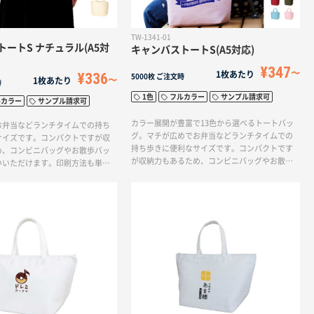
TW-1341-01
ートS ナチュラル(A5対
キャンバストートS(A5対応)
¥347
1枚あたり
¥336
5000枚
ご注文時
1枚あたり
時
1色
フルカラー
サンプル請求可
ルカラー
サンプル請求可
カラー展開が豊富で13色から選べるトートバッ
お弁当などランチタイムでの持ち
グ。マチが広めでお弁当などランチタイムでの
サイズです。コンパクトですが収
持ち歩きに便利なサイズです。コンパクトです
め、コンビニバッグやお散歩バッ
が収納力もあるため、コンビニバッグやお散歩
いいただけます。印刷方法も単色
バッグとしてお使いいただけます。印刷方法も
ー印刷まで対応しており、お好み
単色からフルカラー印刷まで対応しており、お
オリジナルトートバッグを作成出
好みのデザインでオリジナルトートバッグを作
成出来ます。