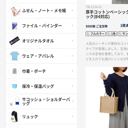
TW-1236-01
ふせん・ノート・メモ帳
厚手コットンベーシッ
ック(B4対応)
ファイル・バインダー
1枚
5000枚
ご注文時
フルカラー
1色
サン
オリジナルタオル
人気のシーチング素材のコッ
タイプが登場しました。生地
ンスの生地を使用しており、
ウェア・アパレル
どを入れても透けにくいのが
ラルな生地感で万人受けする
購入特典のノベルティとして
巾着・ポーチ
サイズが入るマチ付のタイプ
定番商品となっております。
やライブ物販、お買いものバ
保冷・保温バッグ
途でお使い頂けます。印刷方
カラー印刷まで対応しており
サコッシュ・ショルダーバ
ンでオリジナルトートバッグ
ッグ
リュック