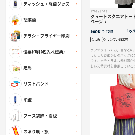
ティッシュ・除菌グッズ
TW-1217-01
ジュートスクエアトート
胡蝶蘭
ベージュ
1枚
1000枚
ご注文時
チラシ・フライヤー印刷
1色
サンプル請求可
ランチタイムのお弁当などの
伝票印刷（名入れ伝票）
っとしたお出かけのバッグに
です。ナチュラルな素材感が
しい天然素材を使用している
絵馬
てはもちろん、オーガニック
などのパッケージとしてもお
リストバンド
印鑑
ブース装飾・看板
のぼり旗・旗