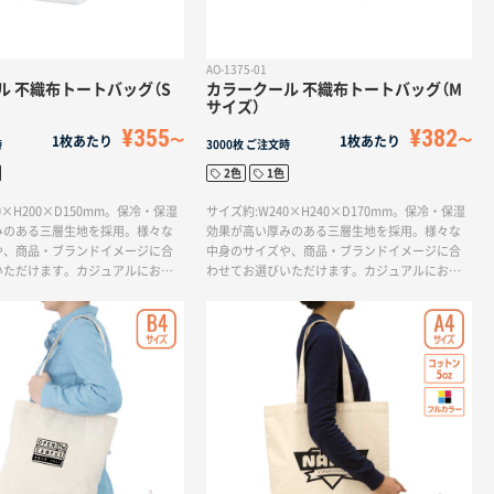
AO-1375-01
ル 不織布トートバッグ（S
カラークール 不織布トートバッグ（M
サイズ）
¥355
¥382
1枚あたり
1枚あたり
時
3000枚
ご注文時
2色
1色
0×H200×D150mm。保冷・保湿
サイズ約:W240×H240×D170mm。保冷・保湿
みのある三層生地を採用。様々な
効果が高い厚みのある三層生地を採用。様々な
や、商品・ブランドイメージに合
中身のサイズや、商品・ブランドイメージに合
いただけます。カジュアルにお使
わせてお選びいただけます。カジュアルにお使
トートバッグ型の保冷バッグで
いいただけるトートバッグ型の保冷バッグで
ルミ生地を使っているので遮光性
す。内側にアルミ生地を使っているので遮光性
です。ケーキなどの生菓子の他、
の高さも安心です。ケーキなどの生菓子の他、
、生鮮食品などにもお使いいただ
牛乳、チーズ、生鮮食品などにもお使いいただ
けます。