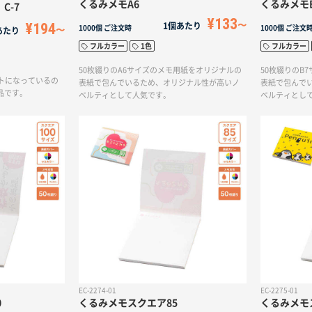
くるみメモA6
くるみメモ
C-7
¥133
¥194
1個あたり
1000個
ご注文時
1000個
ご注文
あたり
フルカラー
1色
フルカラー
50枚綴りのA6サイズのメモ用紙をオリジナルの
50枚綴りのB
トになっているの
表紙で包んでいるため、オリジナル性が高いノ
表紙で包んで
品です。
ベルティとして人気です。
ベルティとし
EC-2274-01
EC-2275-01
0
くるみメモスクエア85
くるみメモ