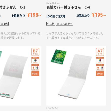
EC-2268-01
付きふせん C-1
表紙カバー付きふせん C-4
¥198
¥195
1個あたり
1個あたり
時
1000個
ご注文時
1色
1色
フルカラー
ふせんが2種類セットになっている
サイズが大きくふせんだけではなくメモ帳とし
る場面で活躍します。
ても重宝する表紙カバーつきのふせんです。
EC-2272-01