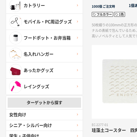
カトラリー
1個
1000個
ご注文時
フルカラー
1色
モバイル・PC周辺グッズ
50枚綴りの100mmの正方
ナルの表紙で包んでいるため
高いノベルティとして人気で
フードポット・お弁当箱
名入れハンガー
あったかグッズ
レイングッズ
ターゲットから探す
女性向け
シニア・シルバー向け
EC-2277-01
珪藻土コースター 四
学生・子供向け