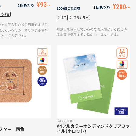
¥93
¥280
1個あたり
時
1個あたり
1000個
ご注文時
1色
1色
フルカラー
5mmの正方形のメモ用紙をオリジ
珪藻土を使用しているので吸水性がよくあらゆ
包んでいるため、オリジナル性が
る場面で活躍する丸型のコースターです。
ィとして人気です。
KM-2281-01
A4フルカラーオンデマンドクリアファ
スター 四角
イル（小ロット）