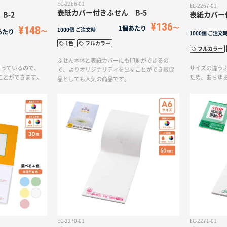
EC-2266-01
EC-2267-01
表紙カバー付きふせん B-5
B-2
表紙カバー
¥136
¥148
1個あたり
1000個
ご注文時
あたり
1000個
ご注文
1色
フルカラー
フルカラー
ふせん本体と表紙カバーにも印刷ができるの
なっているので、
サイズの違う
で、よりオリジナリティを出すことができ販促
ことができます。
ため、あらゆ
品としても人気の商品です。
EC-2270-01
EC-2271-01