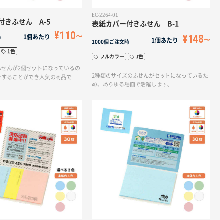
EC-2264-01
付きふせん A-5
表紙カバー付きふせん B-1
¥110
¥148
1個あたり
時
1個あたり
1000個
ご注文時
1色
フルカラー
1色
ふせんが2個セットになっているの
2種類のサイズのふせんがセットになっているた
をすることができ人気の商品で
め、あらゆる場面で活躍します。