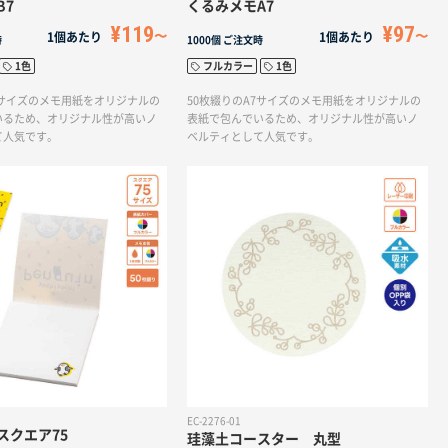
B7
くるみメモA7
¥119
¥97
1個あたり
1個あたり
時
1000個
ご注文時
1色
フルカラー
1色
7サイズのメモ用紙をオリジナルの
50枚綴りのA7サイズのメモ用紙をオリジナルの
いるため、オリジナル性が高いノ
表紙で包んでいるため、オリジナル性が高いノ
て人気です。
ベルティとして人気です。
EC-2276-01
スクエア75
珪藻土コースター 丸型