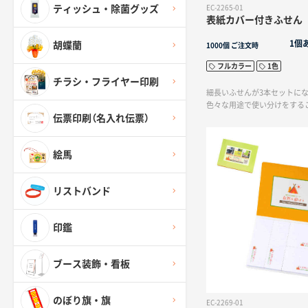
EC-2265-01
ティッシュ・除菌グッズ
表紙カバー付きふせん 
1個
胡蝶蘭
1000個
ご注文時
フルカラー
1色
チラシ・フライヤー印刷
細長いふせんが3本セットに
色々な用途で使い分けをする
伝票印刷（名入れ伝票）
絵馬
リストバンド
印鑑
ブース装飾・看板
のぼり旗・旗
EC-2269-01