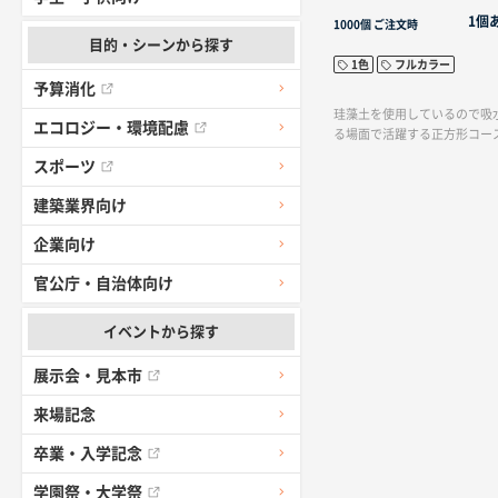
1個
1000個
ご注文時
目的・シーンから探す
1色
フルカラー
予算消化
珪藻土を使用しているので吸
エコロジー・環境配慮
る場面で活躍する正方形コー
スポーツ
建築業界向け
企業向け
官公庁・自治体向け
イベントから探す
展示会・見本市
来場記念
卒業・入学記念
学園祭・大学祭