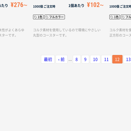
¥276
¥102
あたり
1個あたり
1000個
ご注文時
1000個
ご注文
1色
フルカラー
1色
フ
水性がよくあらゆ
コルク素材を使用しているので環境にやさしい
コルク素材を
スターです。
丸型のコースターです。
正方形のコー
...
最初
‹ 前
8
9
10
11
12
13