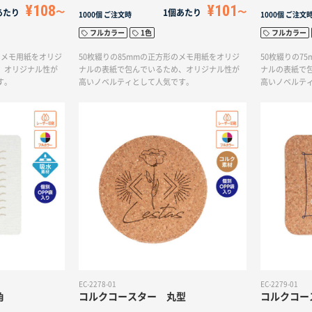
¥108
¥101
あたり
1個あたり
1000個
ご注文時
1000個
ご注文
フルカラー
1色
フルカラー
形のメモ用紙をオリジ
50枚綴りの85mmの正方形のメモ用紙をオリジ
50枚綴りの7
、オリジナル性が
ナルの表紙で包んでいるため、オリジナル性が
ナルの表紙で
す。
高いノベルティとして人気です。
高いノベルテ
EC-2278-01
EC-2279-01
角
コルクコースター 丸型
コルクコー