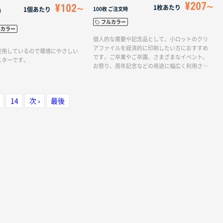
¥207
¥102
1枚あたり
1個あたり
100枚
ご注文時
時
フルカラー
ルカラー
個人的な需要や記念品として、小ロットのクリ
アファイルを経済的に印刷したい方におすすめ
使用しているので環境にやさしい
です。ご卒業やご卒園、さまざまなイベント、
スターです。
お祭り、周年記念などの用途に幅広く利用され
ています。
14
次 ›
最後