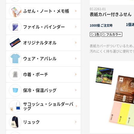
EC-2261-01
ふせん・ノート・メモ帳
表紙カバー付きふせん 
1個
1000個
ご注文時
ファイル・バインダー
1色
フルカラー
オリジナルタオル
表紙カバーがついているため
汚れにくく持ち運びに便利で
ウェア・アパレル
巾着・ポーチ
保冷・保温バッグ
サコッシュ・ショルダーバ
ッグ
リュック