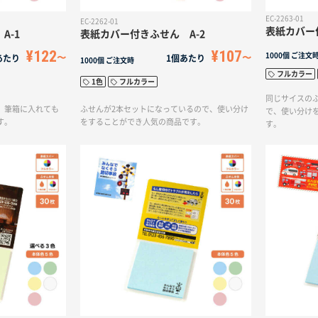
EC-2263-01
EC-2262-01
表紙カバー
A-1
表紙カバー付きふせん A-2
¥122
¥107
1000個
ご注文
あたり
1個あたり
1000個
ご注文時
フルカラー
1色
フルカラー
同じサイスの
、筆箱に入れても
ふせんが2本セットになっているので、使い分け
で、使い分け
す。
をすることができ人気の商品です。
す。