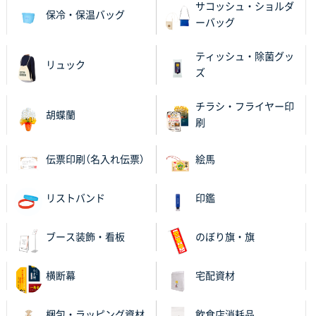
サコッシュ・ショルダ
保冷・保温バッグ
進められました。
ーバッグ
大阪府V社様
ティッシュ・除菌グッ
リュック
【ポリ袋】特別ご注文ページ
3000枚
ズ
2025年11月06日 14:21
昨年利用した時に、納期と金額面でかなり業者さんを
チラシ・フライヤー印
胡蝶蘭
比較して決めさせていただきました。 昨年注文分も、
刷
納期がギリギリだったにも関わらず、丁寧に対応して
頂きました。 今回も無理を言っておりますが、丁寧な
伝票印刷（名入れ伝票）
絵馬
対応を頂いており助かっております。
リストバンド
印鑑
和歌山県S社様
レギュラーのぼり（W600mm×H1800mm）
4枚
2025年11月05日 11:13
ブース装飾・看板
のぼり旗・旗
紹介されたから
横断幕
宅配資材
大分県Y社様
不織布スクエアトート(A4サイズ)
300枚
梱包・ラッピング資材
飲食店消耗品