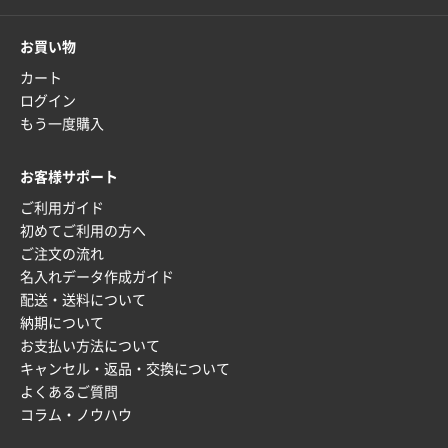
枚
2025年12月22日 03:31
お買い物
価格と納期が希望に合ったから
カート
ログイン
神奈川県S社様
もう一度購入
ワンポイント箔押し紙袋 M横サイズ(A4対応)
500
枚
お客様サポート
2025年12月16日 10:39
ご利用ガイド
短納期対応が素晴らしい
初めてご利用の方へ
ご注文の流れ
富山県O社様
名入れデータ作成ガイド
uni ジェットストリーム 07
100枚
配送・送料について
2025年12月09日 14:04
納期について
安い、早い
お支払い方法について
キャンセル・返品・交換について
埼玉県G社様
よくあるご質問
ラミネート紙袋 規格L4サイズ(B4対応)
1000枚
コラム・ノウハウ
2025年12月04日 17:34