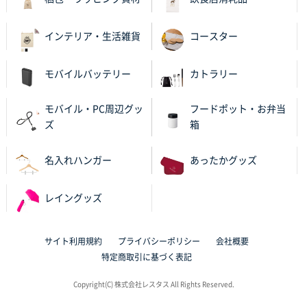
2025年10月28日 17:10
バリエーション
インテリア・生活雑貨
コースター
岡山県K社様
ワンポイントポリ袋 A4サイズ
1000枚
モバイルバッテリー
カトラリー
2025年10月28日 09:06
サイトが見やすい
モバイル・PC周辺グッ
フードポット・お弁当
ズ
箱
東京都N社様
ワンポイントポリ袋 A4サイズ
700枚
名入れハンガー
あったかグッズ
2025年10月16日 11:34
サイト構成が解りやすかったから
レイングッズ
東京都J社様
ブックメモ付箋
200枚
サイト利用規約
プライバシーポリシー
会社概要
2025年10月16日 10:30
特定商取引に基づく表記
丁度良いものがあったので
Copyright(C) 株式会社レスタス All Rights Reserved.
群馬県K社様