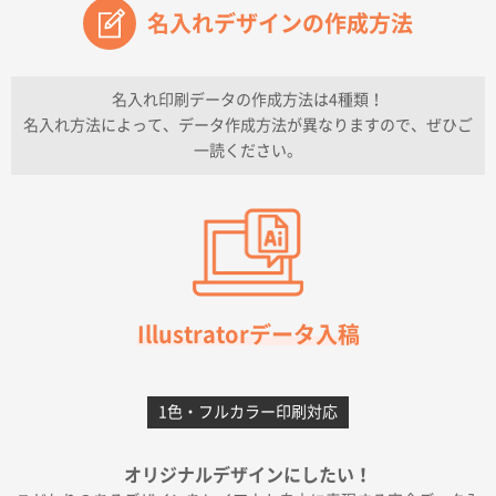
名入れデザインの作成方法
兵庫県のお客様
チケットホルダー ダブルポケット
1000枚
2026年07月13日 10:50
名入れ印刷データの作成方法は4種類！
上記のとおりです。
名入れ方法によって、データ作成方法が異なりますので、ぜひご
一読ください。
愛知県I社様
【オーダー商品】特別ご注文ページ04
3000枚
2026年07月03日 09:23
柳さんの対応が素晴らしかった。
千葉県A社様
フレキソレジ袋 Uバッグ 35号
5000枚
Illustratorデータ入稿
2026年06月28日 15:14
前回購入したので
1色・フルカラー印刷対応
千葉県A社様
フレキソレジ袋 Uバッグ 35号
5000枚
オリジナルデザインにしたい！
2026年06月19日 09:41