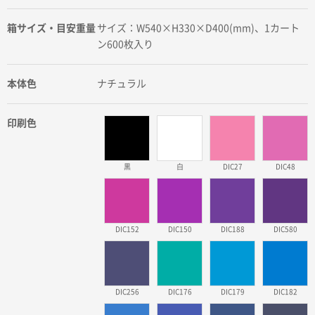
箱サイズ・目安重量
サイズ：W540×H330×D400(mm)、1カート
ン600枚入り
本体色
ナチュラル
印刷色
黒
白
DIC27
DIC48
DIC152
DIC150
DIC188
DIC580
DIC256
DIC176
DIC179
DIC182