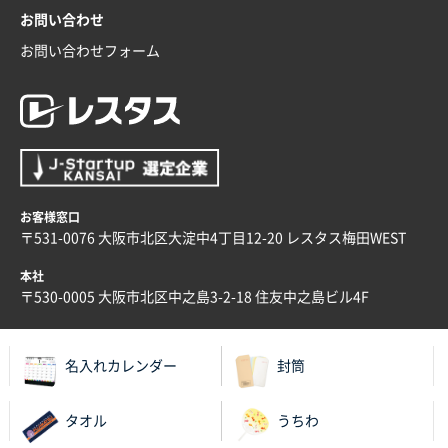
値段が安かった。
お問い合わせ
お問い合わせフォーム
兵庫県のお客様
スタンダードメモ100P
100枚
2025年12月02日 23:00
ロゴが入れられること
大阪府E社様
ECOワンポイントポリ袋 A4サイズ（白）
1000枚
お客様窓口
2025年11月28日 15:13
〒531-0076 大阪市北区大淀中4丁目12-20 レスタス梅田WEST
他部署のスタッフからの指示
本社
兵庫県S社様
〒530-0005 大阪市北区中之島3-2-18 住友中之島ビル4F
A4箔押し名入れクリアファイル
300枚
2025年11月27日 10:45
名入れカレンダー
封筒
以前発注しているので、データが残っている点が良か
ったので
タオル
うちわ
栃木県M社様