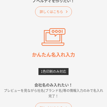
ノベルティを作りたい！
ベーシックサコッシュ
1000枚
2026年05月23日 16:24
詳しくはこちら
希望の商品（今回発注分）が一番安かったため
東京都M社様
ワンポイント箔押し紙袋 M横サイズ(A4対応)
100
枚
2026年05月21日 12:56
簡単そだったら
かんたん名入れ入力
愛知県F社様
カームメタル
300枚
1色印刷のみ対応
2026年05月19日 12:05
種類の豊富さと価格
会社名のみ入れたい！
プレビューを見ながら社名(ブランド名)等の情報入力のみで名入れ
大阪府E社様
完了！
ワンポイントポリ袋 A4サイズ
1000枚
2026年04月25日 17:53