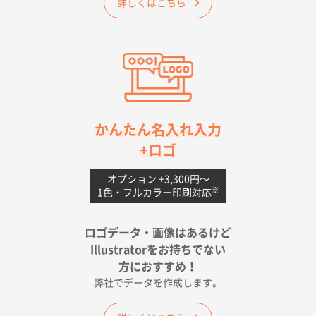
詳しくはこちら
納期が早そうだった
愛知県S社様
ワンポイントポリ袋 A4サイズ(黒)
1000枚
2026年04月20日 14:28
お値打ちだったので
茨城県G社様
かんたん名入れ入力
uni ジェットストリーム 05
300枚
+ロゴ
2026年04月18日 16:40
値段と注文のしやすさ
オプション +3,300円〜
※
1色・フルカラー印刷対応
宮崎県Y社様
ポリ袋 手穴A4サイズ
5000枚
ロゴデータ・画像はあるけど
2026年04月17日 09:28
Illustratorをお持ちでない
印刷色が豊富であったため
方におすすめ！
弊社でデータを作成します。
和歌山県H社様
ECO OPPワンポイントポリ袋 A4サイズ（透明）