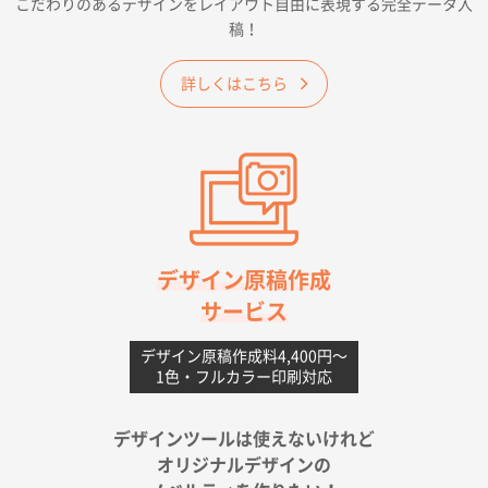
こだわりのあるデザインをレイアウト自由に表現する完全データ入
価格 大丈夫そうな会社に見えた
稿！
大阪府のお客様
詳しくはこちら
A4フルカラークリアファイル
1000枚
2026年06月11日 14:46
前回使用して良かった。
高知県I社様
【ポリ】特別ご注文ページ
1000枚
2026年06月08日 17:38
対応の速さ、丁寧さ、提案など
デザイン原稿作成
サービス
愛媛県S社様
不織布フラットバッグ（A4縦サイズ）
1000枚
デザイン原稿作成料4,400円〜
1色・フルカラー印刷対応
2026年05月25日 15:10
金額は当然のことですが、ネットからの注文しやすさ
が決め手です
デザインツールは使えないけれど
オリジナルデザインの
佐賀県A社様