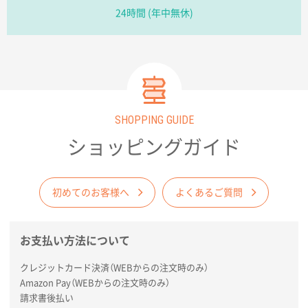
2026年02月09日 14:27
24時間 (年中無休)
コップの形
愛知県株社様
厚手コットンA4フラットトート ナチュラル
600
枚
2026年02月03日 18:12
SHOPPING GUIDE
商品がよさそうだったから
ショッピングガイド
東京都N社様
コットンバッグM(B4対応)
200枚
2026年01月29日 11:46
初めてのお客様へ
よくあるご質問
商品情報の正確な記載、スムーズなシステム対応
お支払い方法について
広島県(社様
タッチペン付3色+1色スリムペン（再生ABS）
500
クレジットカード決済（WEBからの注文時のみ）
枚
Amazon Pay（WEBからの注文時のみ）
2026年01月27日 13:12
請求書後払い
毎年注文しており、信頼できるから。出来上がりも満