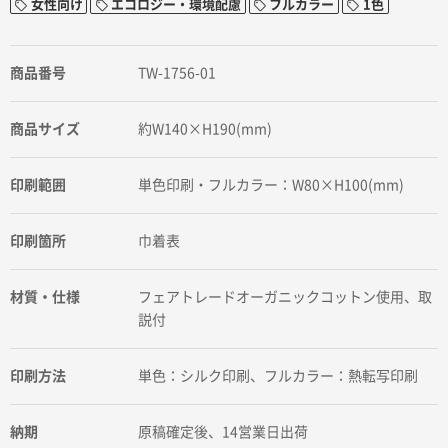
女性向け
エコロジー・環境配慮
フルカラー
1色
商品番号
TW-1756-01
商品サイズ
約W140×H190(mm)
印刷範囲
単色印刷・フルカラー：W80×H100(mm)
印刷箇所
巾着表
材質・仕様
フェアトレードオーガニックコットン使用、取
説付
印刷方法
単色：シルク印刷、フルカラー：熱転写印刷
納期
原稿確定後、14営業日出荷