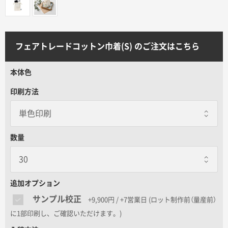
サイトメニュー
初めての方へ
フェアトレードコットン巾着(S) のご注文はこちら
ご注文の流れ
本体色
印刷方法
お見積書の作成方法
データ入稿ガイド
数量
再注文について
追加オプション
サンプル校正
+9,900円 / +7営業日
(ロット制作前（量産前）
よくあるご質問
に1部印刷し、ご確認いただけます。)