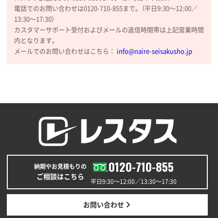
電話でのお問い合わせは0120-710-855まで。（平日9:30〜12:00／
大阪府のお客様
13:30〜17:30）
厚手コットンマチ付トートL ナチュラル(A4対応)
カスタマーサポート受付およびメールの返信時間帯は上記営業時間
200枚
内となります。
2025年12月25日 13:33
メールでのお問い合わせはこちら：
info@naire-seisakusho.jp
いつもきちんとしてる。
福島県W社様
A4バインダー(2ツ折)
300枚
2025年12月24日 14:43
以前の注文も含め価格と品質
青森県K社様
ワンポイントポリ袋 A4サイズ
1000枚
0120-710-855
納期やお見積もりの
2025年12月24日 13:22
ご相談はこちら
安い
平日9:30〜12:00／13:30〜17:30
東京都M社様
お問い合わせ
ワンポイント箔押し紙袋 M横サイズ(A4対応)
100