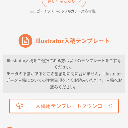
詳しくはこちら
500枚
※ロゴ・イラストのみフルカラー対応可能。
2026年04月16日 14:31
価格と納期
東京都のお客様
ワンポイントポリ袋 A4サイズ
Illustrator入稿テンプレート
1000枚
2026年04月16日 11:41
納期が早い
Illustrator入稿をご選択される方は以下のテンプレートをご参考
ください。
東京都K社様
データの不備があるとご希望納期に間に合いません。 Illustrator
ワンポイントポリ袋 A4サイズ
300枚
データ入稿についての注意事項をよくお読みいただき、入稿へお
2026年04月01日 16:32
進みください。
こちらの需要にあったので
鳥取県T社様
入稿用テンプレートダウンロード
【オーダー商品】特別ご注文ページ04
2150枚
2026年03月30日 15:47
過去に当社の他の営業が注文した経緯があったため