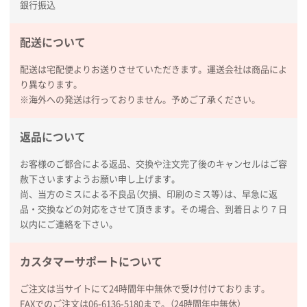
銀行振込
足している。
配送について
熊本県S社様
ぺんてる ビクーニャフィール
1000枚
配送は宅配便よりお送りさせていただきます。運送会社は商品によ
2026年01月26日 15:45
り異なります。
印刷範囲が広かったから、取扱商品
※海外への発送は行っておりません。予めご了承ください。
新潟県R社様
返品について
ワンポイントポリ袋 A4サイズ
1000枚
2026年01月16日 10:53
お客様のご都合による返品、交換や注文完了後のキャンセルはご容
赦下さいますようお願い申し上げます。
納期が比較的短く、ロット数が豊富に選べて価格が安
尚、当方のミスによる不良品（欠損、印刷のミス等）は、早急に返
かったため
品・交換などの対応をさせて頂きます。その場合、到着日より７日
以内にご連絡を下さい。
山口県P社様
【トートバッグ・エコバッグ】特別ご注文ページ
カスタマーサポートについて
③
1枚
2026年01月09日 13:48
ご注文は当サイトにて24時間年中無休で受け付けております。
希望の商品の取り扱いがあったので
FAXでのご注文は06-6136-5180まで。（24時間年中無休）