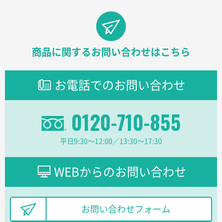
東京都D社様
【オーダー商品】特別ご注文ページ04
1000枚
2026年02月17日 12:18
柔軟かつスピーディーに対応してくれたため
商品に関するお問い合わせはこちら
東京都のお客様
ラミネート紙袋 規格L1サイズ(A4対応)
1000枚
お電話でのお問い合わせ
2026年02月16日 14:47
分かりやすく、予算に近かったため
0120-710-855
大阪府F社様
【オーダー商品】特別ご注文ページ04
1枚
平日9:30〜12:00／13:30〜17:30
2026年02月13日 22:10
レスタスさんでは以前、自社封筒を製作していただき
ました早く、安く、丁寧につくられているので安心し
WEBからのお問い合わせ
てお願いできます。
長野県R社様
お問い合わせフォーム
陶器マグストレートラウンドリップ
100枚