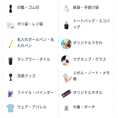
ビオトープデスクメモ100P
100枚
印鑑・ゴム印
紙袋・手提げ袋
2025年11月25日 16:41
前回同様、安心できるから
トートバッグ・エコバ
ポリ袋・レジ袋
ッグ
茨城県G社様
uni ジェットストリーム 05
300枚
名入れボールペン・名
2025年11月21日 16:39
オリジナルうちわ
入れペン
何度か注文していて、満足していたから
タンブラー・ボトル
マグカップ・グラス
神奈川県のお客様
のしメモ100P
800枚
ふせん・ノート・メモ
2025年11月18日 13:29
涼感グッズ
帳
のし文言が変更できたのと価格。
ファイル・バインダー
オリジナルタオル
千葉県M社様
ワンポイント箔押し紙袋 Sサイズ(A5対応)
100枚
2025年11月06日 14:57
ウェア・アパレル
巾着・ポーチ
営業ご担当者さまより、ご丁寧なサポートをいただ
き、他のネット印刷サービスよりも安心して購入まで