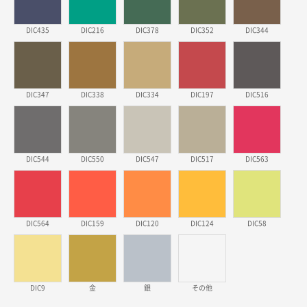
2026年03月18日 14:12
安そうだった
DIC435
DIC216
DIC378
DIC352
DIC344
東京都のお客様
ワンポイントポリ袋 B4サイズ
1000枚
2026年03月17日 19:11
DIC347
DIC338
DIC334
DIC197
DIC516
実績が多そうでお安いようだったので
徳島県S社様
DIC544
DIC550
DIC547
DIC517
DIC563
ワンポイントポリ袋 A4サイズ
1000枚
2026年03月09日 08:27
金額が安いのと納期が間に合いそうなのと。
DIC564
DIC159
DIC120
DIC124
DIC58
東京都のお客様
ラミネート紙袋 規格L1サイズ(A4対応)
1000枚
2026年02月26日 15:33
見積りの仕方が明確だったから
DIC9
金
銀
その他