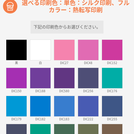
選べる印刷色：単色：シルク印刷、フル
カラー：熱転写印刷
青森県D社様
ラミネート紙袋 規格S1サイズ(A5対応)
500枚
2026年03月26日 17:31
下記の印刷色からお選びください。
価格が安い
三重県S社様
スタンダードメモ100P
500枚
2026年03月23日 11:22
黒
白
DIC27
DIC48
DIC152
希望の商品、値段であった。いぜん注文したことがあ
るため、
東京都株社様
DIC150
DIC188
DIC580
DIC256
DIC176
ECOワンポイントポリ袋 A4サイズ（白）
500枚
2026年03月19日 18:57
他のサイトにない商品があったから。
DIC179
DIC182
DIC183
DIC222
DIC255
埼玉県のお客様
ポリ袋 手穴A4サイズ
5000枚