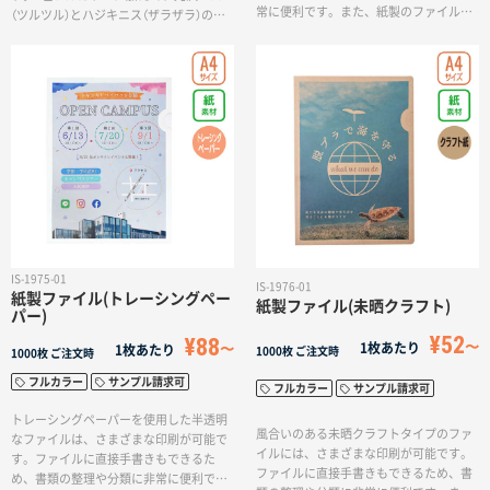
常に便利です。また、紙製のファイル中
（ツルツル）とハジキニス（ザラザラ）の特
の書類と一緒にシュレッダーし紙資源と
殊加工で、凹凸や質感の表現が可能にな
して廃棄可能です。SDGsや脱プラスチッ
りました。デザインの表現・品質がぐん
クの取り組みの注目度が高まっているこ
とアップします！二つ折りに見開きで、
とから、紙製のファイルは非常に人気の
内側の両サイドに大きいポケットがつい
ある商品です。リサイクル可能な素材を
たA4サイズのクリアファイル。多くの書
使用することで、環境にやさしい選択肢
類を収納することができます。両サイド
となります。
のポケットで書類を分けて整理したり、
A3サイズの書類を見開きで収納したりと
煩雑な書類管理に最適なダブルポケット
付きのファイルです。また、営業に便利
な縦横の名刺に対応したポケット付き。
資料等と名刺をいっしょにセットできる
ので、 バラバラになることなく、すぐに
IS-1975-01
IS-1976-01
連絡先がわかります。
紙製ファイル(トレーシングペー
紙製ファイル(未晒クラフト)
パー)
¥52
¥88
1枚あたり
1枚あたり
1000枚
ご注文時
1000枚
ご注文時
フルカラー
サンプル請求可
フルカラー
サンプル請求可
トレーシングペーパーを使用した半透明
風合いのある未晒クラフトタイプのファ
なファイルは、さまざまな印刷が可能で
イルには、さまざまな印刷が可能です。
す。ファイルに直接手書きもできるた
ファイルに直接手書きもできるため、書
め、書類の整理や分類に非常に便利で