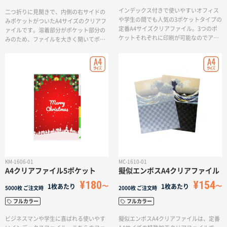
インデックス付きで使いやすいオフィス
二つ折りに見開きで、内側の右サイドの
や学生の間でも人気の3ポケットタイプの
みポケットがついたA4サイズのクリアフ
定番A4サイズクリアファイル。3つのポ
ァイルです。溶着部分がポケット部分の
ケットそれぞれに印刷が可能なのでアイ
みのため、ファイルを大きく開いてポケ
デアを活かした奥行きのあるデザインも
ットに挟んでおいた書類を簡単に取り出
可能です。オリジナルのアイデアやデザ
せるので、名刺やハガキ、申込用紙など
インを生かしたグッズとして、差がつく
簡単な書類を挟むのにもおすすめです。
ノベルティグッズとしても最適です。
ポケット部分へもデザインや印刷が可能
です。
KM-1606-01
MC-1610-01
A4クリアファイル5ポケット
擬似エンボスA4クリアファイル
¥180
¥154
1枚あたり
1枚あたり
5000枚
ご注文時
2000枚
ご注文時
フルカラー
フルカラー
ビジネスマンや学生に喜ばれる使いやす
擬似エンボスA4クリアファイルは、定番