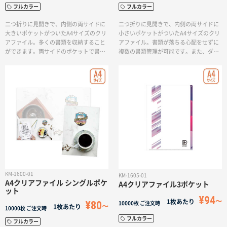
フルカラー
フルカラー
二つ折りに見開きで、内側の両サイドに
二つ折りに見開きで、内側の両サイドに
大きいポケットがついたA4サイズのクリ
小さいポケットがついたA4サイズのクリ
アファイル。多くの書類を収納すること
アファイル。書類が落ちる心配をせずに
ができます。両サイドのポケットで書類
複数の書類管理が可能です。また、ダブ
を分けて整理したり、A3サイズの書類を
ルポケット大に比べポケットの高さが浅
見開きで収納したりと煩雑な書類管理に
い為、資料の出し入れが非常にスムーズ
最適なダブルポケット付きのファイルで
で便利です。会社案内や資料整理など、
す。見開き可能な形状を生かし、A3サイ
様々な用途に活用できます。
ズのデザインも効果的に行えます。
KM-1600-01
KM-1605-01
A4クリアファイル シングルポケ
A4クリアファイル3ポケット
ット
¥94
1枚あたり
¥80
10000枚
ご注文時
1枚あたり
10000枚
ご注文時
フルカラー
フルカラー