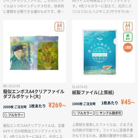
いインデックスファイル。こちらのファ
A4サイズの特殊加工クリアファイルで
イルは５つのインデックス付き。効率的
す。4色フルカラーに加えて、光沢ニス
に書類を分類できる優れものです。表紙
（ツルツル）とハジキニス（ザラザラ）の特
のみの印刷だけでなく5つのポケットそれ
殊加工で、凹凸や質感の表現が可能にな
ぞれに印刷が可能なのでアイデアを活か
りました。デザインの表現・品質がぐん
した奥行きのあるデザインも可能です。
とアップします！
MC-1612-01
IS-1974-01
擬似エンボスA4クリアファイル
紙製ファイル(上質紙)
ダブルポケット(大)
¥45
1枚あたり
¥269
1000枚
ご注文時
1枚あたり
2000枚
ご注文時
フルカラー
サンプル請求可
フルカラー
上質紙を使用したファイルは、さまざま
擬似エンボスA4クリアファイルは、定番
な印刷が可能です。ファイルに直接手書
A4サイズの特殊加工クリアファイルで
きもできるため、書類の整理や分類に非
す。4色フルカラーに加えて、光沢ニス