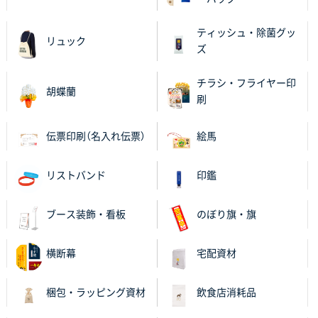
ティッシュ・除菌グッ
リュック
ズ
チラシ・フライヤー印
胡蝶蘭
刷
伝票印刷（名入れ伝票）
絵馬
リストバンド
印鑑
ブース装飾・看板
のぼり旗・旗
横断幕
宅配資材
梱包・ラッピング資材
飲食店消耗品