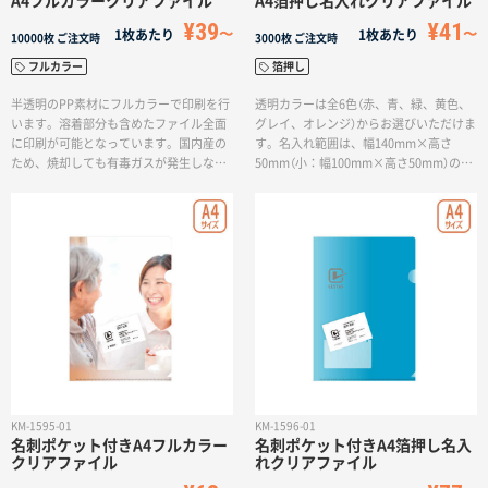
A4フルカラークリアファイル
A4箔押し名入れクリアファイル
サイトメニュー
¥39
¥41
1枚あたり
1枚あたり
10000枚
ご注文時
3000枚
ご注文時
フルカラー
箔押し
初めての方へ
半透明のPP素材にフルカラーで印刷を行
透明カラーは全6色（赤、青、緑、黄色、
います。溶着部分も含めたファイル全面
グレイ、オレンジ）からお選びいただけま
に印刷が可能となっています。国内産の
す。名入れ範囲は、幅140mm×高さ
ご注文の流れ
ため、焼却しても有毒ガスが発生しない
50mm（小：幅100mm×高さ50mm）のレ
環境にやさしいクリアファイルです。オ
イアウトの中に、ロゴや社名を配置いた
フィス用品や記念品、映画やアニメ作品
だけます。箔押しの色はゴールド、シル
お見積書の作成方法
のオリジナルグッズとして幅広くご利用
バーに加え、ブラック、レッドメタリッ
いただけます。
ク、ブルーメタリック、グリーンメタリ
ックの6色からお選びいただけます。
データ入稿ガイド
再注文について
KM-1595-01
KM-1596-01
よくあるご質問
名刺ポケット付きA4フルカラー
名刺ポケット付きA4箔押し名入
クリアファイル
れクリアファイル