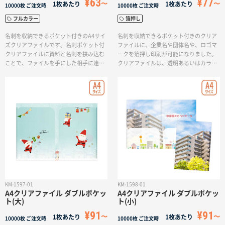
¥63
¥77
1枚あたり
1枚あたり
名入れグループサイト
10000枚
ご注文時
10000枚
ご注文時
フルカラー
箔押し
名刺を収納できるポケット付きのA4サイ
名刺を収納できるポケット付きのクリア
ズクリアファイルです。名刺ポケット付
ファイルに、企業名や団体名や、ロゴマ
クリアファイルに資料と名刺を挟み込む
ークを箔押し印刷が可能になりました。
ことで、ファイルを手にした相手に連絡
クリアファイルは、透明あるいはカラー
先を分かりやすく示すことができます。
クリアファイル6色からお好きな色をお選
お客様が資料を見ている時に担当者の連
びいただけます。箔の色はゴールド、シ
絡先がすぐにわかるので、お客様からの
ルバーに加え、ブラック、レッドメタリ
ちょっとした連絡を逃しません！会社説
ック、ブルーメタリック、グリーンメタ
明会やセミナー案内など、様々なビジネ
リックの6色から選択可能です。会社説明
スシーンで効果的にご活用いただけま
会やセミナー案内など、様々なビジネス
す。
シーンで効果的にご活用いただけるA4サ
イズの名刺ポケット付きクリアファイ
ル。企業イメージにあわせたカラーで箔
押し名入れを行い、PRツールとしてご活
用ください。＊ポケット部分は透明PPと
なります。また、ポケット部分への箔押
し印刷は行っておりませんのでご了承く
KM-1597-01
KM-1598-01
ださい。
A4クリアファイル ダブルポケッ
A4クリアファイル ダブルポケッ
ト(大)
ト(小)
¥91
¥91
1枚あたり
1枚あたり
10000枚
ご注文時
10000枚
ご注文時