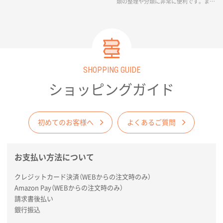
類の整理や分類に非常に便利です。ま
す。また、紙製のファイル中の書類と一
た、紙製のファイル中の書類と一緒にシ
緒にシュレッダーし紙資源として廃棄可
ュレッダーし紙資源として廃棄可能で
能です。SDGsや脱プラスチックの取り組
す。SDGsや脱プラスチックの取り組みの
みの注目度が高まっていることから、紙
注目度が高まっていることから、紙製の
製のファイルは非常に人気のある商品で
ファイルは非常に人気のある商品です。
す。リサイクル可能な素材を使用するこ
リサイクル可能な素材を使用すること
とで、環境にやさしい選択肢となりま
で、環境にやさしい選択肢となります。
す。
SHOPPING GUIDE
ショッピングガイド
初めてのお客様へ
よくあるご質問
お支払い方法について
クレジットカード決済（WEBからの注文時のみ）
Amazon Pay（WEBからの注文時のみ）
請求書後払い
銀行振込