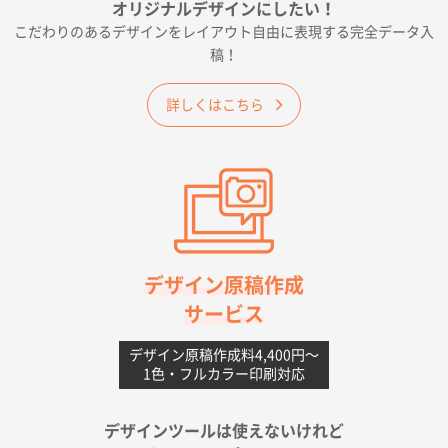
オリジナルデザインにしたい！
2026年06月19日 09:41
こだわりのあるデザインをレイアウト自由に表現する完全データ入
価格 大丈夫そうな会社に見えた
稿！
大阪府のお客様
詳しくはこちら
A4フルカラークリアファイル
1000枚
2026年06月11日 14:46
前回使用して良かった。
高知県I社様
【ポリ】特別ご注文ページ
1000枚
2026年06月08日 17:38
対応の速さ、丁寧さ、提案など
デザイン原稿作成
サービス
愛媛県S社様
不織布フラットバッグ（A4縦サイズ）
1000枚
デザイン原稿作成料4,400円〜
1色・フルカラー印刷対応
2026年05月25日 15:10
金額は当然のことですが、ネットからの注文しやすさ
が決め手です
デザインツールは使えないけれど