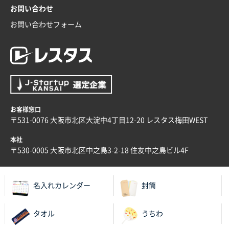
希望の商品の取り扱いがあったので
お問い合わせ
お問い合わせフォーム
大阪府のお客様
厚手コットンマチ付トートL ナチュラル(A4対応)
200枚
2025年12月25日 13:33
いつもきちんとしてる。
福島県W社様
お客様窓口
A4バインダー(2ツ折)
300枚
〒531-0076 大阪市北区大淀中4丁目12-20 レスタス梅田WEST
2025年12月24日 14:43
本社
以前の注文も含め価格と品質
〒530-0005 大阪市北区中之島3-2-18 住友中之島ビル4F
青森県K社様
ワンポイントポリ袋 A4サイズ
1000枚
名入れカレンダー
封筒
2025年12月24日 13:22
安い
タオル
うちわ
東京都M社様