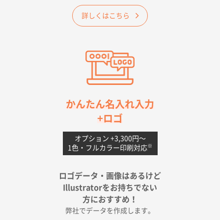
2026年04月25日 17:53
詳しくはこちら
納期が早そうだった
愛知県S社様
ワンポイントポリ袋 A4サイズ(黒)
1000枚
2026年04月20日 14:28
お値打ちだったので
茨城県G社様
かんたん名入れ入力
uni ジェットストリーム 05
300枚
+ロゴ
2026年04月18日 16:40
値段と注文のしやすさ
オプション +3,300円〜
※
1色・フルカラー印刷対応
宮崎県Y社様
ポリ袋 手穴A4サイズ
5000枚
ロゴデータ・画像はあるけど
2026年04月17日 09:28
Illustratorをお持ちでない
印刷色が豊富であったため
方におすすめ！
弊社でデータを作成します。