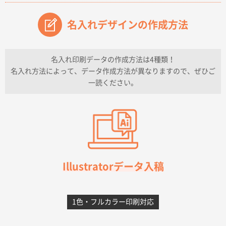
原稿データ流用が可能で価格が妥当なこと
名入れデザインの作成方法
兵庫県のお客様
チケットホルダー ダブルポケット
1000枚
2026年07月13日 10:50
名入れ印刷データの作成方法は4種類！
上記のとおりです。
名入れ方法によって、データ作成方法が異なりますので、ぜひご
一読ください。
愛知県I社様
【オーダー商品】特別ご注文ページ04
3000枚
2026年07月03日 09:23
柳さんの対応が素晴らしかった。
千葉県A社様
フレキソレジ袋 Uバッグ 35号
5000枚
Illustratorデータ入稿
2026年06月28日 15:14
前回購入したので
1色・フルカラー印刷対応
千葉県A社様
フレキソレジ袋 Uバッグ 35号
5000枚