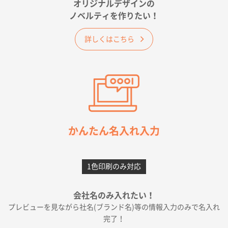
オリジナルデザインの
佐賀県A社様
ノベルティを作りたい！
ベーシックサコッシュ
1000枚
2026年05月23日 16:24
詳しくはこちら
希望の商品（今回発注分）が一番安かったため
東京都M社様
ワンポイント箔押し紙袋 M横サイズ(A4対応)
100
枚
2026年05月21日 12:56
簡単そだったら
かんたん名入れ入力
愛知県F社様
カームメタル
300枚
1色印刷のみ対応
2026年05月19日 12:05
種類の豊富さと価格
会社名のみ入れたい！
プレビューを見ながら社名(ブランド名)等の情報入力のみで名入れ
大阪府E社様
完了！
ワンポイントポリ袋 A4サイズ
1000枚