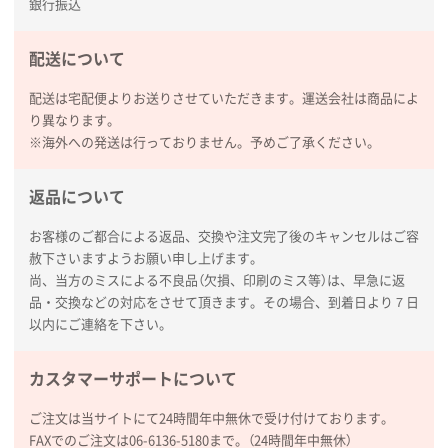
銀行振込
東京都D社様
【オーダー商品】特別ご注文ページ04
1000枚
配送について
2026年02月17日 12:18
配送は宅配便よりお送りさせていただきます。運送会社は商品によ
柔軟かつスピーディーに対応してくれたため
り異なります。
※海外への発送は行っておりません。予めご了承ください。
東京都のお客様
ラミネート紙袋 規格L1サイズ(A4対応)
1000枚
返品について
2026年02月16日 14:47
分かりやすく、予算に近かったため
お客様のご都合による返品、交換や注文完了後のキャンセルはご容
赦下さいますようお願い申し上げます。
大阪府F社様
尚、当方のミスによる不良品（欠損、印刷のミス等）は、早急に返
【オーダー商品】特別ご注文ページ04
1枚
品・交換などの対応をさせて頂きます。その場合、到着日より７日
2026年02月13日 22:10
以内にご連絡を下さい。
レスタスさんでは以前、自社封筒を製作していただき
ました早く、安く、丁寧につくられているので安心し
カスタマーサポートについて
てお願いできます。
ご注文は当サイトにて24時間年中無休で受け付けております。
FAXでのご注文は06-6136-5180まで。（24時間年中無休）
長野県R社様