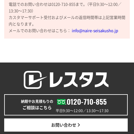
電話でのお問い合わせは0120-710-855まで。（平日9:30〜12:00／
陶器マグストレートラウンドリップ
100枚
13:30〜17:30）
2026年02月09日 14:27
カスタマーサポート受付およびメールの返信時間帯は上記営業時間
コップの形
内となります。
メールでのお問い合わせはこちら：
info@naire-seisakusho.jp
愛知県株社様
厚手コットンA4フラットトート ナチュラル
600
枚
2026年02月03日 18:12
商品がよさそうだったから
東京都N社様
コットンバッグM(B4対応)
200枚
2026年01月29日 11:46
0120-710-855
商品情報の正確な記載、スムーズなシステム対応
納期やお見積もりの
ご相談はこちら
平日9:30〜12:00／13:30〜17:30
広島県(社様
タッチペン付3色+1色スリムペン（再生ABS）
500
お問い合わせ
枚