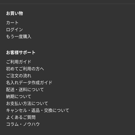
2026年01月27日 13:12
毎年注文しており、信頼できるから。出来上がりも満
お買い物
足している。
カート
ログイン
熊本県S社様
もう一度購入
ぺんてる ビクーニャフィール
1000枚
2026年01月26日 15:45
印刷範囲が広かったから、取扱商品
お客様サポート
ご利用ガイド
新潟県R社様
初めてご利用の方へ
ワンポイントポリ袋 A4サイズ
1000枚
ご注文の流れ
2026年01月16日 10:53
名入れデータ作成ガイド
納期が比較的短く、ロット数が豊富に選べて価格が安
配送・送料について
かったため
納期について
お支払い方法について
山口県P社様
キャンセル・返品・交換について
【トートバッグ・エコバッグ】特別ご注文ページ
よくあるご質問
③
1枚
コラム・ノウハウ
2026年01月09日 13:48