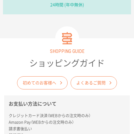
24時間 (年中無休)
ポリ袋 手穴A4サイズ
5000枚
2026年03月18日 14:12
安そうだった
東京都のお客様
ワンポイントポリ袋 B4サイズ
1000枚
2026年03月17日 19:11
SHOPPING GUIDE
実績が多そうでお安いようだったので
ショッピングガイド
徳島県S社様
ワンポイントポリ袋 A4サイズ
1000枚
初めてのお客様へ
よくあるご質問
2026年03月09日 08:27
金額が安いのと納期が間に合いそうなのと。
お支払い方法について
東京都のお客様
ラミネート紙袋 規格L1サイズ(A4対応)
1000枚
クレジットカード決済（WEBからの注文時のみ）
2026年02月26日 15:33
Amazon Pay（WEBからの注文時のみ）
請求書後払い
見積りの仕方が明確だったから