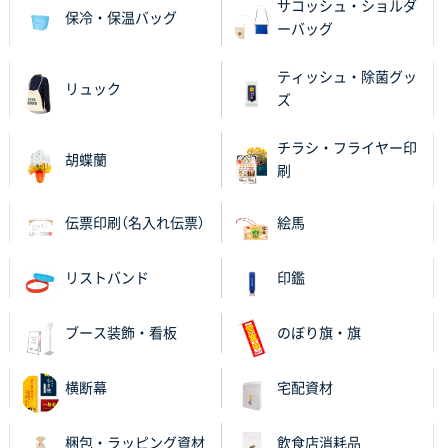
2025年12月04日 17:34
サコッシュ・ショルダ
保冷・保温バッグ
ーバッグ
値段が安かった。
ティッシュ・除菌グッ
兵庫県のお客様
リュック
ズ
スタンダードメモ100P
100枚
2025年12月02日 23:00
チラシ・フライヤー印
ロゴが入れられること
胡蝶蘭
刷
大阪府E社様
伝票印刷（名入れ伝票）
絵馬
ECOワンポイントポリ袋 A4サイズ（白）
1000枚
2025年11月28日 15:13
他部署のスタッフからの指示
リストバンド
印鑑
兵庫県S社様
ブース装飾・看板
のぼり旗・旗
A4箔押し名入れクリアファイル
300枚
2025年11月27日 10:45
横断幕
宅配資材
以前発注しているので、データが残っている点が良か
ったので
梱包・ラッピング資材
飲食店消耗品