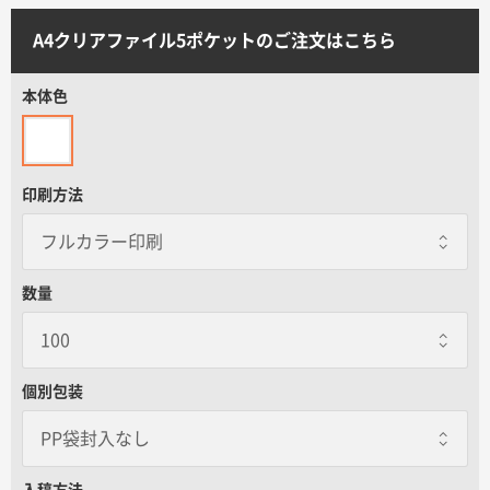
サイトメニュー
A4クリアファイル5ポケットのご注文はこちら
初めての方へ
本体色
ご注文の流れ
印刷方法
お見積書の作成方法
データ入稿ガイド
数量
再注文について
個別包装
よくあるご質問
PP袋封入なし
PP袋封入なし
入稿方法