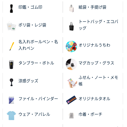
ワンポイント箔押し紙袋 M横サイズ(A4対応)
100
印鑑・ゴム印
紙袋・手提げ袋
枚
2025年12月22日 03:31
トートバッグ・エコバ
ポリ袋・レジ袋
価格と納期が希望に合ったから
ッグ
神奈川県S社様
名入れボールペン・名
オリジナルうちわ
ワンポイント箔押し紙袋 M横サイズ(A4対応)
500
入れペン
枚
2025年12月16日 10:39
タンブラー・ボトル
マグカップ・グラス
短納期対応が素晴らしい
ふせん・ノート・メモ
涼感グッズ
富山県O社様
帳
uni ジェットストリーム 07
100枚
2025年12月09日 14:04
ファイル・バインダー
オリジナルタオル
安い、早い
ウェア・アパレル
巾着・ポーチ
埼玉県G社様
ラミネート紙袋 規格L4サイズ(B4対応)
1000枚