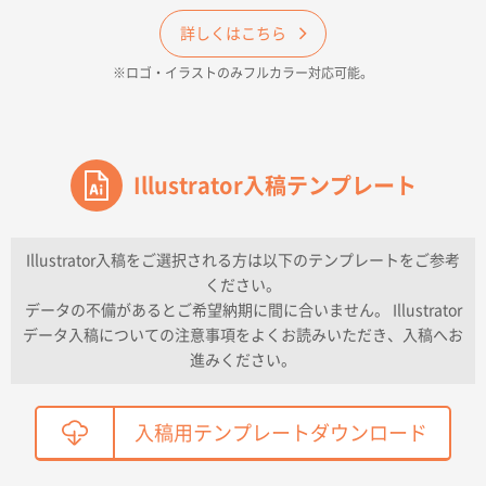
和歌山県H社様
ECO OPPワンポイントポリ袋 A4サイズ（透明）
詳しくはこちら
500枚
※ロゴ・イラストのみフルカラー対応可能。
2026年04月16日 14:31
価格と納期
東京都のお客様
ワンポイントポリ袋 A4サイズ
Illustrator入稿テンプレート
1000枚
2026年04月16日 11:41
納期が早い
Illustrator入稿をご選択される方は以下のテンプレートをご参考
ください。
東京都K社様
データの不備があるとご希望納期に間に合いません。 Illustrator
ワンポイントポリ袋 A4サイズ
300枚
データ入稿についての注意事項をよくお読みいただき、入稿へお
2026年04月01日 16:32
進みください。
こちらの需要にあったので
鳥取県T社様
入稿用テンプレートダウンロード
【オーダー商品】特別ご注文ページ04
2150枚
2026年03月30日 15:47