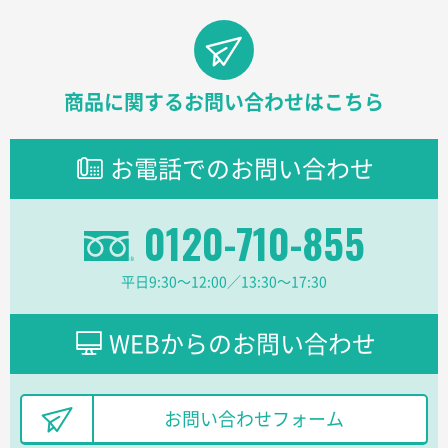
過去に当社の他の営業が注文した経緯があったため
青森県D社様
ラミネート紙袋 規格S1サイズ(A5対応)
500枚
商品に関するお問い合わせはこちら
2026年03月26日 17:31
価格が安い
お電話でのお問い合わせ
三重県S社様
スタンダードメモ100P
500枚
0120-710-855
2026年03月23日 11:22
希望の商品、値段であった。いぜん注文したことがあ
るため、
平日9:30〜12:00／13:30〜17:30
東京都株社様
WEBからのお問い合わせ
ECOワンポイントポリ袋 A4サイズ（白）
500枚
2026年03月19日 18:57
他のサイトにない商品があったから。
お問い合わせフォーム
埼玉県のお客様