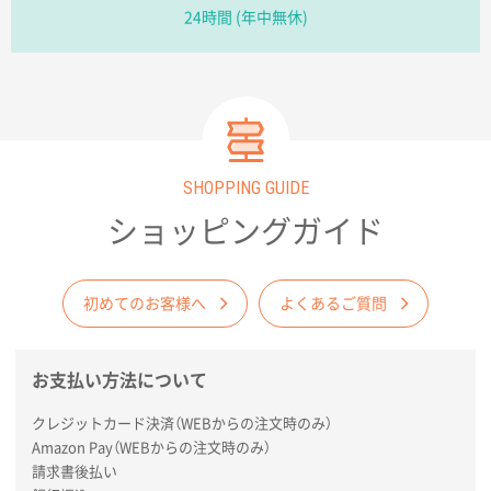
24時間 (年中無休)
ポリ袋 手穴A4サイズ
5000枚
2026年03月18日 14:12
安そうだった
東京都のお客様
ワンポイントポリ袋 B4サイズ
1000枚
2026年03月17日 19:11
SHOPPING GUIDE
実績が多そうでお安いようだったので
ショッピングガイド
徳島県S社様
ワンポイントポリ袋 A4サイズ
1000枚
初めてのお客様へ
よくあるご質問
2026年03月09日 08:27
金額が安いのと納期が間に合いそうなのと。
お支払い方法について
東京都のお客様
ラミネート紙袋 規格L1サイズ(A4対応)
1000枚
クレジットカード決済（WEBからの注文時のみ）
2026年02月26日 15:33
Amazon Pay（WEBからの注文時のみ）
請求書後払い
見積りの仕方が明確だったから