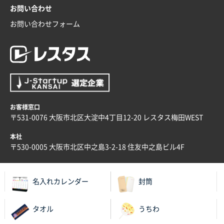
希望の商品の取り扱いがあったので
お問い合わせ
お問い合わせフォーム
大阪府のお客様
厚手コットンマチ付トートL ナチュラル(A4対応)
200枚
2025年12月25日 13:33
いつもきちんとしてる。
福島県W社様
お客様窓口
A4バインダー(2ツ折)
300枚
〒531-0076 大阪市北区大淀中4丁目12-20 レスタス梅田WEST
2025年12月24日 14:43
本社
以前の注文も含め価格と品質
〒530-0005 大阪市北区中之島3-2-18 住友中之島ビル4F
青森県K社様
ワンポイントポリ袋 A4サイズ
1000枚
名入れカレンダー
封筒
2025年12月24日 13:22
安い
タオル
うちわ
東京都M社様