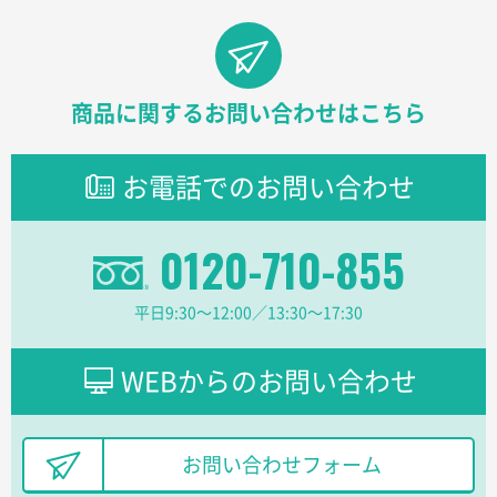
過去に当社の他の営業が注文した経緯があったため
青森県D社様
ラミネート紙袋 規格S1サイズ(A5対応)
500枚
商品に関するお問い合わせはこちら
2026年03月26日 17:31
価格が安い
お電話でのお問い合わせ
三重県S社様
スタンダードメモ100P
500枚
0120-710-855
2026年03月23日 11:22
希望の商品、値段であった。いぜん注文したことがあ
るため、
平日9:30〜12:00／13:30〜17:30
東京都株社様
WEBからのお問い合わせ
ECOワンポイントポリ袋 A4サイズ（白）
500枚
2026年03月19日 18:57
他のサイトにない商品があったから。
お問い合わせフォーム
埼玉県のお客様