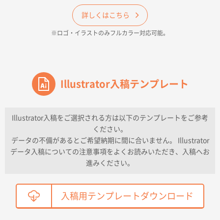
和歌山県H社様
ECO OPPワンポイントポリ袋 A4サイズ（透明）
詳しくはこちら
500枚
※ロゴ・イラストのみフルカラー対応可能。
2026年04月16日 14:31
価格と納期
東京都のお客様
ワンポイントポリ袋 A4サイズ
Illustrator入稿テンプレート
1000枚
2026年04月16日 11:41
納期が早い
Illustrator入稿をご選択される方は以下のテンプレートをご参考
ください。
東京都K社様
データの不備があるとご希望納期に間に合いません。 Illustrator
ワンポイントポリ袋 A4サイズ
300枚
データ入稿についての注意事項をよくお読みいただき、入稿へお
2026年04月01日 16:32
進みください。
こちらの需要にあったので
鳥取県T社様
入稿用テンプレートダウンロード
【オーダー商品】特別ご注文ページ04
2150枚
2026年03月30日 15:47