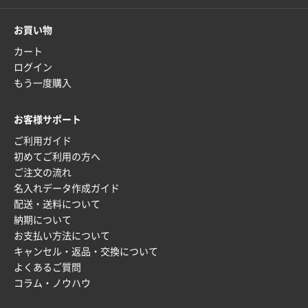
2026年01月27日 13:12
毎年注文しており、信頼できるから。出来上がりも満
お買い物
足している。
カート
ログイン
熊本県S社様
もう一度購入
ぺんてる ビクーニャフィール
1000枚
2026年01月26日 15:45
印刷範囲が広かったから、取扱商品
お客様サポート
ご利用ガイド
新潟県R社様
初めてご利用の方へ
ワンポイントポリ袋 A4サイズ
1000枚
ご注文の流れ
2026年01月16日 10:53
名入れデータ作成ガイド
納期が比較的短く、ロット数が豊富に選べて価格が安
配送・送料について
かったため
納期について
お支払い方法について
山口県P社様
キャンセル・返品・交換について
【トートバッグ・エコバッグ】特別ご注文ページ
よくあるご質問
③
1枚
コラム・ノウハウ
2026年01月09日 13:48