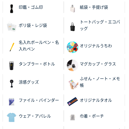
ワンポイント箔押し紙袋 M横サイズ(A4対応)
100
印鑑・ゴム印
紙袋・手提げ袋
枚
2025年12月22日 03:31
トートバッグ・エコバ
ポリ袋・レジ袋
価格と納期が希望に合ったから
ッグ
神奈川県S社様
名入れボールペン・名
オリジナルうちわ
ワンポイント箔押し紙袋 M横サイズ(A4対応)
500
入れペン
枚
2025年12月16日 10:39
タンブラー・ボトル
マグカップ・グラス
短納期対応が素晴らしい
ふせん・ノート・メモ
涼感グッズ
富山県O社様
帳
uni ジェットストリーム 07
100枚
2025年12月09日 14:04
ファイル・バインダー
オリジナルタオル
安い、早い
ウェア・アパレル
巾着・ポーチ
埼玉県G社様
ラミネート紙袋 規格L4サイズ(B4対応)
1000枚