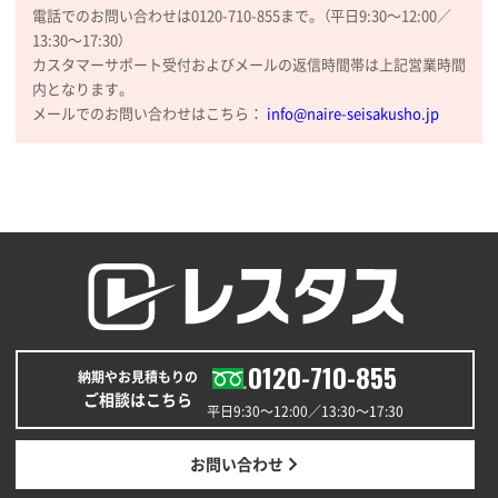
電話でのお問い合わせは0120-710-855まで。（平日9:30〜12:00／
陶器マグストレートラウンドリップ
100枚
13:30〜17:30）
2026年02月09日 14:27
カスタマーサポート受付およびメールの返信時間帯は上記営業時間
コップの形
内となります。
メールでのお問い合わせはこちら：
info@naire-seisakusho.jp
愛知県株社様
厚手コットンA4フラットトート ナチュラル
600
枚
2026年02月03日 18:12
商品がよさそうだったから
東京都N社様
コットンバッグM(B4対応)
200枚
2026年01月29日 11:46
0120-710-855
商品情報の正確な記載、スムーズなシステム対応
納期やお見積もりの
ご相談はこちら
平日9:30〜12:00／13:30〜17:30
広島県(社様
タッチペン付3色+1色スリムペン（再生ABS）
500
お問い合わせ
枚