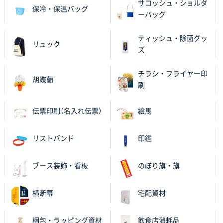
2025年12月04日 17:34
サコッシュ・ショルダ
保冷・保温バッグ
ーバッグ
値段が安かった。
ティッシュ・除菌グッ
兵庫県のお客様
リュック
ズ
スタンダードメモ100P
100枚
2025年12月02日 23:00
チラシ・フライヤー印
ロゴが入れられること
胡蝶蘭
刷
大阪府E社様
伝票印刷（名入れ伝票）
絵馬
ECOワンポイントポリ袋 A4サイズ（白）
1000枚
2025年11月28日 15:13
他部署のスタッフからの指示
リストバンド
印鑑
兵庫県S社様
ブース装飾・看板
のぼり旗・旗
A4箔押し名入れクリアファイル
300枚
2025年11月27日 10:45
横断幕
宅配資材
以前発注しているので、データが残っている点が良か
ったので
梱包・ラッピング資材
飲食店消耗品