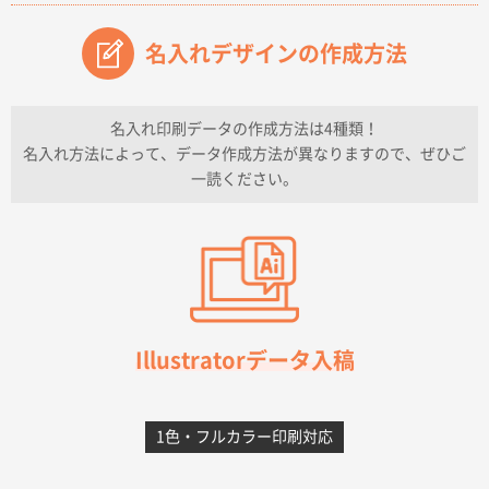
原稿データ流用が可能で価格が妥当なこと
名入れデザインの作成方法
兵庫県のお客様
チケットホルダー ダブルポケット
1000枚
2026年07月13日 10:50
名入れ印刷データの作成方法は4種類！
上記のとおりです。
名入れ方法によって、データ作成方法が異なりますので、ぜひご
一読ください。
愛知県I社様
【オーダー商品】特別ご注文ページ04
3000枚
2026年07月03日 09:23
柳さんの対応が素晴らしかった。
千葉県A社様
フレキソレジ袋 Uバッグ 35号
5000枚
Illustratorデータ入稿
2026年06月28日 15:14
前回購入したので
1色・フルカラー印刷対応
千葉県A社様
フレキソレジ袋 Uバッグ 35号
5000枚