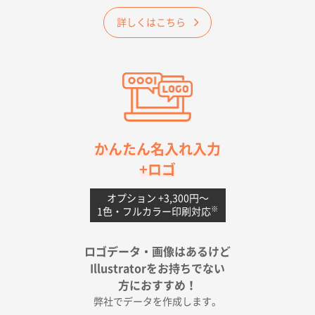
2026年04月25日 17:53
詳しくはこちら
納期が早そうだった
愛知県S社様
ワンポイントポリ袋 A4サイズ(黒)
1000枚
2026年04月20日 14:28
お値打ちだったので
茨城県G社様
かんたん名入れ入力
uni ジェットストリーム 05
300枚
+ロゴ
2026年04月18日 16:40
値段と注文のしやすさ
オプション +3,300円〜
※
1色・フルカラー印刷対応
宮崎県Y社様
ポリ袋 手穴A4サイズ
5000枚
ロゴデータ・画像はあるけど
2026年04月17日 09:28
Illustratorをお持ちでない
印刷色が豊富であったため
方におすすめ！
弊社でデータを作成します。