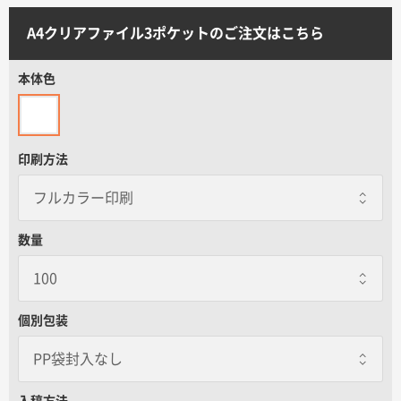
サイトメニュー
A4クリアファイル3ポケットのご注文はこちら
初めての方へ
本体色
ご注文の流れ
印刷方法
お見積書の作成方法
データ入稿ガイド
数量
再注文について
個別包装
よくあるご質問
PP袋封入なし
PP袋封入なし
入稿方法