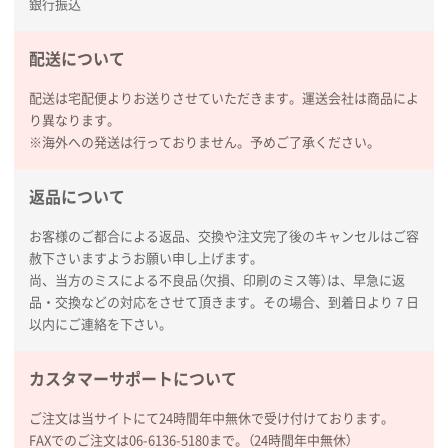
銀行振込
東京都D社様
【オーダー商品】特別ご注文ページ04
1000枚
配送について
2026年02月17日 12:18
配送は宅配便よりお送りさせていただきます。運送会社は商品によ
柔軟かつスピーディーに対応してくれたため
り異なります。
※海外への発送は行っておりません。予めご了承ください。
東京都のお客様
ラミネート紙袋 規格L1サイズ(A4対応)
1000枚
返品について
2026年02月16日 14:47
分かりやすく、予算に近かったため
お客様のご都合による返品、交換や注文完了後のキャンセルはご容
赦下さいますようお願い申し上げます。
大阪府F社様
尚、当方のミスによる不良品（欠損、印刷のミス等）は、早急に返
【オーダー商品】特別ご注文ページ04
1枚
品・交換などの対応をさせて頂きます。その場合、到着日より７日
2026年02月13日 22:10
以内にご連絡を下さい。
レスタスさんでは以前、自社封筒を製作していただき
ました早く、安く、丁寧につくられているので安心し
カスタマーサポートについて
てお願いできます。
ご注文は当サイトにて24時間年中無休で受け付けております。
FAXでのご注文は06-6136-5180まで。（24時間年中無休）
長野県R社様