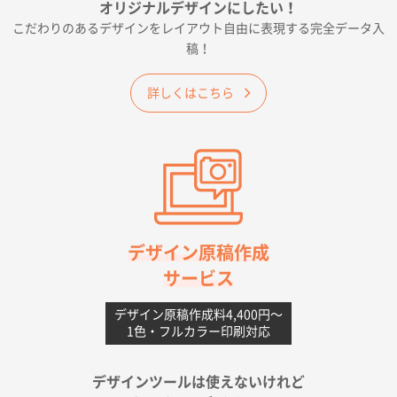
オリジナルデザインにしたい！
2026年06月19日 09:41
こだわりのあるデザインをレイアウト自由に表現する完全データ入
価格 大丈夫そうな会社に見えた
稿！
大阪府のお客様
詳しくはこちら
A4フルカラークリアファイル
1000枚
2026年06月11日 14:46
前回使用して良かった。
高知県I社様
【ポリ】特別ご注文ページ
1000枚
2026年06月08日 17:38
対応の速さ、丁寧さ、提案など
デザイン原稿作成
サービス
愛媛県S社様
不織布フラットバッグ（A4縦サイズ）
1000枚
デザイン原稿作成料4,400円〜
1色・フルカラー印刷対応
2026年05月25日 15:10
金額は当然のことですが、ネットからの注文しやすさ
が決め手です
デザインツールは使えないけれど