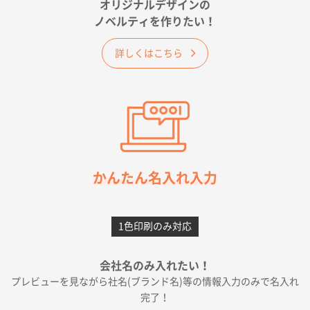
オリジナルデザインの
佐賀県A社様
ノベルティを作りたい！
ベーシックサコッシュ
1000枚
2026年05月23日 16:24
詳しくはこちら
希望の商品（今回発注分）が一番安かったため
東京都M社様
ワンポイント箔押し紙袋 M横サイズ(A4対応)
100
枚
2026年05月21日 12:56
簡単そだったら
かんたん名入れ入力
愛知県F社様
カームメタル
300枚
1色印刷のみ対応
2026年05月19日 12:05
種類の豊富さと価格
会社名のみ入れたい！
プレビューを見ながら社名(ブランド名)等の情報入力のみで名入れ
大阪府E社様
完了！
ワンポイントポリ袋 A4サイズ
1000枚