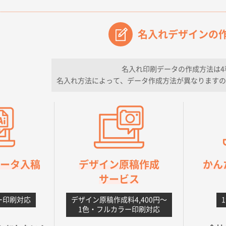
【オーダー商品】特別ご注文ページ04
3000枚
2026年07月03日 09:23
が素晴らしかった。
名入れデザインの
フレキソレジ袋 Uバッグ 35号
5000枚
2026年06月28日 15:14
ので
名入れ印刷データの作成方法は4
名入れ方法によって、データ作成方法が異なりますの
フレキソレジ袋 Uバッグ 35号
5000枚
2026年06月19日 09:41
そうな会社に見えた
様
A4フルカラークリアファイル
1000枚
2026年06月11日 14:46
良かった。
orデータ入稿
デザイン原稿作成
かん
【ポリ】特別ご注文ページ
1000枚
2026年06月08日 17:38
サービス
丁寧さ、提案など
ー印刷対応
デザイン原稿作成料4,400円〜
不織布フラットバッグ（A4縦サイズ）
1000枚
2026年05月25日 15:10
1色・フルカラー印刷対応
ことですが、ネットからの注文しやすさが決め手です