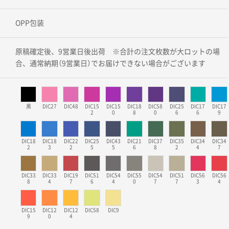
OPP包装
原稿確定後、9営業日後出荷 ※合計の注文枚数が大ロットの場
合、通常納期（9営業日）でお届けできない場合がございます
黒
DIC27
DIC48
DIC15
DIC15
DIC18
DIC58
DIC25
DIC17
DIC17
2
0
8
0
6
6
9
DIC18
DIC18
DIC22
DIC25
DIC43
DIC21
DIC37
DIC35
DIC34
DIC34
2
3
2
5
5
6
8
2
4
7
DIC33
DIC33
DIC19
DIC51
DIC54
DIC55
DIC54
DIC51
DIC56
DIC56
8
4
7
6
4
0
7
7
3
4
DIC15
DIC12
DIC12
DIC58
DIC9
9
0
4