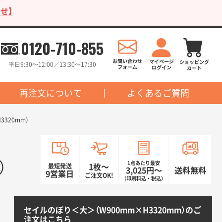
せ】
0120-710-855
平日9:30〜12:00／13:30〜17:30
再注文について
よくあるご質問
320mm）
）
1点あたり最安
最短発送
1枚〜
3,025円〜
送料無料
9営業日
ご注文OK!
（印刷料込・税込）
セイルのぼり＜大＞（W900mm×H3320mm）のご
注文はこちら