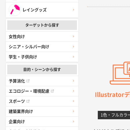
愛知県I社様
レイングッズ
柳さんの対応
ターゲットから探す
千葉県A社様
女性向け
前回購入した
シニア・シルバー向け
千葉県A社様
学生・子供向け
価格 大丈夫
目的・シーンから探す
大阪府のお客
予算消化
前回使用して
エコロジー・環境配慮
Illustrat
高知県I社様
スポーツ
対応の速さ、
建築業界向け
1色・フルカラ
愛媛県S社様
企業向け
金額は当然の