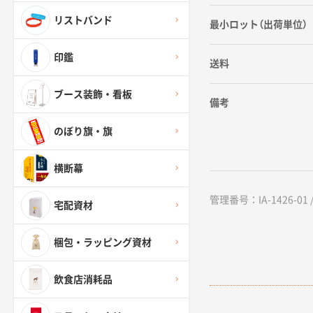
リストバンド
最小ロット（出荷単位）
印鑑
送料
ブース装飾・看板
備考
のぼり旗・旗
横断幕
管理番号：IA-1426-01 / 
宅配資材
梱包・ラッピング資材
飲食店消耗品