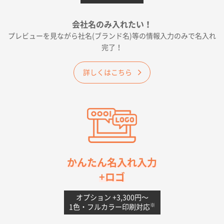
2026年05月19日 12:05
種類の豊富さと価格
会社名のみ入れたい！
プレビューを見ながら社名(ブランド名)等の情報入力のみで名入れ
大阪府E社様
完了！
ワンポイントポリ袋 A4サイズ
1000枚
2026年04月25日 17:53
詳しくはこちら
納期が早そうだった
愛知県S社様
ワンポイントポリ袋 A4サイズ(黒)
1000枚
2026年04月20日 14:28
お値打ちだったので
茨城県G社様
かんたん名入れ入力
uni ジェットストリーム 05
300枚
+ロゴ
2026年04月18日 16:40
値段と注文のしやすさ
オプション +3,300円〜
※
1色・フルカラー印刷対応
宮崎県Y社様