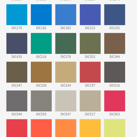
ECOワンポイントポリ袋 A4サイズ（白）
500枚
2026年03月19日 18:57
他のサイトにない商品があったから。
DIC179
DIC182
DIC183
DIC222
DIC255
埼玉県のお客様
ポリ袋 手穴A4サイズ
5000枚
2026年03月18日 14:12
安そうだった
DIC435
DIC216
DIC378
DIC352
DIC344
東京都のお客様
ワンポイントポリ袋 B4サイズ
1000枚
2026年03月17日 19:11
DIC347
DIC338
DIC334
DIC197
DIC516
実績が多そうでお安いようだったので
徳島県S社様
DIC544
DIC550
DIC547
DIC517
DIC563
ワンポイントポリ袋 A4サイズ
1000枚
2026年03月09日 08:27
金額が安いのと納期が間に合いそうなのと。