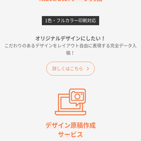
2026年06月28日 15:14
前回購入したので
1色・フルカラー印刷対応
千葉県A社様
フレキソレジ袋 Uバッグ 35号
5000枚
オリジナルデザインにしたい！
2026年06月19日 09:41
こだわりのあるデザインをレイアウト自由に表現する完全データ入
価格 大丈夫そうな会社に見えた
稿！
大阪府のお客様
詳しくはこちら
A4フルカラークリアファイル
1000枚
2026年06月11日 14:46
前回使用して良かった。
高知県I社様
【ポリ】特別ご注文ページ
1000枚
2026年06月08日 17:38
対応の速さ、丁寧さ、提案など
デザイン原稿作成
サービス
愛媛県S社様