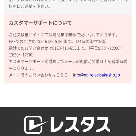
以内にご連絡を下さい。
山口県P社様
【トートバッグ・エコバッグ】特別ご注文ページ
カスタマーサポートについて
③
1枚
2026年01月09日 13:48
ご注文は当サイトにて24時間年中無休で受け付けております。
希望の商品の取り扱いがあったので
FAXでのご注文は06-6136-5180まで。（24時間年中無休）
電話でのお問い合わせは0120-710-855まで。（平日9:30〜12:00／
大阪府のお客様
13:30〜17:30）
厚手コットンマチ付トートL ナチュラル(A4対応)
カスタマーサポート受付およびメールの返信時間帯は上記営業時間
200枚
内となります。
2025年12月25日 13:33
メールでのお問い合わせはこちら：
info@naire-seisakusho.jp
いつもきちんとしてる。
福島県W社様
A4バインダー(2ツ折)
300枚
2025年12月24日 14:43
以前の注文も含め価格と品質
青森県K社様