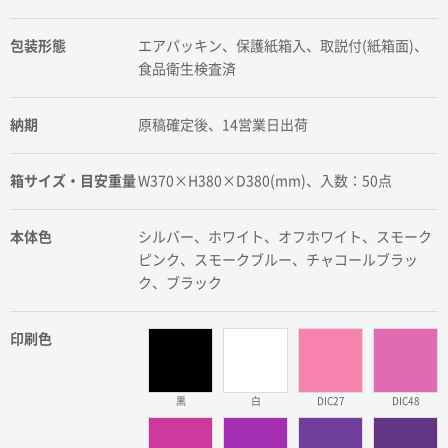
包装形態
エアパッキン、保護紙箱入、取説付(紙箱面)、
食品衛生検査済
納期
原稿確定後、14営業日出荷
箱サイズ・目安重量
W370×H380×D380(mm)、入数：50点
本体色
シルバー、ホワイト、オフホワイト、スモーク
ピンク、スモークブルー、チャコールブラッ
ク、ブラック
印刷色
黒
白
DIC27
DIC48