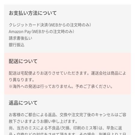
お支払い方法について
広島県(社様
タッチペン付3色+1色スリムペン（再生ABS）
500
クレジットカード決済（WEBからの注文時のみ）
枚
Amazon Pay（WEBからの注文時のみ）
2026年01月27日 13:12
請求書後払い
毎年注文しており、信頼できるから。出来上がりも満
銀行振込
足している。
配送について
熊本県S社様
ぺんてる ビクーニャフィール
1000枚
配送は宅配便よりお送りさせていただきます。運送会社は商品によ
2026年01月26日 15:45
り異なります。
印刷範囲が広かったから、取扱商品
※海外への発送は行っておりません。予めご了承ください。
新潟県R社様
返品について
ワンポイントポリ袋 A4サイズ
1000枚
2026年01月16日 10:53
お客様のご都合による返品、交換や注文完了後のキャンセルはご容
赦下さいますようお願い申し上げます。
納期が比較的短く、ロット数が豊富に選べて価格が安
尚、当方のミスによる不良品（欠損、印刷のミス等）は、早急に返
かったため
品・交換などの対応をさせて頂きます。その場合、到着日より７日