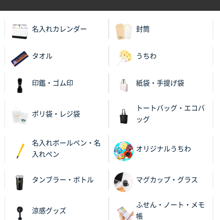
A4箔押し名入れクリアファイル
300枚
2025年11月27日 10:45
名入れカレンダー
封筒
以前発注しているので、データが残っている点が良か
ったので
タオル
うちわ
栃木県M社様
ビオトープデスクメモ100P
100枚
印鑑・ゴム印
紙袋・手提げ袋
2025年11月25日 16:41
前回同様、安心できるから
トートバッグ・エコバ
ポリ袋・レジ袋
ッグ
茨城県G社様
uni ジェットストリーム 05
300枚
名入れボールペン・名
2025年11月21日 16:39
オリジナルうちわ
入れペン
何度か注文していて、満足していたから
タンブラー・ボトル
マグカップ・グラス
神奈川県のお客様
のしメモ100P
800枚
ふせん・ノート・メモ
2025年11月18日 13:29
涼感グッズ
帳
のし文言が変更できたのと価格。