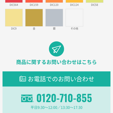
DIC564
DIC159
DIC120
DIC124
DIC58
東京都のお客様
ラミネート紙袋 規格L1サイズ(A4対応)
1000枚
2026年02月26日 15:33
見積りの仕方が明確だったから
DIC9
金
銀
その他
東京都D社様
【オーダー商品】特別ご注文ページ04
1000枚
2026年02月17日 12:18
柔軟かつスピーディーに対応してくれたため
商品に関するお問い合わせはこちら
東京都のお客様
ラミネート紙袋 規格L1サイズ(A4対応)
1000枚
お電話でのお問い合わせ
2026年02月16日 14:47
分かりやすく、予算に近かったため
0120-710-855
大阪府F社様
【オーダー商品】特別ご注文ページ04
1枚
平日9:30〜12:00／13:30〜17:30
2026年02月13日 22:10