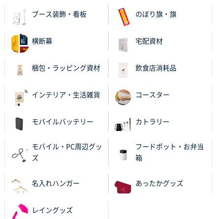
レギュラーのぼり（W600mm×H1800mm）
4枚
2025年11月05日 11:13
ブース装飾・看板
のぼり旗・旗
紹介されたから
横断幕
宅配資材
大分県Y社様
不織布スクエアトート(A4サイズ)
300枚
梱包・ラッピング資材
飲食店消耗品
2025年10月28日 17:10
バリエーション
インテリア・生活雑貨
コースター
岡山県K社様
ワンポイントポリ袋 A4サイズ
1000枚
モバイルバッテリー
カトラリー
2025年10月28日 09:06
サイトが見やすい
モバイル・PC周辺グッ
フードポット・お弁当
ズ
箱
東京都N社様
ワンポイントポリ袋 A4サイズ
700枚
名入れハンガー
あったかグッズ
2025年10月16日 11:34
サイト構成が解りやすかったから
レイングッズ