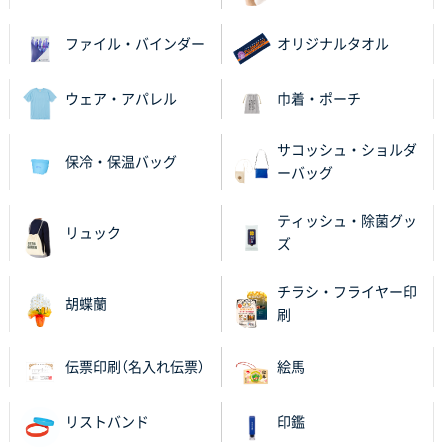
ファイル・バインダー
オリジナルタオル
千葉県M社様
ワンポイント箔押し紙袋 Sサイズ(A5対応)
100枚
2025年11月06日 14:57
ウェア・アパレル
巾着・ポーチ
営業ご担当者さまより、ご丁寧なサポートをいただ
き、他のネット印刷サービスよりも安心して購入まで
サコッシュ・ショルダ
保冷・保温バッグ
進められました。
ーバッグ
大阪府V社様
ティッシュ・除菌グッ
リュック
【ポリ袋】特別ご注文ページ
3000枚
ズ
2025年11月06日 14:21
昨年利用した時に、納期と金額面でかなり業者さんを
チラシ・フライヤー印
胡蝶蘭
比較して決めさせていただきました。 昨年注文分も、
刷
納期がギリギリだったにも関わらず、丁寧に対応して
頂きました。 今回も無理を言っておりますが、丁寧な
伝票印刷（名入れ伝票）
絵馬
対応を頂いており助かっております。
リストバンド
印鑑
和歌山県S社様