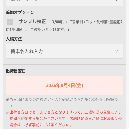
名入れグループサイト
個別包装なし
追加オプション
サンプル校正
+9,900円 / +7営業日
(ロット制作前（量産前）
包装紙
に1部印刷し、ご確認いただけます。)
一個あたり+80.00円 / 5日出荷
入稿方法
個別に包装紙を巻いてお届けします
のし巻き
一個あたり+20.00円 / 5日出荷
個別に商品にのしを巻きます
出荷目安日
包装紙+のし巻き
一個あたり+100.00円 / 5日出荷
2026年9月4日(金)
包装紙で包んだ後に外のしをします
※当日15時までの原稿確定・入金確認ができた場合の出荷目安日で
す。
※出荷目安日はあくまで目安となりますので、工場の混み具合により
納期が前後する場合がございます。お届け希望日が既にお決まりの
場合は、必ず事前にご相談ください。