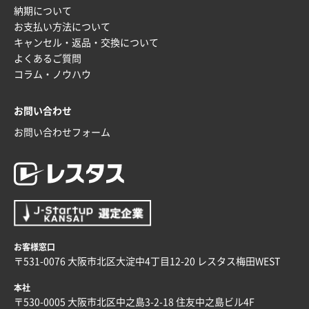
納期について
安い、早い
お支払い方法について
キャンセル・返品・交換について
埼玉県G社様
よくあるご質問
ラミネート紙袋 規格L4サイズ(B4対応)
1000枚
コラム・ノウハウ
2025年12月04日 17:34
値段が安かった。
お問い合わせ
お問い合わせフォーム
兵庫県のお客様
スタンダードメモ100P
100枚
2025年12月02日 23:00
ロゴが入れられること
大阪府E社様
ECOワンポイントポリ袋 A4サイズ（白）
1000枚
お客様窓口
2025年11月28日 15:13
〒531-0076 大阪市北区大淀中4丁目12-20 レスタス梅田WEST
他部署のスタッフからの指示
本社
兵庫県S社様
〒530-0005 大阪市北区中之島3-2-18 住友中之島ビル4F