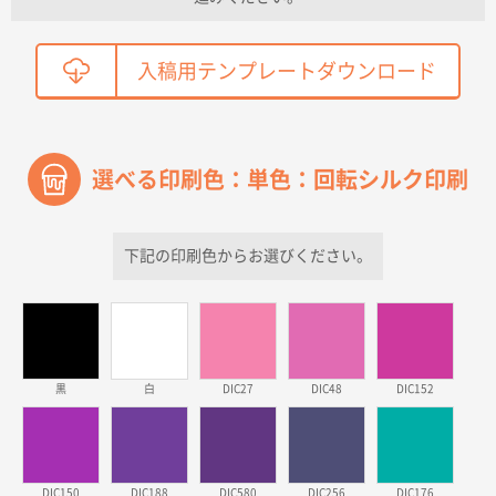
こちらの需要にあったので
鳥取県T社様
入稿用テンプレートダウンロード
【オーダー商品】特別ご注文ページ04
2150枚
2026年03月30日 15:47
過去に当社の他の営業が注文した経緯があったため
選べる印刷色：単色：回転シルク印刷
青森県D社様
ラミネート紙袋 規格S1サイズ(A5対応)
500枚
2026年03月26日 17:31
下記の印刷色からお選びください。
価格が安い
三重県S社様
スタンダードメモ100P
500枚
2026年03月23日 11:22
黒
白
DIC27
DIC48
DIC152
希望の商品、値段であった。いぜん注文したことがあ
るため、
東京都株社様
DIC150
DIC188
DIC580
DIC256
DIC176