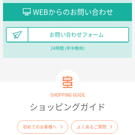
レスタスさんでは以前、自社封筒を製作していただき
ました早く、安く、丁寧につくられているので安心し
WEBからのお問い合わせ
てお願いできます。
長野県R社様
お問い合わせフォーム
陶器マグストレートラウンドリップ
100枚
2026年02月09日 14:27
24時間 (年中無休)
コップの形
愛知県株社様
厚手コットンA4フラットトート ナチュラル
600
枚
2026年02月03日 18:12
SHOPPING GUIDE
商品がよさそうだったから
ショッピングガイド
東京都N社様
コットンバッグM(B4対応)
200枚
2026年01月29日 11:46
初めてのお客様へ
よくあるご質問
商品情報の正確な記載、スムーズなシステム対応