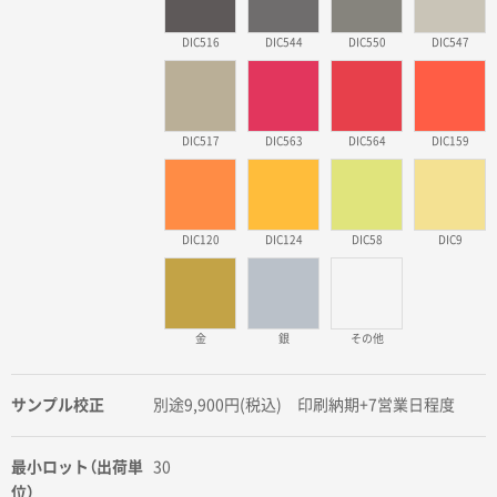
DIC516
DIC544
DIC550
DIC547
DIC517
DIC563
DIC564
DIC159
DIC120
DIC124
DIC58
DIC9
金
銀
その他
サンプル校正
別途9,900円(税込) 印刷納期+7営業日程度
最小ロット（出荷単
30
位）