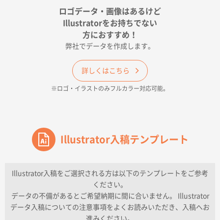
ポリ袋 手穴A4サイズ
5000枚
ロゴデータ・画像はあるけど
2026年04月17日 09:28
Illustratorをお持ちでない
印刷色が豊富であったため
方におすすめ！
弊社でデータを作成します。
和歌山県H社様
ECO OPPワンポイントポリ袋 A4サイズ（透明）
詳しくはこちら
500枚
※ロゴ・イラストのみフルカラー対応可能。
2026年04月16日 14:31
価格と納期
東京都のお客様
ワンポイントポリ袋 A4サイズ
Illustrator入稿テンプレート
1000枚
2026年04月16日 11:41
納期が早い
Illustrator入稿をご選択される方は以下のテンプレートをご参考
ください。
東京都K社様
データの不備があるとご希望納期に間に合いません。 Illustrator
ワンポイントポリ袋 A4サイズ
300枚
データ入稿についての注意事項をよくお読みいただき、入稿へお
2026年04月01日 16:32
進みください。