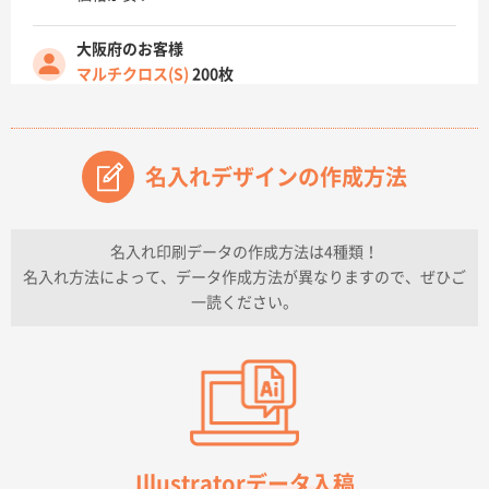
大阪府のお客様
マルチクロス(S)
200枚
2026年07月14日 13:26
原稿データ流用が可能で価格が妥当なこと
名入れデザインの作成方法
兵庫県のお客様
チケットホルダー ダブルポケット
1000枚
2026年07月13日 10:50
名入れ印刷データの作成方法は4種類！
上記のとおりです。
名入れ方法によって、データ作成方法が異なりますので、ぜひご
一読ください。
愛知県I社様
【オーダー商品】特別ご注文ページ04
3000枚
2026年07月03日 09:23
柳さんの対応が素晴らしかった。
千葉県A社様
フレキソレジ袋 Uバッグ 35号
5000枚
Illustratorデータ入稿