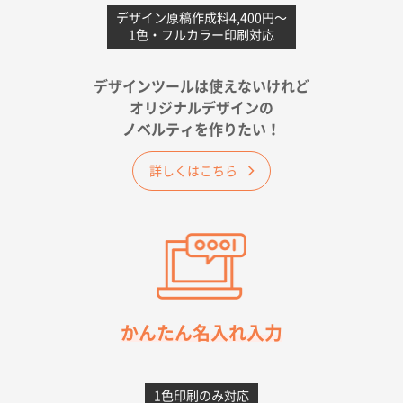
不織布フラットバッグ（A4縦サイズ）
1000枚
デザイン原稿作成料4,400円〜
1色・フルカラー印刷対応
2026年05月25日 15:10
金額は当然のことですが、ネットからの注文しやすさ
が決め手です
デザインツールは使えないけれど
オリジナルデザインの
佐賀県A社様
ノベルティを作りたい！
ベーシックサコッシュ
1000枚
2026年05月23日 16:24
詳しくはこちら
希望の商品（今回発注分）が一番安かったため
東京都M社様
ワンポイント箔押し紙袋 M横サイズ(A4対応)
100
枚
2026年05月21日 12:56
簡単そだったら
かんたん名入れ入力
愛知県F社様
カームメタル
300枚
1色印刷のみ対応