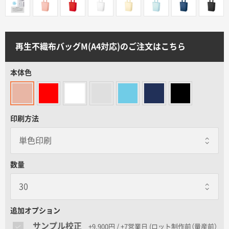
サイトメニュー
初めての方へ
再生不織布バッグM(A4対応)のご注文はこちら
ご注文の流れ
本体色
お見積書の作成方法
印刷方法
データ入稿ガイド
数量
再注文について
よくあるご質問
追加オプション
サンプル校正
+9,900円 / +7営業日
(ロット制作前（量産前）