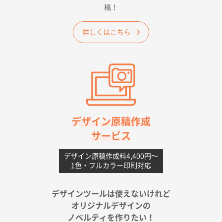
稿！
大阪府のお客様
詳しくはこちら
A4フルカラークリアファイル
1000枚
2026年06月11日 14:46
前回使用して良かった。
高知県I社様
【ポリ】特別ご注文ページ
1000枚
2026年06月08日 17:38
対応の速さ、丁寧さ、提案など
デザイン原稿作成
サービス
愛媛県S社様
不織布フラットバッグ（A4縦サイズ）
1000枚
デザイン原稿作成料4,400円〜
1色・フルカラー印刷対応
2026年05月25日 15:10
金額は当然のことですが、ネットからの注文しやすさ
が決め手です
デザインツールは使えないけれど
オリジナルデザインの
佐賀県A社様
ノベルティを作りたい！