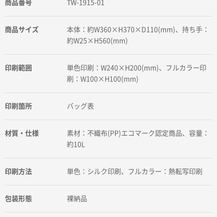
商品番号
TW-1915-01
商品サイズ
本体：約W360×H370×D110(mm)、持ち手：
約W25×H560(mm)
印刷範囲
単色印刷：W240×H200(mm)、フルカラー印
刷：W100×H100(mm)
印刷箇所
バッグ表
材質・仕様
素材：不織布(PP)エコマーク認定商品、容量：
約10L
印刷方法
単色：シルク印刷、フルカラー：熱転写印刷
包装形態
裸納品