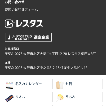
お問い合わせ
お問い合わせフォーム
兵庫県のお客様
スタンダードメモ100P
100枚
2025年12月02日 23:00
ロゴが入れられること
大阪府E社様
ECOワンポイントポリ袋 A4サイズ（白）
1000枚
お客様窓口
2025年11月28日 15:13
〒531-0076 大阪市北区大淀中4丁目12-20 レスタス梅田WEST
他部署のスタッフからの指示
本社
兵庫県S社様
〒530-0005 大阪市北区中之島3-2-18 住友中之島ビル4F
A4箔押し名入れクリアファイル
300枚
2025年11月27日 10:45
名入れカレンダー
封筒
以前発注しているので、データが残っている点が良か
ったので
タオル
うちわ
栃木県M社様