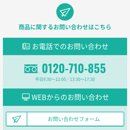
【オーダー商品】特別ご注文ページ04
1000枚
2026年02月17日 12:18
柔軟かつスピーディーに対応してくれたため
商品に関するお問い合わせはこちら
東京都のお客様
ラミネート紙袋 規格L1サイズ(A4対応)
1000枚
お電話でのお問い合わせ
2026年02月16日 14:47
分かりやすく、予算に近かったため
0120-710-855
大阪府F社様
【オーダー商品】特別ご注文ページ04
1枚
平日9:30〜12:00／13:30〜17:30
2026年02月13日 22:10
レスタスさんでは以前、自社封筒を製作していただき
ました早く、安く、丁寧につくられているので安心し
WEBからのお問い合わせ
てお願いできます。
長野県R社様
お問い合わせフォーム
陶器マグストレートラウンドリップ
100枚