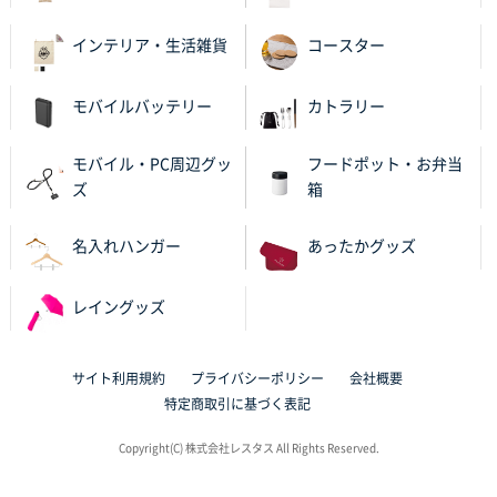
バリエーション
インテリア・生活雑貨
コースター
岡山県K社様
ワンポイントポリ袋 A4サイズ
1000枚
モバイルバッテリー
カトラリー
2025年10月28日 09:06
サイトが見やすい
モバイル・PC周辺グッ
フードポット・お弁当
ズ
箱
東京都N社様
ワンポイントポリ袋 A4サイズ
700枚
名入れハンガー
あったかグッズ
2025年10月16日 11:34
サイト構成が解りやすかったから
レイングッズ
東京都J社様
ブックメモ付箋
200枚
サイト利用規約
プライバシーポリシー
会社概要
2025年10月16日 10:30
特定商取引に基づく表記
丁度良いものがあったので
Copyright(C) 株式会社レスタス All Rights Reserved.
群馬県K社様