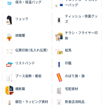
保冷・保温バッグ
進められました。
ーバッグ
大阪府V社様
ティッシュ・除菌グッ
リュック
【ポリ袋】特別ご注文ページ
3000枚
ズ
2025年11月06日 14:21
昨年利用した時に、納期と金額面でかなり業者さんを
チラシ・フライヤー印
胡蝶蘭
比較して決めさせていただきました。 昨年注文分も、
刷
納期がギリギリだったにも関わらず、丁寧に対応して
頂きました。 今回も無理を言っておりますが、丁寧な
伝票印刷（名入れ伝票）
絵馬
対応を頂いており助かっております。
リストバンド
印鑑
和歌山県S社様
レギュラーのぼり（W600mm×H1800mm）
4枚
2025年11月05日 11:13
ブース装飾・看板
のぼり旗・旗
紹介されたから
横断幕
宅配資材
大分県Y社様
不織布スクエアトート(A4サイズ)
300枚
梱包・ラッピング資材
飲食店消耗品
2025年10月28日 17:10