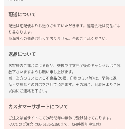
足している。
配送について
熊本県S社様
ぺんてる ビクーニャフィール
1000枚
配送は宅配便よりお送りさせていただきます。運送会社は商品によ
2026年01月26日 15:45
り異なります。
印刷範囲が広かったから、取扱商品
※海外への発送は行っておりません。予めご了承ください。
新潟県R社様
返品について
ワンポイントポリ袋 A4サイズ
1000枚
2026年01月16日 10:53
お客様のご都合による返品、交換や注文完了後のキャンセルはご容
赦下さいますようお願い申し上げます。
納期が比較的短く、ロット数が豊富に選べて価格が安
尚、当方のミスによる不良品（欠損、印刷のミス等）は、早急に返
かったため
品・交換などの対応をさせて頂きます。その場合、到着日より７日
以内にご連絡を下さい。
山口県P社様
【トートバッグ・エコバッグ】特別ご注文ページ
カスタマーサポートについて
③
1枚
2026年01月09日 13:48
ご注文は当サイトにて24時間年中無休で受け付けております。
希望の商品の取り扱いがあったので
FAXでのご注文は06-6136-5180まで。（24時間年中無休）