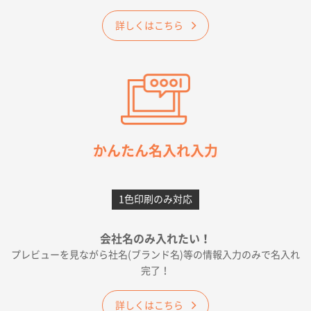
ベーシックサコッシュ
1000枚
2026年05月23日 16:24
詳しくはこちら
希望の商品（今回発注分）が一番安かったため
東京都M社様
ワンポイント箔押し紙袋 M横サイズ(A4対応)
100
枚
2026年05月21日 12:56
簡単そだったら
かんたん名入れ入力
愛知県F社様
カームメタル
300枚
1色印刷のみ対応
2026年05月19日 12:05
種類の豊富さと価格
会社名のみ入れたい！
プレビューを見ながら社名(ブランド名)等の情報入力のみで名入れ
大阪府E社様
完了！
ワンポイントポリ袋 A4サイズ
1000枚
2026年04月25日 17:53
詳しくはこちら
納期が早そうだった