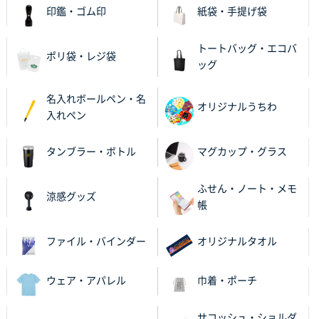
ビオトープデスクメモ100P
100枚
印鑑・ゴム印
紙袋・手提げ袋
2025年11月25日 16:41
前回同様、安心できるから
トートバッグ・エコバ
ポリ袋・レジ袋
ッグ
茨城県G社様
uni ジェットストリーム 05
300枚
名入れボールペン・名
2025年11月21日 16:39
オリジナルうちわ
入れペン
何度か注文していて、満足していたから
タンブラー・ボトル
マグカップ・グラス
神奈川県のお客様
のしメモ100P
800枚
ふせん・ノート・メモ
2025年11月18日 13:29
涼感グッズ
帳
のし文言が変更できたのと価格。
ファイル・バインダー
オリジナルタオル
千葉県M社様
ワンポイント箔押し紙袋 Sサイズ(A5対応)
100枚
2025年11月06日 14:57
ウェア・アパレル
巾着・ポーチ
営業ご担当者さまより、ご丁寧なサポートをいただ
き、他のネット印刷サービスよりも安心して購入まで
サコッシュ・ショルダ