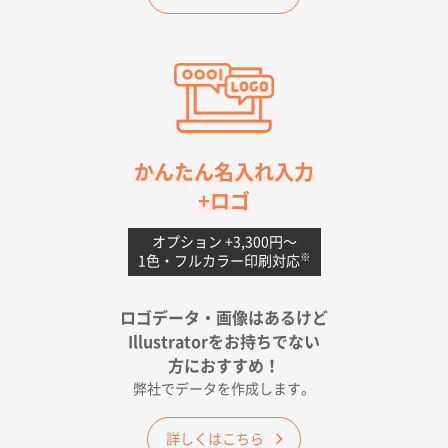
愛知県S社様
ワンポイントポリ袋 A4サイズ(黒)
1000枚
2026年04月20日 14:28
お値打ちだったので
茨城県G社様
かんたん名入れ入力
uni ジェットストリーム 05
300枚
+ロゴ
2026年04月18日 16:40
値段と注文のしやすさ
オプション +3,300円〜
※
1色・フルカラー印刷対応
宮崎県Y社様
ポリ袋 手穴A4サイズ
5000枚
ロゴデータ・画像はあるけど
2026年04月17日 09:28
Illustratorをお持ちでない
印刷色が豊富であったため
方におすすめ！
弊社でデータを作成します。
和歌山県H社様
ECO OPPワンポイントポリ袋 A4サイズ（透明）
詳しくはこちら