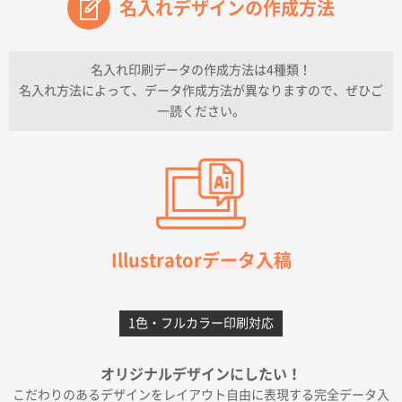
名入れデザインの作成方法
兵庫県のお客様
チケットホルダー ダブルポケット
1000枚
2026年07月13日 10:50
名入れ印刷データの作成方法は4種類！
上記のとおりです。
名入れ方法によって、データ作成方法が異なりますので、ぜひご
一読ください。
愛知県I社様
【オーダー商品】特別ご注文ページ04
3000枚
2026年07月03日 09:23
柳さんの対応が素晴らしかった。
千葉県A社様
フレキソレジ袋 Uバッグ 35号
5000枚
Illustratorデータ入稿
2026年06月28日 15:14
前回購入したので
1色・フルカラー印刷対応
千葉県A社様
フレキソレジ袋 Uバッグ 35号
5000枚
オリジナルデザインにしたい！
2026年06月19日 09:41
こだわりのあるデザインをレイアウト自由に表現する完全データ入
価格 大丈夫そうな会社に見えた