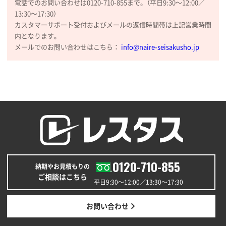
電話でのお問い合わせは0120-710-855まで。（平日9:30〜12:00／
大阪府のお客様
13:30〜17:30）
厚手コットンマチ付トートL ナチュラル(A4対応)
カスタマーサポート受付およびメールの返信時間帯は上記営業時間
200枚
内となります。
2025年12月25日 13:33
メールでのお問い合わせはこちら：
info@naire-seisakusho.jp
いつもきちんとしてる。
福島県W社様
A4バインダー(2ツ折)
300枚
2025年12月24日 14:43
以前の注文も含め価格と品質
青森県K社様
ワンポイントポリ袋 A4サイズ
1000枚
0120-710-855
納期やお見積もりの
2025年12月24日 13:22
ご相談はこちら
安い
平日9:30〜12:00／13:30〜17:30
東京都M社様
お問い合わせ
ワンポイント箔押し紙袋 M横サイズ(A4対応)
100