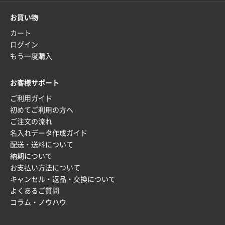
枚
2025年12月22日 03:31
お買い物
価格と納期が希望に合ったから
カート
ログイン
神奈川県S社様
もう一度購入
ワンポイント箔押し紙袋 M横サイズ(A4対応)
500
枚
お客様サポート
2025年12月16日 10:39
ご利用ガイド
短納期対応が素晴らしい
初めてご利用の方へ
ご注文の流れ
富山県O社様
名入れデータ作成ガイド
uni ジェットストリーム 07
100枚
配送・送料について
2025年12月09日 14:04
納期について
安い、早い
お支払い方法について
キャンセル・返品・交換について
埼玉県G社様
よくあるご質問
ラミネート紙袋 規格L4サイズ(B4対応)
1000枚
コラム・ノウハウ
2025年12月04日 17:34
値段が安かった。