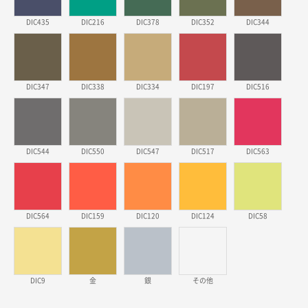
2026年03月18日 14:12
安そうだった
DIC435
DIC216
DIC378
DIC352
DIC344
東京都のお客様
ワンポイントポリ袋 B4サイズ
1000枚
2026年03月17日 19:11
DIC347
DIC338
DIC334
DIC197
DIC516
実績が多そうでお安いようだったので
徳島県S社様
DIC544
DIC550
DIC547
DIC517
DIC563
ワンポイントポリ袋 A4サイズ
1000枚
2026年03月09日 08:27
金額が安いのと納期が間に合いそうなのと。
DIC564
DIC159
DIC120
DIC124
DIC58
東京都のお客様
ラミネート紙袋 規格L1サイズ(A4対応)
1000枚
2026年02月26日 15:33
見積りの仕方が明確だったから
DIC9
金
銀
その他
東京都D社様