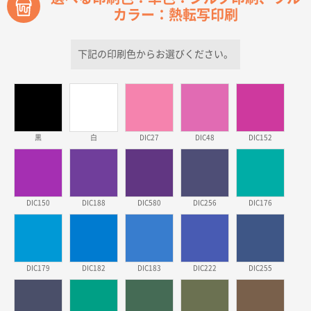
カラー：熱転写印刷
青森県D社様
ラミネート紙袋 規格S1サイズ(A5対応)
500枚
2026年03月26日 17:31
下記の印刷色からお選びください。
価格が安い
三重県S社様
スタンダードメモ100P
500枚
2026年03月23日 11:22
黒
白
DIC27
DIC48
DIC152
希望の商品、値段であった。いぜん注文したことがあ
るため、
東京都株社様
DIC150
DIC188
DIC580
DIC256
DIC176
ECOワンポイントポリ袋 A4サイズ（白）
500枚
2026年03月19日 18:57
他のサイトにない商品があったから。
DIC179
DIC182
DIC183
DIC222
DIC255
埼玉県のお客様
ポリ袋 手穴A4サイズ
5000枚