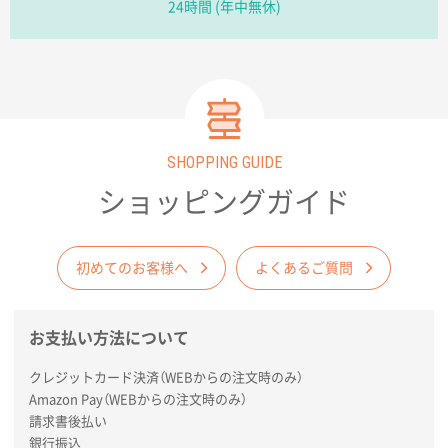
2026年02月09日 14:27
24時間 (年中無休)
コップの形
愛知県株社様
厚手コットンA4フラットトート ナチュラル
600
枚
2026年02月03日 18:12
SHOPPING GUIDE
商品がよさそうだったから
ショッピングガイド
東京都N社様
コットンバッグM(B4対応)
200枚
2026年01月29日 11:46
初めてのお客様へ
よくあるご質問
商品情報の正確な記載、スムーズなシステム対応
お支払い方法について
広島県(社様
タッチペン付3色+1色スリムペン（再生ABS）
500
クレジットカード決済（WEBからの注文時のみ）
枚
Amazon Pay（WEBからの注文時のみ）
2026年01月27日 13:12
請求書後払い
毎年注文しており、信頼できるから。出来上がりも満
銀行振込