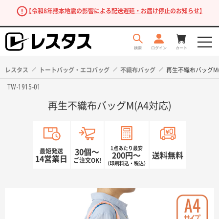
【令和8年熊本地震の影響による配送遅延・お届け停止のお知らせ】
レスタス
トートバッグ・エコバッグ
不織布バッグ
再生不織布バッグM(
TW-1915-01
再生不織布バッグM(A4対応)
1点あたり最安
最短発送
30個〜
200円〜
送料無料
14営業日
ご注文OK!
（印刷料込・税込）
商品を探す