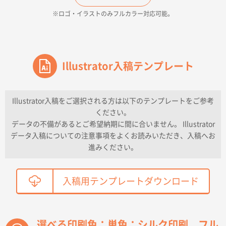
500枚
※ロゴ・イラストのみフルカラー対応可能。
2026年04月16日 14:31
価格と納期
東京都のお客様
ワンポイントポリ袋 A4サイズ
Illustrator入稿テンプレート
1000枚
2026年04月16日 11:41
納期が早い
Illustrator入稿をご選択される方は以下のテンプレートをご参考
ください。
東京都K社様
データの不備があるとご希望納期に間に合いません。 Illustrator
ワンポイントポリ袋 A4サイズ
300枚
データ入稿についての注意事項をよくお読みいただき、入稿へお
2026年04月01日 16:32
進みください。
こちらの需要にあったので
鳥取県T社様
入稿用テンプレートダウンロード
【オーダー商品】特別ご注文ページ04
2150枚
2026年03月30日 15:47
過去に当社の他の営業が注文した経緯があったため
選べる印刷色：単色：シルク印刷、フル