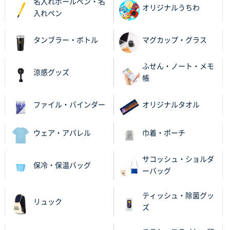
名入れボールペン・名
2025年11月21日 16:39
オリジナルうちわ
入れペン
何度か注文していて、満足していたから
タンブラー・ボトル
マグカップ・グラス
神奈川県のお客様
のしメモ100P
800枚
ふせん・ノート・メモ
2025年11月18日 13:29
涼感グッズ
帳
のし文言が変更できたのと価格。
ファイル・バインダー
オリジナルタオル
千葉県M社様
ワンポイント箔押し紙袋 Sサイズ(A5対応)
100枚
2025年11月06日 14:57
ウェア・アパレル
巾着・ポーチ
営業ご担当者さまより、ご丁寧なサポートをいただ
き、他のネット印刷サービスよりも安心して購入まで
サコッシュ・ショルダ
保冷・保温バッグ
進められました。
ーバッグ
大阪府V社様
ティッシュ・除菌グッ
リュック
【ポリ袋】特別ご注文ページ
3000枚
ズ
2025年11月06日 14:21
昨年利用した時に、納期と金額面でかなり業者さんを