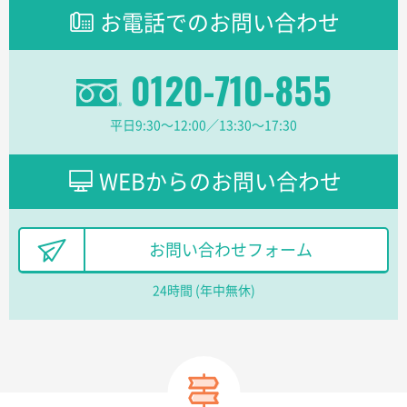
ラミネート紙袋 規格L1サイズ(A4対応)
1000枚
お電話でのお問い合わせ
2026年02月16日 14:47
分かりやすく、予算に近かったため
0120-710-855
大阪府F社様
【オーダー商品】特別ご注文ページ04
1枚
平日9:30〜12:00／13:30〜17:30
2026年02月13日 22:10
レスタスさんでは以前、自社封筒を製作していただき
ました早く、安く、丁寧につくられているので安心し
WEBからのお問い合わせ
てお願いできます。
長野県R社様
お問い合わせフォーム
陶器マグストレートラウンドリップ
100枚
2026年02月09日 14:27
24時間 (年中無休)
コップの形
愛知県株社様
厚手コットンA4フラットトート ナチュラル
600
枚