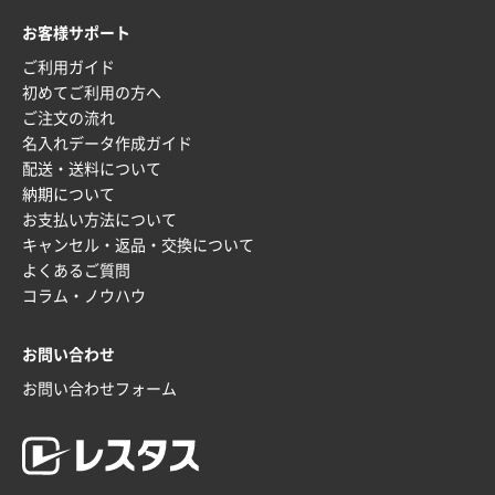
枚
お客様サポート
2025年12月16日 10:39
ご利用ガイド
短納期対応が素晴らしい
初めてご利用の方へ
ご注文の流れ
富山県O社様
名入れデータ作成ガイド
uni ジェットストリーム 07
100枚
配送・送料について
2025年12月09日 14:04
納期について
安い、早い
お支払い方法について
キャンセル・返品・交換について
埼玉県G社様
よくあるご質問
ラミネート紙袋 規格L4サイズ(B4対応)
1000枚
コラム・ノウハウ
2025年12月04日 17:34
値段が安かった。
お問い合わせ
お問い合わせフォーム
兵庫県のお客様
スタンダードメモ100P
100枚
2025年12月02日 23:00
ロゴが入れられること