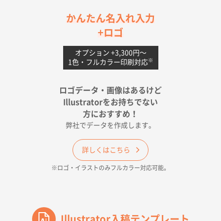
茨城県G社様
かんたん名入れ入力
uni ジェットストリーム 05
300枚
+ロゴ
2026年04月18日 16:40
値段と注文のしやすさ
オプション +3,300円〜
※
1色・フルカラー印刷対応
宮崎県Y社様
ポリ袋 手穴A4サイズ
5000枚
ロゴデータ・画像はあるけど
2026年04月17日 09:28
Illustratorをお持ちでない
印刷色が豊富であったため
方におすすめ！
弊社でデータを作成します。
和歌山県H社様
ECO OPPワンポイントポリ袋 A4サイズ（透明）
詳しくはこちら
500枚
※ロゴ・イラストのみフルカラー対応可能。
2026年04月16日 14:31
価格と納期
東京都のお客様
ワンポイントポリ袋 A4サイズ
Illustrator入稿テンプレート
1000枚