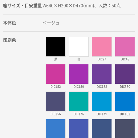
箱サイズ・目安重量
W640×H200×D470(mm)、入数：50点
本体色
ベージュ
印刷色
黒
白
DIC27
DIC48
DIC152
DIC150
DIC188
DIC580
DIC256
DIC176
DIC179
DIC182