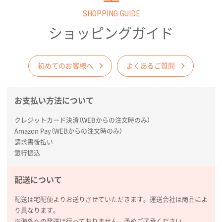
2026年02月03日 18:12
SHOPPING GUIDE
商品がよさそうだったから
ショッピングガイド
東京都N社様
コットンバッグM(B4対応)
200枚
2026年01月29日 11:46
初めてのお客様へ
よくあるご質問
商品情報の正確な記載、スムーズなシステム対応
お支払い方法について
広島県(社様
タッチペン付3色+1色スリムペン（再生ABS）
500
クレジットカード決済（WEBからの注文時のみ）
枚
Amazon Pay（WEBからの注文時のみ）
2026年01月27日 13:12
請求書後払い
毎年注文しており、信頼できるから。出来上がりも満
銀行振込
足している。
配送について
熊本県S社様
ぺんてる ビクーニャフィール
1000枚
配送は宅配便よりお送りさせていただきます。運送会社は商品によ
2026年01月26日 15:45
り異なります。
印刷範囲が広かったから、取扱商品
※海外への発送は行っておりません。予めご了承ください。