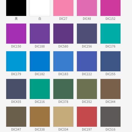
三重県S社様
スタンダードメモ100P
500枚
2026年03月23日 11:22
黒
白
DIC27
DIC48
DIC152
希望の商品、値段であった。いぜん注文したことがあ
るため、
東京都株社様
DIC150
DIC188
DIC580
DIC256
DIC176
ECOワンポイントポリ袋 A4サイズ（白）
500枚
2026年03月19日 18:57
他のサイトにない商品があったから。
DIC179
DIC182
DIC183
DIC222
DIC255
埼玉県のお客様
ポリ袋 手穴A4サイズ
5000枚
2026年03月18日 14:12
安そうだった
DIC435
DIC216
DIC378
DIC352
DIC344
東京都のお客様
ワンポイントポリ袋 B4サイズ
1000枚
2026年03月17日 19:11
DIC347
DIC338
DIC334
DIC197
DIC516