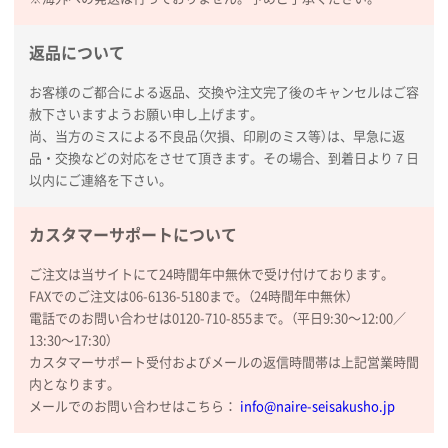
新潟県R社様
返品について
ワンポイントポリ袋 A4サイズ
1000枚
2026年01月16日 10:53
お客様のご都合による返品、交換や注文完了後のキャンセルはご容
赦下さいますようお願い申し上げます。
納期が比較的短く、ロット数が豊富に選べて価格が安
尚、当方のミスによる不良品（欠損、印刷のミス等）は、早急に返
かったため
品・交換などの対応をさせて頂きます。その場合、到着日より７日
以内にご連絡を下さい。
山口県P社様
【トートバッグ・エコバッグ】特別ご注文ページ
カスタマーサポートについて
③
1枚
2026年01月09日 13:48
ご注文は当サイトにて24時間年中無休で受け付けております。
希望の商品の取り扱いがあったので
FAXでのご注文は06-6136-5180まで。（24時間年中無休）
電話でのお問い合わせは0120-710-855まで。（平日9:30〜12:00／
大阪府のお客様
13:30〜17:30）
厚手コットンマチ付トートL ナチュラル(A4対応)
カスタマーサポート受付およびメールの返信時間帯は上記営業時間
200枚
内となります。
2025年12月25日 13:33
メールでのお問い合わせはこちら：
info@naire-seisakusho.jp
いつもきちんとしてる。