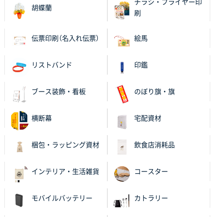
チラシ・フライヤー印
胡蝶蘭
比較して決めさせていただきました。 昨年注文分も、
刷
納期がギリギリだったにも関わらず、丁寧に対応して
頂きました。 今回も無理を言っておりますが、丁寧な
伝票印刷（名入れ伝票）
絵馬
対応を頂いており助かっております。
リストバンド
印鑑
和歌山県S社様
レギュラーのぼり（W600mm×H1800mm）
4枚
2025年11月05日 11:13
ブース装飾・看板
のぼり旗・旗
紹介されたから
横断幕
宅配資材
大分県Y社様
不織布スクエアトート(A4サイズ)
300枚
梱包・ラッピング資材
飲食店消耗品
2025年10月28日 17:10
バリエーション
インテリア・生活雑貨
コースター
岡山県K社様
ワンポイントポリ袋 A4サイズ
1000枚
モバイルバッテリー
カトラリー
2025年10月28日 09:06