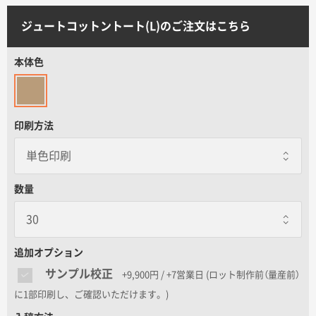
サイトメニュー
ジュートコットントート(L)のご注文はこちら
初めての方へ
本体色
ご注文の流れ
印刷方法
お見積書の作成方法
データ入稿ガイド
数量
再注文について
追加オプション
サンプル校正
+9,900円 / +7営業日
(ロット制作前（量産前）
よくあるご質問
に1部印刷し、ご確認いただけます。)