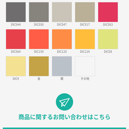
実績が多そうでお安いようだったので
徳島県S社様
DIC544
DIC550
DIC547
DIC517
DIC563
ワンポイントポリ袋 A4サイズ
1000枚
2026年03月09日 08:27
金額が安いのと納期が間に合いそうなのと。
DIC564
DIC159
DIC120
DIC124
DIC58
東京都のお客様
ラミネート紙袋 規格L1サイズ(A4対応)
1000枚
2026年02月26日 15:33
見積りの仕方が明確だったから
DIC9
金
銀
その他
東京都D社様
【オーダー商品】特別ご注文ページ04
1000枚
2026年02月17日 12:18
柔軟かつスピーディーに対応してくれたため
商品に関するお問い合わせはこちら
東京都のお客様