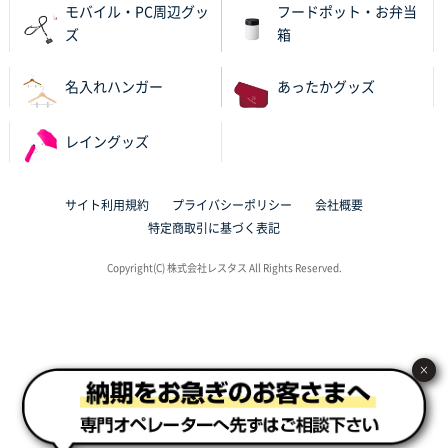
サイトが見やすい
モバイル・PC周辺グッ
フードポット・お弁当
ズ
箱
東京都N社様
ワンポイントポリ袋 A4サイズ
700枚
名入れハンガー
あったかグッズ
2025年10月16日 11:34
サイト構成が解りやすかったから
レイングッズ
東京都J社様
ブックメモ付箋
200枚
サイト利用規約
プライバシーポリシー
会社概要
2025年10月16日 10:30
特定商取引に基づく表記
丁度良いものがあったので
Copyright(C) 株式会社レスタス All Rights Reserved.
群馬県K社様
ポリ袋 手穴B4サイズ
1000枚
2025年10月11日 09:47
過去に製造をお願いしており、注文の流れがスムーズ
×
に進められるから
東京都S社様