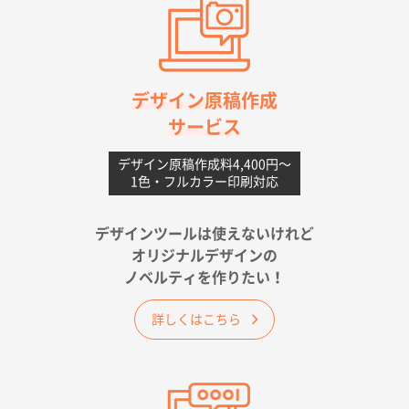
高知県I社様
【ポリ】特別ご注文ページ
1000枚
2026年06月08日 17:38
対応の速さ、丁寧さ、提案など
デザイン原稿作成
サービス
愛媛県S社様
不織布フラットバッグ（A4縦サイズ）
1000枚
デザイン原稿作成料4,400円〜
1色・フルカラー印刷対応
2026年05月25日 15:10
金額は当然のことですが、ネットからの注文しやすさ
が決め手です
デザインツールは使えないけれど
オリジナルデザインの
佐賀県A社様
ノベルティを作りたい！
ベーシックサコッシュ
1000枚
2026年05月23日 16:24
詳しくはこちら
希望の商品（今回発注分）が一番安かったため
東京都M社様
ワンポイント箔押し紙袋 M横サイズ(A4対応)
100