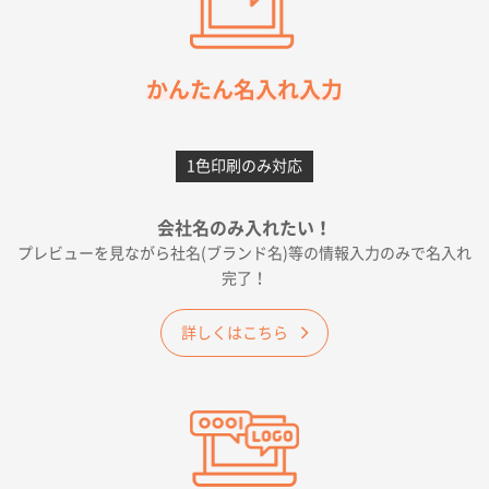
枚
2026年05月21日 12:56
簡単そだったら
かんたん名入れ入力
愛知県F社様
カームメタル
300枚
1色印刷のみ対応
2026年05月19日 12:05
種類の豊富さと価格
会社名のみ入れたい！
プレビューを見ながら社名(ブランド名)等の情報入力のみで名入れ
大阪府E社様
完了！
ワンポイントポリ袋 A4サイズ
1000枚
2026年04月25日 17:53
詳しくはこちら
納期が早そうだった
愛知県S社様
ワンポイントポリ袋 A4サイズ(黒)
1000枚
2026年04月20日 14:28
お値打ちだったので