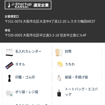
大阪府E社様
ECOワンポイントポリ袋 A4サイズ（白）
1000枚
お客様窓口
2025年11月28日 15:13
〒531-0076 大阪市北区大淀中4丁目12-20 レスタス梅田WEST
他部署のスタッフからの指示
本社
兵庫県S社様
〒530-0005 大阪市北区中之島3-2-18 住友中之島ビル4F
A4箔押し名入れクリアファイル
300枚
2025年11月27日 10:45
名入れカレンダー
封筒
以前発注しているので、データが残っている点が良か
ったので
タオル
うちわ
栃木県M社様
ビオトープデスクメモ100P
100枚
印鑑・ゴム印
紙袋・手提げ袋
2025年11月25日 16:41
前回同様、安心できるから
トートバッグ・エコバ
ポリ袋・レジ袋
ッグ
茨城県G社様
uni ジェットストリーム 05
300枚