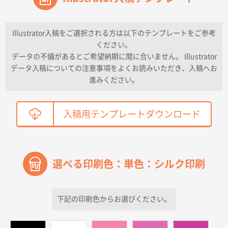
2026年04月16日 11:41
納期が早い
Illustrator入稿をご選択される方は以下のテンプレートをご参考
ください。
東京都K社様
データの不備があるとご希望納期に間に合いません。 Illustrator
ワンポイントポリ袋 A4サイズ
300枚
データ入稿についての注意事項をよくお読みいただき、入稿へお
2026年04月01日 16:32
進みください。
こちらの需要にあったので
鳥取県T社様
入稿用テンプレートダウンロード
【オーダー商品】特別ご注文ページ04
2150枚
2026年03月30日 15:47
過去に当社の他の営業が注文した経緯があったため
選べる印刷色：単色：シルク印刷
青森県D社様
ラミネート紙袋 規格S1サイズ(A5対応)
500枚
2026年03月26日 17:31
下記の印刷色からお選びください。
価格が安い