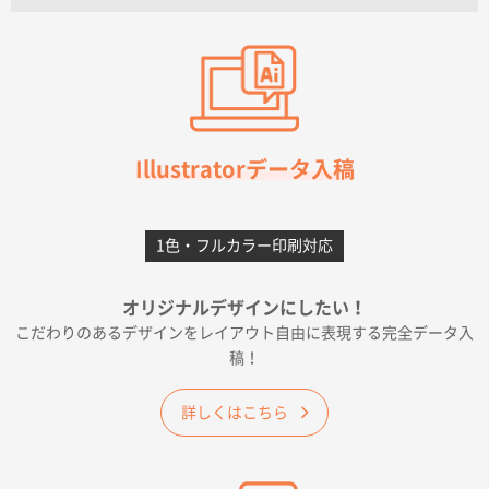
【オーダー商品】特別ご注文ページ04
3000枚
2026年07月03日 09:23
柳さんの対応が素晴らしかった。
千葉県A社様
フレキソレジ袋 Uバッグ 35号
5000枚
Illustratorデータ入稿
2026年06月28日 15:14
前回購入したので
1色・フルカラー印刷対応
千葉県A社様
フレキソレジ袋 Uバッグ 35号
5000枚
オリジナルデザインにしたい！
2026年06月19日 09:41
こだわりのあるデザインをレイアウト自由に表現する完全データ入
価格 大丈夫そうな会社に見えた
稿！
大阪府のお客様
詳しくはこちら
A4フルカラークリアファイル
1000枚
2026年06月11日 14:46
前回使用して良かった。