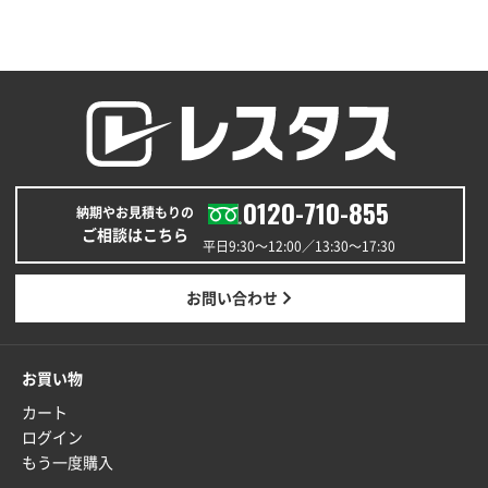
福島県W社様
A4バインダー(2ツ折)
300枚
2025年12月24日 14:43
以前の注文も含め価格と品質
青森県K社様
ワンポイントポリ袋 A4サイズ
1000枚
0120-710-855
納期やお見積もりの
2025年12月24日 13:22
ご相談はこちら
安い
平日9:30〜12:00／13:30〜17:30
東京都M社様
お問い合わせ
ワンポイント箔押し紙袋 M横サイズ(A4対応)
100
枚
2025年12月22日 03:31
お買い物
価格と納期が希望に合ったから
カート
ログイン
神奈川県S社様
もう一度購入
ワンポイント箔押し紙袋 M横サイズ(A4対応)
500