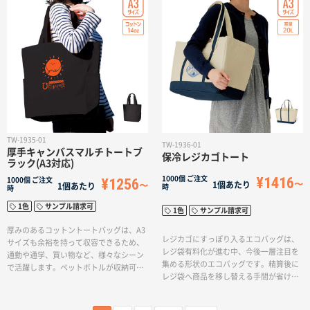
クトに持ち運ぶことができます。スタン
てもおすすめです。物販としてもご利用
ダードなフラットタイプのバッグはお買
いただけます。単色印刷に対応してお
い物から通勤・通学時のサブバッグまで
り、お好みのデザインでオリジナルトー
幅広く活躍するアイテムです。成約記念
トバッグを作ることができます。※エコ
品からライブグッズなど、業種を問わず
マーク付
ご提案頂けます。
TW-1935-01
TW-1936-01
厚手キャンバスマルチトートブ
保冷レジカゴトート
ラック(A3対応)
¥1416
1000個
ご注文
¥1256
1000個
ご注文
1個あたり
1個あたり
時
時
1色
サンプル請求可
1色
サンプル請求可
厚みのあるコットントートバッグは、A3
レジカゴにすっぽり入るエコバッグは、
サイズも余裕を持って収容できるため、
レジ袋有料化が進む中、今後一層注目を
通勤や通学、買い物など、様々なシーン
集める形状のエコバッグです。精算後に
で活躍します。ペットボトルが収納可能
レジ袋へ商品を移し替える手間が省け
な便利なサイドポケット付きで、肩かけ
る、使い勝手の良さが人気の形です。保
利用も可能です。
冷機能が付いているので、生鮮食品の持