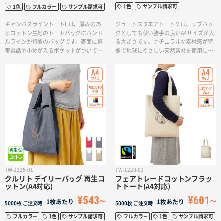
1色
サンプル請求可
1色
フルカラー
サンプル請求可
ジュートスクエアトートM は、サブバッ
キャンバスライントートL は、厚みのあ
グとしても使い勝手の良いA4サイズが入
るコットン生地のトートバッグにハンド
る大きさです。ナチュラルな素材感が特
ルラインが特徴のバッグです。表面に携
徴で地球にやさしい天然素材を使用して
帯電話や小物が入るポケットがついてお
いるので、カジュアルなショップバッグ
り、買い物や旅行などの荷物が多い時に
や結婚式の引き出物入れとしても人気で
活躍するサイズのバッグとしておすすめ
す。素材感を活かしたカジュアルなオリ
です。ハンドル部分はポケット下までつ
ジナルバッグならジュートスクエアトー
いているユニークでお洒落なデザイン
トがおすすめです。
で、世代問わずお使いいただけます。名
入れはポケット面に、1色またはフルカラ
ーでの印刷が可能です。
TW-1225-01
TW-1228-01
クルリト デイリーバッグ 再生コ
フェアトレードコットンフラッ
ットン(A4対応)
トトート(A4対応)
¥543
¥601
1枚あたり
1枚あたり
5000枚
ご注文時
5000枚
ご注文時
フルカラー
1色
サンプル請求可
フルカラー
1色
サンプル請求可