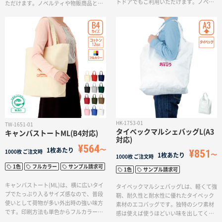
トドアでもご利用いただけます。ノベル
ただけます。ノベルティや物販商品とし
ティや物販商品としての需要もあり、日
ての需要もあり、日用使いのカジュアル
用使いのカジュアルバッグからお買い物
バッグからお買い物の際のエコバッグと
の際のエコバッグとしてもおすすめで
してもおすすめです。印刷方法も単色か
す。加工も単色からフルカラーまで対応
らフルカラー印刷まで対応しており、お
しており、お好みのデザインでオリジナ
好みのデザインでオリジナルトートバッ
ルトートバッグを作成出来ます。
グを作成出来ます。
HK-1753-01
TW-1651-01
タイベックマルシェバッグL(A3
キャンバストートML(B4対応)
対応)
¥564
1枚あたり
¥851
1000枚
ご注文時
1枚あたり
1000枚
ご注文時
1色
フルカラー
サンプル請求可
1色
サンプル請求可
キャンバストート(ML)は、横に広いタイ
タイベックマルシェバッグLは、軽くて強
プでたっぷり入るサイズ感なので、普段
靭、耐久性と耐水性に優れたタイベック
使いとして荷物が多い外出時の強い味方
素材のエコバッグです。独特のシワ素材
です。印刷方法も単色からフルカラー印
感は使えば使うほどいい味を出してくれ
刷まで対応しており、お好みのデザイン