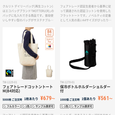
クルリト デイリーバッグ(再生コットン)
フェアトレード認証生産者から基準に従
はエコバッグブランド「MOTTERU(R)」の
って調達された認証コットンを使用した
バッグに名入れできる商品です。普段使
フラットトートです。ノベルティの定番
いしやすい型のバッグがサステナブルな
として人気の高いA4サイズがぴったり入
テキスタイルで新登場！再生コットンは
るマチなしのバッグですので、展示会の
Tシャツなどの縫製品を生産する工程で
カタログやショップの購入特典、ブラン
出た本来廃棄となる生地の端切れ等を集
ドブックの配布、オーガニックショップ
め、特殊な加工により再び生地として生
のバッグとしてなど、幅広い用途でご利
まれ変わった素材です。生産工程で染色
用いただけます。国際フェアトレード認
を行っていないため、個々により風合い
証ラベル付きのアイテムとなっており、
が変わりますが、自然の風合いを生かし
SDGsやサスティナブルへの取り組みで企
たお洒落なエコバッグになりました。環
業価値を高められます。
境に配慮されたテキスタイル生地となり
ます。ゴムバンドが付いているので、く
るくるとたたんでコンパクトに持ち歩く
ことができます。バッグの容量も十分な
ので、ランチタイムの持ち歩きや、お買
TW-1229-01
TW-1270-01
いものバッグとしても使いやすいサイズ
フェアトレードコットントート
保冷ボトルホルダーショルダー
です。しっとりなめらかな触り心地の生
M(B4対応)
付
地はシワになりにくく、洗濯もできま
¥679
¥561
す。カラーはナチュラルでベーシックな4
1枚あたり
1個あたり
5000枚
ご注文時
1000個
ご注文時
色展開です。
フルカラー
1色
サンプル請求可
1色
サンプル請求可