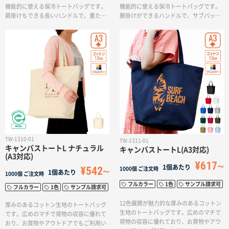
機能的に使える保冷トートバッグです。
機能的に使える保冷トートバッグです。
肩掛けもできる長いハンドルで、重たい
腕掛けができるハンドルで、サブバッグ
荷物も持ち運べます。ワンサイズ小さい
として持ち運べます。ワンサイズ小さい
Sサイズもございます。 キャンバス生地
Sサイズもございます。 キャンバス生地
のため、どんなデザインでも馴染みやす
のため、どんなデザインでも馴染みやす
く、広い範囲に名入れが可能となってお
く、フルカラーで名入れが可能となって
りますので、飲食品のイベントやキャン
おりますので、飲食品のイベントやキャ
ペーンのノベルティとしてもおすすめで
ンペーンのノベルティとしてもおすすめ
す。
です。
TW-1310-01
TW-1311-01
キャンバストートL ナチュラル
キャンバストートL(A3対応)
(A3対応)
¥617
1個あたり
¥542
1000個
ご注文時
1個あたり
1000個
ご注文時
フルカラー
1色
サンプル請求可
フルカラー
1色
サンプル請求可
12色展開が魅力的な厚みのあるコットン
厚みのあるコットン生地のトートバッグ
生地のトートバッグです。広めのマチで
です。広めのマチで荷物の収容に優れて
荷物の収容に優れており、お買物やアウ
おり、お買物やアウトドアでもご利用い