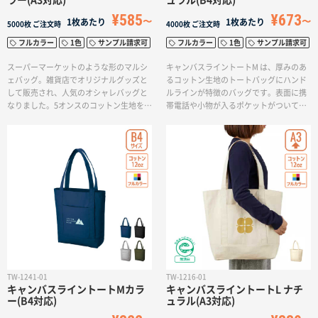
ラー(A3対応)
ュラル(B4対応)
サイトメニュー
¥585
¥673
1枚あたり
1枚あたり
5000枚
ご注文時
4000枚
ご注文時
フルカラー
1色
サンプル請求可
フルカラー
1色
サンプル請求可
初めての方へ
スーパーマーケットのような形のマルシ
キャンバスライントートM は、厚みのあ
ェバッグ。雑貨店でオリジナルグッズと
るコットン生地のトートバッグにハンド
して販売され、人気のオシャレバッグと
ルラインが特徴のバッグです。表面に携
ご注文の流れ
なりました。5オンスのコットン生地を使
帯電話や小物が入るポケットがついてお
用しているため、中身が透けにくい素材
り、A4サイズの書類を収納できるので、
となっています。また、折り畳めば持ち
通勤時のサブバッグとしてもおすすめで
お見積書の作成方法
運びも便利でエコバッグとしてもご使用
す。ハンドル部分はポケット下までつい
いただけます。ブランドロゴをいれる印
ているユニークでお洒落なデザインで、
刷範囲が大きく、オリジナルバッグとし
世代問わずお使いいただけます。名入れ
てお作りし、販売することもできます
はポケット面に、1色またはフルカラーで
データ入稿ガイド
よ。
の印刷が可能です。ナチュラルの生地は
無漂白アイテムのため、エコマークがつ
いております。
再注文について
TW-1241-01
TW-1216-01
よくあるご質問
キャンバスライントートMカラ
キャンバスライントートL ナチ
ー(B4対応)
ュラル(A3対応)