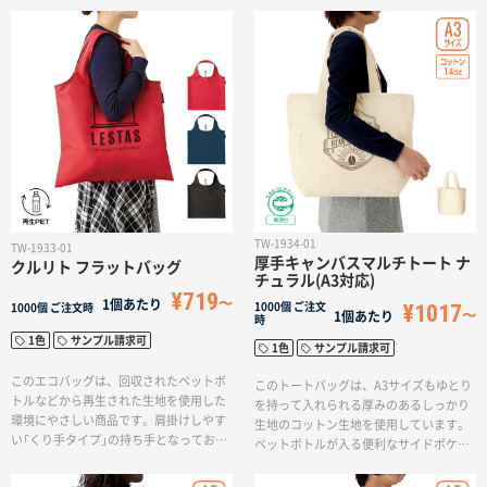
ます。収納時は内ポケットにしまってコ
でオリジナルトートバッグを作成出来ま
ンパクトに持ち歩きできます。沢山買い
す。ナチュラルのお色味はエコマークが
物をしても快適に持ち運べる様、肩から
付きます。
掛けられる持ち手が長めの設計です。1色
印刷ができるため、ショップのロゴを入
れて購入特典やオリジナル商品としてご
使用いただけます。
TW-1934-01
TW-1933-01
厚手キャンバスマルチトート ナ
クルリト フラットバッグ
チュラル(A3対応)
¥719
1個あたり
¥1017
1000個
ご注文
1000個
ご注文時
1個あたり
時
1色
サンプル請求可
1色
サンプル請求可
このエコバッグは、回収されたペットボ
このトートバッグは、A3サイズもゆとり
トルなどから再生された生地を使用した
を持って入れられる厚みのあるしっかり
環境にやさしい商品です。肩掛けしやす
生地のコットン生地を使用しています。
い「くり手タイプ」の持ち手となってお
ペットボトルが入る便利なサイドポケッ
り、クルリトシリーズの特徴であるゴム
トが付いており、肩掛けも可能です。ア
が付いているので、折りたたんでコンパ
ウトドアや日用使いのトートバッグとし