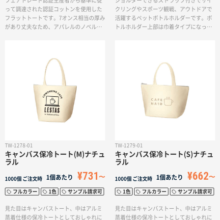
フェアトレード認証生産者から基準に従
ショルダーできるストラップ付きでサイ
って調達された認証コットンを使用した
クリングやスポーツ観戦、アウトドアで
フラットトートです。7オンス相当の厚み
活躍するペットボトルホルダーです。ボ
があり丈夫なため、アパレルのノベルテ
トルホルダー上部は巾着タイプになって
ィや展示会でのカタログ入れ、お買い物
おり、キュッと締めると保冷力が持続し
バッグなど幅広くご使用していただけま
ます。お手持ちのカラビナ等をつけられ
す。国際フェアトレード認証ラベル付き
るループがついているのでレジャーシー
のアイテムとなっており、SDGsやサステ
ン等でもご使用いただけます。ワンポイ
ィナブルへの取り組みで企業価値を高め
ントのロゴやイラストの名入れが可能で
られます。
す。飲料品や食品のノベルティアイテム
におすすめです。
TW-1278-01
TW-1279-01
キャンバス保冷トート(M)ナチュ
キャンバス保冷トート(S)ナチュ
ラル
ラル
¥731
¥662
1個あたり
1個あたり
1000個
ご注文時
1000個
ご注文時
フルカラー
1色
サンプル請求可
1色
フルカラー
サンプル請求可
見た目はキャンバストート、中はアルミ
見た目はキャンバストート、中はアルミ
蒸着仕様の保冷トートとしておしゃれに
蒸着仕様の保冷トートとしておしゃれに