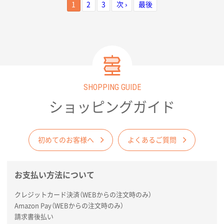
ち運びにも安心です。プラスチックゴミ
1
2
3
次 ›
最後
削減などのエコロジー運動のキャンペー
ンにプロモーショングッズとして利用す
れば訴求効果は抜群です。その他、女性
やファミリーをターゲットにした小売店
のノベルティグッズ、地域振興イベント
の景品にもおすすめです。
SHOPPING GUIDE
ショッピングガイド
初めてのお客様へ
よくあるご質問
お支払い方法について
クレジットカード決済（WEBからの注文時のみ）
Amazon Pay（WEBからの注文時のみ）
請求書後払い