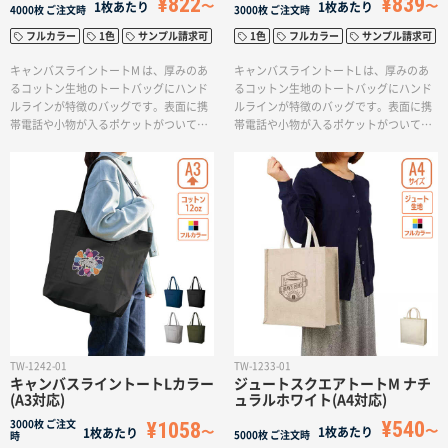
¥822
¥839
1枚あたり
1枚あたり
名入れグループサイト
4000枚
ご注文時
3000枚
ご注文時
フルカラー
1色
サンプル請求可
1色
フルカラー
サンプル請求可
キャンバスライントートM は、厚みのあ
キャンバスライントートL は、厚みのあ
るコットン生地のトートバッグにハンド
るコットン生地のトートバッグにハンド
ルラインが特徴のバッグです。表面に携
ルラインが特徴のバッグです。表面に携
帯電話や小物が入るポケットがついてお
帯電話や小物が入るポケットがついてお
り、A4サイズの書類を収納できるので、
り、買い物や旅行などの荷物が多い時に
通勤時のサブバッグとしてもおすすめで
活躍するサイズのバッグとしておすすめ
す。ハンドル部分はポケット下までつい
です。ハンドル部分はポケット下までつ
ているユニークでお洒落なデザインで、
いているユニークでお洒落なデザイン
世代問わずお使いいただけます。名入れ
で、世代問わずお使いいただけます。名
はポケット面に、1色またはフルカラーで
入れはポケット面に、1色またはフルカラ
の印刷が可能です。
ーでの印刷が可能です。ナチュラルの生
地は無漂白アイテムのため、エコマーク
がついております。
TW-1242-01
TW-1233-01
キャンバスライントートLカラー
ジュートスクエアトートM ナチ
(A3対応)
ュラルホワイト(A4対応)
¥540
¥1058
3000枚
ご注文
1枚あたり
1枚あたり
5000枚
ご注文時
時