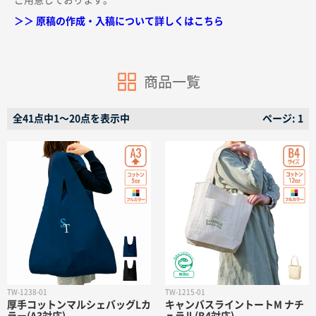
ご用意しております。
＞＞ 原稿の作成・入稿について詳しくはこちら
商品一覧
商品カテゴリーから探す
全41点中1〜20点を表示中
ページ: 1
ターゲットから探す
目的・シーンから探す
イベントから探す
印刷色から探す
TW-1238-01
TW-1215-01
厚手コットンマルシェバッグLカ
キャンバスライントートM ナチ