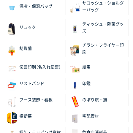
サコッシュ・ショルダ
保冷・保温バッグ
ーバッグ
ティッシュ・除菌グッ
リュック
ズ
チラシ・フライヤー印
胡蝶蘭
刷
伝票印刷（名入れ伝票）
絵馬
リストバンド
印鑑
ブース装飾・看板
のぼり旗・旗
横断幕
宅配資材
梱包・ラッピング資材
飲食店消耗品