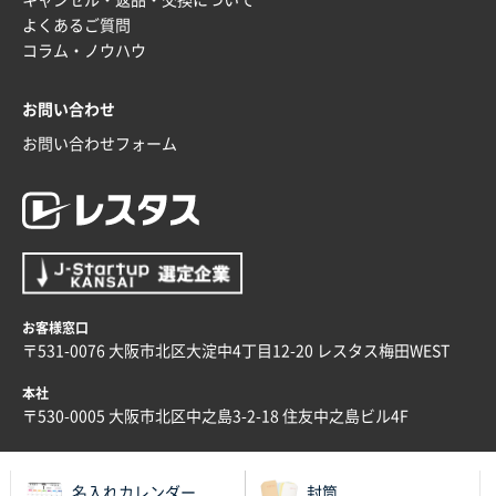
埼玉県G社様
よくあるご質問
ラミネート紙袋 規格L4サイズ(B4対応)
1000枚
コラム・ノウハウ
2025年12月04日 17:34
値段が安かった。
お問い合わせ
お問い合わせフォーム
兵庫県のお客様
スタンダードメモ100P
100枚
2025年12月02日 23:00
ロゴが入れられること
大阪府E社様
ECOワンポイントポリ袋 A4サイズ（白）
1000枚
お客様窓口
2025年11月28日 15:13
〒531-0076 大阪市北区大淀中4丁目12-20 レスタス梅田WEST
他部署のスタッフからの指示
本社
兵庫県S社様
〒530-0005 大阪市北区中之島3-2-18 住友中之島ビル4F
A4箔押し名入れクリアファイル
300枚
2025年11月27日 10:45
名入れカレンダー
封筒
以前発注しているので、データが残っている点が良か