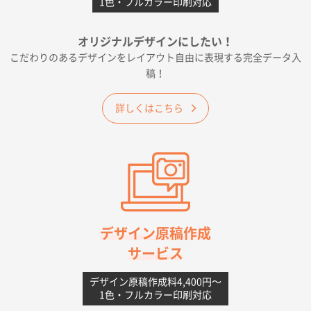
1色・フルカラー印刷対応
千葉県A社様
フレキソレジ袋 Uバッグ 35号
5000枚
オリジナルデザインにしたい！
2026年06月19日 09:41
こだわりのあるデザインをレイアウト自由に表現する完全データ入
価格 大丈夫そうな会社に見えた
稿！
大阪府のお客様
詳しくはこちら
A4フルカラークリアファイル
1000枚
2026年06月11日 14:46
前回使用して良かった。
高知県I社様
【ポリ】特別ご注文ページ
1000枚
2026年06月08日 17:38
対応の速さ、丁寧さ、提案など
デザイン原稿作成
サービス
愛媛県S社様
不織布フラットバッグ（A4縦サイズ）
1000枚
デザイン原稿作成料4,400円〜
1色・フルカラー印刷対応
2026年05月25日 15:10