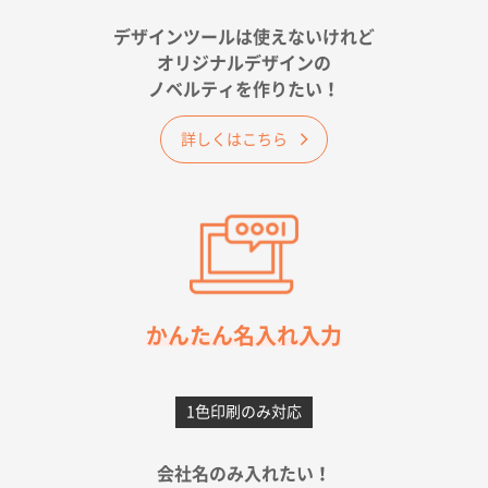
金額は当然のことですが、ネットからの注文しやすさ
が決め手です
デザインツールは使えないけれど
オリジナルデザインの
佐賀県A社様
ノベルティを作りたい！
ベーシックサコッシュ
1000枚
2026年05月23日 16:24
詳しくはこちら
希望の商品（今回発注分）が一番安かったため
東京都M社様
ワンポイント箔押し紙袋 M横サイズ(A4対応)
100
枚
2026年05月21日 12:56
簡単そだったら
かんたん名入れ入力
愛知県F社様
カームメタル
300枚
1色印刷のみ対応
2026年05月19日 12:05
種類の豊富さと価格
会社名のみ入れたい！