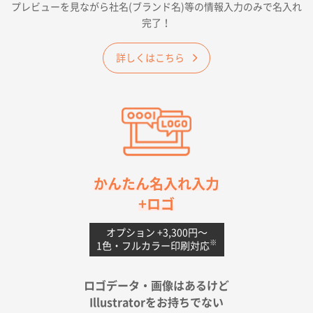
プレビューを見ながら社名(ブランド名)等の情報入力のみで名入れ
大阪府E社様
完了！
ワンポイントポリ袋 A4サイズ
1000枚
2026年04月25日 17:53
詳しくはこちら
納期が早そうだった
愛知県S社様
ワンポイントポリ袋 A4サイズ(黒)
1000枚
2026年04月20日 14:28
お値打ちだったので
茨城県G社様
かんたん名入れ入力
uni ジェットストリーム 05
300枚
+ロゴ
2026年04月18日 16:40
値段と注文のしやすさ
オプション +3,300円〜
※
1色・フルカラー印刷対応
宮崎県Y社様
ポリ袋 手穴A4サイズ
5000枚
ロゴデータ・画像はあるけど
2026年04月17日 09:28
Illustratorをお持ちでない