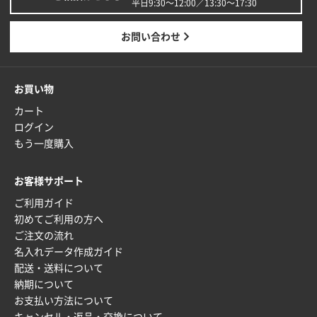
平日9:30〜12:00／13:30〜17:30
東京都M社様
お問い合わせ
ワンポイント箔押し紙袋 M横サイズ(A4対応)
100
枚
2025年12月22日 03:31
お買い物
価格と納期が希望に合ったから
カート
ログイン
神奈川県S社様
もう一度購入
ワンポイント箔押し紙袋 M横サイズ(A4対応)
500
枚
お客様サポート
2025年12月16日 10:39
ご利用ガイド
短納期対応が素晴らしい
初めてご利用の方へ
ご注文の流れ
富山県O社様
名入れデータ作成ガイド
uni ジェットストリーム 07
100枚
配送・送料について
2025年12月09日 14:04
納期について
安い、早い
お支払い方法について
キャンセル・返品・交換について