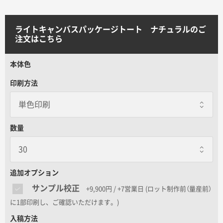
サイトメニュー
ライトキャンバスパッケージトート ナチュラルのご
初めての方へ
注文はこちら
本体色
ご注文の流れ
印刷方法
お見積書の作成方法
数量
データ入稿ガイド
再注文について
追加オプション
サンプル校正
+9,900円 / +7営業日
(ロット制作前（量産前）
よくあるご質問
に1部印刷し、ご確認いただけます。)
入稿方法