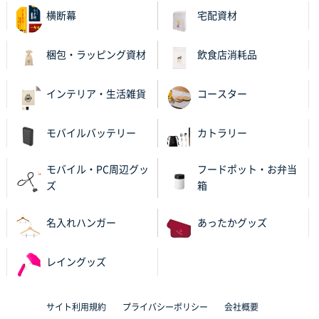
横断幕
宅配資材
大分県Y社様
不織布スクエアトート(A4サイズ)
300枚
梱包・ラッピング資材
飲食店消耗品
2025年10月28日 17:10
バリエーション
インテリア・生活雑貨
コースター
岡山県K社様
ワンポイントポリ袋 A4サイズ
1000枚
モバイルバッテリー
カトラリー
2025年10月28日 09:06
サイトが見やすい
モバイル・PC周辺グッ
フードポット・お弁当
ズ
箱
東京都N社様
ワンポイントポリ袋 A4サイズ
700枚
名入れハンガー
あったかグッズ
2025年10月16日 11:34
サイト構成が解りやすかったから
レイングッズ
東京都J社様
ブックメモ付箋
200枚
サイト利用規約
プライバシーポリシー
会社概要
2025年10月16日 10:30