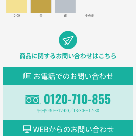
2026年02月26日 15:33
見積りの仕方が明確だったから
DIC9
金
銀
その他
東京都D社様
【オーダー商品】特別ご注文ページ04
1000枚
2026年02月17日 12:18
柔軟かつスピーディーに対応してくれたため
商品に関するお問い合わせはこちら
東京都のお客様
ラミネート紙袋 規格L1サイズ(A4対応)
1000枚
お電話でのお問い合わせ
2026年02月16日 14:47
分かりやすく、予算に近かったため
0120-710-855
大阪府F社様
【オーダー商品】特別ご注文ページ04
1枚
平日9:30〜12:00／13:30〜17:30
2026年02月13日 22:10
レスタスさんでは以前、自社封筒を製作していただき
ました早く、安く、丁寧につくられているので安心し
WEBからのお問い合わせ
てお願いできます。