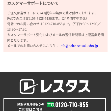
カスタマーサポートについて
③
1枚
2026年01月09日 13:48
ご注文は当サイトにて24時間年中無休で受け付けております。
希望の商品の取り扱いがあったので
FAXでのご注文は06-6136-5180まで。（24時間年中無休）
電話でのお問い合わせは0120-710-855まで。（平日9:30〜12:00／
大阪府のお客様
13:30〜17:30）
厚手コットンマチ付トートL ナチュラル(A4対応)
カスタマーサポート受付およびメールの返信時間帯は上記営業時間
200枚
内となります。
2025年12月25日 13:33
メールでのお問い合わせはこちら：
info@naire-seisakusho.jp
いつもきちんとしてる。
福島県W社様
A4バインダー(2ツ折)
300枚
2025年12月24日 14:43
以前の注文も含め価格と品質
青森県K社様
ワンポイントポリ袋 A4サイズ
1000枚
0120-710-855
納期やお見積もりの
2025年12月24日 13:22
ご相談はこちら
安い