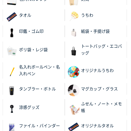
ったので
タオル
うちわ
栃木県M社様
ビオトープデスクメモ100P
100枚
印鑑・ゴム印
紙袋・手提げ袋
2025年11月25日 16:41
前回同様、安心できるから
トートバッグ・エコバ
ポリ袋・レジ袋
ッグ
茨城県G社様
uni ジェットストリーム 05
300枚
名入れボールペン・名
2025年11月21日 16:39
オリジナルうちわ
入れペン
何度か注文していて、満足していたから
タンブラー・ボトル
マグカップ・グラス
神奈川県のお客様
のしメモ100P
800枚
ふせん・ノート・メモ
2025年11月18日 13:29
涼感グッズ
帳
のし文言が変更できたのと価格。
ファイル・バインダー
オリジナルタオル
千葉県M社様