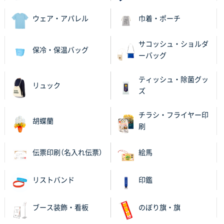
ワンポイント箔押し紙袋 Sサイズ(A5対応)
100枚
2025年11月06日 14:57
ウェア・アパレル
巾着・ポーチ
営業ご担当者さまより、ご丁寧なサポートをいただ
き、他のネット印刷サービスよりも安心して購入まで
サコッシュ・ショルダ
保冷・保温バッグ
進められました。
ーバッグ
大阪府V社様
ティッシュ・除菌グッ
リュック
【ポリ袋】特別ご注文ページ
3000枚
ズ
2025年11月06日 14:21
昨年利用した時に、納期と金額面でかなり業者さんを
チラシ・フライヤー印
胡蝶蘭
比較して決めさせていただきました。 昨年注文分も、
刷
納期がギリギリだったにも関わらず、丁寧に対応して
頂きました。 今回も無理を言っておりますが、丁寧な
伝票印刷（名入れ伝票）
絵馬
対応を頂いており助かっております。
リストバンド
印鑑
和歌山県S社様
レギュラーのぼり（W600mm×H1800mm）
4枚
2025年11月05日 11:13
ブース装飾・看板
のぼり旗・旗
紹介されたから