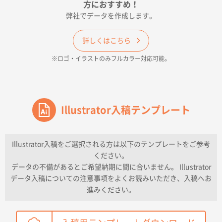
印刷色が豊富であったため
方におすすめ！
弊社でデータを作成します。
和歌山県H社様
ECO OPPワンポイントポリ袋 A4サイズ（透明）
詳しくはこちら
500枚
※ロゴ・イラストのみフルカラー対応可能。
2026年04月16日 14:31
価格と納期
東京都のお客様
ワンポイントポリ袋 A4サイズ
Illustrator入稿テンプレート
1000枚
2026年04月16日 11:41
納期が早い
Illustrator入稿をご選択される方は以下のテンプレートをご参考
ください。
東京都K社様
データの不備があるとご希望納期に間に合いません。 Illustrator
ワンポイントポリ袋 A4サイズ
300枚
データ入稿についての注意事項をよくお読みいただき、入稿へお
2026年04月01日 16:32
進みください。
こちらの需要にあったので
鳥取県T社様