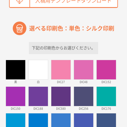
入稿用テンプレートダウンロード
【オーダー商品】特別ご注文ページ04
2150枚
2026年03月30日 15:47
過去に当社の他の営業が注文した経緯があったため
選べる印刷色：単色：シルク印刷
青森県D社様
ラミネート紙袋 規格S1サイズ(A5対応)
500枚
2026年03月26日 17:31
下記の印刷色からお選びください。
価格が安い
三重県S社様
スタンダードメモ100P
500枚
2026年03月23日 11:22
黒
白
DIC27
DIC48
DIC152
希望の商品、値段であった。いぜん注文したことがあ
るため、
東京都株社様
DIC150
DIC188
DIC580
DIC256
DIC176
ECOワンポイントポリ袋 A4サイズ（白）
500枚
2026年03月19日 18:57
他のサイトにない商品があったから。