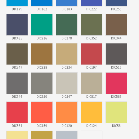
DIC179
DIC182
DIC183
DIC222
DIC255
埼玉県のお客様
ポリ袋 手穴A4サイズ
5000枚
2026年03月18日 14:12
安そうだった
DIC435
DIC216
DIC378
DIC352
DIC344
東京都のお客様
ワンポイントポリ袋 B4サイズ
1000枚
2026年03月17日 19:11
DIC347
DIC338
DIC334
DIC197
DIC516
実績が多そうでお安いようだったので
徳島県S社様
DIC544
DIC550
DIC547
DIC517
DIC563
ワンポイントポリ袋 A4サイズ
1000枚
2026年03月09日 08:27
金額が安いのと納期が間に合いそうなのと。
DIC564
DIC159
DIC120
DIC124
DIC58
東京都のお客様
ラミネート紙袋 規格L1サイズ(A4対応)
1000枚