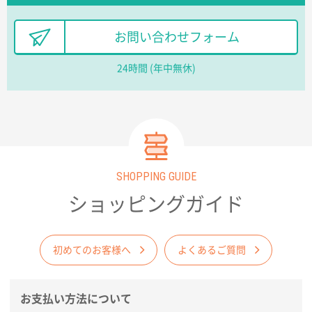
長野県R社様
お問い合わせフォーム
陶器マグストレートラウンドリップ
100枚
2026年02月09日 14:27
24時間 (年中無休)
コップの形
愛知県株社様
厚手コットンA4フラットトート ナチュラル
600
枚
2026年02月03日 18:12
SHOPPING GUIDE
商品がよさそうだったから
ショッピングガイド
東京都N社様
コットンバッグM(B4対応)
200枚
2026年01月29日 11:46
初めてのお客様へ
よくあるご質問
商品情報の正確な記載、スムーズなシステム対応
お支払い方法について
広島県(社様