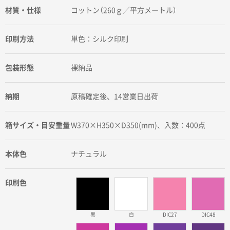
材質・仕様
コットン（260ｇ／平方メートル）
印刷方法
単色：シルク印刷
包装形態
裸納品
納期
原稿確定後、14営業日出荷
箱サイズ・目安重量
W370×H350×D350(mm)、入数：400点
本体色
ナチュラル
印刷色
黒
白
DIC27
DIC48