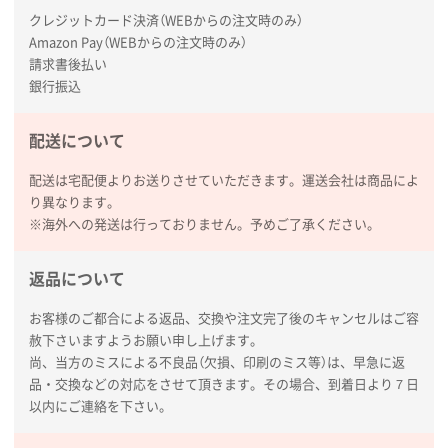
タッチペン付3色+1色スリムペン（再生ABS）
500
クレジットカード決済（WEBからの注文時のみ）
枚
Amazon Pay（WEBからの注文時のみ）
2026年01月27日 13:12
請求書後払い
毎年注文しており、信頼できるから。出来上がりも満
銀行振込
足している。
配送について
熊本県S社様
ぺんてる ビクーニャフィール
1000枚
配送は宅配便よりお送りさせていただきます。運送会社は商品によ
2026年01月26日 15:45
り異なります。
印刷範囲が広かったから、取扱商品
※海外への発送は行っておりません。予めご了承ください。
新潟県R社様
返品について
ワンポイントポリ袋 A4サイズ
1000枚
2026年01月16日 10:53
お客様のご都合による返品、交換や注文完了後のキャンセルはご容
赦下さいますようお願い申し上げます。
納期が比較的短く、ロット数が豊富に選べて価格が安
尚、当方のミスによる不良品（欠損、印刷のミス等）は、早急に返
かったため
品・交換などの対応をさせて頂きます。その場合、到着日より７日
以内にご連絡を下さい。
山口県P社様
【トートバッグ・エコバッグ】特別ご注文ページ