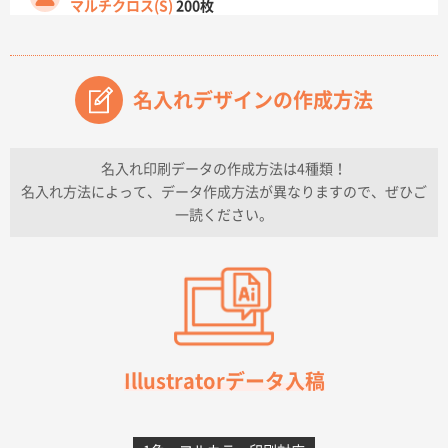
マルチクロス(S)
200枚
2026年07月14日 13:26
原稿データ流用が可能で価格が妥当なこと
名入れデザインの作成方法
兵庫県のお客様
チケットホルダー ダブルポケット
1000枚
2026年07月13日 10:50
名入れ印刷データの作成方法は4種類！
上記のとおりです。
名入れ方法によって、データ作成方法が異なりますので、ぜひご
一読ください。
愛知県I社様
【オーダー商品】特別ご注文ページ04
3000枚
2026年07月03日 09:23
柳さんの対応が素晴らしかった。
千葉県A社様
フレキソレジ袋 Uバッグ 35号
5000枚
Illustratorデータ入稿
2026年06月28日 15:14
前回購入したので