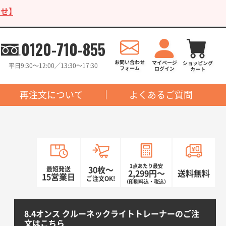
せ】
0120-710-855
平日9:30〜12:00／13:30〜17:30
再注文について
よくあるご質問
1点あたり最安
最短発送
30枚〜
2,299円〜
送料無料
15営業日
ご注文OK!
（印刷料込・税込）
8.4オンス クルーネックライトトレーナーのご注
文はこちら