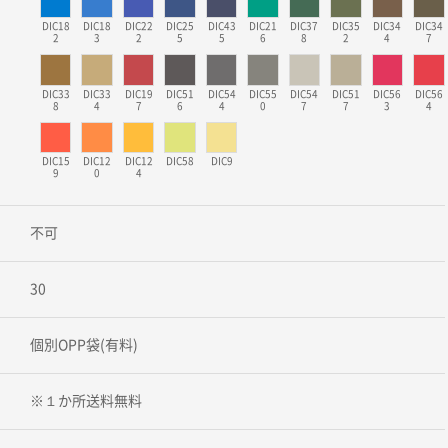
DIC18
DIC18
DIC22
DIC25
DIC43
DIC21
DIC37
DIC35
DIC34
DIC34
2
3
2
5
5
6
8
2
4
7
DIC33
DIC33
DIC19
DIC51
DIC54
DIC55
DIC54
DIC51
DIC56
DIC56
8
4
7
6
4
0
7
7
3
4
DIC15
DIC12
DIC12
DIC58
DIC9
9
0
4
不可
30
個別OPP袋(有料)
※１か所送料無料