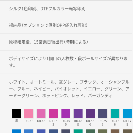
シルク1色印刷、DTFフルカラー転写印刷
裸納品（オプションで個別OPP袋入れ可能）
原稿確定後、15営業日後出荷（時期による）
ボディサイズにより1個口の入枚数・段ボールサイズが異なりま
す。
ホワイト、オートミール、杢グレー、ブラック、オーシャンブル
ー、ブルー、ネイビー、バイオレット、イエロー、グリーン、ア
ーミーグリーン、ホットピンク、レッド、バーガンディ
黒
DIC27
DIC48
DIC15
DIC15
DIC18
DIC58
DIC25
DIC17
DIC17
2
0
8
0
6
6
9