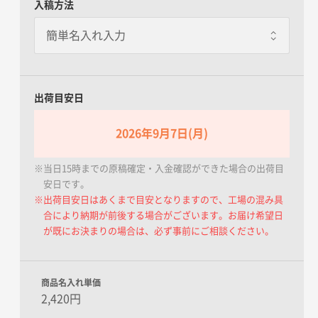
入稿方法
個別包装あり
一枚あたり+85.00円 / 3日出荷
1枚ずつOPP袋にいれてお届けし
ます。
出荷目安日
2026年9月7日(月)
※当日15時までの原稿確定・入金確認ができた場合の出荷目
安日です。
※出荷目安日はあくまで目安となりますので、工場の混み具
合により納期が前後する場合がございます。お届け希望日
が既にお決まりの場合は、必ず事前にご相談ください。
商品名入れ単価
2,420円