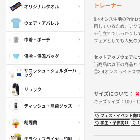
トレーナー
オリジナルタオル
8.4オンス生地のPri
ウェア・アパレル
用しているため、アク
チ仕立てでしっかりし
巾着・ポーチ
フェアとしても人気の
保冷・保温バッグ
セットアップウェアに
当商品は以下の商品と
サコッシュ・ショルダーバ
◎8.4オンス ライトス
ッグ
リュック
サイズについて：
各
キッズサイズ：100・11
ティッシュ・除菌グッズ
フェス・イベント向
胡蝶蘭
学生・子供向け
チラシ・フライヤー印刷