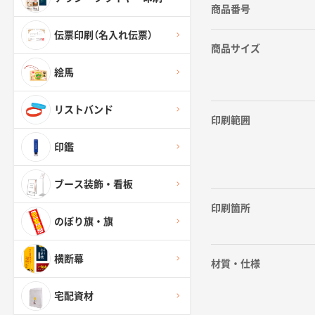
商品番号
伝票印刷（名入れ伝票）
商品サイズ
絵馬
リストバンド
印刷範囲
印鑑
ブース装飾・看板
印刷箇所
のぼり旗・旗
横断幕
材質・仕様
宅配資材