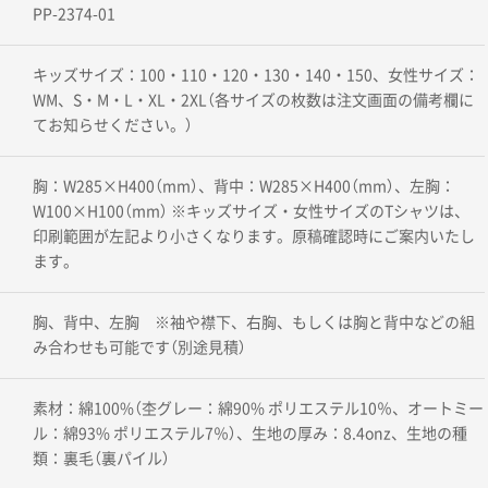
PP-2374-01
キッズサイズ：100・110・120・130・140・150、女性サイズ：
WM、S・M・L・XL・2XL（各サイズの枚数は注文画面の備考欄に
てお知らせください。）
胸：W285×H400（mm）、背中：W285×H400（mm）、左胸：
W100×H100（mm） ※キッズサイズ・女性サイズのTシャツは、
印刷範囲が左記より小さくなります。原稿確認時にご案内いたし
ます。
胸、背中、左胸 ※袖や襟下、右胸、もしくは胸と背中などの組
み合わせも可能です（別途見積）
素材：綿100%（杢グレー：綿90% ポリエステル10％、オートミー
ル：綿93% ポリエステル7％）、生地の厚み：8.4onz、生地の種
類：裏毛（裏パイル）