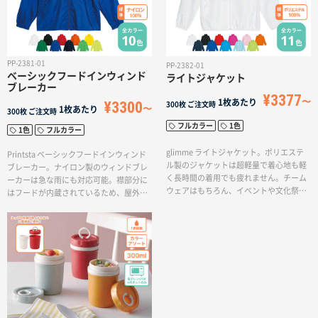
PP-2381-01
PP-2382-01
ベーシックフードインウィンド
ライトジャケット
ブレーカー
¥3377
1枚あたり
¥3300
300枚
ご注文時
1枚あたり
300枚
ご注文時
フルカラー
1色
1色
フルカラー
glimme ライトジャケット。ポリエステ
Printsta ベーシックフードインウィンド
ル製のジャケットは超軽量で着心地も軽
ブレーカー。ナイロン製のウィンドブレ
く長時間の着用でも疲れません。チーム
ーカーは急な雨にも対応可能。襟部分に
ウェアはもちろん、イベントや文化祭で
はフードが内蔵されているため、屋外で
のスタッフウェアとしてもおすすめのア
の利用に最適です。チームウェアはもち
イテムです。
ろん、イベントや文化祭でのスタッフウ
ェアとしてもおすすめのアイテムです。