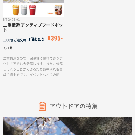
MT-2403-01
二重構造 アクティブフードポッ
ト
¥396
1個あたり
1000個
ご注文時
1色
二重構造なので、保温性に優れておりア
ウトドアでも大活躍します。また、分解
して洗うことができるためお手入れも簡
単で衛生的です。イベントなどでの配布
アイテムとしてもおすすめのアイテムで
す。本体カラー3色のカラーアソートでお
届けいたします。
アウトドアの特集