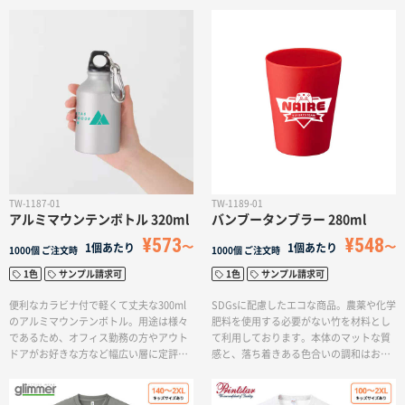
商品カテゴリーから探す
ターゲットから探す
TW-1187-01
TW-1189-01
アルミマウンテンボトル 320ml
バンブータンブラー 280ml
¥573
¥548
目的・シーンから探す
1個あたり
1個あたり
1000個
ご注文時
1000個
ご注文時
1色
サンプル請求可
1色
サンプル請求可
イベントから探す
便利なカラビナ付で軽くて丈夫な300ml
SDGsに配慮したエコな商品。農薬や化学
のアルミマウンテンボトル。用途は様々
肥料を使用する必要がない竹を材料とし
であるため、オフィス勤務の方やアウト
て利用しております。本体のマットな質
ドアがお好きな方など幅広い層に定評あ
感と、落ち着きある色合いの調和はお客
印刷色から探す
る商品です！名入れ方法も単色でのワン
さまの心を打ち抜くはず！小ぶりで可愛
ポイント印刷から回転シルクでのほぼ全
らしくも、オリジナル性溢れるグッズと
周印刷まで対応しており、お好みのデザ
してぜひご検討ください。