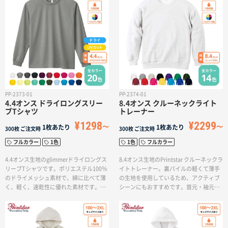
サイトメニュー
インでオリジナルボトルをお作りいただ
けます。
初めての方へ
ご注文の流れ
PP-2373-01
PP-2374-01
お見積書の作成方法
4.4オンス ドライロングスリー
8.4オンス クルーネックライト
ブTシャツ
トレーナー
¥1298
¥2299
1枚あたり
1枚あたり
300枚
ご注文時
300枚
ご注文時
データ入稿ガイド
フルカラー
1色
1色
フルカラー
4.4オンス生地のglimmerドライロングス
8.4オンス生地のPrintstar クルーネックラ
再注文について
リーブTシャツです。ポリエステル100％
イトトレーナー。裏パイルの軽くて薄手
のドライメッシュ素材で、綿に比べて薄
の生地を使用しているため、アクティブ
く、軽く、速乾性に優れた素材です。メ
シーンにもおすすめです。首元・袖元・
ッシュの細かな凸凹やスケ感は、見た目
裾のリブもダブルステッチ仕立てでしっ
よくあるご質問
も手触りも爽やか。高い吸汗速乾性と通
かりしており、万能なアイテムです。キ
気性が自慢です。
ッズサイズ展開も豊富なため、チームフ
ェアとしても人気のアイテムとなってい