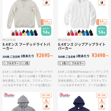
名入れグループサイト
ます。
PP-2375-01
PP-2376-01
8.4オンス フーデッドライトパ
8.4オンス ジップアップライト
ーカー
パーカー
¥2695
¥3498
1枚あたり
1枚あたり
300枚
ご注文時
300枚
ご注文時
フルカラー
1色
1色
フルカラー
8.4オンス生地のPrintstar フーデッドライ
8.4オンス生地のPrintstar ジップアップラ
トパーカー。裏パイルの軽くて薄手の生
イトパーカー。裏パイルの軽くて薄手の
地を使用しているため、アクティブシー
生地を使用しているため、アクティブシ
ンにもおすすめです。フードは2重仕立て
ーンにもおすすめです。フードは2重仕立
となっており、シルエットも綺麗なので
てとなっております。幅広いサイズ展開
どんな着こなしでも合わせやすいアイテ
と豊富なカラーが魅力なアイテムです。
ムです。※100cm〜150cmのキッズサイ
※ジッパーのカラーは本体カラーと同色
ズにはフードの紐はついておりません。
となります。※100cm〜150cmのキッズ
サイズにはフードの紐はついておりませ