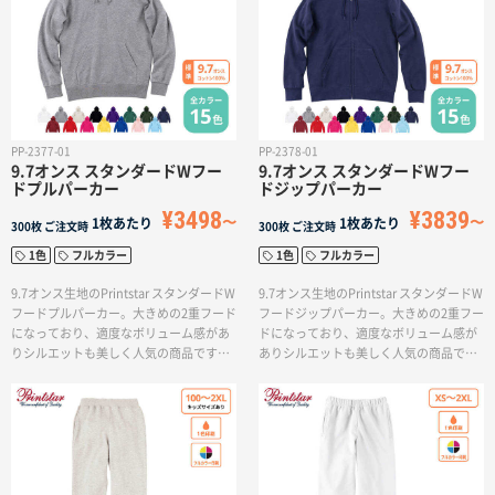
ん。
PP-2377-01
PP-2378-01
9.7オンス スタンダードWフー
9.7オンス スタンダードWフー
ドプルパーカー
ドジップパーカー
¥3498
¥3839
1枚あたり
1枚あたり
300枚
ご注文時
300枚
ご注文時
1色
フルカラー
1色
フルカラー
9.7オンス生地のPrintstar スタンダードW
9.7オンス生地のPrintstar スタンダードW
フードプルパーカー。大きめの2重フード
フードジップパーカー。大きめの2重フー
になっており、適度なボリューム感があ
ドになっており、適度なボリューム感が
りシルエットも美しく人気の商品です。
ありシルエットも美しく人気の商品で
幅広いサイズ展開と豊富なカラーが魅力
す。定番の厚みとシルエットで、スポー
なアイテムです。※ジッパーのカラーは
ツチームウェアはもちろん様々なシーン
本体カラーと同色となります。
で活躍するアイテムです。