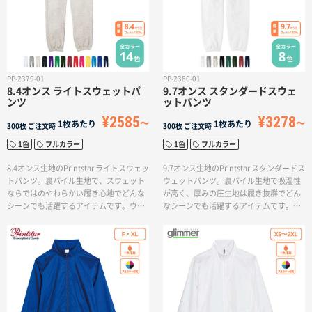
PP-2379-01
PP-2380-01
8.4オンス ライトスウェットパ
9.7オンス スタンダードスウェ
ンツ
ットパンツ
¥2585
¥3278
1枚あたり
1枚あたり
300枚
ご注文時
300枚
ご注文時
1色
フルカラー
1色
フルカラー
8.4オンス生地のPrintstar ライトスウェッ
9.7オンス生地のPrintstar スタンダードス
トパンツ。裏パイル生地で、スウェット
ウェットパンツ。裏パイル生地で吸湿性
ならではのやわらかい履き心地でどんな
が高く、厚みの圧生地は履き抜群でどん
シーンでも活躍するアイテムです。ウエ
なシーンでも活躍するアイテムです。ウ
ストはリブと紐でサイズ調節可能で、裾
エストはリブと紐でサイズ調節可能で、
はゴム入りのため擦り落ちにくくなって
裾はゴム入りのため擦り落ちにくくなっ
いるため、アクティブシーンでも大活
ているため、イベントやアクティブシー
躍。
ンでも大活躍。