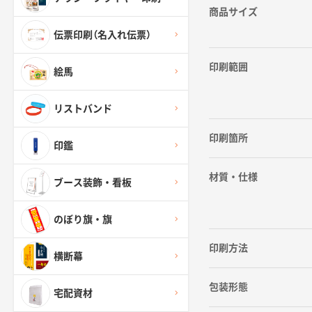
商品サイズ
伝票印刷（名入れ伝票）
印刷範囲
絵馬
リストバンド
印刷箇所
印鑑
材質・仕様
ブース装飾・看板
のぼり旗・旗
印刷方法
横断幕
包装形態
宅配資材