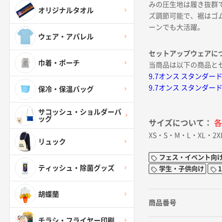
みの圧生地は履き抜群
オリジナルタオル
ズ調節可能で、裾はゴ
ーンでも大活躍。
ウェア・アパレル
セットアップウェアに
巾着・ポーチ
当商品は以下の商品と
9.7オンス スタンダ
9.7オンス スタンダ
保冷・保温バッグ
サコッシュ・ショルダーバ
ッグ
サイズについて：
各
XS・S・M・L・XL・2X
リュック
フェス・イベント向
ティッシュ・除菌グッズ
学生・子供向け
胡蝶蘭
商品番号
チラシ・フライヤー印刷