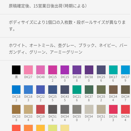
原稿確定後、15営業日後出荷（時期による）
ボディサイズにより1個口の入枚数・段ボールサイズが異なりま
す。
ホワイト、オートミール、杢グレー、ブラック、ネイビー、バー
ガンディ、グリーン、アーミーグリーン
黒
DIC27
DIC48
DIC15
DIC15
DIC18
DIC58
DIC25
DIC17
DIC17
2
0
8
0
6
6
9
DIC18
DIC18
DIC22
DIC25
DIC43
DIC21
DIC37
DIC35
DIC34
DIC34
2
3
2
5
5
6
8
2
4
7
DIC33
DIC33
DIC19
DIC51
DIC54
DIC55
DIC54
DIC51
DIC56
DIC56
8
4
7
6
4
0
7
7
3
4