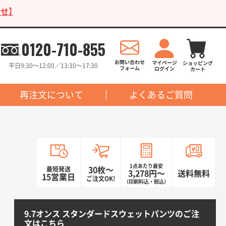
せ】
0120-710-855
平日9:30〜12:00／13:30〜17:30
再注文について
よくあるご質問
1点あたり最安
最短発送
30枚〜
3,278円〜
送料無料
15営業日
ご注文OK!
（印刷料込・税込）
9.7オンス スタンダードスウェットパンツのご注
文はこちら