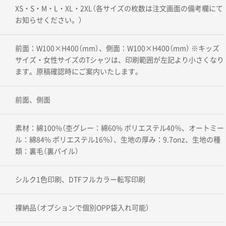
XS・S・M・L・XL・2XL（各サイズの枚数は注文画面の備考欄にて
お知らせください。）
前面：W100×H400（mm）、側面：W100×H400（mm） ※キッズ
サイズ・女性サイズのTシャツは、印刷範囲が左記より小さくなり
ます。原稿確認時にご案内いたします。
前面、側面
素材：綿100%（杢グレー：綿60% ポリエステル40％、オートミー
ル：綿84% ポリエステル16％）、生地の厚み：9.7onz、生地の種
類：裏毛（裏パイル）
シルク1色印刷、DTFフルカラー転写印刷
裸納品（オプションで個別OPP袋入れ可能）