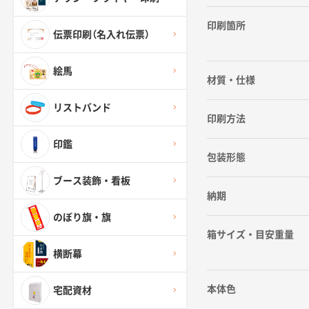
印刷箇所
伝票印刷（名入れ伝票）
絵馬
材質・仕様
リストバンド
印刷方法
印鑑
包装形態
ブース装飾・看板
納期
のぼり旗・旗
箱サイズ・目安重量
横断幕
本体色
宅配資材