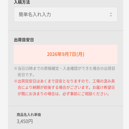
入稿方法
個別包装あり
一枚あたり+85.00円 / 3日出荷
1枚ずつOPP袋にいれてお届けし
ます。
出荷目安日
2026年9月7日(月)
※当日15時までの原稿確定・入金確認ができた場合の出荷目
安日です。
※出荷目安日はあくまで目安となりますので、工場の混み具
合により納期が前後する場合がございます。お届け希望日
が既にお決まりの場合は、必ず事前にご相談ください。
商品名入れ単価
3,450円