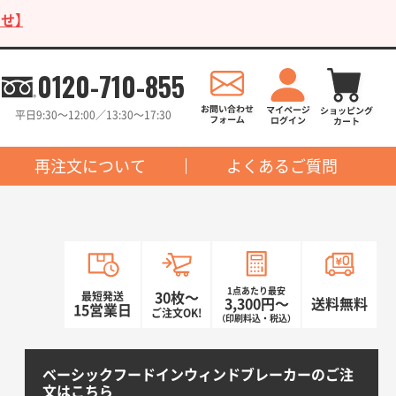
せ】
0120-710-855
平日9:30〜12:00／13:30〜17:30
再注文について
よくあるご質問
1点あたり最安
最短発送
30枚〜
3,300円〜
送料無料
15営業日
ご注文OK!
（印刷料込・税込）
ベーシックフードインウィンドブレーカーのご注
文はこちら