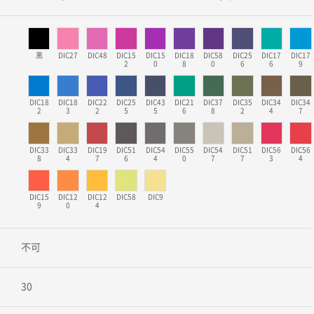
黒
DIC27
DIC48
DIC15
DIC15
DIC18
DIC58
DIC25
DIC17
DIC17
2
0
8
0
6
6
9
DIC18
DIC18
DIC22
DIC25
DIC43
DIC21
DIC37
DIC35
DIC34
DIC34
2
3
2
5
5
6
8
2
4
7
DIC33
DIC33
DIC19
DIC51
DIC54
DIC55
DIC54
DIC51
DIC56
DIC56
8
4
7
6
4
0
7
7
3
4
DIC15
DIC12
DIC12
DIC58
DIC9
9
0
4
不可
30