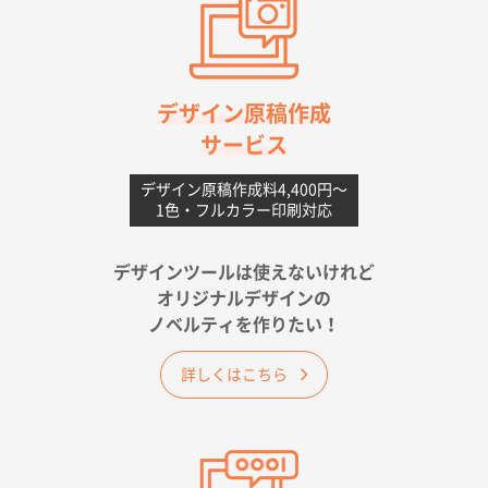
高知県I社様
【ポリ】特別ご注文ページ
1000枚
2026年06月08日 17:38
対応の速さ、丁寧さ、提案など
デザイン原稿作成
サービス
愛媛県S社様
不織布フラットバッグ（A4縦サイズ）
1000枚
デザイン原稿作成料4,400円〜
1色・フルカラー印刷対応
2026年05月25日 15:10
金額は当然のことですが、ネットからの注文しやすさ
が決め手です
デザインツールは使えないけれど
オリジナルデザインの
佐賀県A社様
ノベルティを作りたい！
ベーシックサコッシュ
1000枚
2026年05月23日 16:24
詳しくはこちら
希望の商品（今回発注分）が一番安かったため
東京都M社様
ワンポイント箔押し紙袋 M横サイズ(A4対応)
100