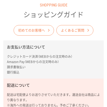
2026年02月03日 18:12
SHOPPING GUIDE
商品がよさそうだったから
ショッピングガイド
東京都N社様
コットンバッグM(B4対応)
200枚
2026年01月29日 11:46
初めてのお客様へ
よくあるご質問
商品情報の正確な記載、スムーズなシステム対応
お支払い方法について
広島県(社様
タッチペン付3色+1色スリムペン（再生ABS）
500
クレジットカード決済（WEBからの注文時のみ）
枚
Amazon Pay（WEBからの注文時のみ）
2026年01月27日 13:12
請求書後払い
毎年注文しており、信頼できるから。出来上がりも満
銀行振込
足している。
配送について
熊本県S社様
ぺんてる ビクーニャフィール
1000枚
配送は宅配便よりお送りさせていただきます。運送会社は商品によ
2026年01月26日 15:45
り異なります。
印刷範囲が広かったから、取扱商品
※海外への発送は行っておりません。予めご了承ください。