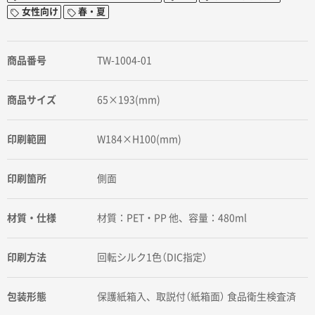
女性向け
春・夏
商品番号
TW-1004-01
商品サイズ
65×193(mm)
印刷範囲
W184×H100(mm)
印刷箇所
側面
材質・仕様
材質：PET・PP 他、容量：480ml
印刷方法
回転シルク1色（DIC指定）
包装形態
保護紙箱入、取説付（紙箱面） 食品衛生検査済