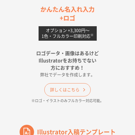
茨城県G社様
かんたん名入れ入力
uni ジェットストリーム 05
300枚
+ロゴ
2026年04月18日 16:40
値段と注文のしやすさ
オプション +3,300円〜
※
1色・フルカラー印刷対応
宮崎県Y社様
ポリ袋 手穴A4サイズ
5000枚
ロゴデータ・画像はあるけど
2026年04月17日 09:28
Illustratorをお持ちでない
印刷色が豊富であったため
方におすすめ！
弊社でデータを作成します。
和歌山県H社様
ECO OPPワンポイントポリ袋 A4サイズ（透明）
詳しくはこちら
500枚
※ロゴ・イラストのみフルカラー対応可能。
2026年04月16日 14:31
価格と納期
東京都のお客様
ワンポイントポリ袋 A4サイズ
Illustrator入稿テンプレート
1000枚