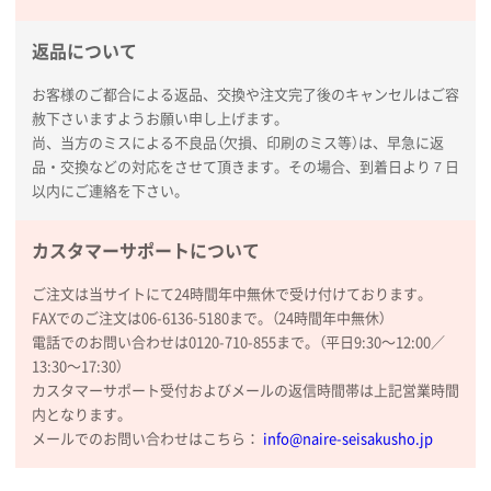
新潟県R社様
返品について
ワンポイントポリ袋 A4サイズ
1000枚
2026年01月16日 10:53
お客様のご都合による返品、交換や注文完了後のキャンセルはご容
赦下さいますようお願い申し上げます。
納期が比較的短く、ロット数が豊富に選べて価格が安
尚、当方のミスによる不良品（欠損、印刷のミス等）は、早急に返
かったため
品・交換などの対応をさせて頂きます。その場合、到着日より７日
以内にご連絡を下さい。
山口県P社様
【トートバッグ・エコバッグ】特別ご注文ページ
カスタマーサポートについて
③
1枚
2026年01月09日 13:48
ご注文は当サイトにて24時間年中無休で受け付けております。
希望の商品の取り扱いがあったので
FAXでのご注文は06-6136-5180まで。（24時間年中無休）
電話でのお問い合わせは0120-710-855まで。（平日9:30〜12:00／
大阪府のお客様
13:30〜17:30）
厚手コットンマチ付トートL ナチュラル(A4対応)
カスタマーサポート受付およびメールの返信時間帯は上記営業時間
200枚
内となります。
2025年12月25日 13:33
メールでのお問い合わせはこちら：
info@naire-seisakusho.jp
いつもきちんとしてる。