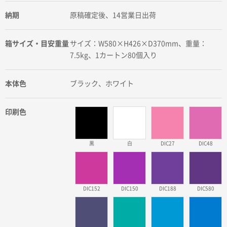
納期
原稿確定後、14営業日出荷
箱サイズ・目安重量
サイズ：W580×H426×D370mm、重量：
7.5kg、1カートン80個入り
本体色
ブラック、ホワイト
印刷色
黒
白
DIC27
DIC48
DIC152
DIC150
DIC188
DIC580