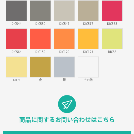
実績が多そうでお安いようだったので
徳島県S社様
DIC544
DIC550
DIC547
DIC517
DIC563
ワンポイントポリ袋 A4サイズ
1000枚
2026年03月09日 08:27
金額が安いのと納期が間に合いそうなのと。
DIC564
DIC159
DIC120
DIC124
DIC58
東京都のお客様
ラミネート紙袋 規格L1サイズ(A4対応)
1000枚
2026年02月26日 15:33
見積りの仕方が明確だったから
DIC9
金
銀
その他
東京都D社様
【オーダー商品】特別ご注文ページ04
1000枚
2026年02月17日 12:18
柔軟かつスピーディーに対応してくれたため
商品に関するお問い合わせはこちら
東京都のお客様
ラミネート紙袋 規格L1サイズ(A4対応)
1000枚