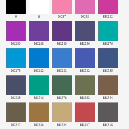
三重県S社様
スタンダードメモ100P
500枚
2026年03月23日 11:22
黒
白
DIC27
DIC48
DIC152
希望の商品、値段であった。いぜん注文したことがあ
るため、
東京都株社様
DIC150
DIC188
DIC580
DIC256
DIC176
ECOワンポイントポリ袋 A4サイズ（白）
500枚
2026年03月19日 18:57
他のサイトにない商品があったから。
DIC179
DIC182
DIC183
DIC222
DIC255
埼玉県のお客様
ポリ袋 手穴A4サイズ
5000枚
2026年03月18日 14:12
安そうだった
DIC435
DIC216
DIC378
DIC352
DIC344
東京都のお客様
ワンポイントポリ袋 B4サイズ
1000枚
2026年03月17日 19:11
DIC347
DIC338
DIC334
DIC197
DIC516