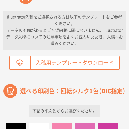
2026年04月16日 11:41
納期が早い
Illustrator入稿をご選択される方は以下のテンプレートをご参考
ください。
東京都K社様
データの不備があるとご希望納期に間に合いません。 Illustrator
ワンポイントポリ袋 A4サイズ
300枚
データ入稿についての注意事項をよくお読みいただき、入稿へお
2026年04月01日 16:32
進みください。
こちらの需要にあったので
鳥取県T社様
入稿用テンプレートダウンロード
【オーダー商品】特別ご注文ページ04
2150枚
2026年03月30日 15:47
過去に当社の他の営業が注文した経緯があったため
選べる印刷色：回転シルク1色（DIC指定）
青森県D社様
ラミネート紙袋 規格S1サイズ(A5対応)
500枚
2026年03月26日 17:31
下記の印刷色からお選びください。
価格が安い