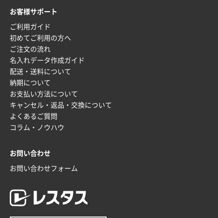
枚
お客様サポート
2025年12月16日 10:39
ご利用ガイド
短納期対応が素晴らしい
初めてご利用の方へ
ご注文の流れ
富山県O社様
名入れデータ作成ガイド
uni ジェットストリーム 07
100枚
配送・送料について
2025年12月09日 14:04
納期について
安い、早い
お支払い方法について
キャンセル・返品・交換について
埼玉県G社様
よくあるご質問
ラミネート紙袋 規格L4サイズ(B4対応)
1000枚
コラム・ノウハウ
2025年12月04日 17:34
値段が安かった。
お問い合わせ
お問い合わせフォーム
兵庫県のお客様
スタンダードメモ100P
100枚
2025年12月02日 23:00
ロゴが入れられること