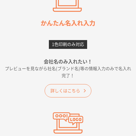
枚
2026年05月21日 12:56
簡単そだったら
かんたん名入れ入力
愛知県F社様
カームメタル
300枚
1色印刷のみ対応
2026年05月19日 12:05
種類の豊富さと価格
会社名のみ入れたい！
プレビューを見ながら社名(ブランド名)等の情報入力のみで名入れ
大阪府E社様
完了！
ワンポイントポリ袋 A4サイズ
1000枚
2026年04月25日 17:53
詳しくはこちら
納期が早そうだった
愛知県S社様
ワンポイントポリ袋 A4サイズ(黒)
1000枚
2026年04月20日 14:28
お値打ちだったので