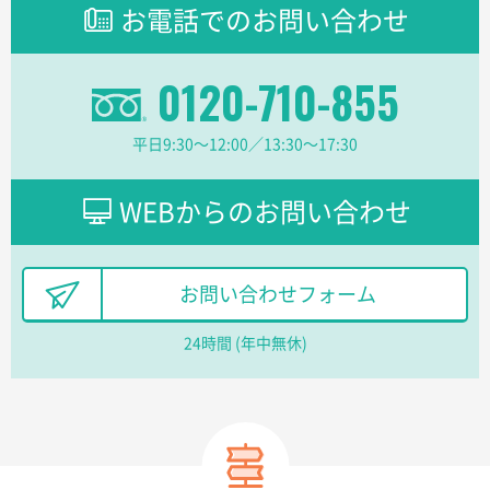
お電話でのお問い合わせ
2026年02月16日 14:47
分かりやすく、予算に近かったため
0120-710-855
大阪府F社様
【オーダー商品】特別ご注文ページ04
1枚
平日9:30〜12:00／13:30〜17:30
2026年02月13日 22:10
レスタスさんでは以前、自社封筒を製作していただき
ました早く、安く、丁寧につくられているので安心し
WEBからのお問い合わせ
てお願いできます。
長野県R社様
お問い合わせフォーム
陶器マグストレートラウンドリップ
100枚
2026年02月09日 14:27
24時間 (年中無休)
コップの形
愛知県株社様
厚手コットンA4フラットトート ナチュラル
600
枚