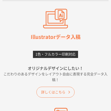
【オーダー商品】特別ご注文ページ04
3000枚
2026年07月03日 09:23
柳さんの対応が素晴らしかった。
千葉県A社様
フレキソレジ袋 Uバッグ 35号
5000枚
Illustratorデータ入稿
2026年06月28日 15:14
前回購入したので
1色・フルカラー印刷対応
千葉県A社様
フレキソレジ袋 Uバッグ 35号
5000枚
オリジナルデザインにしたい！
2026年06月19日 09:41
こだわりのあるデザインをレイアウト自由に表現する完全データ入
価格 大丈夫そうな会社に見えた
稿！
大阪府のお客様
詳しくはこちら
A4フルカラークリアファイル
1000枚
2026年06月11日 14:46
前回使用して良かった。