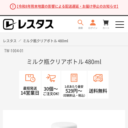
【令和8年熊本地震の影響による配送遅延・お届け停止のお知らせ】
レスタス
ミルク瓶クリアボトル 480ml
TW-1004-01
ミルク瓶クリアボトル 480ml
1点あたり最安
最短発送
30個〜
529円〜
送料無料
14営業日
ご注文OK!
（印刷料込・税込）
商品を探す