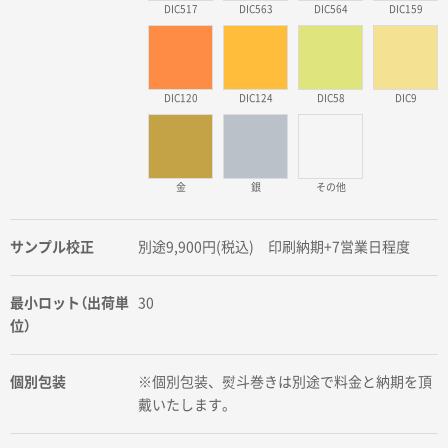
DIC517
DIC563
DIC564
DIC159
DIC120
DIC124
DIC58
DIC9
金
銀
その他
サンプル校正
別途9,900円(税込) 印刷納期+7営業日程度
最小ロット（出荷単
30
位）
個別包装
※個別包装、熨斗巻きは別途で料金と納期を頂
戴いたします。