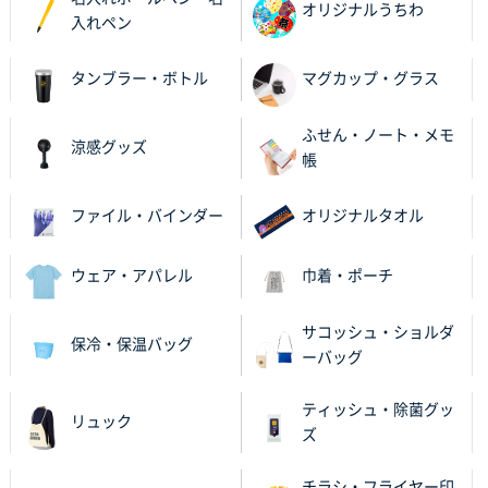
2025年11月21日 16:39
オリジナルうちわ
入れペン
何度か注文していて、満足していたから
タンブラー・ボトル
マグカップ・グラス
神奈川県のお客様
のしメモ100P
800枚
ふせん・ノート・メモ
2025年11月18日 13:29
涼感グッズ
帳
のし文言が変更できたのと価格。
ファイル・バインダー
オリジナルタオル
千葉県M社様
ワンポイント箔押し紙袋 Sサイズ(A5対応)
100枚
2025年11月06日 14:57
ウェア・アパレル
巾着・ポーチ
営業ご担当者さまより、ご丁寧なサポートをいただ
き、他のネット印刷サービスよりも安心して購入まで
サコッシュ・ショルダ
保冷・保温バッグ
進められました。
ーバッグ
大阪府V社様
ティッシュ・除菌グッ
リュック
【ポリ袋】特別ご注文ページ
3000枚
ズ
2025年11月06日 14:21
昨年利用した時に、納期と金額面でかなり業者さんを
チラシ・フライヤー印