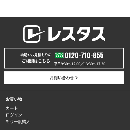
福島県W社様
A4バインダー(2ツ折)
300枚
2025年12月24日 14:43
以前の注文も含め価格と品質
青森県K社様
ワンポイントポリ袋 A4サイズ
1000枚
0120-710-855
納期やお見積もりの
2025年12月24日 13:22
ご相談はこちら
安い
平日9:30〜12:00／13:30〜17:30
東京都M社様
お問い合わせ
ワンポイント箔押し紙袋 M横サイズ(A4対応)
100
枚
2025年12月22日 03:31
お買い物
価格と納期が希望に合ったから
カート
ログイン
神奈川県S社様
もう一度購入
ワンポイント箔押し紙袋 M横サイズ(A4対応)
500