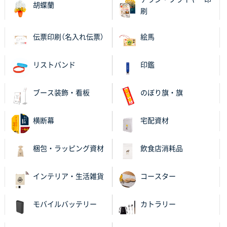
胡蝶蘭
比較して決めさせていただきました。 昨年注文分も、
刷
納期がギリギリだったにも関わらず、丁寧に対応して
頂きました。 今回も無理を言っておりますが、丁寧な
伝票印刷（名入れ伝票）
絵馬
対応を頂いており助かっております。
リストバンド
印鑑
和歌山県S社様
レギュラーのぼり（W600mm×H1800mm）
4枚
2025年11月05日 11:13
ブース装飾・看板
のぼり旗・旗
紹介されたから
横断幕
宅配資材
大分県Y社様
不織布スクエアトート(A4サイズ)
300枚
梱包・ラッピング資材
飲食店消耗品
2025年10月28日 17:10
バリエーション
インテリア・生活雑貨
コースター
岡山県K社様
ワンポイントポリ袋 A4サイズ
1000枚
モバイルバッテリー
カトラリー
2025年10月28日 09:06
サイトが見やすい