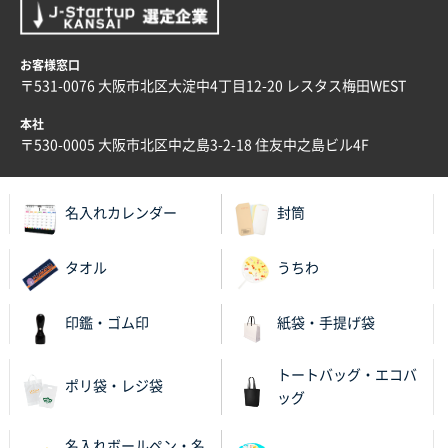
大阪府E社様
ECOワンポイントポリ袋 A4サイズ（白）
1000枚
お客様窓口
2025年11月28日 15:13
〒531-0076 大阪市北区大淀中4丁目12-20 レスタス梅田WEST
他部署のスタッフからの指示
本社
兵庫県S社様
〒530-0005 大阪市北区中之島3-2-18 住友中之島ビル4F
A4箔押し名入れクリアファイル
300枚
2025年11月27日 10:45
名入れカレンダー
封筒
以前発注しているので、データが残っている点が良か
ったので
タオル
うちわ
栃木県M社様
ビオトープデスクメモ100P
100枚
印鑑・ゴム印
紙袋・手提げ袋
2025年11月25日 16:41
前回同様、安心できるから
トートバッグ・エコバ
ポリ袋・レジ袋
ッグ
茨城県G社様
uni ジェットストリーム 05
300枚
名入れボールペン・名