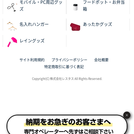
モバイル・PC周辺グッ
フードポット・お弁当
ズ
箱
東京都N社様
ワンポイントポリ袋 A4サイズ
700枚
名入れハンガー
あったかグッズ
2025年10月16日 11:34
サイト構成が解りやすかったから
レイングッズ
東京都J社様
ブックメモ付箋
200枚
サイト利用規約
プライバシーポリシー
会社概要
2025年10月16日 10:30
特定商取引に基づく表記
丁度良いものがあったので
Copyright(C) 株式会社レスタス All Rights Reserved.
群馬県K社様
ポリ袋 手穴B4サイズ
1000枚
2025年10月11日 09:47
過去に製造をお願いしており、注文の流れがスムーズ
に進められるから
×
東京都S社様