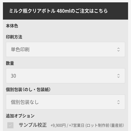
サイトメニュー
ミルク瓶クリアボトル 480mlのご注文はこちら
初めての方へ
本体色
印刷方法
ご注文の流れ
お見積書の作成方法
数量
データ入稿ガイド
個別包装（のし・包装紙）
再注文について
個別包装なし
個別包装なし
よくあるご質問
追加オプション
サンプル校正
+9,900円 / +7営業日
(ロット制作前（量産前）
包装紙