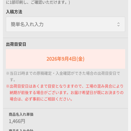
に1部印刷し、ご確認いただけます。)
名入れグループサイト
一個あたり+80.00円 / 5日出荷
入稿方法
個別に包装紙を巻いてお届けします
のし巻き
一個あたり+20.00円 / 5日出荷
個別に商品にのしを巻きます
出荷目安日
包装紙+のし巻き
一個あたり+100.00円 / 5日出荷
2026年9月4日(金)
包装紙で包んだ後に外のしをします
※当日15時までの原稿確定・入金確認ができた場合の出荷目安日で
す。
※出荷目安日はあくまで目安となりますので、工場の混み具合により
納期が前後する場合がございます。お届け希望日が既にお決まりの
場合は、必ず事前にご相談ください。
商品名入れ単価
1,466円