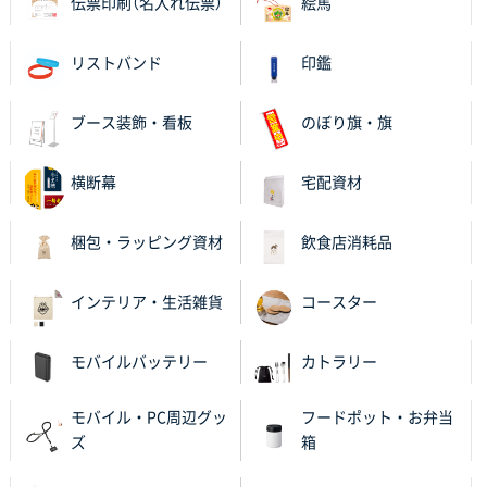
伝票印刷（名入れ伝票）
絵馬
2025年11月25日 16:41
前回同様、安心できるから
リストバンド
印鑑
茨城県G社様
uni ジェットストリーム 05
300枚
ブース装飾・看板
のぼり旗・旗
2025年11月21日 16:39
何度か注文していて、満足していたから
横断幕
宅配資材
神奈川県のお客様
梱包・ラッピング資材
飲食店消耗品
のしメモ100P
800枚
2025年11月18日 13:29
インテリア・生活雑貨
コースター
のし文言が変更できたのと価格。
千葉県M社様
モバイルバッテリー
カトラリー
ワンポイント箔押し紙袋 Sサイズ(A5対応)
100枚
2025年11月06日 14:57
モバイル・PC周辺グッ
フードポット・お弁当
営業ご担当者さまより、ご丁寧なサポートをいただ
ズ
箱
き、他のネット印刷サービスよりも安心して購入まで
進められました。