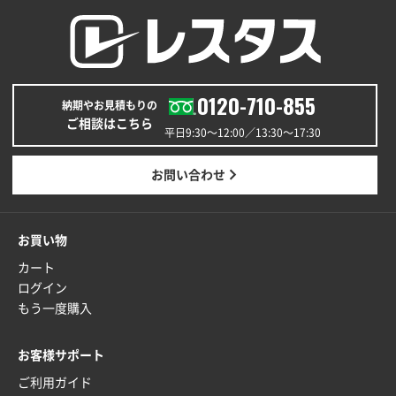
熊本県S社様
ぺんてる ビクーニャフィール
1000枚
2026年01月26日 15:45
0120-710-855
印刷範囲が広かったから、取扱商品
納期やお見積もりの
ご相談はこちら
平日9:30〜12:00／13:30〜17:30
新潟県R社様
ワンポイントポリ袋 A4サイズ
1000枚
お問い合わせ
2026年01月16日 10:53
納期が比較的短く、ロット数が豊富に選べて価格が安
かったため
お買い物
カート
山口県P社様
ログイン
【トートバッグ・エコバッグ】特別ご注文ページ
もう一度購入
③
1枚
2026年01月09日 13:48
お客様サポート
希望の商品の取り扱いがあったので
ご利用ガイド