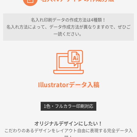
兵庫県のお客様
チケットホルダー ダブルポケット
1000枚
2026年07月13日 10:50
名入れ印刷データの作成方法は4種類！
上記のとおりです。
名入れ方法によって、データ作成方法が異なりますので、ぜひご
一読ください。
愛知県I社様
【オーダー商品】特別ご注文ページ04
3000枚
2026年07月03日 09:23
柳さんの対応が素晴らしかった。
千葉県A社様
フレキソレジ袋 Uバッグ 35号
5000枚
Illustratorデータ入稿
2026年06月28日 15:14
前回購入したので
1色・フルカラー印刷対応
千葉県A社様
フレキソレジ袋 Uバッグ 35号
5000枚
オリジナルデザインにしたい！
2026年06月19日 09:41
こだわりのあるデザインをレイアウト自由に表現する完全データ入
価格 大丈夫そうな会社に見えた