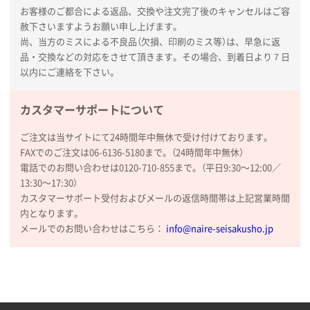
コップの形
お客様のご都合による返品、交換や注文完了後のキャンセルはご容
赦下さいますようお願い申し上げます。
尚、当方のミスによる不良品（欠損、印刷のミス等）は、早急に返
愛知県株社様
品・交換などの対応をさせて頂きます。その場合、到着日より７日
厚手コットンA4フラットトート ナチュラル
600
以内にご連絡を下さい。
枚
2026年02月03日 18:12
商品がよさそうだったから
カスタマーサポートについて
ご注文は当サイトにて24時間年中無休で受け付けております。
東京都N社様
FAXでのご注文は06-6136-5180まで。（24時間年中無休）
コットンバッグM(B4対応)
200枚
電話でのお問い合わせは0120-710-855まで。（平日9:30〜12:00／
2026年01月29日 11:46
13:30〜17:30）
商品情報の正確な記載、スムーズなシステム対応
カスタマーサポート受付およびメールの返信時間帯は上記営業時間
内となります。
広島県(社様
メールでのお問い合わせはこちら：
info@naire-seisakusho.jp
タッチペン付3色+1色スリムペン（再生ABS）
500
枚
2026年01月27日 13:12
毎年注文しており、信頼できるから。出来上がりも満
足している。