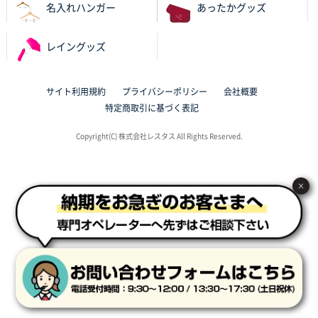
名入れハンガー
あったかグッズ
大阪府V社様
レイングッズ
【ポリ袋】特別ご注文ページ
3000枚
2025年11月06日 14:21
昨年利用した時に、納期と金額面でかなり業者さんを
サイト利用規約
プライバシーポリシー
会社概要
比較して決めさせていただきました。 昨年注文分も、
特定商取引に基づく表記
納期がギリギリだったにも関わらず、丁寧に対応して
頂きました。 今回も無理を言っておりますが、丁寧な
Copyright(C) 株式会社レスタス All Rights Reserved.
対応を頂いており助かっております。
和歌山県S社様
×
レギュラーのぼり（W600mm×H1800mm）
4枚
2025年11月05日 11:13
紹介されたから
大分県Y社様
不織布スクエアトート(A4サイズ)
300枚
2025年10月28日 17:10