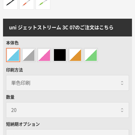
サイトメニュー
初めての方へ
uni ジェットストリーム 3C 07のご注文はこちら
ご注文の流れ
本体色
お見積書の作成方法
印刷方法
データ入稿ガイド
数量
再注文について
よくあるご質問
短納期オプション