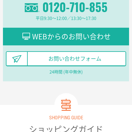
0120-710-855
安そうだった
平日9:30〜12:00／13:30〜17:30
東京都のお客様
ワンポイントポリ袋 B4サイズ
1000枚
2026年03月17日 19:11
WEBからのお問い合わせ
実績が多そうでお安いようだったので
徳島県S社様
お問い合わせフォーム
ワンポイントポリ袋 A4サイズ
1000枚
2026年03月09日 08:27
24時間 (年中無休)
金額が安いのと納期が間に合いそうなのと。
東京都のお客様
ラミネート紙袋 規格L1サイズ(A4対応)
1000枚
2026年02月26日 15:33
見積りの仕方が明確だったから
SHOPPING GUIDE
東京都D社様
ショッピングガイド