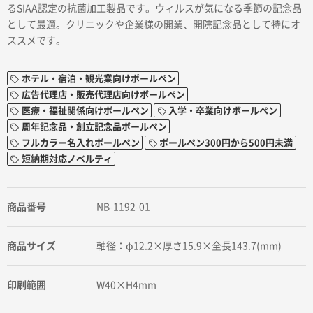
るSIAA認定の抗菌加工製品です。ウィルスが気になる季節の記念品
として最適。クリニックや企業様の開業、開院記念品として特にオ
ススメです。
ホテル・宿泊・観光業向けボールペン
広告代理店・販売代理店向けボールペン
医療・福祉関係向けボールペン
入学・卒業向けボールペン
周年記念品・創立記念品ボールペン
フルカラー名入れボールペン
ボールペン300円から500円未満
短納期対応ノベルティ
商品番号
NB-1192-01
商品サイズ
軸径：φ12.2×厚さ15.9×全長143.7(mm)
印刷範囲
W40×H4mm