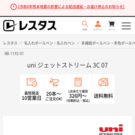
【令和8年熊本地震の影響による配送遅延・お届け停止のお知らせ】
レスタス
名入れボールペン・名入れペン
多機能ボールペン・多色ボール
NB-1192-01
uni ジェットストリーム 3C 07
1点あたり最安
最短発送
20本〜
326円〜
送料無料
10営業日
ご注文OK!
（印刷料込・税込）
商品を探す