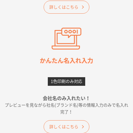
2026年05月23日 16:24
詳しくはこちら
希望の商品（今回発注分）が一番安かったため
東京都M社様
ワンポイント箔押し紙袋 M横サイズ(A4対応)
100
枚
2026年05月21日 12:56
簡単そだったら
かんたん名入れ入力
愛知県F社様
カームメタル
300枚
1色印刷のみ対応
2026年05月19日 12:05
種類の豊富さと価格
会社名のみ入れたい！
プレビューを見ながら社名(ブランド名)等の情報入力のみで名入れ
大阪府E社様
完了！
ワンポイントポリ袋 A4サイズ
1000枚
2026年04月25日 17:53
詳しくはこちら
納期が早そうだった