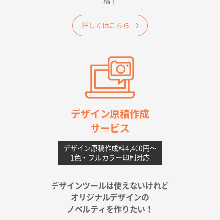
稿！
大阪府のお客様
詳しくはこちら
A4フルカラークリアファイル
1000枚
2026年06月11日 14:46
前回使用して良かった。
高知県I社様
【ポリ】特別ご注文ページ
1000枚
2026年06月08日 17:38
対応の速さ、丁寧さ、提案など
デザイン原稿作成
サービス
愛媛県S社様
不織布フラットバッグ（A4縦サイズ）
1000枚
デザイン原稿作成料4,400円〜
1色・フルカラー印刷対応
2026年05月25日 15:10
金額は当然のことですが、ネットからの注文しやすさ
が決め手です
デザインツールは使えないけれど
オリジナルデザインの
佐賀県A社様
ノベルティを作りたい！
ベーシックサコッシュ
1000枚