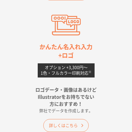
愛知県S社様
ワンポイントポリ袋 A4サイズ(黒)
1000枚
2026年04月20日 14:28
お値打ちだったので
茨城県G社様
かんたん名入れ入力
uni ジェットストリーム 05
300枚
+ロゴ
2026年04月18日 16:40
値段と注文のしやすさ
オプション +3,300円〜
※
1色・フルカラー印刷対応
宮崎県Y社様
ポリ袋 手穴A4サイズ
5000枚
ロゴデータ・画像はあるけど
2026年04月17日 09:28
Illustratorをお持ちでない
印刷色が豊富であったため
方におすすめ！
弊社でデータを作成します。
和歌山県H社様
ECO OPPワンポイントポリ袋 A4サイズ（透明）
詳しくはこちら
500枚