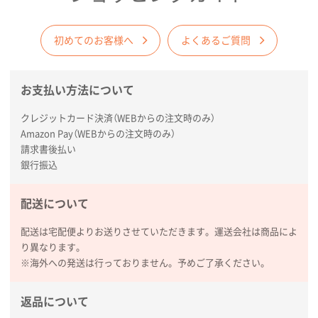
【オーダー商品】特別ご注文ページ04
1000枚
2026年02月17日 12:18
柔軟かつスピーディーに対応してくれたため
初めてのお客様へ
よくあるご質問
東京都のお客様
ラミネート紙袋 規格L1サイズ(A4対応)
1000枚
お支払い方法について
2026年02月16日 14:47
クレジットカード決済（WEBからの注文時のみ）
分かりやすく、予算に近かったため
Amazon Pay（WEBからの注文時のみ）
請求書後払い
大阪府F社様
銀行振込
【オーダー商品】特別ご注文ページ04
1枚
2026年02月13日 22:10
配送について
レスタスさんでは以前、自社封筒を製作していただき
ました早く、安く、丁寧につくられているので安心し
配送は宅配便よりお送りさせていただきます。運送会社は商品によ
てお願いできます。
り異なります。
※海外への発送は行っておりません。予めご了承ください。
長野県R社様
陶器マグストレートラウンドリップ
100枚
返品について
2026年02月09日 14:27