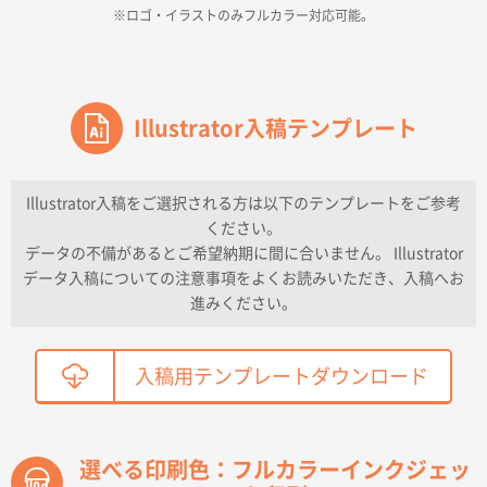
※ロゴ・イラストのみフルカラー対応可能。
2026年04月16日 14:31
価格と納期
東京都のお客様
ワンポイントポリ袋 A4サイズ
Illustrator入稿テンプレート
1000枚
2026年04月16日 11:41
納期が早い
Illustrator入稿をご選択される方は以下のテンプレートをご参考
ください。
東京都K社様
データの不備があるとご希望納期に間に合いません。 Illustrator
ワンポイントポリ袋 A4サイズ
300枚
データ入稿についての注意事項をよくお読みいただき、入稿へお
2026年04月01日 16:32
進みください。
こちらの需要にあったので
鳥取県T社様
入稿用テンプレートダウンロード
【オーダー商品】特別ご注文ページ04
2150枚
2026年03月30日 15:47
過去に当社の他の営業が注文した経緯があったため
選べる印刷色：フルカラーインクジェッ