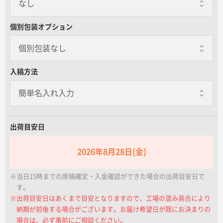
なし
名入れグループサイト
なし
個別包装オプション
個別包装なし
7営業日出荷
一本あたり+150.00円
個別包装なし
入稿方法
7営業日で出荷いたします。※個別包装
オプション対応不可
OPP袋封入
一本あたり+15.00円 / 3日出荷
ボールペン1本が入る透明な袋にお入れ
します。
出荷目安日
2026年8月28日(金)
熨斗箱封入
一本あたり+20.00円 / 3日出荷
※当日15時までの原稿確定・入金確認ができた場合の出荷目安日で
ボールペン1本が入る熨斗の箱です。名
入れはできかねます。
す。
※出荷目安日はあくまで目安となりますので、工場の混み具合により
納期が前後する場合がございます。お届け希望日が既にお決まりの
無地箱封入
場合は、必ず事前にご相談ください。