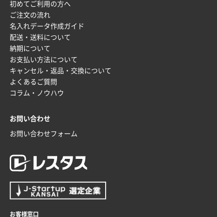
初めてご利用の方へ
大阪府のお客様
ご注文の流れ
厚手コットンマチ付トートL ナチュラル(A4対応)
名入れデータ作成ガイド
200枚
配送・送料について
2025年12月25日 13:33
納期について
いつもきちんとしてる。
お支払い方法について
キャンセル・返品・交換について
福島県W社様
よくあるご質問
A4バインダー(2ツ折)
300枚
コラム・ノウハウ
2025年12月24日 14:43
以前の注文も含め価格と品質
お問い合わせ
青森県K社様
お問い合わせフォーム
ワンポイントポリ袋 A4サイズ
1000枚
2025年12月24日 13:22
安い
東京都M社様
ワンポイント箔押し紙袋 M横サイズ(A4対応)
100
枚
お客様窓口