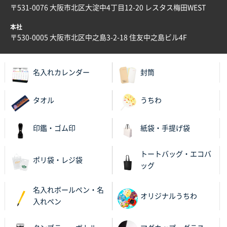
2025年12月22日 03:31
〒531-0076 大阪市北区大淀中4丁目12-20 レスタス梅田WEST
価格と納期が希望に合ったから
本社
〒530-0005 大阪市北区中之島3-2-18 住友中之島ビル4F
神奈川県S社様
ワンポイント箔押し紙袋 M横サイズ(A4対応)
500
枚
名入れカレンダー
封筒
2025年12月16日 10:39
短納期対応が素晴らしい
タオル
うちわ
富山県O社様
印鑑・ゴム印
紙袋・手提げ袋
uni ジェットストリーム 07
100枚
2025年12月09日 14:04
トートバッグ・エコバ
安い、早い
ポリ袋・レジ袋
ッグ
埼玉県G社様
名入れボールペン・名
ラミネート紙袋 規格L4サイズ(B4対応)
1000枚
オリジナルうちわ
入れペン
2025年12月04日 17:34
値段が安かった。