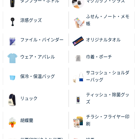
タンブラー・ボトル
マグカップ・グラス
兵庫県のお客様
スタンダードメモ100P
100枚
ふせん・ノート・メモ
涼感グッズ
2025年12月02日 23:00
帳
ロゴが入れられること
ファイル・バインダー
オリジナルタオル
大阪府E社様
ECOワンポイントポリ袋 A4サイズ（白）
1000枚
ウェア・アパレル
巾着・ポーチ
2025年11月28日 15:13
他部署のスタッフからの指示
サコッシュ・ショルダ
保冷・保温バッグ
ーバッグ
兵庫県S社様
A4箔押し名入れクリアファイル
300枚
ティッシュ・除菌グッ
2025年11月27日 10:45
リュック
ズ
以前発注しているので、データが残っている点が良か
ったので
チラシ・フライヤー印
胡蝶蘭
刷
栃木県M社様
ビオトープデスクメモ100P
100枚