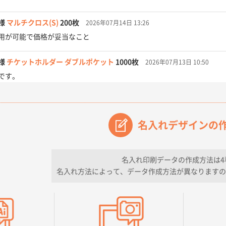
様
マルチクロス(S)
200枚
2026年07月14日 13:26
用が可能で価格が妥当なこと
様
チケットホルダー ダブルポケット
1000枚
2026年07月13日 10:50
です。
【オーダー商品】特別ご注文ページ04
3000枚
2026年07月03日 09:23
が素晴らしかった。
名入れデザインの
フレキソレジ袋 Uバッグ 35号
5000枚
2026年06月28日 15:14
ので
名入れ印刷データの作成方法は4
名入れ方法によって、データ作成方法が異なりますの
フレキソレジ袋 Uバッグ 35号
5000枚
2026年06月19日 09:41
そうな会社に見えた
様
A4フルカラークリアファイル
1000枚
2026年06月11日 14:46