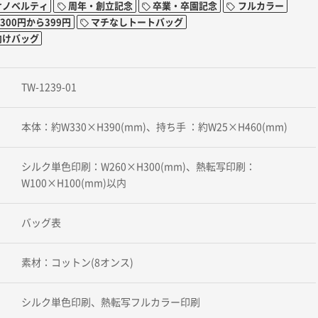
けノベルティ
周年・創立記念
卒業・卒園記念
フルカラー
00円から399円
マチなしトートバッグ
向けバッグ
TW-1239-01
本体：約W330×H390(mm)、持ち手 ：約W25×H460(mm)
シルク単色印刷：W260×H300(mm)、熱転写印刷：
W100×H100(mm)以内
バッグ表
素材：コットン(8オンス)
シルク単色印刷、熱転写フルカラー印刷