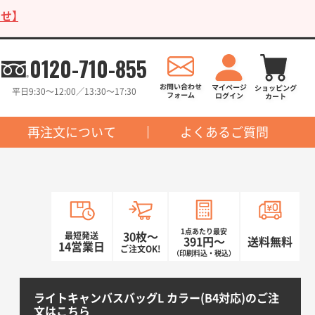
せ】
0120-710-855
平日9:30〜12:00／13:30〜17:30
再注文について
よくあるご質問
1点あたり最安
最短発送
30枚〜
391円〜
送料無料
14営業日
ご注文OK!
（印刷料込・税込）
ライトキャンバスバッグL カラー(B4対応)のご注
文はこちら