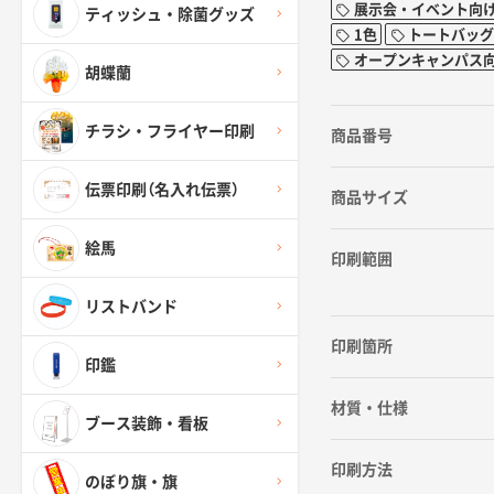
展示会・イベント向
ティッシュ・除菌グッズ
1色
トートバッグ3
オープンキャンパス
胡蝶蘭
チラシ・フライヤー印刷
商品番号
伝票印刷（名入れ伝票）
商品サイズ
絵馬
印刷範囲
リストバンド
印刷箇所
印鑑
材質・仕様
ブース装飾・看板
印刷方法
のぼり旗・旗