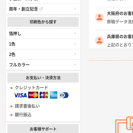
周年・創立記念
大阪府のお客
原稿データ流
印刷色から探す
箔押し
兵庫県のお客
1色
上記のとおり
2色
愛知県I社様
フルカラー
柳さんの対応
お支払い・決済方法
千葉県A社様
クレジットカード
前回購入した
千葉県A社様
請求書後払い
価格 大丈夫
銀行振込
大阪府のお客
お客様サポート