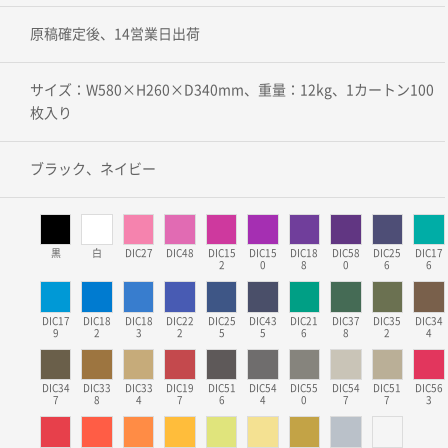
原稿確定後、14営業日出荷
サイズ：W580×H260×D340mm、重量：12kg、1カートン100
枚入り
ブラック、ネイビー
黒
白
DIC27
DIC48
DIC15
DIC15
DIC18
DIC58
DIC25
DIC17
2
0
8
0
6
6
DIC17
DIC18
DIC18
DIC22
DIC25
DIC43
DIC21
DIC37
DIC35
DIC34
9
2
3
2
5
5
6
8
2
4
DIC34
DIC33
DIC33
DIC19
DIC51
DIC54
DIC55
DIC54
DIC51
DIC56
7
8
4
7
6
4
0
7
7
3