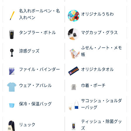
uni ジェットストリーム 05
300枚
名入れボールペン・名
2025年11月21日 16:39
オリジナルうちわ
入れペン
何度か注文していて、満足していたから
タンブラー・ボトル
マグカップ・グラス
神奈川県のお客様
のしメモ100P
800枚
ふせん・ノート・メモ
2025年11月18日 13:29
涼感グッズ
帳
のし文言が変更できたのと価格。
ファイル・バインダー
オリジナルタオル
千葉県M社様
ワンポイント箔押し紙袋 Sサイズ(A5対応)
100枚
2025年11月06日 14:57
ウェア・アパレル
巾着・ポーチ
営業ご担当者さまより、ご丁寧なサポートをいただ
き、他のネット印刷サービスよりも安心して購入まで
サコッシュ・ショルダ
保冷・保温バッグ
進められました。
ーバッグ
大阪府V社様
ティッシュ・除菌グッ
リュック
【ポリ袋】特別ご注文ページ
3000枚
ズ