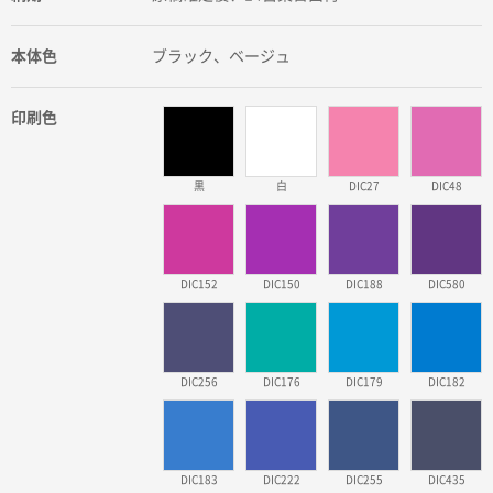
本体色
ブラック、ベージュ
印刷色
黒
白
DIC27
DIC48
DIC152
DIC150
DIC188
DIC580
DIC256
DIC176
DIC179
DIC182
DIC183
DIC222
DIC255
DIC435