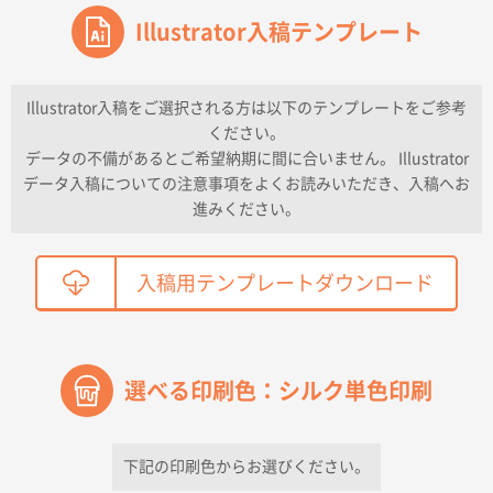
東京都のお客様
ワンポイントポリ袋 A4サイズ
Illustrator入稿テンプレート
1000枚
2026年04月16日 11:41
納期が早い
Illustrator入稿をご選択される方は以下のテンプレートをご参考
ください。
東京都K社様
データの不備があるとご希望納期に間に合いません。 Illustrator
ワンポイントポリ袋 A4サイズ
300枚
データ入稿についての注意事項をよくお読みいただき、入稿へお
2026年04月01日 16:32
進みください。
こちらの需要にあったので
鳥取県T社様
入稿用テンプレートダウンロード
【オーダー商品】特別ご注文ページ04
2150枚
2026年03月30日 15:47
過去に当社の他の営業が注文した経緯があったため
選べる印刷色：シルク単色印刷
青森県D社様
ラミネート紙袋 規格S1サイズ(A5対応)
500枚
2026年03月26日 17:31
下記の印刷色からお選びください。
価格が安い