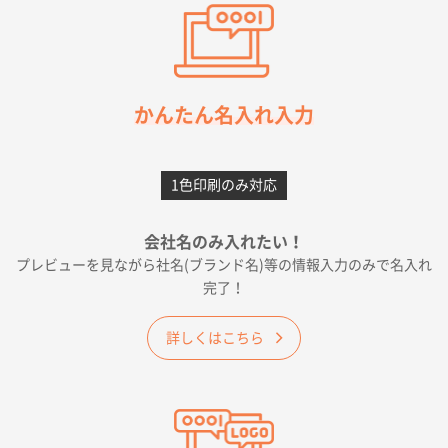
東京都M社様
ワンポイント箔押し紙袋 M横サイズ(A4対応)
100
枚
2026年05月21日 12:56
簡単そだったら
かんたん名入れ入力
愛知県F社様
カームメタル
300枚
1色印刷のみ対応
2026年05月19日 12:05
種類の豊富さと価格
会社名のみ入れたい！
プレビューを見ながら社名(ブランド名)等の情報入力のみで名入れ
大阪府E社様
完了！
ワンポイントポリ袋 A4サイズ
1000枚
2026年04月25日 17:53
詳しくはこちら
納期が早そうだった
愛知県S社様
ワンポイントポリ袋 A4サイズ(黒)
1000枚
2026年04月20日 14:28