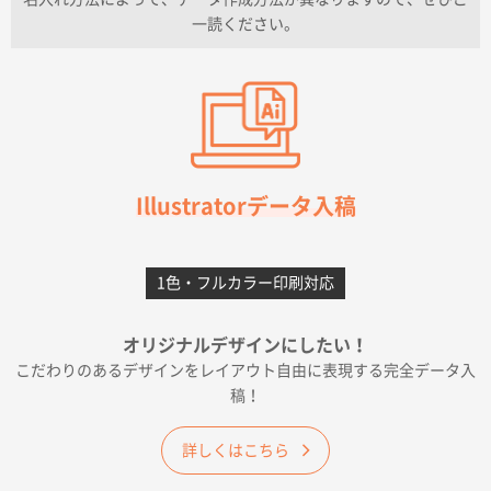
一読ください。
愛知県I社様
【オーダー商品】特別ご注文ページ04
3000枚
2026年07月03日 09:23
柳さんの対応が素晴らしかった。
千葉県A社様
フレキソレジ袋 Uバッグ 35号
5000枚
Illustratorデータ入稿
2026年06月28日 15:14
前回購入したので
1色・フルカラー印刷対応
千葉県A社様
フレキソレジ袋 Uバッグ 35号
5000枚
オリジナルデザインにしたい！
2026年06月19日 09:41
こだわりのあるデザインをレイアウト自由に表現する完全データ入
価格 大丈夫そうな会社に見えた
稿！
大阪府のお客様
詳しくはこちら
A4フルカラークリアファイル
1000枚
2026年06月11日 14:46