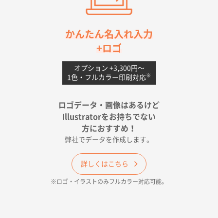
お値打ちだったので
茨城県G社様
かんたん名入れ入力
uni ジェットストリーム 05
300枚
+ロゴ
2026年04月18日 16:40
値段と注文のしやすさ
オプション +3,300円〜
※
1色・フルカラー印刷対応
宮崎県Y社様
ポリ袋 手穴A4サイズ
5000枚
ロゴデータ・画像はあるけど
2026年04月17日 09:28
Illustratorをお持ちでない
印刷色が豊富であったため
方におすすめ！
弊社でデータを作成します。
和歌山県H社様
ECO OPPワンポイントポリ袋 A4サイズ（透明）
詳しくはこちら
500枚
※ロゴ・イラストのみフルカラー対応可能。
2026年04月16日 14:31
価格と納期