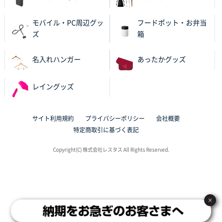
2025年10月28日 09:06
サイトが見やすい
モバイル・PC周辺グッ
フードポット・お弁当
ズ
箱
東京都N社様
ワンポイントポリ袋 A4サイズ
700枚
名入れハンガー
あったかグッズ
2025年10月16日 11:34
サイト構成が解りやすかったから
レイングッズ
東京都J社様
ブックメモ付箋
200枚
サイト利用規約
プライバシーポリシー
会社概要
2025年10月16日 10:30
特定商取引に基づく表記
丁度良いものがあったので
Copyright(C) 株式会社レスタス All Rights Reserved.
群馬県K社様
ポリ袋 手穴B4サイズ
1000枚
2025年10月11日 09:47
過去に製造をお願いしており、注文の流れがスムーズ
×
に進められるから