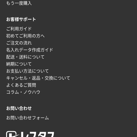
神奈川県S社様
もう一度購入
ワンポイント箔押し紙袋 M横サイズ(A4対応)
500
枚
お客様サポート
2025年12月16日 10:39
ご利用ガイド
短納期対応が素晴らしい
初めてご利用の方へ
ご注文の流れ
富山県O社様
名入れデータ作成ガイド
uni ジェットストリーム 07
100枚
配送・送料について
2025年12月09日 14:04
納期について
安い、早い
お支払い方法について
キャンセル・返品・交換について
埼玉県G社様
よくあるご質問
ラミネート紙袋 規格L4サイズ(B4対応)
1000枚
コラム・ノウハウ
2025年12月04日 17:34
値段が安かった。
お問い合わせ
お問い合わせフォーム
兵庫県のお客様
スタンダードメモ100P
100枚
2025年12月02日 23:00