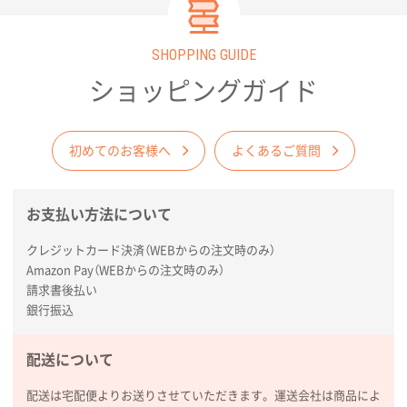
枚
2026年02月03日 18:12
SHOPPING GUIDE
商品がよさそうだったから
ショッピングガイド
東京都N社様
コットンバッグM(B4対応)
200枚
2026年01月29日 11:46
初めてのお客様へ
よくあるご質問
商品情報の正確な記載、スムーズなシステム対応
お支払い方法について
広島県(社様
タッチペン付3色+1色スリムペン（再生ABS）
500
クレジットカード決済（WEBからの注文時のみ）
枚
Amazon Pay（WEBからの注文時のみ）
2026年01月27日 13:12
請求書後払い
毎年注文しており、信頼できるから。出来上がりも満
銀行振込
足している。
配送について
熊本県S社様
ぺんてる ビクーニャフィール
1000枚
配送は宅配便よりお送りさせていただきます。運送会社は商品によ