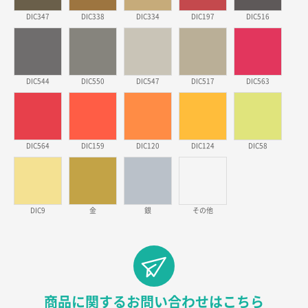
ワンポイントポリ袋 B4サイズ
1000枚
2026年03月17日 19:11
DIC347
DIC338
DIC334
DIC197
DIC516
実績が多そうでお安いようだったので
徳島県S社様
DIC544
DIC550
DIC547
DIC517
DIC563
ワンポイントポリ袋 A4サイズ
1000枚
2026年03月09日 08:27
金額が安いのと納期が間に合いそうなのと。
DIC564
DIC159
DIC120
DIC124
DIC58
東京都のお客様
ラミネート紙袋 規格L1サイズ(A4対応)
1000枚
2026年02月26日 15:33
見積りの仕方が明確だったから
DIC9
金
銀
その他
東京都D社様
【オーダー商品】特別ご注文ページ04
1000枚
2026年02月17日 12:18
柔軟かつスピーディーに対応してくれたため
商品に関するお問い合わせはこちら