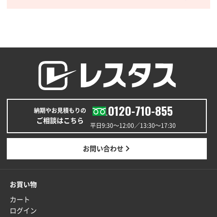
いつもきちんとしてる。
福島県W社様
A4バインダー(2ツ折)
300枚
2025年12月24日 14:43
以前の注文も含め価格と品質
青森県K社様
ワンポイントポリ袋 A4サイズ
1000枚
0120-710-855
納期やお見積もりの
2025年12月24日 13:22
ご相談はこちら
安い
平日9:30〜12:00／13:30〜17:30
東京都M社様
お問い合わせ
ワンポイント箔押し紙袋 M横サイズ(A4対応)
100
枚
2025年12月22日 03:31
お買い物
価格と納期が希望に合ったから
カート
ログイン