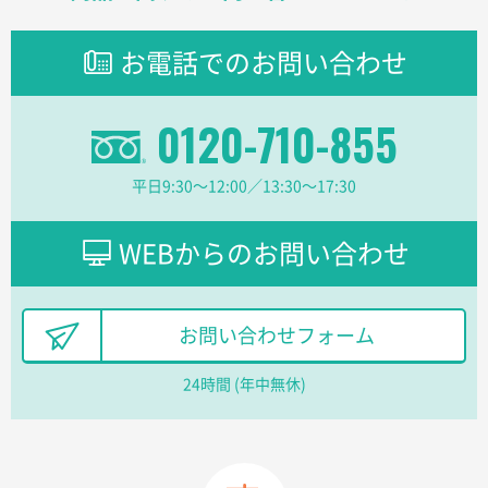
東京都のお客様
ラミネート紙袋 規格L1サイズ(A4対応)
1000枚
お電話でのお問い合わせ
2026年02月16日 14:47
分かりやすく、予算に近かったため
0120-710-855
大阪府F社様
【オーダー商品】特別ご注文ページ04
1枚
平日9:30〜12:00／13:30〜17:30
2026年02月13日 22:10
レスタスさんでは以前、自社封筒を製作していただき
ました早く、安く、丁寧につくられているので安心し
WEBからのお問い合わせ
てお願いできます。
長野県R社様
お問い合わせフォーム
陶器マグストレートラウンドリップ
100枚
2026年02月09日 14:27
24時間 (年中無休)
コップの形
愛知県株社様
厚手コットンA4フラットトート ナチュラル
600