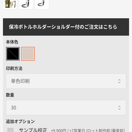
サイトメニュー
初めての方へ
保冷ボトルホルダーショルダー付のご注文はこちら
ご注文の流れ
本体色
お見積書の作成方法
印刷方法
データ入稿ガイド
数量
再注文について
よくあるご質問
追加オプション
サンプル校正
+9,900円 / +7営業日
(ロット制作前（量産前）