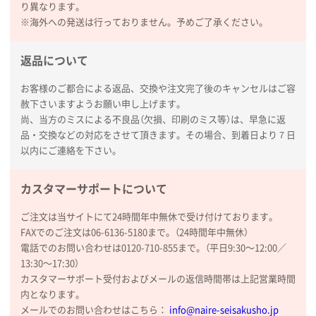
2026年01月26日 15:45
り異なります。
印刷範囲が広かったから、取扱商品
※海外への発送は行っておりません。予めご了承ください。
新潟県R社様
返品について
ワンポイントポリ袋 A4サイズ
1000枚
2026年01月16日 10:53
お客様のご都合による返品、交換や注文完了後のキャンセルはご容
赦下さいますようお願い申し上げます。
納期が比較的短く、ロット数が豊富に選べて価格が安
尚、当方のミスによる不良品（欠損、印刷のミス等）は、早急に返
かったため
品・交換などの対応をさせて頂きます。その場合、到着日より７日
以内にご連絡を下さい。
山口県P社様
【トートバッグ・エコバッグ】特別ご注文ページ
カスタマーサポートについて
③
1枚
2026年01月09日 13:48
ご注文は当サイトにて24時間年中無休で受け付けております。
希望の商品の取り扱いがあったので
FAXでのご注文は06-6136-5180まで。（24時間年中無休）
電話でのお問い合わせは0120-710-855まで。（平日9:30〜12:00／
大阪府のお客様
13:30〜17:30）
厚手コットンマチ付トートL ナチュラル(A4対応)
カスタマーサポート受付およびメールの返信時間帯は上記営業時間
200枚
内となります。
2025年12月25日 13:33
メールでのお問い合わせはこちら：
info@naire-seisakusho.jp