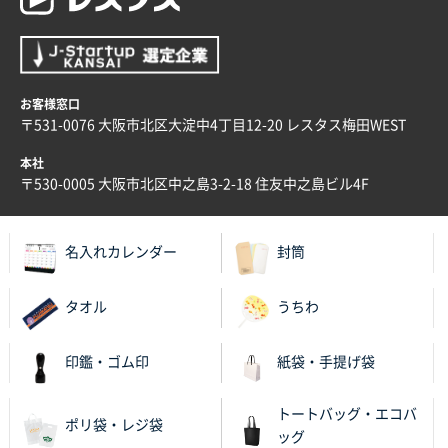
ロゴが入れられること
大阪府E社様
ECOワンポイントポリ袋 A4サイズ（白）
1000枚
お客様窓口
2025年11月28日 15:13
〒531-0076 大阪市北区大淀中4丁目12-20 レスタス梅田WEST
他部署のスタッフからの指示
本社
兵庫県S社様
〒530-0005 大阪市北区中之島3-2-18 住友中之島ビル4F
A4箔押し名入れクリアファイル
300枚
2025年11月27日 10:45
名入れカレンダー
封筒
以前発注しているので、データが残っている点が良か
ったので
タオル
うちわ
栃木県M社様
ビオトープデスクメモ100P
100枚
印鑑・ゴム印
紙袋・手提げ袋
2025年11月25日 16:41
前回同様、安心できるから
トートバッグ・エコバ
ポリ袋・レジ袋
ッグ
茨城県G社様