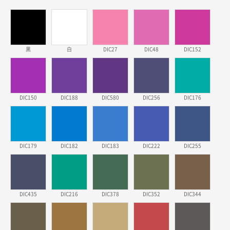
三重県S社様
スタンダードメモ100P
500枚
2026年03月23日 11:22
黒
白
DIC27
DIC48
DIC152
希望の商品、値段であった。いぜん注文したことがあ
るため、
東京都株社様
DIC150
DIC188
DIC580
DIC256
DIC176
ECOワンポイントポリ袋 A4サイズ（白）
500枚
2026年03月19日 18:57
他のサイトにない商品があったから。
DIC179
DIC182
DIC183
DIC222
DIC255
埼玉県のお客様
ポリ袋 手穴A4サイズ
5000枚
2026年03月18日 14:12
安そうだった
DIC435
DIC216
DIC378
DIC352
DIC344
東京都のお客様