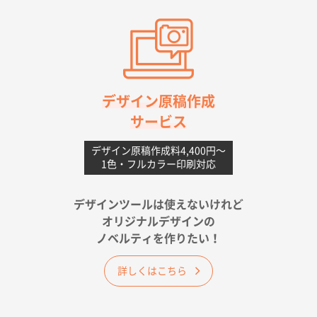
前回使用して良かった。
高知県I社様
【ポリ】特別ご注文ページ
1000枚
2026年06月08日 17:38
対応の速さ、丁寧さ、提案など
デザイン原稿作成
サービス
愛媛県S社様
不織布フラットバッグ（A4縦サイズ）
1000枚
デザイン原稿作成料4,400円〜
1色・フルカラー印刷対応
2026年05月25日 15:10
金額は当然のことですが、ネットからの注文しやすさ
が決め手です
デザインツールは使えないけれど
オリジナルデザインの
佐賀県A社様
ノベルティを作りたい！
ベーシックサコッシュ
1000枚
2026年05月23日 16:24
詳しくはこちら
希望の商品（今回発注分）が一番安かったため