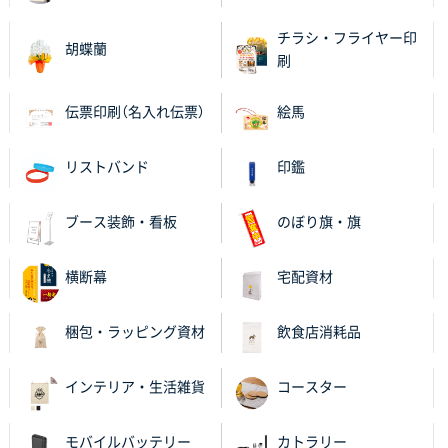
2025年11月06日 14:21
昨年利用した時に、納期と金額面でかなり業者さんを
チラシ・フライヤー印
胡蝶蘭
比較して決めさせていただきました。 昨年注文分も、
刷
納期がギリギリだったにも関わらず、丁寧に対応して
頂きました。 今回も無理を言っておりますが、丁寧な
伝票印刷（名入れ伝票）
絵馬
対応を頂いており助かっております。
リストバンド
印鑑
和歌山県S社様
レギュラーのぼり（W600mm×H1800mm）
4枚
2025年11月05日 11:13
ブース装飾・看板
のぼり旗・旗
紹介されたから
横断幕
宅配資材
大分県Y社様
不織布スクエアトート(A4サイズ)
300枚
梱包・ラッピング資材
飲食店消耗品
2025年10月28日 17:10
バリエーション
インテリア・生活雑貨
コースター
岡山県K社様
ワンポイントポリ袋 A4サイズ
1000枚
モバイルバッテリー
カトラリー