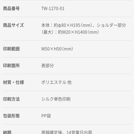
商品番号
TW-1270-01
商品サイズ
本体：約φ80×H195（mm）、ショルダー部分
（最大）：約W20×H1400（mm）
印刷範囲
W50×H50（mm）
印刷箇所
表部分
材質・仕様
ポリエステル 他
印刷方法
シルク単色印刷
包装形態
PP袋
納期
原稿確定後、14営業日出荷