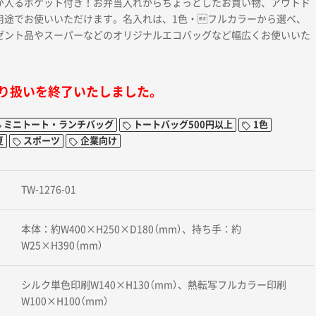
が入るポケット付き！お弁当入れからちょっとしたお買い物、アウトド
用途でお使いいただけます。名入れは、1色・フルカラーから選べ、
ゼント品やスーパーなどのオリジナルエコバッグなど幅広くお使いいた
り扱いを終了いたしました。
ミニトート・ランチバッグ
トートバッグ500円以上
1色
夏
スポーツ
企業向け
TW-1276-01
本体：約W400×H250×D180（mm）、持ち手：約
W25×H390（mm）
シルク単色印刷W140×H130（mm）、熱転写フルカラー印刷
W100×H100（mm）