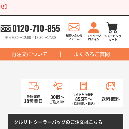
せ】
0120-710-855
平日9:30〜12:00／13:30〜17:30
再注文について
よくあるご質問
1点あたり最安
最短発送
30個〜
855円〜
送料無料
18営業日
ご注文OK!
（印刷料込・税込）
クルリト クーラーバッグのご注文はこちら