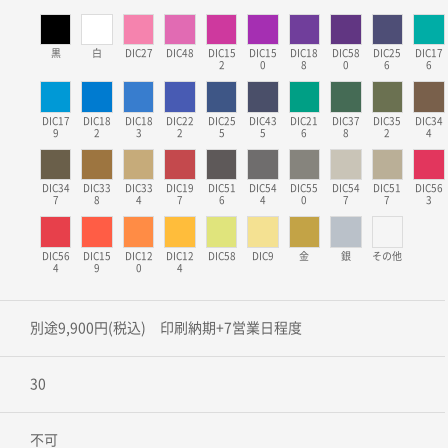
黒
白
DIC27
DIC48
DIC15
DIC15
DIC18
DIC58
DIC25
DIC17
2
0
8
0
6
6
DIC17
DIC18
DIC18
DIC22
DIC25
DIC43
DIC21
DIC37
DIC35
DIC34
9
2
3
2
5
5
6
8
2
4
DIC34
DIC33
DIC33
DIC19
DIC51
DIC54
DIC55
DIC54
DIC51
DIC56
7
8
4
7
6
4
0
7
7
3
DIC56
DIC15
DIC12
DIC12
DIC58
DIC9
金
銀
その他
4
9
0
4
別途9,900円(税込) 印刷納期+7営業日程度
30
不可