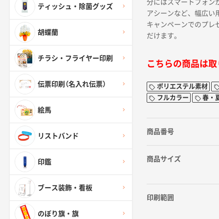
分にはスマートフォン
ティッシュ・除菌グッズ
アシーンなど、幅広い
キャンペーンでのプレ
胡蝶蘭
だけます。
チラシ・フライヤー印刷
こちらの商品は取
伝票印刷（名入れ伝票）
ポリエステル素材
フルカラー
春・
絵馬
商品番号
リストバンド
商品サイズ
印鑑
ブース装飾・看板
印刷範囲
のぼり旗・旗