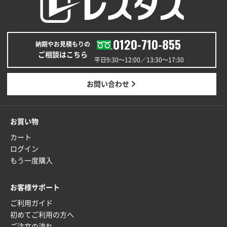
青森県K社様
ワンポイントポリ袋 A4サイズ
1000枚
0120-710-855
納期やお見積もりの
2025年12月24日 13:22
ご相談はこちら
安い
平日9:30〜12:00／13:30〜17:30
東京都M社様
お問い合わせ
ワンポイント箔押し紙袋 M横サイズ(A4対応)
100
枚
2025年12月22日 03:31
お買い物
価格と納期が希望に合ったから
カート
ログイン
神奈川県S社様
もう一度購入
ワンポイント箔押し紙袋 M横サイズ(A4対応)
500
枚
お客様サポート
2025年12月16日 10:39
ご利用ガイド
短納期対応が素晴らしい
初めてご利用の方へ
ご注文の流れ