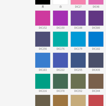
黒
白
DIC27
DIC48
DIC152
DIC150
DIC188
DIC580
DIC256
DIC176
DIC179
DIC182
DIC183
DIC222
DIC255
DIC435
DIC216
DIC378
DIC352
DIC344