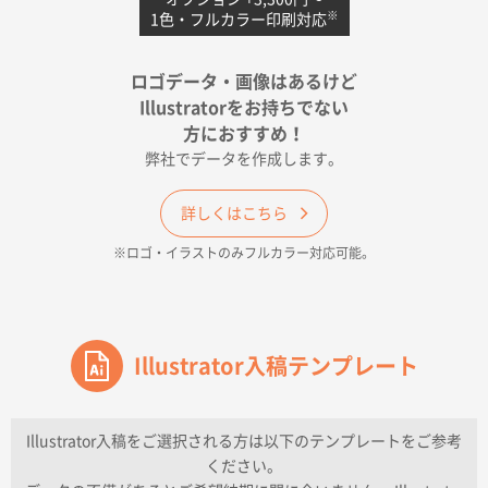
※
1色・フルカラー印刷対応
宮崎県Y社様
ポリ袋 手穴A4サイズ
5000枚
ロゴデータ・画像はあるけど
2026年04月17日 09:28
Illustratorをお持ちでない
印刷色が豊富であったため
方におすすめ！
弊社でデータを作成します。
和歌山県H社様
ECO OPPワンポイントポリ袋 A4サイズ（透明）
詳しくはこちら
500枚
※ロゴ・イラストのみフルカラー対応可能。
2026年04月16日 14:31
価格と納期
東京都のお客様
ワンポイントポリ袋 A4サイズ
Illustrator入稿テンプレート
1000枚
2026年04月16日 11:41
納期が早い
Illustrator入稿をご選択される方は以下のテンプレートをご参考
ください。
東京都K社様