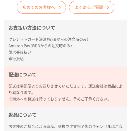
コットンバッグM(B4対応)
200枚
2026年01月29日 11:46
初めてのお客様へ
よくあるご質問
商品情報の正確な記載、スムーズなシステム対応
お支払い方法について
広島県(社様
タッチペン付3色+1色スリムペン（再生ABS）
500
クレジットカード決済（WEBからの注文時のみ）
枚
Amazon Pay（WEBからの注文時のみ）
2026年01月27日 13:12
請求書後払い
毎年注文しており、信頼できるから。出来上がりも満
銀行振込
足している。
配送について
熊本県S社様
ぺんてる ビクーニャフィール
1000枚
配送は宅配便よりお送りさせていただきます。運送会社は商品によ
2026年01月26日 15:45
り異なります。
印刷範囲が広かったから、取扱商品
※海外への発送は行っておりません。予めご了承ください。
新潟県R社様
返品について
ワンポイントポリ袋 A4サイズ
1000枚
2026年01月16日 10:53
お客様のご都合による返品、交換や注文完了後のキャンセルはご容