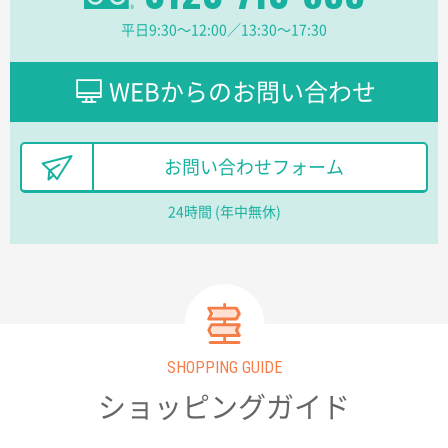
【オーダー商品】特別ご注文ページ04
1枚
平日9:30〜12:00／13:30〜17:30
2026年02月13日 22:10
レスタスさんでは以前、自社封筒を製作していただき
ました早く、安く、丁寧につくられているので安心し
WEBからのお問い合わせ
てお願いできます。
長野県R社様
お問い合わせフォーム
陶器マグストレートラウンドリップ
100枚
2026年02月09日 14:27
24時間 (年中無休)
コップの形
愛知県株社様
厚手コットンA4フラットトート ナチュラル
600
枚
2026年02月03日 18:12
SHOPPING GUIDE
商品がよさそうだったから
ショッピングガイド
東京都N社様