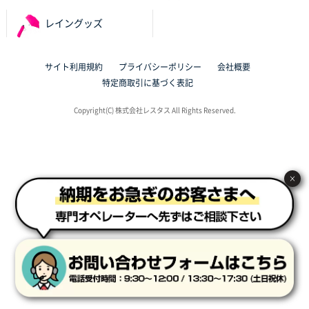
サイト構成が解りやすかったから
レイングッズ
東京都J社様
ブックメモ付箋
200枚
サイト利用規約
プライバシーポリシー
会社概要
2025年10月16日 10:30
特定商取引に基づく表記
丁度良いものがあったので
Copyright(C) 株式会社レスタス All Rights Reserved.
群馬県K社様
ポリ袋 手穴B4サイズ
1000枚
2025年10月11日 09:47
過去に製造をお願いしており、注文の流れがスムーズ
×
に進められるから
東京都S社様
ワンポイントポリ袋 A4サイズ
1000枚
2025年10月08日 16:28
低価格