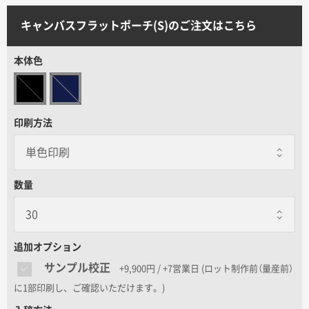
サイトメニュー
キャンバスフラットポーチ(S)のご注文はこちら
初めての方へ
本体色
ご注文の流れ
印刷方法
お見積書の作成方法
データ入稿ガイド
数量
再注文について
追加オプション
サンプル校正
+9,900円 / +7営業日
(ロット制作前（量産前）
よくあるご質問
に1部印刷し、ご確認いただけます。)