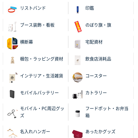
リストバンド
印鑑
和歌山県S社様
レギュラーのぼり（W600mm×H1800mm）
4枚
2025年11月05日 11:13
ブース装飾・看板
のぼり旗・旗
紹介されたから
横断幕
宅配資材
大分県Y社様
不織布スクエアトート(A4サイズ)
300枚
梱包・ラッピング資材
飲食店消耗品
2025年10月28日 17:10
バリエーション
インテリア・生活雑貨
コースター
岡山県K社様
ワンポイントポリ袋 A4サイズ
1000枚
モバイルバッテリー
カトラリー
2025年10月28日 09:06
サイトが見やすい
モバイル・PC周辺グッ
フードポット・お弁当
ズ
箱
東京都N社様
ワンポイントポリ袋 A4サイズ
700枚
名入れハンガー
あったかグッズ
2025年10月16日 11:34