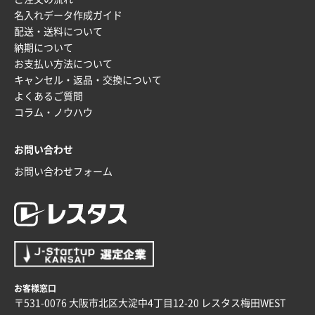
富山県O社様
名入れデータ作成ガイド
uni ジェットストリーム 07
100枚
配送・送料について
2025年12月09日 14:04
納期について
安い、早い
お支払い方法について
キャンセル・返品・交換について
埼玉県G社様
よくあるご質問
ラミネート紙袋 規格L4サイズ(B4対応)
1000枚
コラム・ノウハウ
2025年12月04日 17:34
値段が安かった。
お問い合わせ
お問い合わせフォーム
兵庫県のお客様
スタンダードメモ100P
100枚
2025年12月02日 23:00
ロゴが入れられること
大阪府E社様
ECOワンポイントポリ袋 A4サイズ（白）
1000枚
お客様窓口
2025年11月28日 15:13
〒531-0076 大阪市北区大淀中4丁目12-20 レスタス梅田WEST
他部署のスタッフからの指示