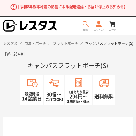
【令和8年熊本地震の影響による配送遅延・お届け停止のお知らせ】
レスタス
巾着・ポーチ
フラットポーチ
キャンバスフラットポーチ(S)
TW-1284-01
キャンバスフラットポーチ(S)
1点あたり最安
最短発送
30個〜
294円〜
送料無料
14営業日
ご注文OK!
（印刷料込・税込）
商品を探す