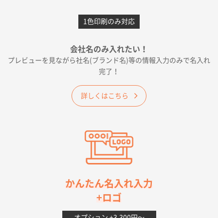
愛知県F社様
カームメタル
300枚
1色印刷のみ対応
2026年05月19日 12:05
種類の豊富さと価格
会社名のみ入れたい！
プレビューを見ながら社名(ブランド名)等の情報入力のみで名入れ
大阪府E社様
完了！
ワンポイントポリ袋 A4サイズ
1000枚
2026年04月25日 17:53
詳しくはこちら
納期が早そうだった
愛知県S社様
ワンポイントポリ袋 A4サイズ(黒)
1000枚
2026年04月20日 14:28
お値打ちだったので
茨城県G社様
かんたん名入れ入力
uni ジェットストリーム 05
300枚
+ロゴ
2026年04月18日 16:40
値段と注文のしやすさ
オプション +3,300円〜