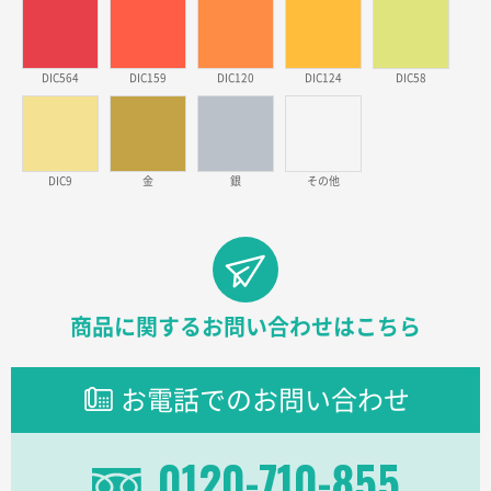
2026年03月09日 08:27
金額が安いのと納期が間に合いそうなのと。
DIC564
DIC159
DIC120
DIC124
DIC58
東京都のお客様
ラミネート紙袋 規格L1サイズ(A4対応)
1000枚
2026年02月26日 15:33
見積りの仕方が明確だったから
DIC9
金
銀
その他
東京都D社様
【オーダー商品】特別ご注文ページ04
1000枚
2026年02月17日 12:18
柔軟かつスピーディーに対応してくれたため
商品に関するお問い合わせはこちら
東京都のお客様
ラミネート紙袋 規格L1サイズ(A4対応)
1000枚
お電話でのお問い合わせ
2026年02月16日 14:47
分かりやすく、予算に近かったため
0120-710-855
大阪府F社様