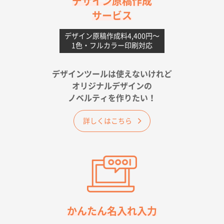
デザイン原稿作成
サービス
愛媛県S社様
不織布フラットバッグ（A4縦サイズ）
1000枚
デザイン原稿作成料4,400円〜
1色・フルカラー印刷対応
2026年05月25日 15:10
金額は当然のことですが、ネットからの注文しやすさ
が決め手です
デザインツールは使えないけれど
オリジナルデザインの
佐賀県A社様
ノベルティを作りたい！
ベーシックサコッシュ
1000枚
2026年05月23日 16:24
詳しくはこちら
希望の商品（今回発注分）が一番安かったため
東京都M社様
ワンポイント箔押し紙袋 M横サイズ(A4対応)
100
枚
2026年05月21日 12:56
簡単そだったら
かんたん名入れ入力