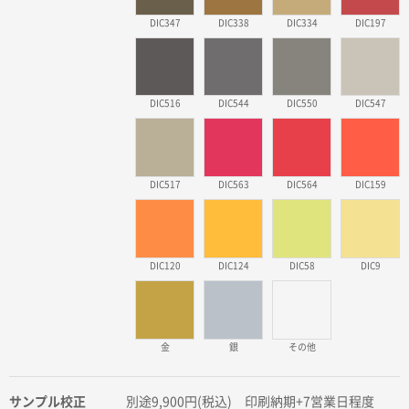
DIC347
DIC338
DIC334
DIC197
DIC516
DIC544
DIC550
DIC547
DIC517
DIC563
DIC564
DIC159
DIC120
DIC124
DIC58
DIC9
金
銀
その他
サンプル校正
別途9,900円(税込) 印刷納期+7営業日程度