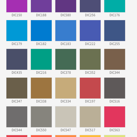
東京都株社様
DIC150
DIC188
DIC580
DIC256
DIC176
ECOワンポイントポリ袋 A4サイズ（白）
500枚
2026年03月19日 18:57
他のサイトにない商品があったから。
DIC179
DIC182
DIC183
DIC222
DIC255
埼玉県のお客様
ポリ袋 手穴A4サイズ
5000枚
2026年03月18日 14:12
安そうだった
DIC435
DIC216
DIC378
DIC352
DIC344
東京都のお客様
ワンポイントポリ袋 B4サイズ
1000枚
2026年03月17日 19:11
DIC347
DIC338
DIC334
DIC197
DIC516
実績が多そうでお安いようだったので
徳島県S社様
DIC544
DIC550
DIC547
DIC517
DIC563
ワンポイントポリ袋 A4サイズ
1000枚