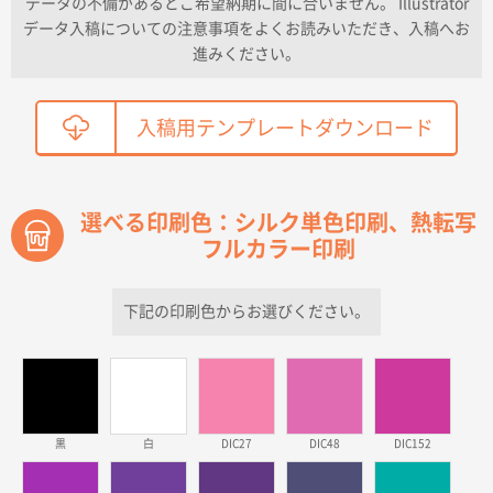
データの不備があるとご希望納期に間に合いません。 Illustrator
ワンポイントポリ袋 A4サイズ
300枚
データ入稿についての注意事項をよくお読みいただき、入稿へお
2026年04月01日 16:32
進みください。
こちらの需要にあったので
鳥取県T社様
入稿用テンプレートダウンロード
【オーダー商品】特別ご注文ページ04
2150枚
2026年03月30日 15:47
過去に当社の他の営業が注文した経緯があったため
選べる印刷色：シルク単色印刷、熱転写
フルカラー印刷
青森県D社様
ラミネート紙袋 規格S1サイズ(A5対応)
500枚
2026年03月26日 17:31
下記の印刷色からお選びください。
価格が安い
三重県S社様
スタンダードメモ100P
500枚
2026年03月23日 11:22
黒
白
DIC27
DIC48
DIC152
希望の商品、値段であった。いぜん注文したことがあ
るため、