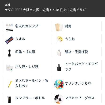
本社
兵庫県S社様
〒530-0005 大阪市北区中之島3-2-18 住友中之島ビル4F
A4箔押し名入れクリアファイル
300枚
2025年11月27日 10:45
名入れカレンダー
封筒
以前発注しているので、データが残っている点が良か
ったので
タオル
うちわ
栃木県M社様
ビオトープデスクメモ100P
100枚
印鑑・ゴム印
紙袋・手提げ袋
2025年11月25日 16:41
前回同様、安心できるから
トートバッグ・エコバ
ポリ袋・レジ袋
ッグ
茨城県G社様
uni ジェットストリーム 05
300枚
名入れボールペン・名
2025年11月21日 16:39
オリジナルうちわ
入れペン
何度か注文していて、満足していたから
タンブラー・ボトル
マグカップ・グラス
神奈川県のお客様