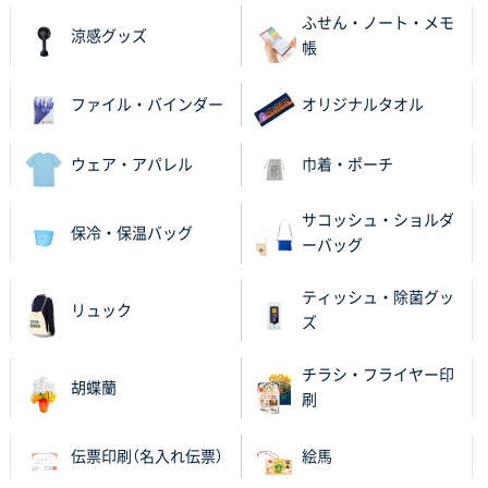
のしメモ100P
800枚
ふせん・ノート・メモ
2025年11月18日 13:29
涼感グッズ
帳
のし文言が変更できたのと価格。
ファイル・バインダー
オリジナルタオル
千葉県M社様
ワンポイント箔押し紙袋 Sサイズ(A5対応)
100枚
2025年11月06日 14:57
ウェア・アパレル
巾着・ポーチ
営業ご担当者さまより、ご丁寧なサポートをいただ
き、他のネット印刷サービスよりも安心して購入まで
サコッシュ・ショルダ
保冷・保温バッグ
進められました。
ーバッグ
大阪府V社様
ティッシュ・除菌グッ
リュック
【ポリ袋】特別ご注文ページ
3000枚
ズ
2025年11月06日 14:21
昨年利用した時に、納期と金額面でかなり業者さんを
チラシ・フライヤー印
胡蝶蘭
比較して決めさせていただきました。 昨年注文分も、
刷
納期がギリギリだったにも関わらず、丁寧に対応して
頂きました。 今回も無理を言っておりますが、丁寧な
伝票印刷（名入れ伝票）
絵馬
対応を頂いており助かっております。