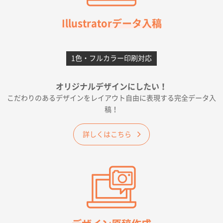
千葉県A社様
フレキソレジ袋 Uバッグ 35号
5000枚
Illustratorデータ入稿
2026年06月28日 15:14
前回購入したので
1色・フルカラー印刷対応
千葉県A社様
フレキソレジ袋 Uバッグ 35号
5000枚
オリジナルデザインにしたい！
2026年06月19日 09:41
こだわりのあるデザインをレイアウト自由に表現する完全データ入
価格 大丈夫そうな会社に見えた
稿！
大阪府のお客様
詳しくはこちら
A4フルカラークリアファイル
1000枚
2026年06月11日 14:46
前回使用して良かった。
高知県I社様
【ポリ】特別ご注文ページ
1000枚
2026年06月08日 17:38
対応の速さ、丁寧さ、提案など