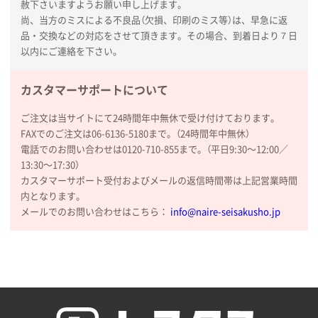
赦下さいますようお願い申し上げます。
納期が比較的短く、ロット数が豊富に選べて価格が安
尚、当方のミスによる不良品（欠損、印刷のミス等）は、早急に返
かったため
品・交換などの対応をさせて頂きます。その場合、到着日より７日
以内にご連絡を下さい。
山口県P社様
【トートバッグ・エコバッグ】特別ご注文ページ
カスタマーサポートについて
③
1枚
2026年01月09日 13:48
ご注文は当サイトにて24時間年中無休で受け付けております。
希望の商品の取り扱いがあったので
FAXでのご注文は06-6136-5180まで。（24時間年中無休）
電話でのお問い合わせは0120-710-855まで。（平日9:30〜12:00／
大阪府のお客様
13:30〜17:30）
厚手コットンマチ付トートL ナチュラル(A4対応)
カスタマーサポート受付およびメールの返信時間帯は上記営業時間
200枚
内となります。
2025年12月25日 13:33
メールでのお問い合わせはこちら：
info@naire-seisakusho.jp
いつもきちんとしてる。
福島県W社様
A4バインダー(2ツ折)
300枚
2025年12月24日 14:43
以前の注文も含め価格と品質