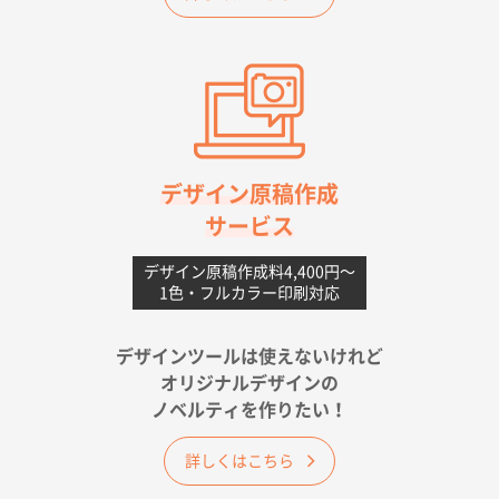
A4フルカラークリアファイル
1000枚
2026年06月11日 14:46
前回使用して良かった。
高知県I社様
【ポリ】特別ご注文ページ
1000枚
2026年06月08日 17:38
対応の速さ、丁寧さ、提案など
デザイン原稿作成
サービス
愛媛県S社様
不織布フラットバッグ（A4縦サイズ）
1000枚
デザイン原稿作成料4,400円〜
1色・フルカラー印刷対応
2026年05月25日 15:10
金額は当然のことですが、ネットからの注文しやすさ
が決め手です
デザインツールは使えないけれど
オリジナルデザインの
佐賀県A社様
ノベルティを作りたい！
ベーシックサコッシュ
1000枚
2026年05月23日 16:24
詳しくはこちら
希望の商品（今回発注分）が一番安かったため