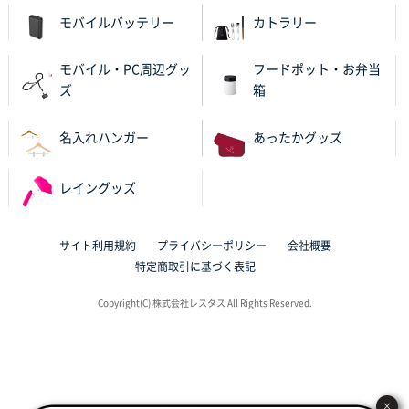
ワンポイントポリ袋 A4サイズ
1000枚
モバイルバッテリー
カトラリー
2025年10月28日 09:06
サイトが見やすい
モバイル・PC周辺グッ
フードポット・お弁当
ズ
箱
東京都N社様
ワンポイントポリ袋 A4サイズ
700枚
名入れハンガー
あったかグッズ
2025年10月16日 11:34
サイト構成が解りやすかったから
レイングッズ
東京都J社様
ブックメモ付箋
200枚
サイト利用規約
プライバシーポリシー
会社概要
2025年10月16日 10:30
特定商取引に基づく表記
丁度良いものがあったので
Copyright(C) 株式会社レスタス All Rights Reserved.
群馬県K社様
ポリ袋 手穴B4サイズ
1000枚
2025年10月11日 09:47
過去に製造をお願いしており、注文の流れがスムーズ
×