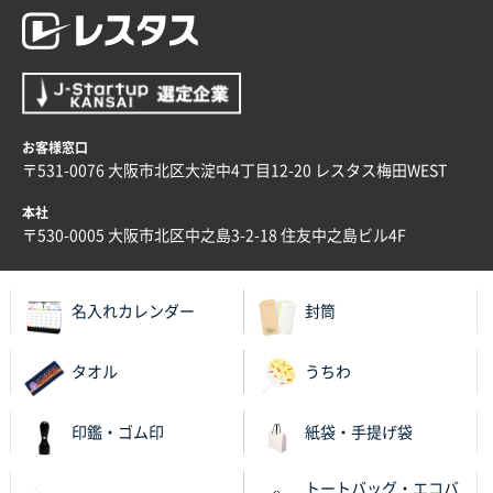
2025年12月02日 23:00
ロゴが入れられること
大阪府E社様
ECOワンポイントポリ袋 A4サイズ（白）
1000枚
お客様窓口
2025年11月28日 15:13
〒531-0076 大阪市北区大淀中4丁目12-20 レスタス梅田WEST
他部署のスタッフからの指示
本社
兵庫県S社様
〒530-0005 大阪市北区中之島3-2-18 住友中之島ビル4F
A4箔押し名入れクリアファイル
300枚
2025年11月27日 10:45
名入れカレンダー
封筒
以前発注しているので、データが残っている点が良か
ったので
タオル
うちわ
栃木県M社様
ビオトープデスクメモ100P
100枚
印鑑・ゴム印
紙袋・手提げ袋
2025年11月25日 16:41
前回同様、安心できるから
トートバッグ・エコバ