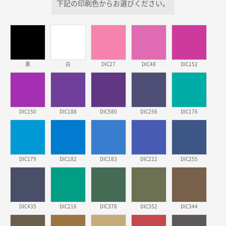
下記の印刷色からお選びください。
価格が安い
三重県S社様
スタンダードメモ100P
500枚
2026年03月23日 11:22
黒
白
DIC27
DIC48
DIC152
希望の商品、値段であった。いぜん注文したことがあ
るため、
東京都株社様
DIC150
DIC188
DIC580
DIC256
DIC176
ECOワンポイントポリ袋 A4サイズ（白）
500枚
2026年03月19日 18:57
他のサイトにない商品があったから。
DIC179
DIC182
DIC183
DIC222
DIC255
埼玉県のお客様
ポリ袋 手穴A4サイズ
5000枚
2026年03月18日 14:12
安そうだった
DIC435
DIC216
DIC378
DIC352
DIC344