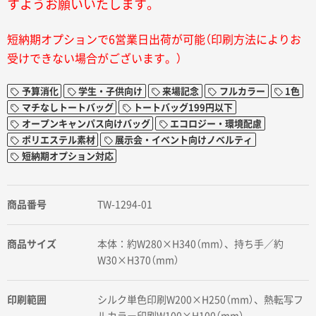
すようお願いいたします。
短納期オプションで6営業日出荷が可能（印刷方法によりお
受けできない場合がございます。）
予算消化
学生・子供向け
来場記念
フルカラー
1色
マチなしトートバッグ
トートバッグ199円以下
オープンキャンパス向けバッグ
エコロジー・環境配慮
ポリエステル素材
展示会・イベント向けノベルティ
短納期オプション対応
商品番号
TW-1294-01
商品サイズ
本体：約W280×H340（mm）、持ち手／約
W30×H370（mm）
印刷範囲
シルク単色印刷W200×H250（mm）、熱転写フ
ルカラー印刷W100×H100（mm）