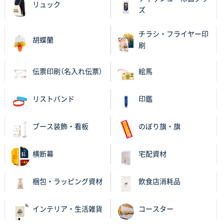
リュック
【ポリ袋】特別ご注文ページ
3000枚
ズ
2025年11月06日 14:21
昨年利用した時に、納期と金額面でかなり業者さんを
チラシ・フライヤー印
胡蝶蘭
比較して決めさせていただきました。 昨年注文分も、
刷
納期がギリギリだったにも関わらず、丁寧に対応して
頂きました。 今回も無理を言っておりますが、丁寧な
伝票印刷（名入れ伝票）
絵馬
対応を頂いており助かっております。
リストバンド
印鑑
和歌山県S社様
レギュラーのぼり（W600mm×H1800mm）
4枚
2025年11月05日 11:13
ブース装飾・看板
のぼり旗・旗
紹介されたから
横断幕
宅配資材
大分県Y社様
不織布スクエアトート(A4サイズ)
300枚
梱包・ラッピング資材
飲食店消耗品
2025年10月28日 17:10
バリエーション
インテリア・生活雑貨
コースター
岡山県K社様