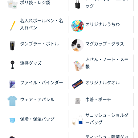
ポリ袋・レジ袋
ッグ
茨城県G社様
uni ジェットストリーム 05
300枚
名入れボールペン・名
2025年11月21日 16:39
オリジナルうちわ
入れペン
何度か注文していて、満足していたから
タンブラー・ボトル
マグカップ・グラス
神奈川県のお客様
のしメモ100P
800枚
ふせん・ノート・メモ
2025年11月18日 13:29
涼感グッズ
帳
のし文言が変更できたのと価格。
ファイル・バインダー
オリジナルタオル
千葉県M社様
ワンポイント箔押し紙袋 Sサイズ(A5対応)
100枚
2025年11月06日 14:57
ウェア・アパレル
巾着・ポーチ
営業ご担当者さまより、ご丁寧なサポートをいただ
き、他のネット印刷サービスよりも安心して購入まで
サコッシュ・ショルダ
保冷・保温バッグ
進められました。
ーバッグ
大阪府V社様
ティッシュ・除菌グッ