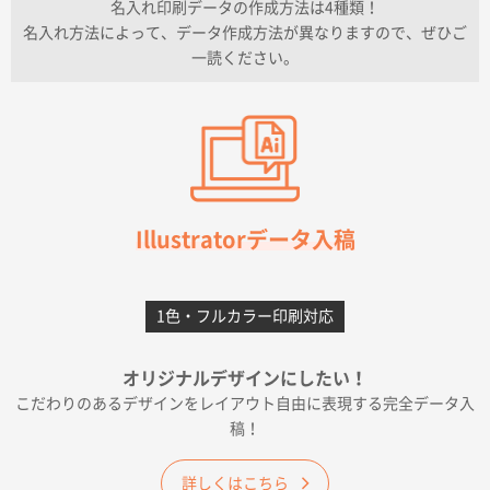
名入れ印刷データの作成方法は4種類！
上記のとおりです。
名入れ方法によって、データ作成方法が異なりますので、ぜひご
一読ください。
愛知県I社様
【オーダー商品】特別ご注文ページ04
3000枚
2026年07月03日 09:23
柳さんの対応が素晴らしかった。
千葉県A社様
フレキソレジ袋 Uバッグ 35号
5000枚
Illustratorデータ入稿
2026年06月28日 15:14
前回購入したので
1色・フルカラー印刷対応
千葉県A社様
フレキソレジ袋 Uバッグ 35号
5000枚
オリジナルデザインにしたい！
2026年06月19日 09:41
こだわりのあるデザインをレイアウト自由に表現する完全データ入
価格 大丈夫そうな会社に見えた
稿！
大阪府のお客様
詳しくはこちら