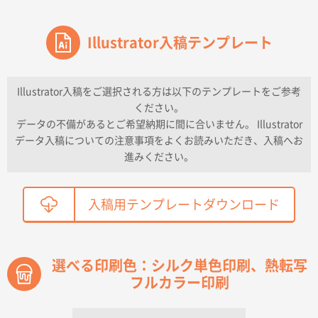
東京都のお客様
ワンポイントポリ袋 A4サイズ
Illustrator入稿テンプレート
1000枚
2026年04月16日 11:41
納期が早い
Illustrator入稿をご選択される方は以下のテンプレートをご参考
ください。
東京都K社様
データの不備があるとご希望納期に間に合いません。 Illustrator
ワンポイントポリ袋 A4サイズ
300枚
データ入稿についての注意事項をよくお読みいただき、入稿へお
2026年04月01日 16:32
進みください。
こちらの需要にあったので
鳥取県T社様
入稿用テンプレートダウンロード
【オーダー商品】特別ご注文ページ04
2150枚
2026年03月30日 15:47
過去に当社の他の営業が注文した経緯があったため
選べる印刷色：シルク単色印刷、熱転写
フルカラー印刷
青森県D社様
ラミネート紙袋 規格S1サイズ(A5対応)
500枚
2026年03月26日 17:31