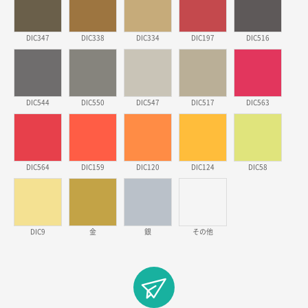
東京都のお客様
ワンポイントポリ袋 B4サイズ
1000枚
2026年03月17日 19:11
DIC347
DIC338
DIC334
DIC197
DIC516
実績が多そうでお安いようだったので
徳島県S社様
DIC544
DIC550
DIC547
DIC517
DIC563
ワンポイントポリ袋 A4サイズ
1000枚
2026年03月09日 08:27
金額が安いのと納期が間に合いそうなのと。
DIC564
DIC159
DIC120
DIC124
DIC58
東京都のお客様
ラミネート紙袋 規格L1サイズ(A4対応)
1000枚
2026年02月26日 15:33
見積りの仕方が明確だったから
DIC9
金
銀
その他
東京都D社様
【オーダー商品】特別ご注文ページ04
1000枚
2026年02月17日 12:18
柔軟かつスピーディーに対応してくれたため