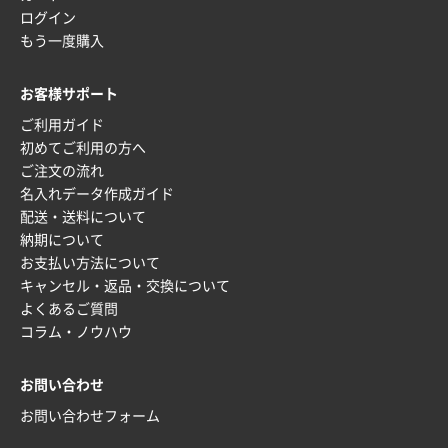
ログイン
神奈川県S社様
もう一度購入
ワンポイント箔押し紙袋 M横サイズ(A4対応)
500
枚
お客様サポート
2025年12月16日 10:39
ご利用ガイド
短納期対応が素晴らしい
初めてご利用の方へ
ご注文の流れ
富山県O社様
名入れデータ作成ガイド
uni ジェットストリーム 07
100枚
配送・送料について
2025年12月09日 14:04
納期について
安い、早い
お支払い方法について
キャンセル・返品・交換について
埼玉県G社様
よくあるご質問
ラミネート紙袋 規格L4サイズ(B4対応)
1000枚
コラム・ノウハウ
2025年12月04日 17:34
値段が安かった。
お問い合わせ
お問い合わせフォーム
兵庫県のお客様
スタンダードメモ100P
100枚