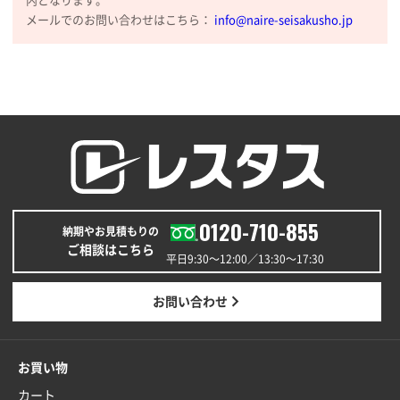
内となります。
2025年12月25日 13:33
メールでのお問い合わせはこちら：
info@naire-seisakusho.jp
いつもきちんとしてる。
福島県W社様
A4バインダー(2ツ折)
300枚
2025年12月24日 14:43
以前の注文も含め価格と品質
青森県K社様
ワンポイントポリ袋 A4サイズ
1000枚
0120-710-855
納期やお見積もりの
2025年12月24日 13:22
ご相談はこちら
安い
平日9:30〜12:00／13:30〜17:30
東京都M社様
お問い合わせ
ワンポイント箔押し紙袋 M横サイズ(A4対応)
100
枚
2025年12月22日 03:31
お買い物
価格と納期が希望に合ったから
カート