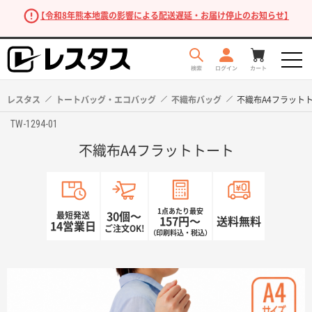
【令和8年熊本地震の影響による配送遅延・お届け停止のお知らせ】
レスタス
トートバッグ・エコバッグ
不織布バッグ
不織布A4フラット
TW-1294-01
不織布A4フラットトート
1点あたり最安
最短発送
30個〜
157円〜
送料無料
14営業日
ご注文OK!
（印刷料込・税込）
商品を探す