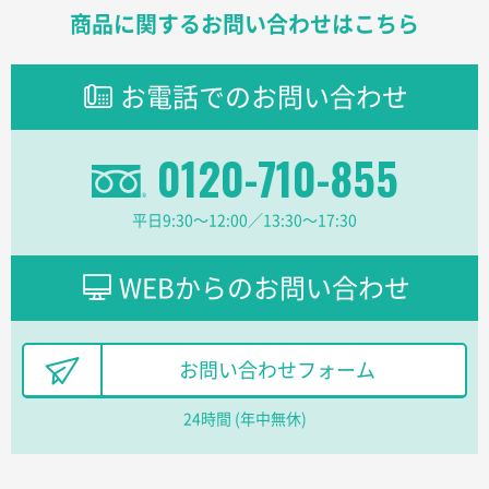
商品に関するお問い合わせはこちら
東京都のお客様
ラミネート紙袋 規格L1サイズ(A4対応)
1000枚
お電話でのお問い合わせ
2026年02月16日 14:47
分かりやすく、予算に近かったため
0120-710-855
大阪府F社様
【オーダー商品】特別ご注文ページ04
1枚
平日9:30〜12:00／13:30〜17:30
2026年02月13日 22:10
レスタスさんでは以前、自社封筒を製作していただき
ました早く、安く、丁寧につくられているので安心し
WEBからのお問い合わせ
てお願いできます。
長野県R社様
お問い合わせフォーム
陶器マグストレートラウンドリップ
100枚
2026年02月09日 14:27
24時間 (年中無休)
コップの形