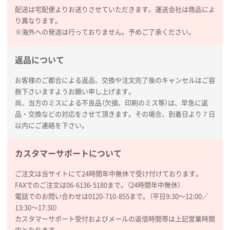
ぺんてる ビクーニャフィール
1000枚
配送は宅配便よりお送りさせていただきます。運送会社は商品によ
2026年01月26日 15:45
り異なります。
印刷範囲が広かったから、取扱商品
※海外への発送は行っておりません。予めご了承ください。
新潟県R社様
返品について
ワンポイントポリ袋 A4サイズ
1000枚
2026年01月16日 10:53
お客様のご都合による返品、交換や注文完了後のキャンセルはご容
赦下さいますようお願い申し上げます。
納期が比較的短く、ロット数が豊富に選べて価格が安
尚、当方のミスによる不良品（欠損、印刷のミス等）は、早急に返
かったため
品・交換などの対応をさせて頂きます。その場合、到着日より７日
以内にご連絡を下さい。
山口県P社様
【トートバッグ・エコバッグ】特別ご注文ページ
カスタマーサポートについて
③
1枚
2026年01月09日 13:48
ご注文は当サイトにて24時間年中無休で受け付けております。
希望の商品の取り扱いがあったので
FAXでのご注文は06-6136-5180まで。（24時間年中無休）
電話でのお問い合わせは0120-710-855まで。（平日9:30〜12:00／
大阪府のお客様
13:30〜17:30）
厚手コットンマチ付トートL ナチュラル(A4対応)
カスタマーサポート受付およびメールの返信時間帯は上記営業時間
200枚