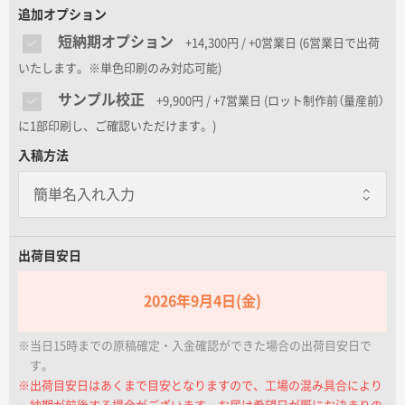
名入れグループサイト
追加オプション
短納期オプション
+14,300円 / +0営業日
(6営業日で出荷
いたします。※単色印刷のみ対応可能)
サンプル校正
+9,900円 / +7営業日
(ロット制作前（量産前）
に1部印刷し、ご確認いただけます。)
入稿方法
出荷目安日
2026年9月4日(金)
※当日15時までの原稿確定・入金確認ができた場合の出荷目安日で
す。
※出荷目安日はあくまで目安となりますので、工場の混み具合により