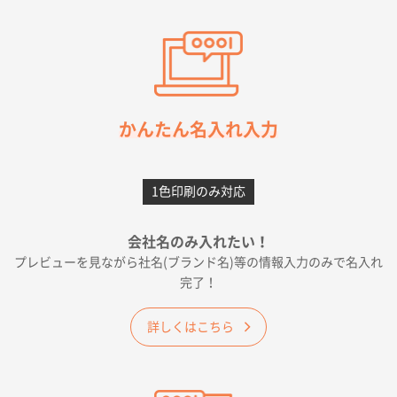
東京都M社様
ワンポイント箔押し紙袋 M横サイズ(A4対応)
100
枚
2026年05月21日 12:56
簡単そだったら
かんたん名入れ入力
愛知県F社様
カームメタル
300枚
1色印刷のみ対応
2026年05月19日 12:05
種類の豊富さと価格
会社名のみ入れたい！
プレビューを見ながら社名(ブランド名)等の情報入力のみで名入れ
大阪府E社様
完了！
ワンポイントポリ袋 A4サイズ
1000枚
2026年04月25日 17:53
詳しくはこちら
納期が早そうだった
愛知県S社様
ワンポイントポリ袋 A4サイズ(黒)
1000枚