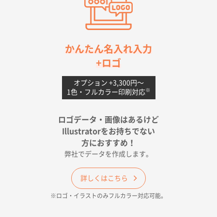
2026年04月20日 14:28
お値打ちだったので
茨城県G社様
かんたん名入れ入力
uni ジェットストリーム 05
300枚
+ロゴ
2026年04月18日 16:40
値段と注文のしやすさ
オプション +3,300円〜
※
1色・フルカラー印刷対応
宮崎県Y社様
ポリ袋 手穴A4サイズ
5000枚
ロゴデータ・画像はあるけど
2026年04月17日 09:28
Illustratorをお持ちでない
印刷色が豊富であったため
方におすすめ！
弊社でデータを作成します。
和歌山県H社様
ECO OPPワンポイントポリ袋 A4サイズ（透明）
詳しくはこちら
500枚
※ロゴ・イラストのみフルカラー対応可能。
2026年04月16日 14:31
価格と納期