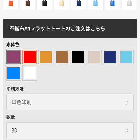
サイトメニュー
初めての方へ
不織布A4フラットトートのご注文はこちら
ご注文の流れ
本体色
お見積書の作成方法
データ入稿ガイド
印刷方法
再注文について
数量
よくあるご質問