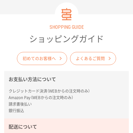
愛知県株社様
厚手コットンA4フラットトート ナチュラル
600
枚
2026年02月03日 18:12
SHOPPING GUIDE
商品がよさそうだったから
ショッピングガイド
東京都N社様
コットンバッグM(B4対応)
200枚
2026年01月29日 11:46
初めてのお客様へ
よくあるご質問
商品情報の正確な記載、スムーズなシステム対応
お支払い方法について
広島県(社様
タッチペン付3色+1色スリムペン（再生ABS）
500
クレジットカード決済（WEBからの注文時のみ）
枚
Amazon Pay（WEBからの注文時のみ）
2026年01月27日 13:12
請求書後払い
毎年注文しており、信頼できるから。出来上がりも満
銀行振込
足している。
配送について
熊本県S社様