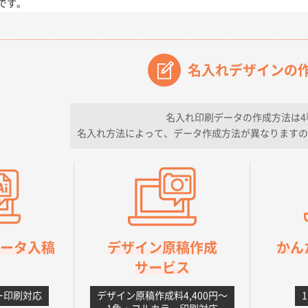
です。
【オーダー商品】特別ご注文ページ04
3000枚
2026年07月03日 09:23
が素晴らしかった。
名入れデザインの
フレキソレジ袋 Uバッグ 35号
5000枚
2026年06月28日 15:14
ので
名入れ印刷データの作成方法は4
名入れ方法によって、データ作成方法が異なりますの
フレキソレジ袋 Uバッグ 35号
5000枚
2026年06月19日 09:41
そうな会社に見えた
様
A4フルカラークリアファイル
1000枚
2026年06月11日 14:46
良かった。
orデータ入稿
デザイン原稿作成
かん
【ポリ】特別ご注文ページ
1000枚
2026年06月08日 17:38
サービス
丁寧さ、提案など
ー印刷対応
デザイン原稿作成料4,400円〜
不織布フラットバッグ（A4縦サイズ）
1000枚
2026年05月25日 15:10