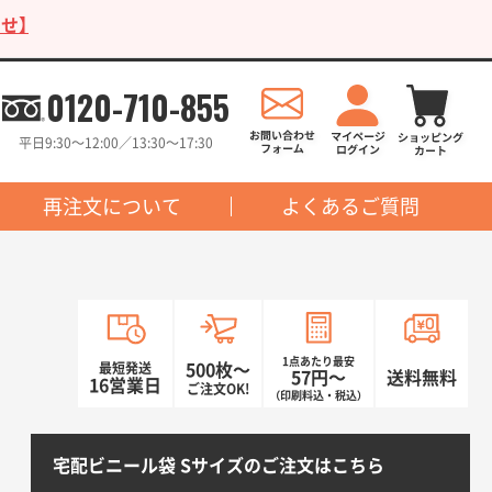
せ】
0120-710-855
平日9:30〜12:00／13:30〜17:30
再注文について
よくあるご質問
1点あたり最安
最短発送
500枚〜
57円〜
送料無料
16営業日
ご注文OK!
（印刷料込・税込）
宅配ビニール袋 Sサイズのご注文はこちら