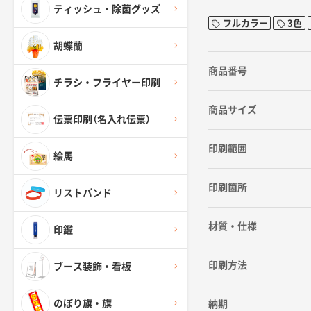
ティッシュ・除菌グッズ
フルカラー
3色
胡蝶蘭
商品番号
チラシ・フライヤー印刷
商品サイズ
伝票印刷（名入れ伝票）
印刷範囲
絵馬
印刷箇所
リストバンド
材質・仕様
印鑑
印刷方法
ブース装飾・看板
のぼり旗・旗
納期