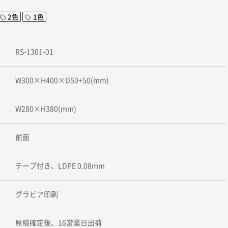
2色
1色
RS-1301-01
W300×H400×D50+50(mm)
W280×H380(mm)
前面
テープ付き、LDPE 0.08mm
グラビア印刷
原稿確定後、16営業日出荷