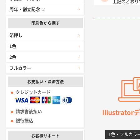
上記のとおり
周年・創立記念
愛知県I社様
印刷色から探す
柳さんの対応
箔押し
千葉県A社様
1色
前回購入した
2色
千葉県A社様
フルカラー
価格 大丈夫
お支払い・決済方法
大阪府のお客
クレジットカード
前回使用して
Illustrat
請求書後払い
高知県I社様
銀行振込
対応の速さ、
1色・フルカラ
お客様サポート
愛媛県S社様