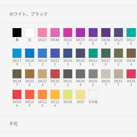
ホワイト、ブラック
黒
白
DIC27
DIC48
DIC15
DIC15
DIC18
DIC58
DIC25
DIC17
2
0
8
0
6
6
DIC17
DIC18
DIC18
DIC22
DIC25
DIC43
DIC21
DIC37
DIC35
DIC34
9
2
3
2
5
5
6
8
2
4
DIC34
DIC33
DIC33
DIC19
DIC51
DIC54
DIC55
DIC54
DIC51
DIC56
7
8
4
7
6
4
0
7
7
3
DIC56
DIC15
DIC12
DIC12
DIC58
DIC9
その他
4
9
0
4
不可