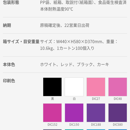
包装形態
PP袋、紙箱、取説付（紙箱面）、食品衛生検査済
本体耐熱温度90℃
納期
原稿確定後、22営業日出荷
箱サイズ・目安重量
サイズ：W440×H580×D370mm、重量：
10.6kg、1カートン100個入り
本体色
ホワイト、レッド、ブラック、カーキ
印刷色
黒
白
DIC27
DIC48
DIC152
DIC150
DIC188
DIC580