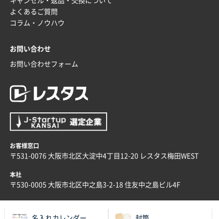
キャンセル・返品・交換について
埼玉県G社様
よくあるご質問
ラミネート紙袋 規格L4サイズ(B4対応)
1000枚
コラム・ノウハウ
2025年12月04日 17:34
値段が安かった。
お問い合わせ
お問い合わせフォーム
兵庫県のお客様
スタンダードメモ100P
100枚
2025年12月02日 23:00
ロゴが入れられること
大阪府E社様
ECOワンポイントポリ袋 A4サイズ（白）
1000枚
お客様窓口
2025年11月28日 15:13
〒531-0076 大阪市北区大淀中4丁目12-20 レスタス梅田WEST
他部署のスタッフからの指示
本社
兵庫県S社様
〒530-0005 大阪市北区中之島3-2-18 住友中之島ビル4F
A4箔押し名入れクリアファイル
300枚
2025年11月27日 10:45
名入れカレンダー
封筒
以前発注しているので、データが残っている点が良か