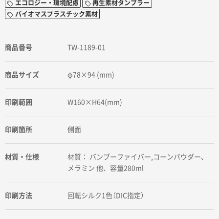
エコロジー・環境配慮
再生素材タンブラー
バイオマスプラスチック素材
商品番号
TW-1189-01
商品サイズ
φ78×94 (mm)
印刷範囲
W160×H64(mm)
印刷箇所
側面
材質・仕様
材質： バンブーファイバー,コーンパウダー、
メラミン 他、容量280ml
印刷方法
回転シルク1色（DIC指定）