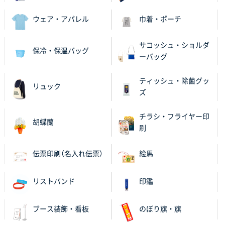
ワンポイント箔押し紙袋 Sサイズ(A5対応)
100枚
2025年11月06日 14:57
ウェア・アパレル
巾着・ポーチ
営業ご担当者さまより、ご丁寧なサポートをいただ
き、他のネット印刷サービスよりも安心して購入まで
サコッシュ・ショルダ
保冷・保温バッグ
進められました。
ーバッグ
大阪府V社様
ティッシュ・除菌グッ
リュック
【ポリ袋】特別ご注文ページ
3000枚
ズ
2025年11月06日 14:21
昨年利用した時に、納期と金額面でかなり業者さんを
チラシ・フライヤー印
胡蝶蘭
比較して決めさせていただきました。 昨年注文分も、
刷
納期がギリギリだったにも関わらず、丁寧に対応して
頂きました。 今回も無理を言っておりますが、丁寧な
伝票印刷（名入れ伝票）
絵馬
対応を頂いており助かっております。
リストバンド
印鑑
和歌山県S社様
レギュラーのぼり（W600mm×H1800mm）
4枚
2025年11月05日 11:13
ブース装飾・看板
のぼり旗・旗
紹介されたから