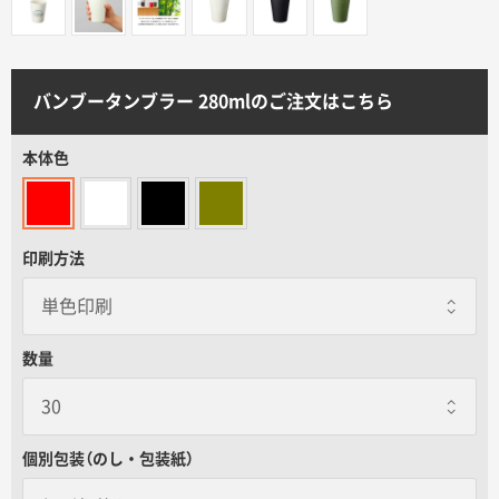
サイトメニュー
初めての方へ
バンブータンブラー 280mlのご注文はこちら
ご注文の流れ
本体色
お見積書の作成方法
印刷方法
データ入稿ガイド
数量
再注文について
よくあるご質問
個別包装（のし・包装紙）