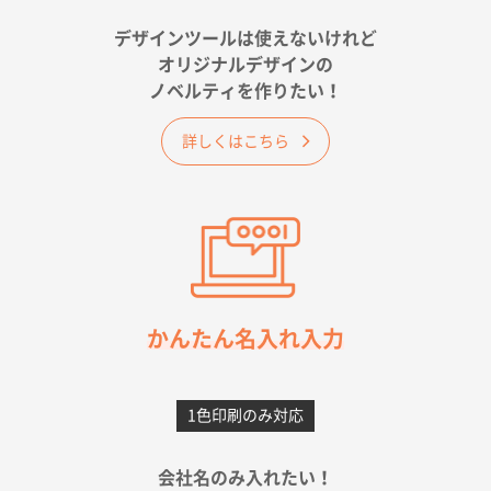
金額は当然のことですが、ネットからの注文しやすさ
が決め手です
デザインツールは使えないけれど
オリジナルデザインの
佐賀県A社様
ノベルティを作りたい！
ベーシックサコッシュ
1000枚
2026年05月23日 16:24
詳しくはこちら
希望の商品（今回発注分）が一番安かったため
東京都M社様
ワンポイント箔押し紙袋 M横サイズ(A4対応)
100
枚
2026年05月21日 12:56
簡単そだったら
かんたん名入れ入力
愛知県F社様
カームメタル
300枚
1色印刷のみ対応
2026年05月19日 12:05
種類の豊富さと価格
会社名のみ入れたい！