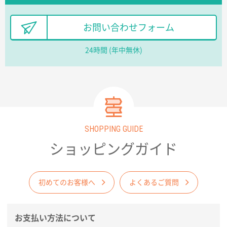
長野県R社様
お問い合わせフォーム
陶器マグストレートラウンドリップ
100枚
2026年02月09日 14:27
24時間 (年中無休)
コップの形
愛知県株社様
厚手コットンA4フラットトート ナチュラル
600
枚
2026年02月03日 18:12
SHOPPING GUIDE
商品がよさそうだったから
ショッピングガイド
東京都N社様
コットンバッグM(B4対応)
200枚
2026年01月29日 11:46
初めてのお客様へ
よくあるご質問
商品情報の正確な記載、スムーズなシステム対応
お支払い方法について
広島県(社様