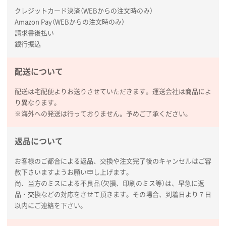
タッチペン付3色+1色スリムペン（再生ABS）
500
クレジットカード決済（WEBからの注文時のみ）
枚
Amazon Pay（WEBからの注文時のみ）
2026年01月27日 13:12
請求書後払い
毎年注文しており、信頼できるから。出来上がりも満
銀行振込
足している。
配送について
熊本県S社様
ぺんてる ビクーニャフィール
1000枚
配送は宅配便よりお送りさせていただきます。運送会社は商品によ
2026年01月26日 15:45
り異なります。
印刷範囲が広かったから、取扱商品
※海外への発送は行っておりません。予めご了承ください。
新潟県R社様
返品について
ワンポイントポリ袋 A4サイズ
1000枚
2026年01月16日 10:53
お客様のご都合による返品、交換や注文完了後のキャンセルはご容
赦下さいますようお願い申し上げます。
納期が比較的短く、ロット数が豊富に選べて価格が安
尚、当方のミスによる不良品（欠損、印刷のミス等）は、早急に返
かったため
品・交換などの対応をさせて頂きます。その場合、到着日より７日
以内にご連絡を下さい。
山口県P社様
【トートバッグ・エコバッグ】特別ご注文ページ