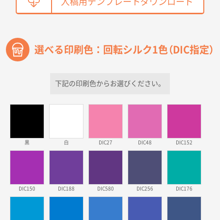
入稿用テンプレートダウンロード
【オーダー商品】特別ご注文ページ04
2150枚
2026年03月30日 15:47
過去に当社の他の営業が注文した経緯があったため
選べる印刷色：回転シルク1色（DIC指定）
青森県D社様
ラミネート紙袋 規格S1サイズ(A5対応)
500枚
2026年03月26日 17:31
下記の印刷色からお選びください。
価格が安い
三重県S社様
スタンダードメモ100P
500枚
2026年03月23日 11:22
黒
白
DIC27
DIC48
DIC152
希望の商品、値段であった。いぜん注文したことがあ
るため、
東京都株社様
DIC150
DIC188
DIC580
DIC256
DIC176
ECOワンポイントポリ袋 A4サイズ（白）
500枚
2026年03月19日 18:57