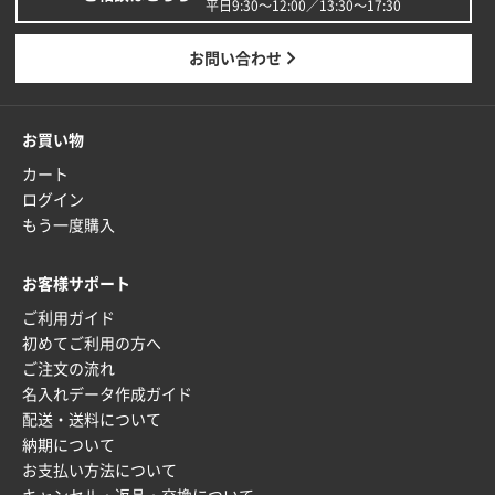
安い
平日9:30〜12:00／13:30〜17:30
東京都M社様
お問い合わせ
ワンポイント箔押し紙袋 M横サイズ(A4対応)
100
枚
2025年12月22日 03:31
お買い物
価格と納期が希望に合ったから
カート
ログイン
神奈川県S社様
もう一度購入
ワンポイント箔押し紙袋 M横サイズ(A4対応)
500
枚
お客様サポート
2025年12月16日 10:39
ご利用ガイド
短納期対応が素晴らしい
初めてご利用の方へ
ご注文の流れ
富山県O社様
名入れデータ作成ガイド
uni ジェットストリーム 07
100枚
配送・送料について
2025年12月09日 14:04
納期について
安い、早い
お支払い方法について