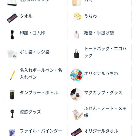
ったので
タオル
うちわ
栃木県M社様
ビオトープデスクメモ100P
100枚
印鑑・ゴム印
紙袋・手提げ袋
2025年11月25日 16:41
前回同様、安心できるから
トートバッグ・エコバ
ポリ袋・レジ袋
ッグ
茨城県G社様
uni ジェットストリーム 05
300枚
名入れボールペン・名
2025年11月21日 16:39
オリジナルうちわ
入れペン
何度か注文していて、満足していたから
タンブラー・ボトル
マグカップ・グラス
神奈川県のお客様
のしメモ100P
800枚
ふせん・ノート・メモ
2025年11月18日 13:29
涼感グッズ
帳
のし文言が変更できたのと価格。
ファイル・バインダー
オリジナルタオル
千葉県M社様