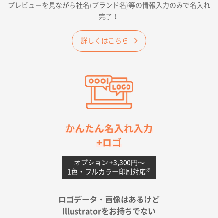
プレビューを見ながら社名(ブランド名)等の情報入力のみで名入れ
大阪府E社様
完了！
ワンポイントポリ袋 A4サイズ
1000枚
2026年04月25日 17:53
詳しくはこちら
納期が早そうだった
愛知県S社様
ワンポイントポリ袋 A4サイズ(黒)
1000枚
2026年04月20日 14:28
お値打ちだったので
茨城県G社様
かんたん名入れ入力
uni ジェットストリーム 05
300枚
+ロゴ
2026年04月18日 16:40
値段と注文のしやすさ
オプション +3,300円〜
※
1色・フルカラー印刷対応
宮崎県Y社様
ポリ袋 手穴A4サイズ
5000枚
ロゴデータ・画像はあるけど
2026年04月17日 09:28
Illustratorをお持ちでない