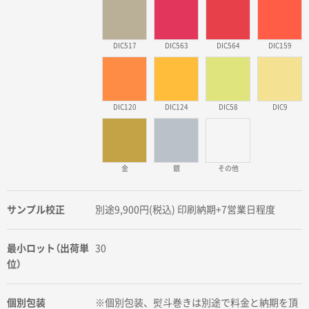
DIC517
DIC563
DIC564
DIC159
DIC120
DIC124
DIC58
DIC9
金
銀
その他
サンプル校正
別途9,900円(税込) 印刷納期+7営業日程度
最小ロット（出荷単
30
位）
個別包装
※個別包装、熨斗巻きは別途で料金と納期を頂