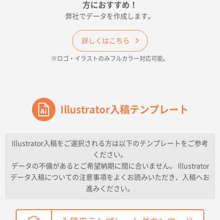
印刷色が豊富であったため
方におすすめ！
弊社でデータを作成します。
和歌山県H社様
ECO OPPワンポイントポリ袋 A4サイズ（透明）
詳しくはこちら
500枚
※ロゴ・イラストのみフルカラー対応可能。
2026年04月16日 14:31
価格と納期
東京都のお客様
ワンポイントポリ袋 A4サイズ
Illustrator入稿テンプレート
1000枚
2026年04月16日 11:41
納期が早い
Illustrator入稿をご選択される方は以下のテンプレートをご参考
ください。
東京都K社様
データの不備があるとご希望納期に間に合いません。 Illustrator
ワンポイントポリ袋 A4サイズ
300枚
データ入稿についての注意事項をよくお読みいただき、入稿へお
2026年04月01日 16:32
進みください。
こちらの需要にあったので
鳥取県T社様