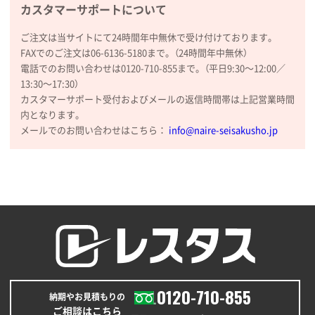
カスタマーサポートについて
③
1枚
2026年01月09日 13:48
ご注文は当サイトにて24時間年中無休で受け付けております。
希望の商品の取り扱いがあったので
FAXでのご注文は06-6136-5180まで。（24時間年中無休）
電話でのお問い合わせは0120-710-855まで。（平日9:30〜12:00／
大阪府のお客様
13:30〜17:30）
厚手コットンマチ付トートL ナチュラル(A4対応)
カスタマーサポート受付およびメールの返信時間帯は上記営業時間
200枚
内となります。
2025年12月25日 13:33
メールでのお問い合わせはこちら：
info@naire-seisakusho.jp
いつもきちんとしてる。
福島県W社様
A4バインダー(2ツ折)
300枚
2025年12月24日 14:43
以前の注文も含め価格と品質
青森県K社様
ワンポイントポリ袋 A4サイズ
1000枚
0120-710-855
納期やお見積もりの
2025年12月24日 13:22
ご相談はこちら