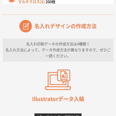
マルチクロス(S)
200枚
2026年07月14日 13:26
原稿データ流用が可能で価格が妥当なこと
名入れデザインの作成方法
兵庫県のお客様
チケットホルダー ダブルポケット
1000枚
2026年07月13日 10:50
名入れ印刷データの作成方法は4種類！
上記のとおりです。
名入れ方法によって、データ作成方法が異なりますので、ぜひご
一読ください。
愛知県I社様
【オーダー商品】特別ご注文ページ04
3000枚
2026年07月03日 09:23
柳さんの対応が素晴らしかった。
千葉県A社様
フレキソレジ袋 Uバッグ 35号
5000枚
Illustratorデータ入稿
2026年06月28日 15:14
前回購入したので