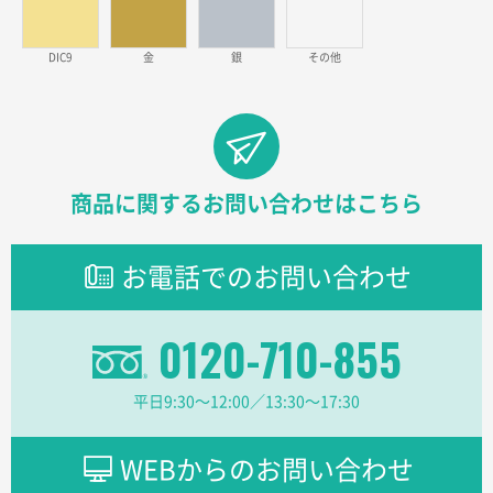
2026年02月26日 15:33
見積りの仕方が明確だったから
DIC9
金
銀
その他
東京都D社様
【オーダー商品】特別ご注文ページ04
1000枚
2026年02月17日 12:18
柔軟かつスピーディーに対応してくれたため
商品に関するお問い合わせはこちら
東京都のお客様
ラミネート紙袋 規格L1サイズ(A4対応)
1000枚
お電話でのお問い合わせ
2026年02月16日 14:47
分かりやすく、予算に近かったため
0120-710-855
大阪府F社様
【オーダー商品】特別ご注文ページ04
1枚
平日9:30〜12:00／13:30〜17:30
2026年02月13日 22:10
レスタスさんでは以前、自社封筒を製作していただき
ました早く、安く、丁寧につくられているので安心し
WEBからのお問い合わせ
てお願いできます。