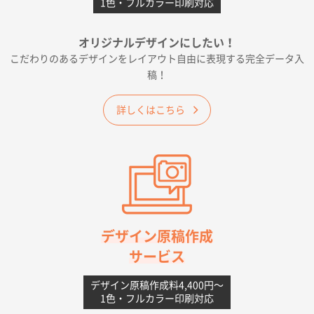
1色・フルカラー印刷対応
千葉県A社様
フレキソレジ袋 Uバッグ 35号
5000枚
オリジナルデザインにしたい！
2026年06月19日 09:41
こだわりのあるデザインをレイアウト自由に表現する完全データ入
価格 大丈夫そうな会社に見えた
稿！
大阪府のお客様
詳しくはこちら
A4フルカラークリアファイル
1000枚
2026年06月11日 14:46
前回使用して良かった。
高知県I社様
【ポリ】特別ご注文ページ
1000枚
2026年06月08日 17:38
対応の速さ、丁寧さ、提案など
デザイン原稿作成
サービス
愛媛県S社様
不織布フラットバッグ（A4縦サイズ）
1000枚
デザイン原稿作成料4,400円〜
1色・フルカラー印刷対応
2026年05月25日 15:10