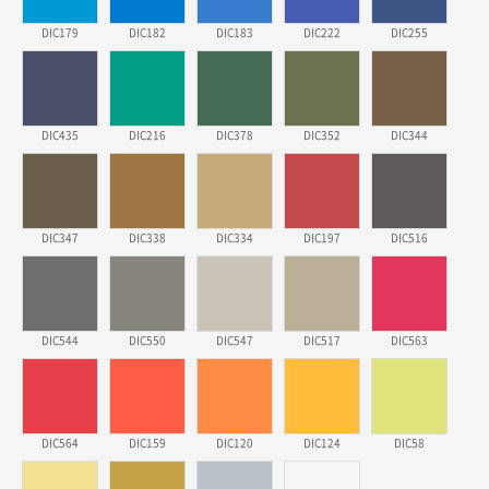
他のサイトにない商品があったから。
DIC179
DIC182
DIC183
DIC222
DIC255
埼玉県のお客様
ポリ袋 手穴A4サイズ
5000枚
2026年03月18日 14:12
安そうだった
DIC435
DIC216
DIC378
DIC352
DIC344
東京都のお客様
ワンポイントポリ袋 B4サイズ
1000枚
2026年03月17日 19:11
DIC347
DIC338
DIC334
DIC197
DIC516
実績が多そうでお安いようだったので
徳島県S社様
DIC544
DIC550
DIC547
DIC517
DIC563
ワンポイントポリ袋 A4サイズ
1000枚
2026年03月09日 08:27
金額が安いのと納期が間に合いそうなのと。
DIC564
DIC159
DIC120
DIC124
DIC58
東京都のお客様
ラミネート紙袋 規格L1サイズ(A4対応)
1000枚