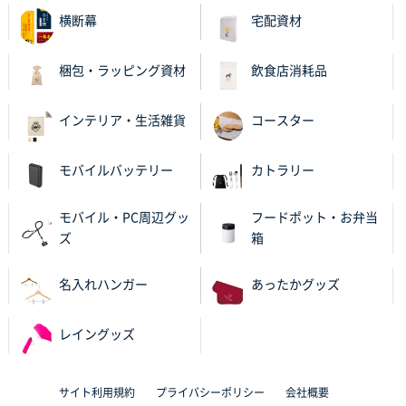
横断幕
宅配資材
大分県Y社様
不織布スクエアトート(A4サイズ)
300枚
梱包・ラッピング資材
飲食店消耗品
2025年10月28日 17:10
バリエーション
インテリア・生活雑貨
コースター
岡山県K社様
ワンポイントポリ袋 A4サイズ
1000枚
モバイルバッテリー
カトラリー
2025年10月28日 09:06
サイトが見やすい
モバイル・PC周辺グッ
フードポット・お弁当
ズ
箱
東京都N社様
ワンポイントポリ袋 A4サイズ
700枚
名入れハンガー
あったかグッズ
2025年10月16日 11:34
サイト構成が解りやすかったから
レイングッズ
東京都J社様
ブックメモ付箋
200枚
サイト利用規約
プライバシーポリシー
会社概要
2025年10月16日 10:30