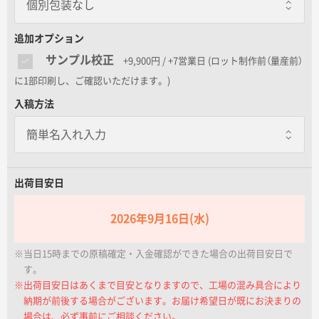
個別包装なし
名入れグループサイト
個別包装なし
追加オプション
サンプル校正
+9,900円 / +7営業日
(ロット制作前（量産前）
包装紙
に1部印刷し、ご確認いただけます。)
一個あたり+80.00円 / 5日出荷
入稿方法
個別に包装紙を巻いてお届けします
のし巻き
一個あたり+20.00円 / 5日出荷
個別に商品にのしを巻きます
出荷目安日
包装紙+のし巻き
一個あたり+100.00円 / 5日出荷
2026年9月16日(水)
包装紙で包んだ後に外のしをします
※当日15時までの原稿確定・入金確認ができた場合の出荷目安日で
す。
※出荷目安日はあくまで目安となりますので、工場の混み具合により
納期が前後する場合がございます。お届け希望日が既にお決まりの
場合は、必ず事前にご相談ください。