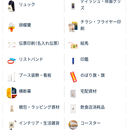
ティッシュ・除菌グッ
リュック
ズ
チラシ・フライヤー印
胡蝶蘭
刷
伝票印刷（名入れ伝票）
絵馬
リストバンド
印鑑
ブース装飾・看板
のぼり旗・旗
横断幕
宅配資材
梱包・ラッピング資材
飲食店消耗品
インテリア・生活雑貨
コースター