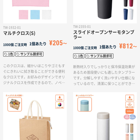
サイトメニュー
初めての方へ
TW-2355-01
TW-1932-01
スライドオープンサーモタンブ
マルチクロス(S)
ラー
¥205
ご注文の流れ
1個あたり
¥812
1000個
ご注文時
1個あたり
1000個
ご注文時
1色
サンプル請求可
1色
サンプル請求可
お見積書の作成方法
このクロスは、細かいほこりやゴミもす
断熱材入りでしっかりと保冷保温効果が
ぐにきれいに拭き取ることができる便利
あるため普段使いにも適したタンブラー
なクロスです。お好みのデザインでオリ
です。分解しやすく洗いやすい仕様にな
ジナルクロスを作成できるので、ノベル
データ入稿ガイド
っているので、清潔に保つことができま
ティや物販など、幅広い用途にご利用い
す。飲み口はスライド式にっており蓋を
ただけます。
落とす心配がなく、デイリーからアウト
ドアまで幅広くお使いいただけます。ワ
再注文について
ンポイント印刷から本体側面に大きく名
入れすることが可能なので、カフェや飲
食業界のノベルティやアーティストの物
よくあるご質問
販におすすめの商品です。