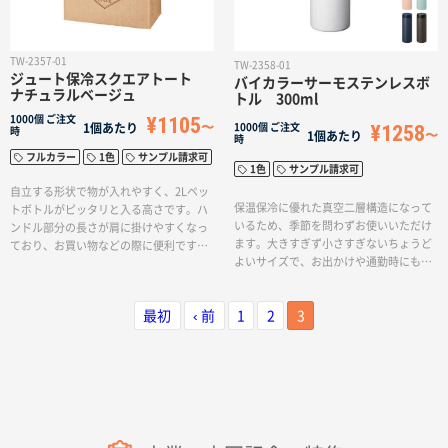
名入れグループサイト
TW-2357-01
TW-2358-01
ジュート保冷スクエアトート
バイカラーサーモステンレスボ
ナチュラルベージュ
トル 300ml
¥1105
1000個
ご注文
¥1258
1個あたり
1000個
ご注文
時
1個あたり
時
フルカラー
1色
サンプル請求可
1色
サンプル請求可
自立する形状で物が入れやすく、2Lペッ
保温保冷に優れた真空二層構造になって
トボトルがピッタリと入る高さです。ハ
いるため、季節を問わずお使いいただけ
ンドル部分の長さが肩に掛けやすくなっ
ます。大きすぎず小さすぎないちょうど
ており、お買い物などの際に便利です。
よいサイズで、お出かけや通勤時にもぴ
誰もが持ちやすいナチュラルなカラー展
ったりです。絶妙な色差のバイカラーが
開で、普段使いからレジャーやアウトド
主張しすぎず、名入れをしても自然にな
アまで幅広く活躍ができる商品です。シ
最初
‹ 前
1
2
3
じむ色合いです。ベーシックカラーから
ルク1色印刷とフルカラー印刷でで名入れ
柔らかなくすみカラーまで豊富な6色展開
することができるため、オリジナルのノ
となります。回転シルク印刷で側面にほ
ベルティや物販品としてもおすすめの商
ぼ全面に印刷が可能なのでキャラクター
品となっております。
やアーティストの物販品、特別な記念品
などにもおすすめです。