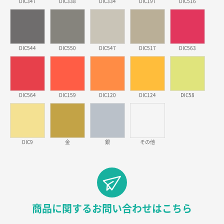
2026年03月17日 19:11
DIC347
DIC338
DIC334
DIC197
DIC516
実績が多そうでお安いようだったので
徳島県S社様
DIC544
DIC550
DIC547
DIC517
DIC563
ワンポイントポリ袋 A4サイズ
1000枚
2026年03月09日 08:27
金額が安いのと納期が間に合いそうなのと。
DIC564
DIC159
DIC120
DIC124
DIC58
東京都のお客様
ラミネート紙袋 規格L1サイズ(A4対応)
1000枚
2026年02月26日 15:33
見積りの仕方が明確だったから
DIC9
金
銀
その他
東京都D社様
【オーダー商品】特別ご注文ページ04
1000枚
2026年02月17日 12:18
柔軟かつスピーディーに対応してくれたため
商品に関するお問い合わせはこちら
東京都のお客様