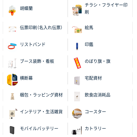
昨年利用した時に、納期と金額面でかなり業者さんを
チラシ・フライヤー印
胡蝶蘭
比較して決めさせていただきました。 昨年注文分も、
刷
納期がギリギリだったにも関わらず、丁寧に対応して
頂きました。 今回も無理を言っておりますが、丁寧な
伝票印刷（名入れ伝票）
絵馬
対応を頂いており助かっております。
リストバンド
印鑑
和歌山県S社様
レギュラーのぼり（W600mm×H1800mm）
4枚
2025年11月05日 11:13
ブース装飾・看板
のぼり旗・旗
紹介されたから
横断幕
宅配資材
大分県Y社様
不織布スクエアトート(A4サイズ)
300枚
梱包・ラッピング資材
飲食店消耗品
2025年10月28日 17:10
バリエーション
インテリア・生活雑貨
コースター
岡山県K社様
ワンポイントポリ袋 A4サイズ
1000枚
モバイルバッテリー
カトラリー
2025年10月28日 09:06