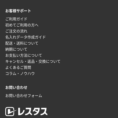
ワンポイント箔押し紙袋 M横サイズ(A4対応)
500
枚
お客様サポート
2025年12月16日 10:39
ご利用ガイド
短納期対応が素晴らしい
初めてご利用の方へ
ご注文の流れ
富山県O社様
名入れデータ作成ガイド
uni ジェットストリーム 07
100枚
配送・送料について
2025年12月09日 14:04
納期について
安い、早い
お支払い方法について
キャンセル・返品・交換について
埼玉県G社様
よくあるご質問
ラミネート紙袋 規格L4サイズ(B4対応)
1000枚
コラム・ノウハウ
2025年12月04日 17:34
値段が安かった。
お問い合わせ
お問い合わせフォーム
兵庫県のお客様
スタンダードメモ100P
100枚
2025年12月02日 23:00
ロゴが入れられること