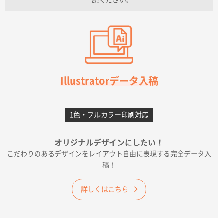
一読ください。
愛知県I社様
【オーダー商品】特別ご注文ページ04
3000枚
2026年07月03日 09:23
柳さんの対応が素晴らしかった。
千葉県A社様
フレキソレジ袋 Uバッグ 35号
5000枚
Illustratorデータ入稿
2026年06月28日 15:14
前回購入したので
1色・フルカラー印刷対応
千葉県A社様
フレキソレジ袋 Uバッグ 35号
5000枚
オリジナルデザインにしたい！
2026年06月19日 09:41
こだわりのあるデザインをレイアウト自由に表現する完全データ入
価格 大丈夫そうな会社に見えた
稿！
大阪府のお客様
詳しくはこちら
A4フルカラークリアファイル
1000枚
2026年06月11日 14:46
前回使用して良かった。