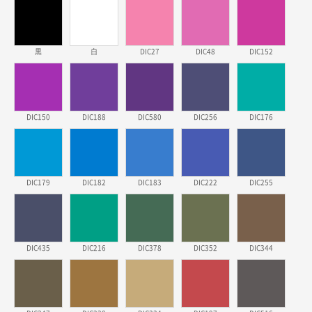
三重県S社様
スタンダードメモ100P
500枚
2026年03月23日 11:22
黒
白
DIC27
DIC48
DIC152
希望の商品、値段であった。いぜん注文したことがあ
るため、
東京都株社様
DIC150
DIC188
DIC580
DIC256
DIC176
ECOワンポイントポリ袋 A4サイズ（白）
500枚
2026年03月19日 18:57
他のサイトにない商品があったから。
DIC179
DIC182
DIC183
DIC222
DIC255
埼玉県のお客様
ポリ袋 手穴A4サイズ
5000枚
2026年03月18日 14:12
安そうだった
DIC435
DIC216
DIC378
DIC352
DIC344
東京都のお客様
ワンポイントポリ袋 B4サイズ
1000枚