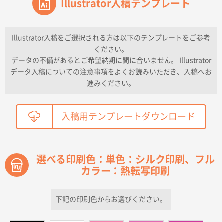
ワンポイントポリ袋 A4サイズ
Illustrator入稿テンプレート
1000枚
2026年04月16日 11:41
納期が早い
Illustrator入稿をご選択される方は以下のテンプレートをご参考
ください。
東京都K社様
データの不備があるとご希望納期に間に合いません。 Illustrator
ワンポイントポリ袋 A4サイズ
300枚
データ入稿についての注意事項をよくお読みいただき、入稿へお
2026年04月01日 16:32
進みください。
こちらの需要にあったので
鳥取県T社様
入稿用テンプレートダウンロード
【オーダー商品】特別ご注文ページ04
2150枚
2026年03月30日 15:47
過去に当社の他の営業が注文した経緯があったため
選べる印刷色：単色：シルク印刷、フル
カラー：熱転写印刷
青森県D社様
ラミネート紙袋 規格S1サイズ(A5対応)
500枚
2026年03月26日 17:31
下記の印刷色からお選びください。
価格が安い