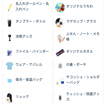
名入れボールペン・名
2025年11月21日 16:39
オリジナルうちわ
入れペン
何度か注文していて、満足していたから
タンブラー・ボトル
マグカップ・グラス
神奈川県のお客様
のしメモ100P
800枚
ふせん・ノート・メモ
2025年11月18日 13:29
涼感グッズ
帳
のし文言が変更できたのと価格。
ファイル・バインダー
オリジナルタオル
千葉県M社様
ワンポイント箔押し紙袋 Sサイズ(A5対応)
100枚
2025年11月06日 14:57
ウェア・アパレル
巾着・ポーチ
営業ご担当者さまより、ご丁寧なサポートをいただ
き、他のネット印刷サービスよりも安心して購入まで
サコッシュ・ショルダ
保冷・保温バッグ
進められました。
ーバッグ
大阪府V社様
ティッシュ・除菌グッ
リュック
【ポリ袋】特別ご注文ページ
3000枚
ズ
2025年11月06日 14:21