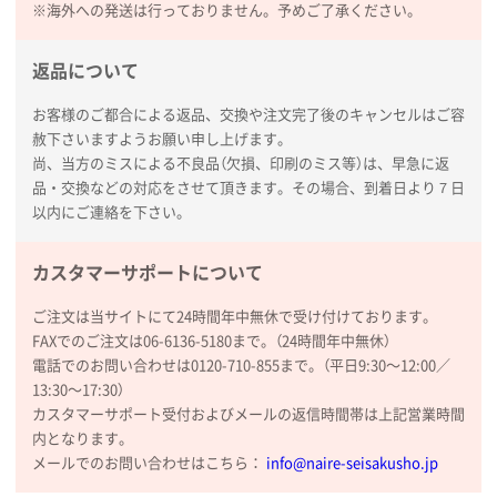
印刷範囲が広かったから、取扱商品
※海外への発送は行っておりません。予めご了承ください。
新潟県R社様
返品について
ワンポイントポリ袋 A4サイズ
1000枚
2026年01月16日 10:53
お客様のご都合による返品、交換や注文完了後のキャンセルはご容
赦下さいますようお願い申し上げます。
納期が比較的短く、ロット数が豊富に選べて価格が安
尚、当方のミスによる不良品（欠損、印刷のミス等）は、早急に返
かったため
品・交換などの対応をさせて頂きます。その場合、到着日より７日
以内にご連絡を下さい。
山口県P社様
【トートバッグ・エコバッグ】特別ご注文ページ
カスタマーサポートについて
③
1枚
2026年01月09日 13:48
ご注文は当サイトにて24時間年中無休で受け付けております。
希望の商品の取り扱いがあったので
FAXでのご注文は06-6136-5180まで。（24時間年中無休）
電話でのお問い合わせは0120-710-855まで。（平日9:30〜12:00／
大阪府のお客様
13:30〜17:30）
厚手コットンマチ付トートL ナチュラル(A4対応)
カスタマーサポート受付およびメールの返信時間帯は上記営業時間
200枚
内となります。
2025年12月25日 13:33
メールでのお問い合わせはこちら：
info@naire-seisakusho.jp
いつもきちんとしてる。