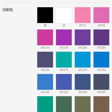
印刷色
黒
白
DIC27
DIC48
DIC152
DIC150
DIC188
DIC580
DIC256
DIC176
DIC179
DIC182
DIC183
DIC222
DIC255
DIC435