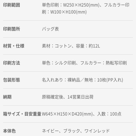
印刷範囲
単色印刷：W250×H250(mm)、フルカラー印
刷：W100×H100(mm)
印刷箇所
バッグ表
材質・仕様
素材：コットン、容量：約12L
印刷方法
単色：シルク印刷、フルカラー：熱転写印刷
包装形態
名入れあり：裸納品／無地：10枚(PP入れ)
納期
原稿確定後、14営業日出荷
箱サイズ・目安重量
W645×H150×D420(mm)、入数：100点
本体色
ネイビー、ブラック、ワインレッド