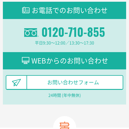
ラミネート紙袋 規格L1サイズ(A4対応)
1000枚
お電話でのお問い合わせ
2026年02月16日 14:47
分かりやすく、予算に近かったため
0120-710-855
大阪府F社様
【オーダー商品】特別ご注文ページ04
1枚
平日9:30〜12:00／13:30〜17:30
2026年02月13日 22:10
レスタスさんでは以前、自社封筒を製作していただき
ました早く、安く、丁寧につくられているので安心し
WEBからのお問い合わせ
てお願いできます。
長野県R社様
お問い合わせフォーム
陶器マグストレートラウンドリップ
100枚
2026年02月09日 14:27
24時間 (年中無休)
コップの形
愛知県株社様
厚手コットンA4フラットトート ナチュラル
600
枚