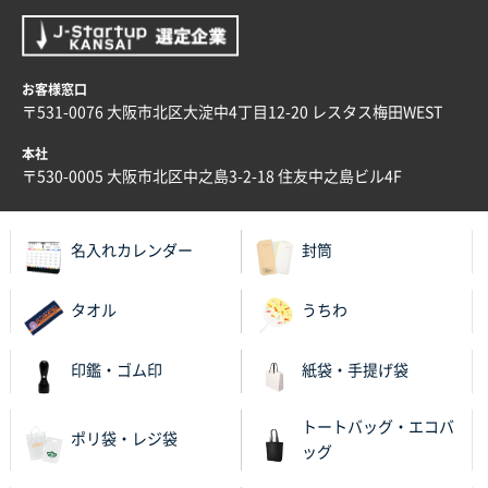
大阪府E社様
ECOワンポイントポリ袋 A4サイズ（白）
1000枚
お客様窓口
2025年11月28日 15:13
〒531-0076 大阪市北区大淀中4丁目12-20 レスタス梅田WEST
他部署のスタッフからの指示
本社
兵庫県S社様
〒530-0005 大阪市北区中之島3-2-18 住友中之島ビル4F
A4箔押し名入れクリアファイル
300枚
2025年11月27日 10:45
名入れカレンダー
封筒
以前発注しているので、データが残っている点が良か
ったので
タオル
うちわ
栃木県M社様
ビオトープデスクメモ100P
100枚
印鑑・ゴム印
紙袋・手提げ袋
2025年11月25日 16:41
前回同様、安心できるから
トートバッグ・エコバ
ポリ袋・レジ袋
ッグ
茨城県G社様
uni ジェットストリーム 05
300枚