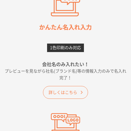
ワンポイント箔押し紙袋 M横サイズ(A4対応)
100
枚
2026年05月21日 12:56
簡単そだったら
かんたん名入れ入力
愛知県F社様
カームメタル
300枚
1色印刷のみ対応
2026年05月19日 12:05
種類の豊富さと価格
会社名のみ入れたい！
プレビューを見ながら社名(ブランド名)等の情報入力のみで名入れ
大阪府E社様
完了！
ワンポイントポリ袋 A4サイズ
1000枚
2026年04月25日 17:53
詳しくはこちら
納期が早そうだった
愛知県S社様
ワンポイントポリ袋 A4サイズ(黒)
1000枚
2026年04月20日 14:28
お値打ちだったので