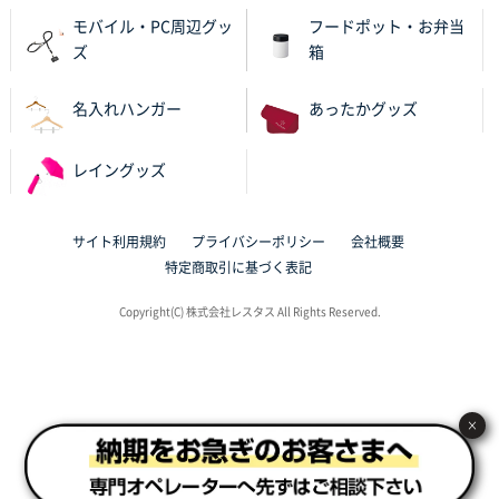
サイトが見やすい
モバイル・PC周辺グッ
フードポット・お弁当
ズ
箱
東京都N社様
ワンポイントポリ袋 A4サイズ
700枚
名入れハンガー
あったかグッズ
2025年10月16日 11:34
サイト構成が解りやすかったから
レイングッズ
東京都J社様
ブックメモ付箋
200枚
サイト利用規約
プライバシーポリシー
会社概要
2025年10月16日 10:30
特定商取引に基づく表記
丁度良いものがあったので
Copyright(C) 株式会社レスタス All Rights Reserved.
群馬県K社様
ポリ袋 手穴B4サイズ
1000枚
2025年10月11日 09:47
過去に製造をお願いしており、注文の流れがスムーズ
×
に進められるから