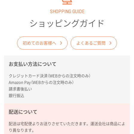
2026年02月03日 18:12
SHOPPING GUIDE
商品がよさそうだったから
ショッピングガイド
東京都N社様
コットンバッグM(B4対応)
200枚
2026年01月29日 11:46
初めてのお客様へ
よくあるご質問
商品情報の正確な記載、スムーズなシステム対応
お支払い方法について
広島県(社様
タッチペン付3色+1色スリムペン（再生ABS）
500
クレジットカード決済（WEBからの注文時のみ）
枚
Amazon Pay（WEBからの注文時のみ）
2026年01月27日 13:12
請求書後払い
毎年注文しており、信頼できるから。出来上がりも満
銀行振込
足している。
配送について
熊本県S社様
ぺんてる ビクーニャフィール
1000枚
配送は宅配便よりお送りさせていただきます。運送会社は商品によ
2026年01月26日 15:45
り異なります。