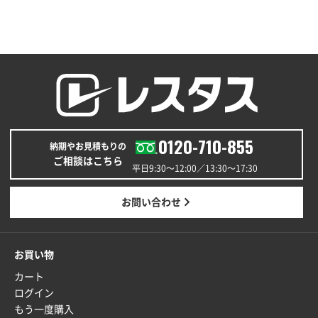
福島県W社様
A4バインダー(2ツ折)
300枚
2025年12月24日 14:43
以前の注文も含め価格と品質
青森県K社様
ワンポイントポリ袋 A4サイズ
1000枚
0120-710-855
納期やお見積もりの
2025年12月24日 13:22
ご相談はこちら
安い
平日9:30〜12:00／13:30〜17:30
東京都M社様
お問い合わせ
ワンポイント箔押し紙袋 M横サイズ(A4対応)
100
枚
2025年12月22日 03:31
お買い物
価格と納期が希望に合ったから
カート
ログイン
神奈川県S社様
もう一度購入