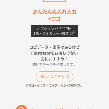
茨城県G社様
かんたん名入れ入力
uni ジェットストリーム 05
300枚
+ロゴ
2026年04月18日 16:40
値段と注文のしやすさ
オプション +3,300円〜
※
1色・フルカラー印刷対応
宮崎県Y社様
ポリ袋 手穴A4サイズ
5000枚
ロゴデータ・画像はあるけど
2026年04月17日 09:28
Illustratorをお持ちでない
印刷色が豊富であったため
方におすすめ！
弊社でデータを作成します。
和歌山県H社様
ECO OPPワンポイントポリ袋 A4サイズ（透明）
詳しくはこちら
500枚
※ロゴ・イラストのみフルカラー対応可能。
2026年04月16日 14:31
価格と納期
東京都のお客様