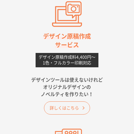
高知県I社様
【ポリ】特別ご注文ページ
1000枚
2026年06月08日 17:38
対応の速さ、丁寧さ、提案など
デザイン原稿作成
サービス
愛媛県S社様
不織布フラットバッグ（A4縦サイズ）
1000枚
デザイン原稿作成料4,400円〜
1色・フルカラー印刷対応
2026年05月25日 15:10
金額は当然のことですが、ネットからの注文しやすさ
が決め手です
デザインツールは使えないけれど
オリジナルデザインの
佐賀県A社様
ノベルティを作りたい！
ベーシックサコッシュ
1000枚
2026年05月23日 16:24
詳しくはこちら
希望の商品（今回発注分）が一番安かったため
東京都M社様