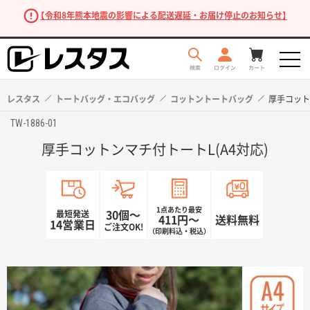
【令和8年熊本地震の影響による配送遅延・お届け停止のお知らせ】
レスタス
トートバッグ・エコバッグ
コットントートバッグ
厚手コット
TW-1886-01
厚手コットンマチ付トートL(A4対応)
1点あたり最安
最短発送
30個〜
411円〜
送料無料
14営業日
ご注文OK!
（印刷料込・税込）
商品を探す