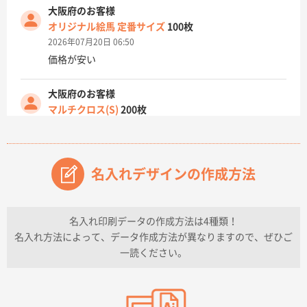
大阪府のお客様
オリジナル絵馬 定番サイズ
100枚
2026年07月20日 06:50
価格が安い
大阪府のお客様
マルチクロス(S)
200枚
2026年07月14日 13:26
原稿データ流用が可能で価格が妥当なこと
名入れデザインの作成方法
兵庫県のお客様
チケットホルダー ダブルポケット
1000枚
2026年07月13日 10:50
名入れ印刷データの作成方法は4種類！
上記のとおりです。
名入れ方法によって、データ作成方法が異なりますので、ぜひご
一読ください。
愛知県I社様
【オーダー商品】特別ご注文ページ04
3000枚
2026年07月03日 09:23