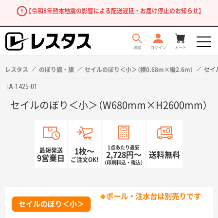
【令和8年熊本地震の影響による配送遅延・お届け停止のお知らせ】
レスタス
のぼり旗・旗
セイルのぼり＜小＞（横0.68m×縦2.6m）
セイ
IA-1425-01
セイルのぼり＜小＞（W680mm×H2600mm）
1点あたり最安
最短発送
1枚〜
2,728円〜
送料無料
9営業日
ご注文OK!
（印刷料込・税込）
商品を探す