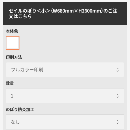
サイトメニュー
セイルのぼり＜小＞（W680mm×H2600mm）のご注
文はこちら
初めての方へ
本体色
ご注文の流れ
印刷方法
お見積書の作成方法
データ入稿ガイド
数量
再注文について
のぼり防炎加工
よくあるご質問
なし