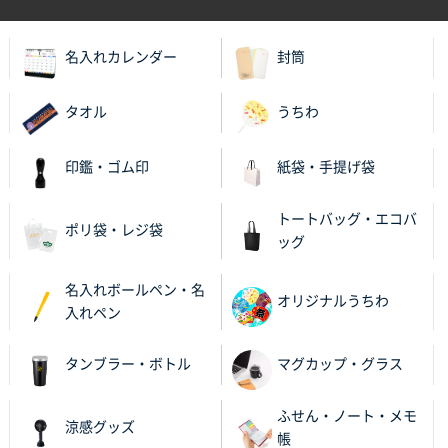
2025年11月28日 15:13
他部署のスタッフからの指示
名入れカレンダー
封筒
兵庫県S社様
A4箔押し名入れクリアファイル
300枚
タオル
うちわ
2025年11月27日 10:45
以前発注しているので、データが残っている点が良か
印鑑・ゴム印
紙袋・手提げ袋
ったので
トートバッグ・エコバ
栃木県M社様
ポリ袋・レジ袋
ッグ
ビオトープデスクメモ100P
100枚
2025年11月25日 16:41
名入れボールペン・名
前回同様、安心できるから
オリジナルうちわ
入れペン
茨城県G社様
タンブラー・ボトル
マグカップ・グラス
uni ジェットストリーム 05
300枚
2025年11月21日 16:39
ふせん・ノート・メモ
何度か注文していて、満足していたから
涼感グッズ
帳