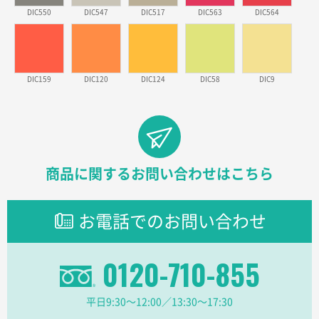
DIC550
DIC547
DIC517
DIC563
DIC564
ワンポイントポリ袋 A4サイズ
1000枚
2026年03月09日 08:27
金額が安いのと納期が間に合いそうなのと。
DIC159
DIC120
DIC124
DIC58
DIC9
東京都のお客様
ラミネート紙袋 規格L1サイズ(A4対応)
1000枚
2026年02月26日 15:33
見積りの仕方が明確だったから
東京都D社様
商品に関するお問い合わせはこちら
【オーダー商品】特別ご注文ページ04
1000枚
2026年02月17日 12:18
お電話でのお問い合わせ
柔軟かつスピーディーに対応してくれたため
東京都のお客様
0120-710-855
ラミネート紙袋 規格L1サイズ(A4対応)
1000枚
2026年02月16日 14:47
平日9:30〜12:00／13:30〜17:30
分かりやすく、予算に近かったため