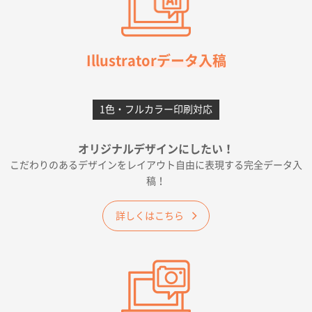
柳さんの対応が素晴らしかった。
千葉県A社様
フレキソレジ袋 Uバッグ 35号
5000枚
Illustratorデータ入稿
2026年06月28日 15:14
前回購入したので
1色・フルカラー印刷対応
千葉県A社様
フレキソレジ袋 Uバッグ 35号
5000枚
オリジナルデザインにしたい！
2026年06月19日 09:41
こだわりのあるデザインをレイアウト自由に表現する完全データ入
価格 大丈夫そうな会社に見えた
稿！
大阪府のお客様
詳しくはこちら
A4フルカラークリアファイル
1000枚
2026年06月11日 14:46
前回使用して良かった。
高知県I社様
【ポリ】特別ご注文ページ
1000枚