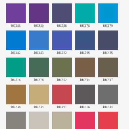
希望の商品、値段であった。いぜん注文したことがあ
るため、
東京都株社様
DIC188
DIC580
DIC256
DIC176
DIC179
ECOワンポイントポリ袋 A4サイズ（白）
500枚
2026年03月19日 18:57
他のサイトにない商品があったから。
DIC182
DIC183
DIC222
DIC255
DIC435
埼玉県のお客様
ポリ袋 手穴A4サイズ
5000枚
2026年03月18日 14:12
安そうだった
DIC216
DIC378
DIC352
DIC344
DIC347
東京都のお客様
ワンポイントポリ袋 B4サイズ
1000枚
2026年03月17日 19:11
DIC338
DIC334
DIC197
DIC516
DIC544
実績が多そうでお安いようだったので
徳島県S社様