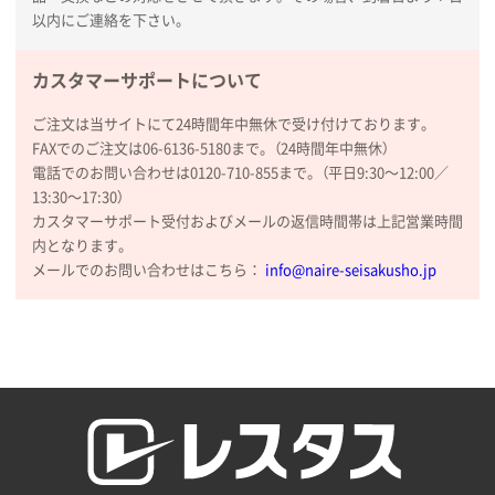
ワンポイントポリ袋 A4サイズ
1000枚
以内にご連絡を下さい。
2026年01月16日 10:53
納期が比較的短く、ロット数が豊富に選べて価格が安
カスタマーサポートについて
かったため
ご注文は当サイトにて24時間年中無休で受け付けております。
山口県P社様
FAXでのご注文は06-6136-5180まで。（24時間年中無休）
【トートバッグ・エコバッグ】特別ご注文ページ
電話でのお問い合わせは0120-710-855まで。（平日9:30〜12:00／
③
1枚
13:30〜17:30）
2026年01月09日 13:48
カスタマーサポート受付およびメールの返信時間帯は上記営業時間
希望の商品の取り扱いがあったので
内となります。
メールでのお問い合わせはこちら：
info@naire-seisakusho.jp
大阪府のお客様
厚手コットンマチ付トートL ナチュラル(A4対応)
200枚
2025年12月25日 13:33
いつもきちんとしてる。
福島県W社様
A4バインダー(2ツ折)
300枚