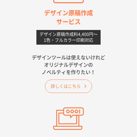
2026年06月08日 17:38
対応の速さ、丁寧さ、提案など
デザイン原稿作成
サービス
愛媛県S社様
不織布フラットバッグ（A4縦サイズ）
1000枚
デザイン原稿作成料4,400円〜
1色・フルカラー印刷対応
2026年05月25日 15:10
金額は当然のことですが、ネットからの注文しやすさ
が決め手です
デザインツールは使えないけれど
オリジナルデザインの
佐賀県A社様
ノベルティを作りたい！
ベーシックサコッシュ
1000枚
2026年05月23日 16:24
詳しくはこちら
希望の商品（今回発注分）が一番安かったため
東京都M社様
ワンポイント箔押し紙袋 M横サイズ(A4対応)
100
枚
2026年05月21日 12:56
簡単そだったら