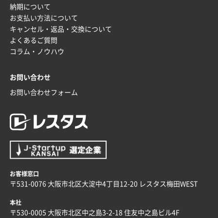
納期について
お支払い方法について
富山県O社様
キャンセル・返品・交換について
uni ジェットストリーム 07
100枚
よくあるご質問
2025年12月09日 14:04
コラム・ノウハウ
安い、早い
お問い合わせ
埼玉県G社様
ラミネート紙袋 規格L4サイズ(B4対応)
1000枚
お問い合わせフォーム
2025年12月04日 17:34
値段が安かった。
兵庫県のお客様
スタンダードメモ100P
100枚
2025年12月02日 23:00
ロゴが入れられること
お客様窓口
〒531-0076 大阪市北区大淀中4丁目12-20 レスタス梅田WEST
大阪府E社様
本社
ECOワンポイントポリ袋 A4サイズ（白）
1000枚
〒530-0005 大阪市北区中之島3-2-18 住友中之島ビル4F