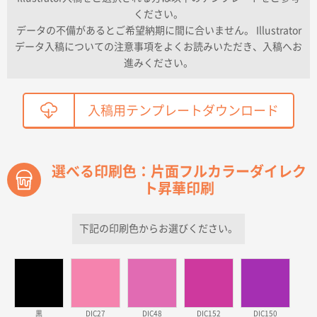
ください。
東京都K社様
データの不備があるとご希望納期に間に合いません。 Illustrator
ワンポイントポリ袋 A4サイズ
300枚
データ入稿についての注意事項をよくお読みいただき、入稿へお
2026年04月01日 16:32
進みください。
こちらの需要にあったので
鳥取県T社様
入稿用テンプレートダウンロード
【オーダー商品】特別ご注文ページ04
2150枚
2026年03月30日 15:47
過去に当社の他の営業が注文した経緯があったため
選べる印刷色：片面フルカラーダイレク
ト昇華印刷
青森県D社様
ラミネート紙袋 規格S1サイズ(A5対応)
500枚
2026年03月26日 17:31
下記の印刷色からお選びください。
価格が安い
三重県S社様
スタンダードメモ100P
500枚
2026年03月23日 11:22
黒
DIC27
DIC48
DIC152
DIC150