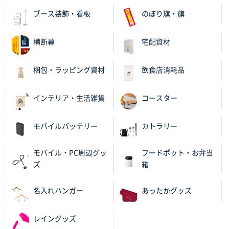
対応を頂いており助かっております。
ブース装飾・看板
のぼり旗・旗
和歌山県S社様
横断幕
宅配資材
レギュラーのぼり（W600mm×H1800mm）
4枚
2025年11月05日 11:13
梱包・ラッピング資材
飲食店消耗品
紹介されたから
インテリア・生活雑貨
コースター
大分県Y社様
不織布スクエアトート(A4サイズ)
300枚
2025年10月28日 17:10
モバイルバッテリー
カトラリー
バリエーション
モバイル・PC周辺グッ
フードポット・お弁当
岡山県K社様
ズ
箱
ワンポイントポリ袋 A4サイズ
1000枚
2025年10月28日 09:06
名入れハンガー
あったかグッズ
サイトが見やすい
レイングッズ
東京都N社様