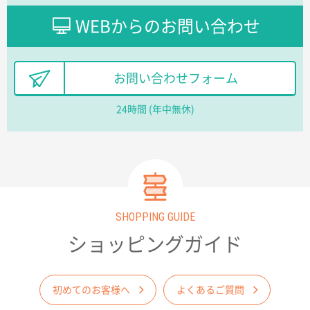
大阪府F社様
WEBからのお問い合わせ
【オーダー商品】特別ご注文ページ04
1枚
2026年02月13日 22:10
レスタスさんでは以前、自社封筒を製作していただき
お問い合わせフォーム
ました早く、安く、丁寧につくられているので安心し
てお願いできます。
24時間 (年中無休)
長野県R社様
陶器マグストレートラウンドリップ
100枚
2026年02月09日 14:27
コップの形
SHOPPING GUIDE
愛知県株社様
厚手コットンA4フラットトート ナチュラル
600
ショッピングガイド
枚
2026年02月03日 18:12
商品がよさそうだったから
初めてのお客様へ
よくあるご質問