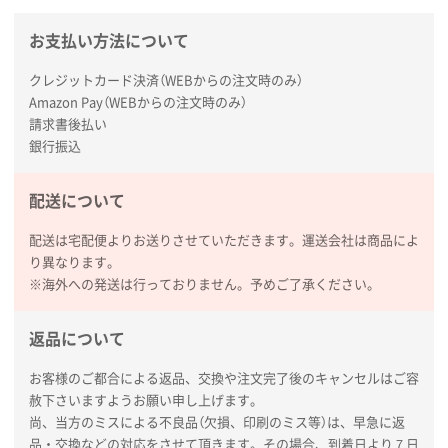
東京都N社様
お支払い方法について
コットンバッグM(B4対応)
200枚
2026年01月29日 11:46
クレジットカード決済（WEBからの注文時のみ）
商品情報の正確な記載、スムーズなシステム対応
Amazon Pay（WEBからの注文時のみ）
請求書後払い
広島県(社様
銀行振込
タッチペン付3色+1色スリムペン（再生ABS）
500
枚
配送について
2026年01月27日 13:12
毎年注文しており、信頼できるから。出来上がりも満
配送は宅配便よりお送りさせていただきます。運送会社は商品によ
足している。
り異なります。
※海外への発送は行っておりません。予めご了承ください。
熊本県S社様
ぺんてる ビクーニャフィール
1000枚
返品について
2026年01月26日 15:45
印刷範囲が広かったから、取扱商品
お客様のご都合による返品、交換や注文完了後のキャンセルはご容
赦下さいますようお願い申し上げます。
尚、当方のミスによる不良品（欠損、印刷のミス等）は、早急に返
新潟県R社様
品・交換などの対応をさせて頂きます。その場合、到着日より７日