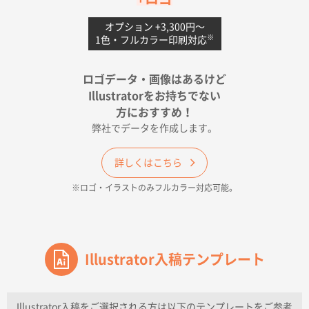
2026年04月18日 16:40
値段と注文のしやすさ
オプション +3,300円〜
※
1色・フルカラー印刷対応
宮崎県Y社様
ポリ袋 手穴A4サイズ
5000枚
ロゴデータ・画像はあるけど
2026年04月17日 09:28
Illustratorをお持ちでない
印刷色が豊富であったため
方におすすめ！
弊社でデータを作成します。
和歌山県H社様
ECO OPPワンポイントポリ袋 A4サイズ（透明）
詳しくはこちら
500枚
※ロゴ・イラストのみフルカラー対応可能。
2026年04月16日 14:31
価格と納期
東京都のお客様
ワンポイントポリ袋 A4サイズ
Illustrator入稿テンプレート
1000枚
2026年04月16日 11:41
納期が早い
Illustrator入稿をご選択される方は以下のテンプレートをご参考