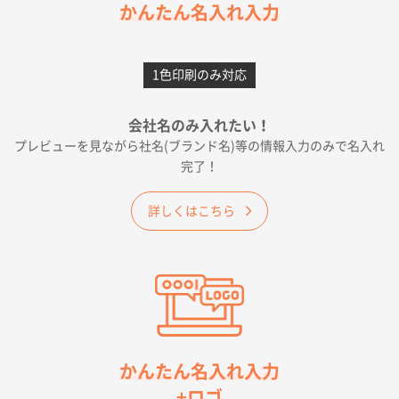
かんたん名入れ入力
愛知県F社様
カームメタル
300枚
1色印刷のみ対応
2026年05月19日 12:05
種類の豊富さと価格
会社名のみ入れたい！
プレビューを見ながら社名(ブランド名)等の情報入力のみで名入れ
大阪府E社様
完了！
ワンポイントポリ袋 A4サイズ
1000枚
2026年04月25日 17:53
詳しくはこちら
納期が早そうだった
愛知県S社様
ワンポイントポリ袋 A4サイズ(黒)
1000枚
2026年04月20日 14:28
お値打ちだったので
茨城県G社様
かんたん名入れ入力
uni ジェットストリーム 05
300枚
+ロゴ