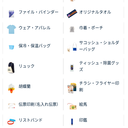
神奈川県のお客様
のしメモ100P
800枚
ファイル・バインダー
オリジナルタオル
2025年11月18日 13:29
のし文言が変更できたのと価格。
ウェア・アパレル
巾着・ポーチ
千葉県M社様
サコッシュ・ショルダ
保冷・保温バッグ
ワンポイント箔押し紙袋 Sサイズ(A5対応)
100枚
ーバッグ
2025年11月06日 14:57
営業ご担当者さまより、ご丁寧なサポートをいただ
ティッシュ・除菌グッ
リュック
き、他のネット印刷サービスよりも安心して購入まで
ズ
進められました。
チラシ・フライヤー印
胡蝶蘭
大阪府V社様
刷
【ポリ袋】特別ご注文ページ
3000枚
2025年11月06日 14:21
伝票印刷（名入れ伝票）
絵馬
昨年利用した時に、納期と金額面でかなり業者さんを
比較して決めさせていただきました。 昨年注文分も、
リストバンド
印鑑
納期がギリギリだったにも関わらず、丁寧に対応して
頂きました。 今回も無理を言っておりますが、丁寧な