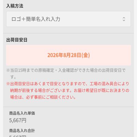
なし
名入れグループサイト
入稿方法
あり
一枚あたり+500.00円
屋内やガソリンスタンドなどで使用する
場合にオススメです
出荷目安日
2026年8月28日(金)
※当日15時までの原稿確定・入金確認ができた場合の出荷目安日で
す。
※出荷目安日はあくまで目安となりますので、工場の混み具合により
納期が前後する場合がございます。お届け希望日が既にお決まりの
場合は、必ず事前にご相談ください。
商品名入れ単価
5,667円
商品名入れ合計